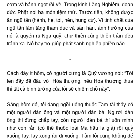
cơm và bánh ngọt rồi về. Trong kinh Lăng Nghiêm, đoạn
đức Phật nói ba món tiệm thứ. Trước tiên, không được
ăn ngũ tân (hành, hẹ, tỏi, nén, hung cừ). Vì tính chất của
ngũ tân làm tăng tham dục và sân hận, ảnh hưởng của
nó là quyến rũ Ngạ quỷ, chư thiên cùng thiện thần đều
tránh xa. Nó hay trợ giúp phát sanh nghiệp phiền não.
*
Cách đây ít hôm, có người xưng là Quỷ vương nói: “Tôi
lên đây để đấu với Hòa thượng, nếu Hòa thượng thua
thì tất cả binh tướng của tôi sẽ chiếm chỗ này”.
Sáng hôm đó, tôi đang ngồi uống thuốc Tam tài thấy có
một người đàn ông và một người đàn bà. Người đàn
ông thì đứng chắp tay, còn người đàn bà thì uốn mình
như con rắn (có thể thuộc loài Ma hầu la già) rồi quỳ
xuống lạy, lạy xong rồi đi xuống. Tâm tôi cũng không để