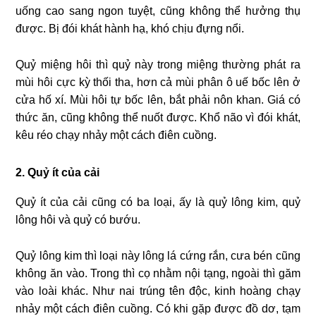
uống cao sang ngon tuyệt, cũng không thể hưởng thụ
được. Bị đói khát hành hạ, khó chịu đựng nổi.
Quỷ miệng hôi thì quỷ này trong miệng thường phát ra
mùi hôi cực kỳ thối tha, hơn cả mùi phân ô uế bốc lên ở
cửa hố xí. Mùi hôi tự bốc lên, bắt phải nôn khan. Giá có
thức ăn, cũng không thể nuốt được. Khổ não vì đói khát,
kêu réo chạy nhảy một cách điên cuồng.
2. Quỷ ít của cải
Quỷ ít của cải cũng có ba loại, ấy là quỷ lông kim, quỷ
lông hôi và quỷ có bướu.
Quỷ lông kim thì loại này lông lá cứng rắn, cưa bén cũng
không ăn vào. Trong thì cọ nhằm nội tạng, ngoài thì găm
vào loài khác. Như nai trúng tên độc, kinh hoàng chạy
nhảy một cách điên cuồng. Có khi gặp được đồ dơ, tạm