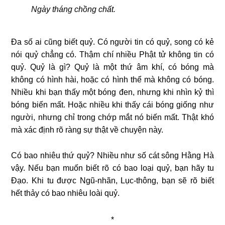
Ngày tháng chồng chất.
Ða số ai cũng biết quỷ. Có người tin có quỷ, song có kẻ
nói quỷ chẳng có. Thậm chí nhiều Phật tử không tin có
quỷ. Quỷ là gì? Quỷ là một thứ âm khí, có bóng mà
không có hình hài, hoặc có hình thể mà không có bóng.
Nhiều khi bạn thấy một bóng đen, nhưng khi nhìn kỷ thì
bóng biến mất. Hoặc nhiều khi thấy cái bóng giống như
người, nhưng chỉ trong chớp mắt nó biến mất. Thật khó
mà xác định rõ ràng sự thật về chuyện này.
Có bao nhiêu thứ quỷ? Nhiều như số cát sông Hằng Hà
vậy. Nếu bạn muốn biết rõ có bao loại quỷ, bạn hãy tu
Ðạo. Khi tu được Ngũ-nhãn, Lục-thông, bạn sẽ rõ biết
hết thảy có bao nhiêu loài quỷ.
*