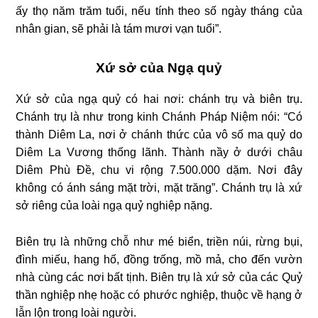
ấy thọ năm trăm tuổi, nếu tính theo số ngày tháng của
nhân gian, sẽ phải là tám mươi vạn tuổi”.
Xứ sở của Ngạ quỷ
Xứ sở của ngạ quỷ có hai nơi: chánh trụ và biên trụ.
Chánh trụ là như trong kinh Chánh Pháp Niệm nói: “Có
thành Diêm La, nơi ở chánh thức của vô số ma quỷ do
Diêm La Vương thống lãnh. Thành nầy ở dưới châu
Diêm Phù Đề, chu vi rộng 7.500.000 dặm. Nơi đây
không có ánh sáng mặt trời, mặt trăng”. Chánh trụ là xứ
sở riêng của loài ngạ quỷ nghiệp nặng.
Biên trụ là những chỗ như mé biển, triền núi, rừng bụi,
đình miếu, hang hố, đồng trống, mồ mả, cho đến vườn
nhà cùng các nơi bất tịnh. Biên trụ là xứ sở của các Quỷ
thần nghiệp nhẹ hoặc có phước nghiệp, thuộc về hạng ở
lẫn lộn trong loài người.