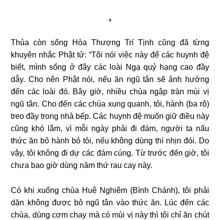
*
Thủa còn sống Hòa Thượng Trí Tịnh cũng đã từng
khuyên nhắc Phật tử: “Tôi nói việc này để các huynh đệ
biết, mình sống ở đây các loài Ngạ quỷ hạng cao đầy
dẫy. Cho nên Phật nói, nếu ăn ngũ tân sẽ ảnh hưởng
đến các loài đó. Bây giờ, nhiều chùa ngập tràn mùi vị
ngũ tân. Cho đến các chùa xung quanh, tỏi, hành (ba rô)
treo đầy trong nhà bếp. Các huynh đệ muốn giữ điều này
cũng khó lắm, vì mỗi ngày phải đi đám, người ta nấu
thức ăn bỏ hành bỏ tỏi, nếu không dùng thì nhịn đói. Do
vậy, tôi không đi dự các đám cúng. Từ trước đến giờ, tôi
chưa bao giờ dùng năm thứ rau cay này.
Có khi xuống chùa Huệ Nghiêm (Bình Chánh), tôi phải
dặn không được bỏ ngũ tân vào thức ăn. Lúc đến các
chùa, dùng cơm chay mà có mùi vị này thì tôi chỉ ăn chút