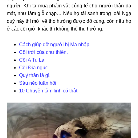
người. Khi ta mua phẩm vật cúng tế cho người thân đã
mất, như làm giỗ chạp… Nếu họ tái sanh trong loài Ngạ
quỷ này thì mới về thọ hưởng được đồ cúng, còn nếu họ
ở các cõi giới khác thì không thể thụ hưởng.
Cách giúp đỡ người bị Ma nhập.
Cõi trời của chư thiên.
Cõi A Tu La.
Cõi Địa ngục
Quỷ thần là gì.
Sáu nẻo luân hồi.
10 Chuyện tâm linh có thật.