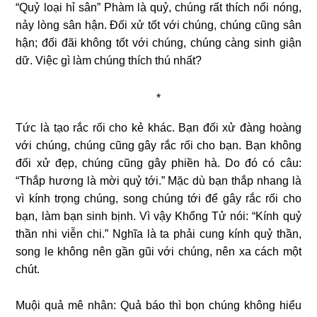
“Quỷ loại hỉ sân” Phàm là quỷ, chúng rất thích nổi nóng,
nảy lòng sân hận. Ðối xử tốt với chúng, chúng cũng sân
hận; đối đãi không tốt với chúng, chúng càng sinh giận
dữ. Việc gì làm chúng thích thú nhất?
*
Tức là tạo rắc rối cho kẻ khác. Bạn đối xử đàng hoàng
với chúng, chúng cũng gây rắc rối cho bạn. Bạn không
đối xử đẹp, chúng cũng gây phiền hà. Do đó có câu:
“Thắp hương là mời quỷ tới.” Mặc dù bạn thắp nhang là
vì kính trọng chúng, song chúng tới để gây rắc rối cho
bạn, làm bạn sinh bịnh. Vì vậy Khổng Tử nói: “Kính quỷ
thần nhi viễn chi.” Nghĩa là ta phải cung kính quỷ thần,
song le không nên gần gũi với chúng, nên xa cách một
chút.
Muội quả mê nhân: Quả báo thì bọn chúng không hiểu