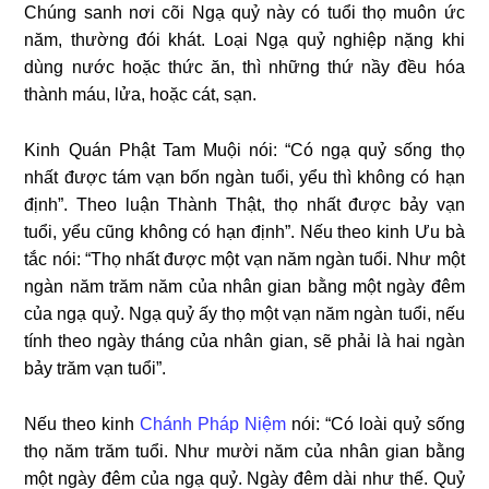
Chúng sanh nơi cõi Ngạ quỷ này có tuổi thọ muôn ức
năm, thường đói khát. Loại Ngạ quỷ nghiệp nặng khi
dùng nước hoặc thức ăn, thì những thứ nầy đều hóa
thành máu, lửa, hoặc cát, sạn.
Kinh Quán Phật Tam Muội nói: “Có ngạ quỷ sống thọ
nhất được tám vạn bốn ngàn tuổi, yểu thì không có hạn
định”. Theo luận Thành Thật, thọ nhất được bảy vạn
tuổi, yểu cũng không có hạn định”. Nếu theo kinh Ưu bà
tắc nói: “Thọ nhất được một vạn năm ngàn tuổi. Như một
ngàn năm trăm năm của nhân gian bằng một ngày đêm
của ngạ quỷ. Ngạ quỷ ấy thọ một vạn năm ngàn tuổi, nếu
tính theo ngày tháng của nhân gian, sẽ phải là hai ngàn
bảy trăm vạn tuổi”.
Nếu theo kinh
Chánh Pháp Niệm
nói: “Có loài quỷ sống
thọ năm trăm tuổi. Như mười năm của nhân gian bằng
một ngày đêm của ngạ quỷ. Ngày đêm dài như thế. Quỷ