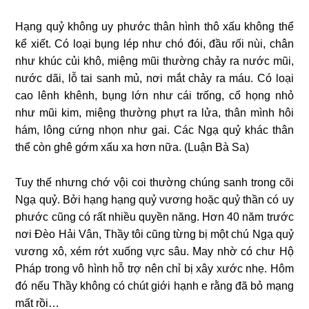
Hạng quỷ không uy phước thân hình thô xấu không thể
kể xiết. Có loại bụng lép như chó đói, đầu rối nùi, chân
như khúc củi khô, miệng mũi thường chảy ra nước mũi,
nước dãi, lỗ tai sanh mủ, nơi mắt chảy ra máu. Có loại
cao lênh khênh, bụng lớn như cái trống, cổ họng nhỏ
như mũi kim, miệng thường phựt ra lửa, thân mình hôi
hám, lông cứng nhọn như gai. Các Ngạ quỷ khác thân
thể còn ghê gớm xấu xa hơn nữa. (Luận Bà Sa)
Tuy thế nhưng chớ vội coi thường chúng sanh trong cõi
Ngạ quỷ. Bởi hạng hạng quỷ vương hoặc quỷ thần có uy
phước cũng có rất nhiều quyền năng. Hơn 40 năm trước
nơi Đèo Hải Vân, Thầy tôi cũng từng bị một chú Ngạ quỷ
vương xô, xém rớt xuống vực sâu. May nhờ có chư Hộ
Pháp trong vô hình hỗ trợ nên chỉ bị xây xước nhẹ. Hôm
đó nếu Thầy không có chút giới hạnh e rằng đã bỏ mạng
mất rồi…