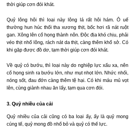
thời giúp cơn đói khát.
Quỷ lông hôi thì loại này lông lá rất hôi hám. Ô uế
thường hun húc thối tha xương thịt, bốc hơi rã nát ruột
gan. Xông lên cổ họng thành nôn. Độc địa khó chịu, phải
véo thịt nhổ lông, rách nát da thịt, càng thêm khổ sở. Có
khi gặp được đồ dơ, tạm thời giúp cơn đói khát.
Về quỷ có bướu, thì loại này do nghiệp lực xấu xa, nên
cổ họng sinh ra bướu lớn, như mụt nhọt lớn. Nhức nhối,
nóng sốt, đau đớn càng thêm tệ hại. Có khi máu mủ vọt
lên, cùng giành nhau ăn lấy, tạm qua cơn đói.
3. Quỷ nhiều của cải
Quỷ nhiều của cải cũng có ba loại ấy, ấy là quỷ mong
cúng tế, quỷ mong đồ nhổ bỏ và quỷ có thế lực.