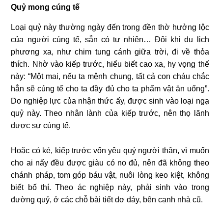
Quỷ mong cúng tế
Loại quỷ này thường ngày đến trong đền thờ hưởng lộc
của người cúng tế, sẵn có tự nhiên… Đôi khi du lịch
phương xa, như chim tung cánh giữa trời, đi về thỏa
thích. Nhờ vào kiếp trước, hiểu biết cao xa, hy vọng thế
này: “Một mai, nếu ta mệnh chung, tất cả con cháu chắc
hẳn sẽ cúng tế cho ta đầy đủ cho ta phẩm vật ăn uống”.
Do nghiệp lực của nhận thức ấy, được sinh vào loại ngạ
quỷ này. Theo nhân lành của kiếp trước, nên thọ lãnh
được sự cúng tế.
Hoặc có kẻ, kiếp trước vốn yêu quý người thân, vì muốn
cho ai nấy đều được giàu có no đủ, nên đã không theo
chánh pháp, tom góp báu vật, nuôi lòng keo kiệt, không
biết bố thí. Theo ác nghiệp này, phải sinh vào trong
đường quỷ, ở các chỗ bài tiết dơ dáy, bên cạnh nhà cũ.