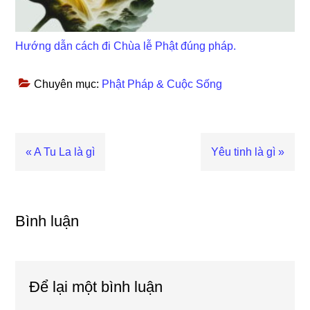
Hướng dẫn cách đi Chùa lễ Phật đúng pháp.
Chuyên mục:
Phật Pháp & Cuộc Sống
Bài
« A Tu La là gì
Bài
Yêu tinh là gì »
viết
viết
trước
sau
Reader
Interactions
Bình luận
Để lại một bình luận