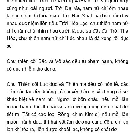
niệm liền tiêu. Trời Tứ Vương và Đao Lợi sự giao hợp
cũng như loài người. Trời Dạ Ma, nam nữ chỉ ôm nhau
là dục niệm đã thỏa mãn. Trời Đâu Suất, hai bên nắm tay
nhau dục niệm liền tiêu. Trời Hóa Lạc, chư thiên nam nữ
chỉ chăm chú nhìn nhau cười, là dục sự đầy đủ. Trời Tha
Hóa, chư thiên nam nữ chỉ liếc nhau là đã xong rồi dục
sự.
Chư thiên cõi Sắc và Vô sắc đều tu phạm hạnh, không
có dục nhiễm thọ dụng.
Chư Thiên cõi Lục dục và Thiên ma đều có hôn lễ, các
Trời còn lại, đều không có chuyện hôn lễ, vì không có sự
khác biệt về nam nữ. Người ở bốn châu, nếu mỗi lần
muốn hành dục, thì hai vật âm dương cùng đến, chất dơ
tiết ra. Tất cả các loại Rồng, chim Kim sí, nếu mỗi lần
muốn hành dục, thì hai vật âm dương cùng đến, chỉ có
làn khí tỏa ra, liền được khoái lạc, không có chất dơ.