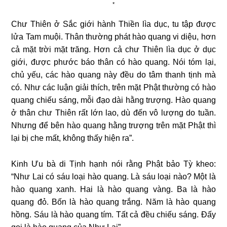
*
Chư Thiên ở Sắc giới hành Thiền lìa dục, tu tập được
lửa Tam muội. Thân thường phát hào quang vi diệu, hơn
cả mặt trời mặt trăng. Hơn cả chư Thiên lìa dục ở dục
giới, được phước báo thân có hào quang. Nói tóm lại,
chủ yếu, các hào quang này đều do tâm thanh tịnh mà
có. Như các luận giải thích, trên mặt Phật thường có hào
quang chiếu sáng, mỗi đạo dài hằng trượng. Hào quang
ở thân chư Thiên rất lớn lao, dù đến vô lượng do tuần.
Nhưng để bên hào quang hằng trượng trên mặt Phật thì
lại bị che mất, không thấy hiện ra”.
Kinh Ưu bà di Tịnh hạnh nói rằng Phật bảo Tỳ kheo:
“Như Lai có sáu loại hào quang. Là sáu loại nào? Một là
hào quang xanh. Hai là hào quang vàng. Ba là hào
quang đỏ. Bốn là hào quang trắng. Năm là hào quang
hồng. Sáu là hào quang tím. Tất cả đều chiếu sáng. Đấy