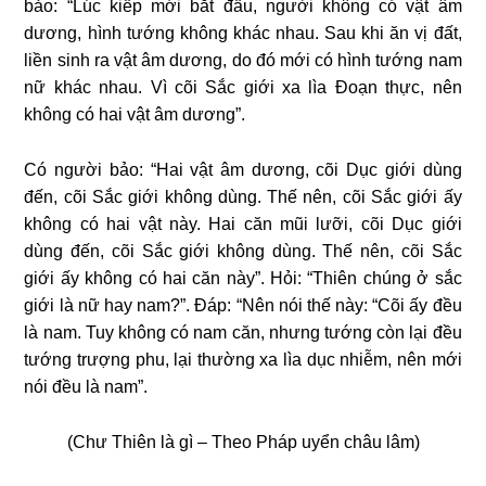
bảo: “Lúc kiếp mới bắt đầu, người không có vật âm
dương, hình tướng không khác nhau. Sau khi ăn vị đất,
liền sinh ra vật âm dương, do đó mới có hình tướng nam
nữ khác nhau. Vì cõi Sắc giới xa lìa Đoạn thực, nên
không có hai vật âm dương”.
Có người bảo: “Hai vật âm dương, cõi Dục giới dùng
đến, cõi Sắc giới không dùng. Thế nên, cõi Sắc giới ấy
không có hai vật này. Hai căn mũi lưỡi, cõi Dục giới
dùng đến, cõi Sắc giới không dùng. Thế nên, cõi Sắc
giới ấy không có hai căn này”. Hỏi: “Thiên chúng ở sắc
giới là nữ hay nam?”. Đáp: “Nên nói thế này: “Cõi ấy đều
là nam. Tuy không có nam căn, nhưng tướng còn lại đều
tướng trượng phu, lại thường xa lìa dục nhiễm, nên mới
nói đều là nam”.
(Chư Thiên là gì – Theo Pháp uyển châu lâm)