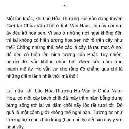
*
Một lần khác, khi Lão Hòa-Thượng Hư-Vân đang truyền
Giới tại Chùa Vân-Thê ở tỉnh Vân-Nam, thì cây cối nơi
ấy đều trổ hoa sen. Vì sao ở những nơi ngài không đến
thì lại không có hiện tượng hoa sen nở rộ trên cây như
thế? Chẳng những thế, trên các lá cây, lá rau mọc ở nơi
đó đều có hiện lên hình tượng của Phật. Tuy nhiên,
người đời vẫn không nhận biết được sức cảm ứng
mạnh mẽ ấy. Họ vẫn cứ cho rằng đó chẳng qua chỉ là
những điềm lành nhất thời mà thôi!
Lại nữa, khi Lão Hòa-Thượng Hư-Vân ở Chùa Nam-
Hoa, có một cây bách chết đã mấy trăm năm bỗng dưng
bừng sống trở lại và đâm chồi nẩy lộc rất tươi tốt. Đó
quả là một cảnh giới không thể nghĩ bàn. Tương tự như
trường hợp con chồn trắng (bạch hồ ly) đến xin quy y với
ngài vậy.