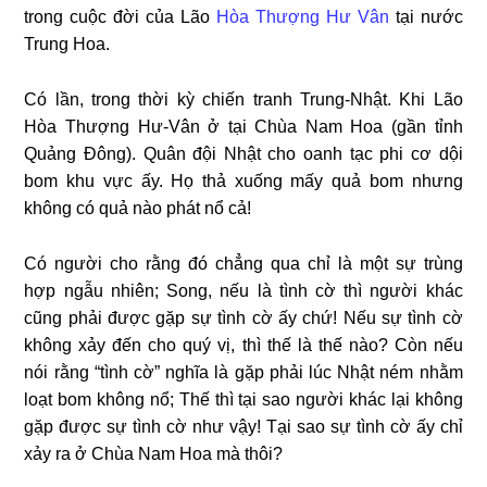
trong cuộc đời của Lão
Hòa Thượng Hư Vân
tại nước
Trung Hoa.
Có lần, trong thời kỳ chiến tranh Trung-Nhật. Khi Lão
Hòa Thượng Hư-Vân ở tại Chùa Nam Hoa (gần tỉnh
Quảng Đông). Quân đội Nhật cho oanh tạc phi cơ dội
bom khu vực ấy. Họ thả xuống mấy quả bom nhưng
không có quả nào phát nổ cả!
Có người cho rằng đó chẳng qua chỉ là một sự trùng
hợp ngẫu nhiên; Song, nếu là tình cờ thì người khác
cũng phải được gặp sự tình cờ ấy chứ! Nếu sự tình cờ
không xảy đến cho quý vị, thì thế là thế nào? Còn nếu
nói rằng “tình cờ” nghĩa là gặp phải lúc Nhật ném nhằm
loạt bom không nổ; Thế thì tại sao người khác lại không
gặp được sự tình cờ như vậy! Tại sao sự tình cờ ấy chỉ
xảy ra ở Chùa Nam Hoa mà thôi?