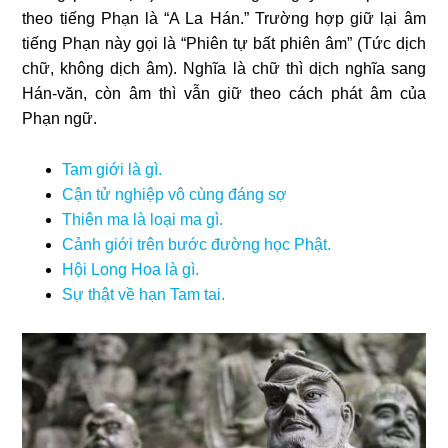
theo tiếng Phạn là “A La Hán.” Trường hợp giữ lại âm
tiếng Phạn này gọi là “Phiên tự bất phiên âm” (Tức dịch
chữ, không dịch âm). Nghĩa là chữ thì dịch nghĩa sang
Hán-văn, còn âm thì vẫn giữ theo cách phát âm của
Phạn ngữ.
Tam giới là gì.
Cận tử nghiệp vô cùng đáng sợ
Thiên ma là loại ma gì.
Cảnh giới trên bước đường học Phật.
Hội Long Hoa là gì.
Sự thật về hạn Tam tai.