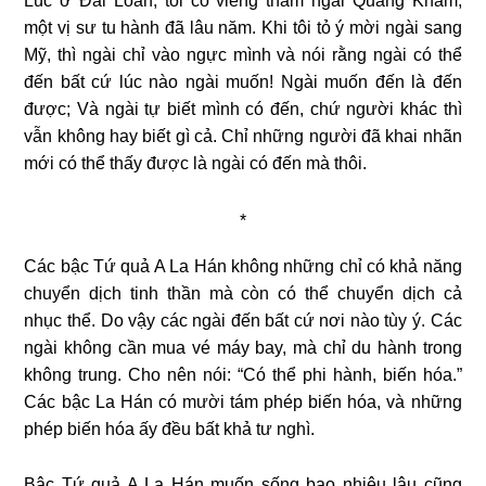
Lúc ở Đài Loan, tôi có viếng thăm ngài Quảng Khâm,
một vị sư tu hành đã lâu năm. Khi tôi tỏ ý mời ngài sang
Mỹ, thì ngài chỉ vào ngực mình và nói rằng ngài có thể
đến bất cứ lúc nào ngài muốn! Ngài muốn đến là đến
được; Và ngài tự biết mình có đến, chứ người khác thì
vẫn không hay biết gì cả. Chỉ những người đã khai nhãn
mới có thể thấy được là ngài có đến mà thôi.
*
Các bậc Tứ quả A La Hán không những chỉ có khả năng
chuyển dịch tinh thần mà còn có thể chuyển dịch cả
nhục thể. Do vậy các ngài đến bất cứ nơi nào tùy ý. Các
ngài không cần mua vé máy bay, mà chỉ du hành trong
không trung. Cho nên nói: “Có thể phi hành, biến hóa.”
Các bậc La Hán có mười tám phép biến hóa, và những
phép biến hóa ấy đều bất khả tư nghì.
Bậc Tứ quả A La Hán muốn sống bao nhiêu lâu cũng