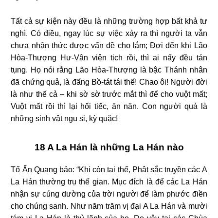
Tất cả sự kiện này đều là những trường hợp bất khả tư
nghì. Có điều, ngay lúc sự việc xảy ra thì người ta vẫn
chưa nhận thức được vấn đề cho lắm; Đợi đến khi Lão
Hòa-Thượng Hư-Vân viên tịch rồi, thì ai nấy đều tán
tụng. Họ nói rằng Lão Hòa-Thượng là bậc Thánh nhân
đã chứng quả, là đấng Bồ-tát tái thế! Chao ôi! Người đời
là như thế cả – khi sờ sờ trước mắt thì để cho vuột mất;
Vuột mất rồi thì lại hối tiếc, ăn năn. Con người quả là
những sinh vật ngu si, kỳ quặc!
18 A La Hán là những La Hán nào
Tổ Ấn Quang bảo: “Khi còn tại thế, Phật sắc truyền các A
La Hán thường trụ thế gian. Mục đích là để các La Hán
nhận sự cúng dường của trời người để làm phước điền
cho chúng sanh. Như năm trăm vị đại A La Hán và mười