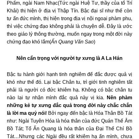
Phẩm, ngài Nam Nhạc(Tức ngài Huệ Tư, thầy của tổ Trí
Khải) thị hiện ở địa vị Thập Tín. Bậc đại sĩ như thế còn
tự ẩn đức mình, thị hiện trong địa vị nội ngoại phàm phu,
thì việc chứng đạo không phải là chuyện dễ. Đây là ước
theo giáo lý thông thường, muốn ngay trong một đời này
chứng đạo khó lắm(
Ấn Quang Văn Sao
)
Nên cẩn trọng với người tự xưng là A La Hán
Bậc tu hành giới hạnh tinh nghiêm để đắc được quả vị
khó như thế đó. Lại bậc Chân tu, trì giới tinh nghiêm tất
phải là người có đức khiêm hạ. Không có bậc chân tu
nào lại tự nhận mình đắc quả này vị kia.
Nên phàm
những kẻ tự xưng đắc quả trong đời này chắc chắn
là lời ma quỷ nói
! Bởi ngay đến bậc là Hóa Thân Bồ Tát
như: Ngài Tuyên Hóa là hóa thân của đức Quán Thế Âm
Bồ Tát; Tổ Ấn Quang là hóa thân của Đại Thế Chí Bồ
Tát…Nhưng các Ngài đều rất khiêm hạ ẩn mình, chưa