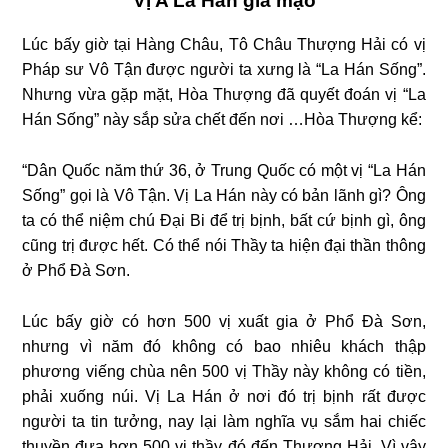
Vị A La Hán giả mạo
Lúc bấy giờ tại Hàng Châu, Tô Châu Thượng Hải có vị
Pháp sư Vô Tận được người ta xưng là “La Hán Sống”.
Nhưng vừa gặp mặt, Hòa Thượng đã quyết đoán vị “La
Hán Sống” này sắp sửa chết đến nơi …Hòa Thượng kể:
“Dân Quốc năm thứ 36, ở Trung Quốc có một vị “La Hán
Sống” gọi là Vô Tận. Vị La Hán này có bản lãnh gì? Ông
ta có thể niệm chú Đại Bi để trị bịnh, bất cứ bịnh gì, ông
cũng trị được hết. Có thể nói Thầy ta hiện đại thần thông
ở Phổ Đà Sơn.
Lúc bấy giờ có hơn 500 vị xuất gia ở Phổ Đà Sơn,
nhưng vì năm đó không có bao nhiêu khách thập
phương viếng chùa nên 500 vị Thầy này không có tiền,
phải xuống núi. Vị La Hán ở nơi đó trị bịnh rất được
người ta tin tưởng, nay lại làm nghĩa vụ sắm hai chiếc
thuyền đưa hơn 500 vị thầy đó đến Thượng Hải. Vì vậy