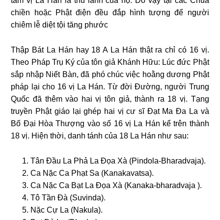
tám vị La Hán là thủ lãnh của họ. Do vậy tại các Chùa
chiền hoặc Phật điện đều đắp hình tượng để người
chiêm lễ diệt tội tăng phước
Thập Bát La Hán hay 18 A La Hán thật ra chỉ có 16 vị.
Theo Pháp Trụ Ký của tôn giả Khánh Hữu: Lúc đức Phật
sắp nhập Niết Bàn, đã phó chúc việc hoằng dương Phật
pháp lại cho 16 vị La Hán. Từ đời Đường, người Trung
Quốc đã thêm vào hai vị tôn giả, thành ra 18 vị. Tạng
truyền Phật giáo lại ghép hai vị cư sĩ Đạt Ma Đa La và
Bố Đại Hòa Thượng vào số 16 vị La Hán kể trên thành
18 vị. Hiện thời, danh tánh của 18 La Hán như sau:
Tân Đầu La Phả La Đọa Xà (Pindola-Bharadvaja).
Ca Nặc Ca Phạt Sa (Kanakavatsa).
Ca Nặc Ca Bạt La Đọa Xà (Kanaka-bharadvaja ).
Tô Tần Đà (Suvinda).
Nặc Cự La (Nakula).