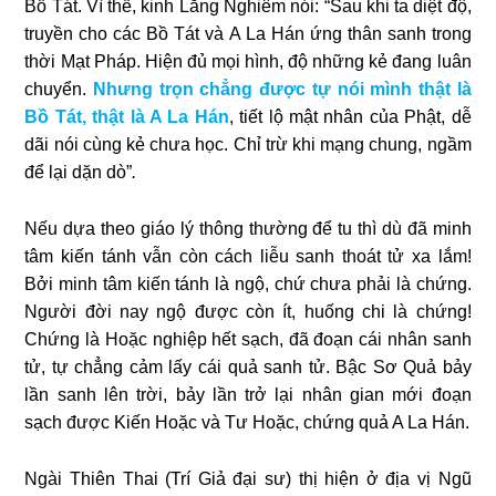
Bồ Tát. Vì thế, kinh Lăng Nghiêm nói: “Sau khi ta diệt độ,
truyền cho các Bồ Tát và A La Hán ứng thân sanh trong
thời Mạt Pháp. Hiện đủ mọi hình, độ những kẻ đang luân
chuyển.
Nhưng trọn chẳng được tự nói mình thật là
Bồ Tát, thật là A La Hán
, tiết lộ mật nhân của Phật, dễ
dãi nói cùng kẻ chưa học. Chỉ trừ khi mạng chung, ngầm
để lại dặn dò”
.
Nếu dựa theo giáo lý thông thường để tu thì dù đã minh
tâm kiến tánh vẫn còn cách liễu sanh thoát tử xa lắm!
Bởi minh tâm kiến tánh là ngộ, chứ chưa phải là chứng.
Người đời nay ngộ được còn ít, huống chi là chứng!
Chứng là Hoặc nghiệp hết sạch, đã đoạn cái nhân sanh
tử, tự chẳng cảm lấy cái quả sanh tử. Bậc Sơ Quả bảy
lần sanh lên trời, bảy lần trở lại nhân gian mới đoạn
sạch được Kiến Hoặc và Tư Hoặc, chứng quả A La Hán.
Ngài Thiên Thai (Trí Giả đại sư) thị hiện ở địa vị Ngũ