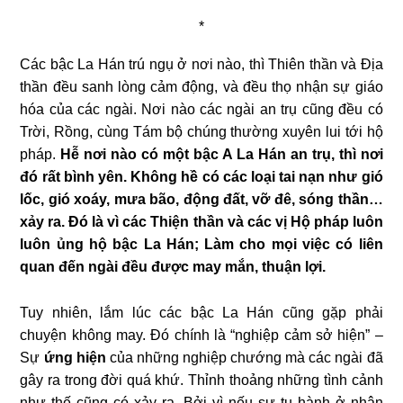
*
Các bậc La Hán trú ngụ ở nơi nào, thì Thiên thần và Địa
thần đều sanh lòng cảm động, và đều thọ nhận sự giáo
hóa của các ngài. Nơi nào các ngài an trụ cũng đều có
Trời, Rồng, cùng Tám bộ chúng thường xuyên lui tới hộ
pháp.
Hễ nơi nào có một bậc A La Hán an trụ, thì nơi
đó rất bình yên. Không hề có các loại tai nạn như gió
lốc, gió xoáy, mưa bão, động đất, vỡ đê, sóng thần…
xảy ra. Đó là vì các Thiện thần và các vị Hộ pháp luôn
luôn ủng hộ bậc La Hán; Làm cho mọi việc có liên
quan đến ngài đều được may mắn, thuận lợi.
Tuy nhiên, lắm lúc các bậc La Hán cũng gặp phải
chuyện không may. Đó chính là “nghiệp cảm sở hiện” –
Sự
ứng hiện
của những nghiệp chướng mà các ngài đã
gây ra trong đời quá khứ. Thỉnh thoảng những tình cảnh
như thế cũng có xảy ra. Bởi vì nếu sự tu hành ở nhân