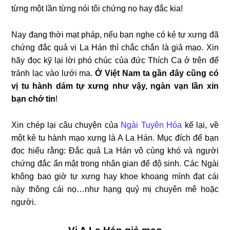
từng một lần từng nói tôi chứng nọ hay đắc kia!
Nay đang thời mạt pháp, nếu bạn nghe có kẻ tự xưng đã
chứng đắc quả vị La Hán thì chắc chắn là giả mạo. Xin
hãy đọc kỹ lại lời phó chúc của đức Thích Ca ở trên để
tránh lạc vào lưới ma.
Ở Việt Nam ta gần đây cũng có
vị tu hành dám tự xưng như vậy, ngàn vạn lần xin
bạn chớ tin
!
Xin chép lại câu chuyện của
Ngài Tuyên Hóa
kể lại, về
một kẻ tu hành mạo xưng là A La Hán. Mục đích để bạn
đọc hiểu rằng: Đắc quả La Hán vô cùng khó và người
chứng đắc ẩn mật trong nhân gian để độ sinh. Các Ngài
không bao giờ tự xưng hay khoe khoang mình đạt cái
này thông cái nọ…như hạng quỷ mị chuyên mê hoặc
người.