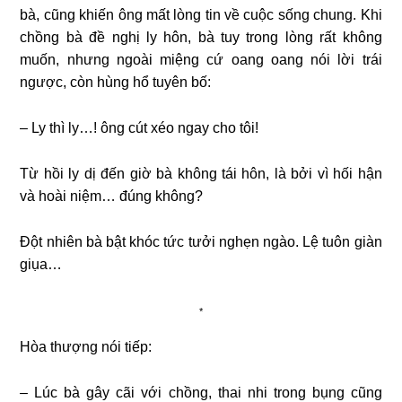
bà, cũng khiến ông mất lòng tin về cuộc sống chung. Khi
chồng bà đề nghị ly hôn, bà tuy trong lòng rất không
muốn, nhưng ngoài miệng cứ oang oang nói lời trái
ngược, còn hùng hổ tuyên bố:
– Ly thì ly…! ông cút xéo ngay cho tôi!
Từ hồi ly dị đến giờ bà không tái hôn, là bởi vì hối hận
và hoài niệm… đúng không?
Đột nhiên bà bật khóc tức tưởi nghẹn ngào. Lệ tuôn giàn
giụa…
*
Hòa thượng nói tiếp:
– Lúc bà gây cãi với chồng, thai nhi trong bụng cũng