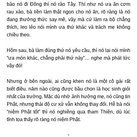
bảo nó đi Đông thì nó rảo Tây. Thí như nó ưa ăn cơm
rau xào, bà liền làm thật ngon cho nó ăn, rõ ràng là nó
đang thưởng thức say mê, vậy mà cứ làm ra bộ chẳng
thích, leo lẻo nói mình ưa thứ khác và trách mẹ không
chiều theo.
Hôm sau, bà làm đúng thứ nó yêu cầu, thì nó lại nói mình
“ưa món khác, chẳng phải thứ này”… nghe mà phát tức
vậy đó!
Nhưng ở bên ngoài, ai cũng khen nó là một cô gái rất
biết điều. năm nào cũng được bầu chọn là học sinh giỏi
nhất của trường. Mặc dù nhờ ảnh hưởng mẹ, nó cũng tin
Phật, nhưng thái độ cư xử vẫn không thay đổi. Hễ bà nói
“niệm Phật tốt” thì nó nghiêng qua tham Thiền, dù lúc
tĩnh tọa thấy rõ ràng nó niệm Phật.
*