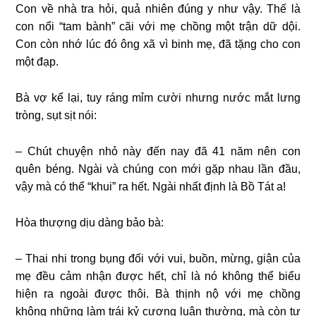
Con về nhà tra hỏi, quả nhiên đúng y như vậy. Thế là
con nổi “tam bành” cãi với mẹ chồng một trận dữ dội.
Con còn nhớ lúc đó ông xã vì binh mẹ, đã tặng cho con
một đạp.
Bà vợ kể lại, tuy ráng mỉm cười nhưng nước mắt lưng
tròng, sụt sịt nói:
– Chút chuyện nhỏ này đến nay đã 41 năm nên con
quên béng. Ngài và chúng con mới gặp nhau lần đầu,
vậy mà có thể “khui” ra hết. Ngài nhất định là Bồ Tát a!
Hòa thượng dịu dàng bảo bà:
– Thai nhi trong bụng đối với vui, buồn, mừng, giận của
mẹ đều cảm nhận được hết, chỉ là nó không thể biểu
hiện ra ngoài được thôi. Bà thịnh nộ với mẹ chồng
không những làm trái kỷ cương luân thường, mà còn tự