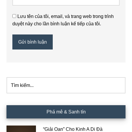
Lưu tên của tôi, email, và trang web trong trình
duyệt này cho lần bình luận kế tiếp của tôi.
Tìm
Sidebar
kiếm...
chính
Phá mê & Sanh tín
“Giải Oan” Cho Kinh A Di Đà