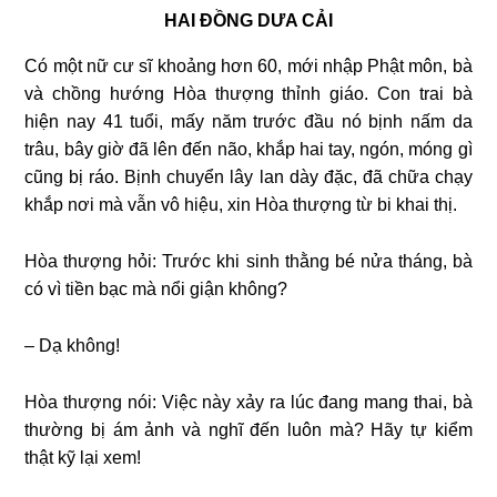
HAI ĐỒNG DƯA CẢI
Có một nữ cư sĩ khoảng hơn 60, mới nhập Phật môn, bà
và chồng hướng Hòa thượng thỉnh giáo. Con trai bà
hiện nay 41 tuổi, mấy năm trước đầu nó bịnh nấm da
trâu, bây giờ đã lên đến não, khắp hai tay, ngón, móng gì
cũng bị ráo. Bịnh chuyển lây lan dày đặc, đã chữa chạy
khắp nơi mà vẫn vô hiệu, xin Hòa thượng từ bi khai thị.
Hòa thượng hỏi: Trước khi sinh thằng bé nửa tháng, bà
có vì tiền bạc mà nổi giận không?
– Dạ không!
Hòa thượng nói: Việc này xảy ra lúc đang mang thai, bà
thường bị ám ảnh và nghĩ đến luôn mà? Hãy tự kiểm
thật kỹ lại xem!