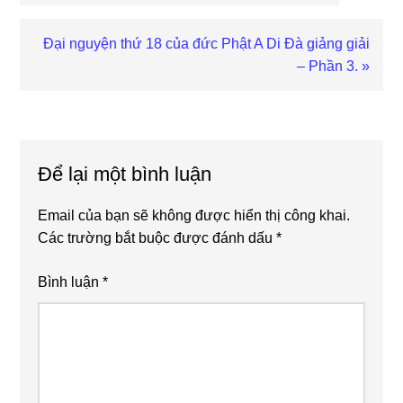
viết
trước
Bài
Đại nguyện thứ 18 của đức Phật A Di Đà giảng giải
viết
– Phần 3. »
sau
Reader
Interactions
Để lại một bình luận
Email của bạn sẽ không được hiển thị công khai.
Các trường bắt buộc được đánh dấu
*
Bình luận
*