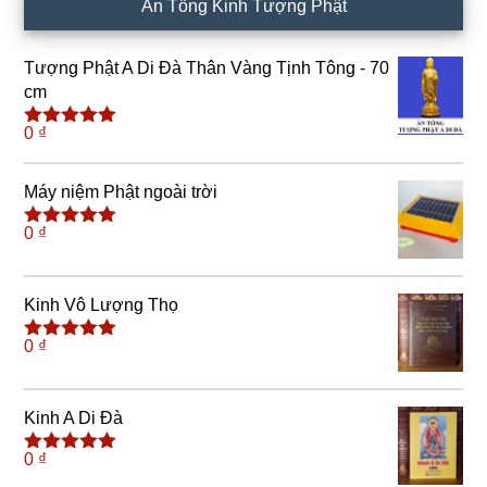
Ấn Tống Kinh Tượng Phật
Tượng Phật A Di Đà Thân Vàng Tịnh Tông - 70
cm
0
₫
Được xếp
hạng
4.91
5
sao
Máy niệm Phật ngoài trời
0
₫
Được xếp
hạng
5.00
5
sao
Kinh Vô Lượng Thọ
0
₫
Được xếp
hạng
5.00
5
sao
Kinh A Di Đà
0
₫
Được xếp
hạng
5.00
5