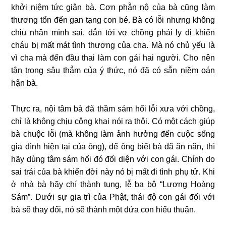
khởi niệm tức giận bà. Cơn phẫn nộ của bà cũng làm
thương tổn đến gan tạng con bé. Bà có lỗi nhưng không
chịu nhận mình sai, dẫn tới vợ chồng phải ly dị khiến
cháu bị mất mát tình thương của cha. Mà nó chủ yếu là
vì cha mà đến đầu thai làm con gái hai người. Cho nên
tận trong sâu thẳm của ý thức, nó đã có sẵn niềm oán
hận bà.
Thực ra, nội tâm bà đã thầm sám hối lỗi xưa với chồng,
chỉ là không chịu công khai nói ra thôi. Có một cách giúp
bà chuộc lỗi (mà không làm ảnh hưởng đến cuộc sống
gia đình hiện tại của ông), để ông biết bà đã ăn năn, thì
hãy dùng tâm sám hối đó đối diện với con gái. Chính do
sai trái của bà khiến đời này nó bị mất đi tình phụ tử. Khi
ở nhà bà hãy chí thành tụng, lễ ba bộ “Lương Hoàng
Sám”. Dưới sự gia trì của Phật, thái độ con gái đối với
bà sẽ thay đổi, nó sẽ thành một đứa con hiếu thuận.