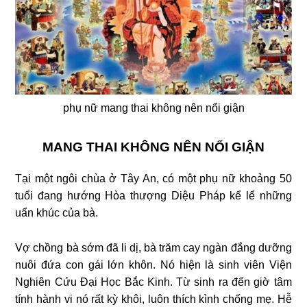
phụ nữ mang thai không nên nổi giận
MANG THAI KHÔNG NÊN NỐI GIẬN
Tại một ngôi chùa ở Tây An, có một phụ nữ khoảng 50
tuổi đang hướng Hòa thượng Diệu Pháp kể lể những
uẩn khúc của bà.
Vợ chồng bà sớm đã li dị, bà trăm cay ngàn đắng dưỡng
nuôi đứa con gái lớn khôn. Nó hiện là sinh viên Viện
Nghiên Cứu Đại Học Bắc Kinh. Từ sinh ra đến giờ tâm
tính hành vi nó rất kỳ khôi, luôn thích kình chống mẹ. Hễ