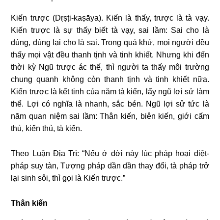
Kiến trược (Dṛṣṭi-kaṣāya). Kiến là thấy, trược là tà vạy.
Kiến trược là sự thấy biết tà vạy, sai lầm: Sai cho là
đúng, đúng lại cho là sai. Trong quá khứ, mọi người đều
thấy mọi vật đều thanh tịnh và tinh khiết. Nhưng khi đến
thời kỳ Ngũ trược ác thế, thì người ta thấy môi trường
chung quanh không còn thanh tịnh và tinh khiết nữa.
Kiến trược là kết tinh của năm tà kiến, lấy ngũ lợi sử làm
thể. Lợi có nghĩa là nhanh, sắc bén. Ngũ lợi sử tức là
năm quan niệm sai lầm: Thân kiến, biên kiến, giới cấm
thủ, kiến thủ, tà kiến.
Theo Luận Địa Trì: “
Nếu ở đời này lúc pháp hoại diệt-
pháp suy tàn, Tượng pháp dần dần thay đổi, tà pháp trở
lại sinh sôi, thì gọi là Kiến trược.”
Thân kiến