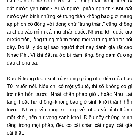
Làm sao có thể biết được ai là trung thần trong thời kỳ
đất nước yên bình? Ai là người phản nghịch? Khi đất
nước yên bình những kẻ trung thàn không bao giờ mang
áp phích cổ động với dòng chữ “trung thần,” cũng không
ai chụp vào mình cái mũ phản quốc. Nhưng khi quốc gia
bị xáo trộn, lòng trung thành trong mỗi vị trung thần tự nổi
dậy. Đó là lý do tại sao người thời nay đánh giá rất cao
Nhạc Phi. Vì khi đất nước bị xâm lăng, ông dám đương
đầu chống trả.
Đạo lý trong đoạn kinh nầy cũng giống như điều của Lão
Tử muốn nói. Nếu chỉ có một yếu tố, thì sẽ không có gì
trở nên hỗn trược. Nhất chân pháp giới, hoặc Như Lai
tạng, hoặc hư không–không bao giờ sinh khởi thành hỗn
trược. Nhưng vì chúng kết hợp với nhau và hình thành
một khối, nên hư vọng sanh khởi. Điều nầy chứng minh
rằng trong mọi pháp, đều có cái chân cái ngụy, cái giả
cái thật.