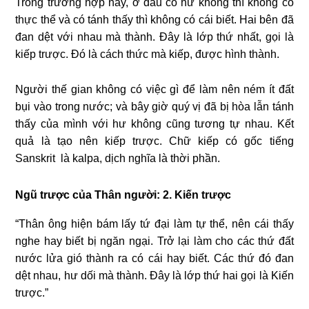
Trong trường hợp nầy, ở đâu có hư không thì không có
thực thể và có tánh thấy thì không có cái biết. Hai bên đã
đan dệt với nhau mà thành. Đây là lớp thứ nhất, gọi là
kiếp trược. Đó là cách thức mà kiếp, được hình thành.
Người thế gian không có việc gì để làm nên ném ít đất
bụi vào trong nước; và bây giờ quý vị đã bị hòa lẫn tánh
thấy của mình với hư không cũng tương tự nhau. Kết
quả là tạo nên kiếp trược. Chữ kiếp có gốc tiếng
Sanskrit là kalpa, dịch nghĩa là thời phần.
Ngũ trược của Thân người: 2.
Kiến trược
“Thân ông hiện bám lấy tứ đại làm tự thể, nên cái thấy
nghe hay biết bị ngăn ngại. Trở lại làm cho các thứ đất
nước lửa gió thành ra có cái hay biết. Các thứ đó đan
dệt nhau, hư dối mà thành. Đây là lớp thứ hai gọi là Kiến
trược.”