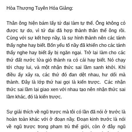
Hòa Thượng Tuyên Hóa Giảng:
Thân ông hiện bám lấy tứ đại làm tự thể. Ông không có
được tự do, vì tứ đại đã hợp thành thân thể ông rồi.
Cùng với sự kết hợp nầy, là sự hình thành nên các tánh
thấy nghe hay biết. Bốn yếu tố nầy đã khiến cho các tánh
thấy nghe hay biết ấy bị ngăn ngại. Trở lại làm cho các
thứ đất nước lửa gió thành ra có cái hay biết. Nó chạy
tới chạy lui, và một nhận thức sai lầm sanh khởi. Khi
điều ấy xảy ra, các thứ đó đan dệt nhau, hư dối mà
thành. Đây là lớp thứ hai gọi là kiến trược. Các nhận
thức sai lầm lại giao xen với nhau tạo nên nhận thức sai
lầm khác, đó là kiến trược.
Sự giải thích về ngũ trược mà tôi có lần đã nói ở trước là
hoàn toàn khác với ở đoạn nầy. Đoạn kinh trước là nói
về ngũ trược trong phạm trù thế giới, còn ở đây ngũ