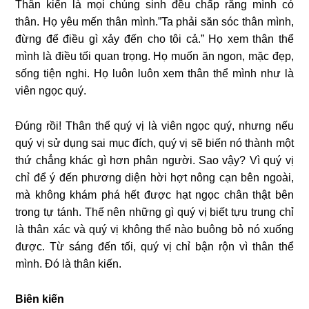
Thân kiến là mọi chúng sinh đều chấp rằng mình có
thân. Họ yêu mến thân mình.”Ta phải săn sóc thân mình,
đừng để điều gì xảy đến cho tôi cả.” Họ xem thân thể
mình là điều tối quan trọng. Họ muốn ăn ngon, mặc đẹp,
sống tiện nghi. Họ luôn luôn xem thân thể mình như là
viên ngọc quý.
Đúng rồi! Thân thể quý vị là viên ngọc quý, nhưng nếu
quý vị sử dụng sai mục đích, quý vị sẽ biến nó thành một
thứ chẳng khác gì hơn phân người. Sao vậy? Vì quý vị
chỉ để ý đến phương diện hời hợt nông cạn bên ngoài,
mà không khám phá hết được hạt ngọc chân thật bên
trong tự tánh. Thế nên những gì quý vị biết tựu trung chỉ
là thân xác và quý vị không thể nào buông bỏ nó xuống
được. Từ sáng đến tối, quý vị chỉ bận rộn vì thân thể
mình. Đó là thân kiến.
Biên kiến