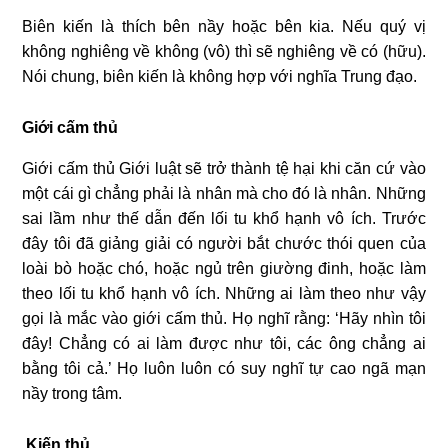
Biên kiến là thích bên nầy hoặc bên kia. Nếu quý vị
không nghiêng về không (vô) thì sẽ nghiêng về có (hữu).
Nói chung, biên kiến là không hợp với nghĩa Trung đạo.
Giới cấm thủ
Giới cấm thủ Giới luật sẽ trở thành tệ hại khi căn cứ vào
một cái gì chẳng phải là nhân mà cho đó là nhân. Những
sai lầm như thế dẫn đến lối tu khổ hạnh vô ích. Trước
đây tôi đã giảng giải có người bắt chước thói quen của
loài bò hoặc chó, hoặc ngủ trên giường đinh, hoặc làm
theo lối tu khổ hạnh vô ích. Những ai làm theo như vậy
gọi là mắc vào giới cấm thủ. Họ nghĩ rằng: ‘Hãy nhìn tôi
đây! Chẳng có ai làm được như tôi, các ông chẳng ai
bằng tôi cả.’ Họ luôn luôn có suy nghĩ tự cao ngã mạn
nầy trong tâm.
Kiến thủ