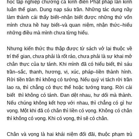
học tập nghiệp chướng cả kinh điển Phật pháp lẫn kinh
luận thế gian. Dung nạp sáu trần. Những tác dụng nầy
làm thành cái thấy biết–nhận biết được những thứ vốn
mình chưa hề hay biết–và quan niệm, nhận thức–hiểu
những điều mà mình chưa từng hiểu.
Nhưng kiến thức thu thập được từ sách vở lại thuộc về
trí thế gian, chưa phải là rốt ráo, chưa phải là sự khai mở
chân thực của tự tánh. Khi mình đã có hiểu biết, thì sáu
trần–sắc, thanh, hương, vị, xúc, pháp–liền thành hình.
Rời tiền trần thì không có tướng. Nếu quý vị tách rời trần
lao ra, thì chẳng có thực thể hoặc tướng trạng. Rời cái
biết thì không có tánh. Đan dệt nhau, hư dối mà thành.
Nếu chúng không kết hợp với nhau, thì chẳng có gì hư
vọng. Một khi đã có chân thì liền có vọng. Không có chân
thì không có vọng. Khi có vọng, thì sẽ có chân.
Chân và vọng là hai khái niệm đối đãi, thuộc phạm trù