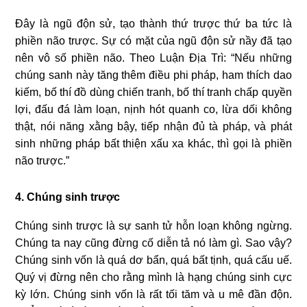
Đây là ngũ độn sử, tạo thành thứ trược thứ ba tức là
phiền não trược. Sự có mặt của ngũ độn sử nầy đã tạo
nên vô số phiền não. Theo Luận Địa Trì: “
Nếu những
chúng sanh này tăng thêm điều phi pháp, ham thích dao
kiếm, bố thí đồ dùng chiến tranh, bố thí tranh chấp quyền
lợi, đấu đá làm loạn, nịnh hót quanh co, lừa dối không
thật, nói năng xằng bậy, tiếp nhận đủ tà pháp, và phát
sinh những pháp bất thiện xấu xa khác, thì gọi là phiền
não trược.”
4. Chúng sinh trược
Chúng sinh trược là sự sanh tử hỗn loạn không ngừng.
Chúng ta nay cũng đừng cố diễn tả nó làm gì. Sao vậy?
Chúng sinh vốn là quá dơ bẩn, quá bất tịnh, quá cấu uế.
Quý vị đừng nên cho rằng mình là hạng chúng sinh cực
kỳ lớn. Chúng sinh vốn là rất tối tăm và u mê đần độn.