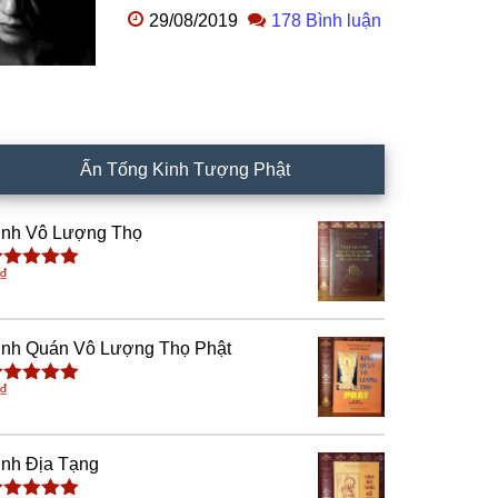
29/08/2019
178 Bình luận
Ấn Tống Kinh Tượng Phật
inh Vô Lượng Thọ
₫
ược xếp
ạng
5.00
5
ao
inh Quán Vô Lượng Thọ Phật
₫
ược xếp
ạng
5.00
5
ao
inh Địa Tạng