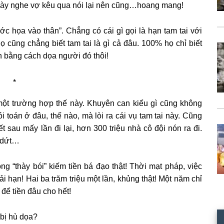
 ngày nghe vợ kêu qua nói lại nên cũng…hoang mang!
ước họa vào thân”. Chẳng có cái gì gọi là hạn tam tai với
ọ cũng chẳng biết tam tai là gì cả đâu. 100% họ chỉ biết
iền bằng cách dọa người đó thôi!
*
ột trường hợp thế này. Khuyên can kiểu gì cũng không
 toán ở đâu, thế nào, mà lòi ra cái vụ tam tai này. Cũng
iết sau mấy lần đi lại, hơn 300 triệu nhà cô đội nón ra đi.
a dứt…
ông “thày bói” kiếm tiền bá đạo thật! Thời mạt pháp, việc
ải hạn! Hai ba trăm triệu một lần, khủng thật! Một năm chỉ
để tiền đâu cho hết!
 bị hù dọa?