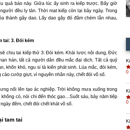
hịu quả báo này. Giữa lúc ấy sinh ra kiếp trược. Bấy giờ
người đều ly tán. Thời mạt kiếp còn lại bảy ngày. Trong
hóa thành gậy dao. Lấy dao gậy đó đâm chém lẫn nhau,
 tai: 3. Đói kém
à sẽ chịu tai kiếp thứ 3: Đói kém. Khái lược nội dung, Đức
 hạn hán, tất cả người dân đều mắc đại dịch. Tất cả quỷ
K
, khốn khó, ngu si tà kiến phát sinh. Lúa mắc, đói kém,
0
Đ
 cào cướp giựt, vì nguyên nhân này, chết đói vô số.
h
s
 dưng nổi lên tạo ác nghiệp. Trời không mưa xuống trong
K
 không có, nói chi đến thóc gạo…Suốt sáu, bảy năm tiếp
0
ngày đêm, chết đói chết khát vô số.
Đ
h
s
i tam tai
K