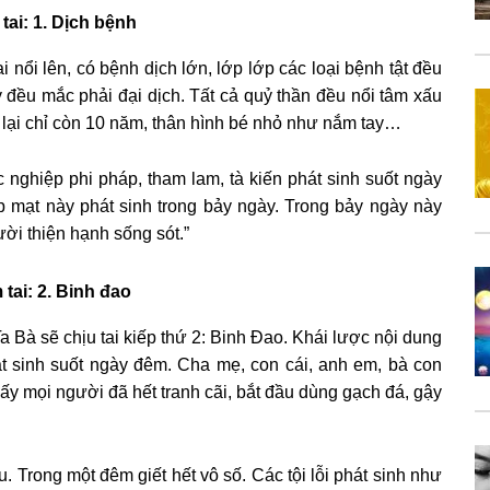
tai: 1. Dịch bệnh
i nổi lên, có bệnh dịch lớn, lớp lớp các loại bệnh tật đều
 đều mắc phải đại dịch. Tất cả quỷ thần đều nổi tâm xấu
n lại chỉ còn 10 năm, thân hình bé nhỏ như nắm tay…
nghiệp phi pháp, tham lam, tà kiến phát sinh suốt ngày
 mạt này phát sinh trong bảy ngày. Trong bảy ngày này
ời thiện hạnh sống sót.”
 tai: 2. Binh đao
 Ta Bà sẽ chịu tai kiếp thứ 2: Binh Đao. Khái lược nội dung
át sinh suốt ngày đêm. Cha mẹ, con cái, anh em, bà con
 ấy mọi người đã hết tranh cãi, bắt đầu dùng gạch đá, gậy
Trong một đêm giết hết vô số. Các tội lỗi phát sinh như