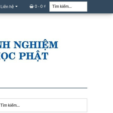
Tìm
kiếm...
0 -
0
₫
 Liên hệ
ìm
idebar
ếm...
hính