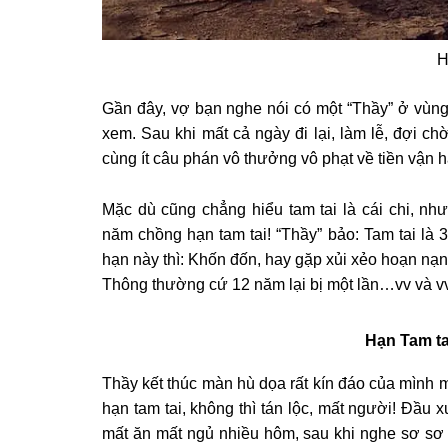
H
Gần đây, vợ bạn nghe nói có một “Thầy” ở vùng 
xem. Sau khi mất cả ngày đi lại, làm lễ, đợi ch
cùng ít câu phán vô thưởng vô phạt về tiền vận h
Mặc dù cũng chẳng hiểu tam tai là cái chi, n
năm chồng hạn tam tai! “Thầy” bảo: Tam tai là 3
hạn này thì: Khốn đốn, hay gặp xủi xẻo hoạn nạn
Thông thường cứ 12 năm lại bị một lần…vv và vv
Hạn Tam ta
Thầy kết thúc màn hù dọa rất kín đáo của mình m
hạn tam tai, không thì tán lộc, mất người! Đầu
mất ăn mất ngủ nhiều hôm, sau khi nghe sơ sơ ch