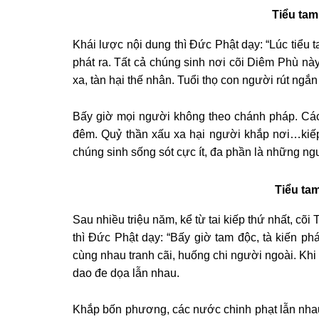
Tiểu tam 
Khái lược nội dung thì Đức Phật dạy: “Lúc tiểu ta
phát ra. Tất cả chúng sinh nơi cõi Diêm Phù này
xa, tàn hại thế nhân. Tuổi thọ con người rút ngắ
Bấy giờ mọi người không theo chánh pháp. Các 
đêm. Quỷ thần xấu xa hại người khắp nơi…kiếp
chúng sinh sống sót cực ít, đa phần là những ngư
Tiểu tam
Sau nhiều triệu năm, kể từ tai kiếp thứ nhất, cõi
thì Đức Phật dạy: “Bấy giờ tam độc, tà kiến ph
cùng nhau tranh cãi, huống chi người ngoài. Khi
dao đe dọa lẫn nhau.
Khắp bốn phương, các nước chinh phạt lẫn nhau. 