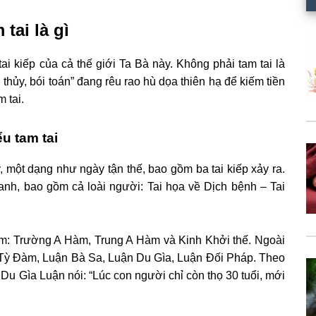
 tai là gì
tai kiếp của cả thế giới Ta Bà này. Không phải tam tai là
hủy, bói toán” đang rêu rao hù dọa thiên hạ để kiếm tiền
m tai.
ểu tam tai
y, một dạng như ngày tận thế, bao gồm ba tai kiếp xảy ra.
nh, bao gồm cả loài người: Tai họa về Dịch bệnh – Tai
gồm: Trường A Hàm, Trung A Hàm và Kinh Khởi thế. Ngoài
n Tỳ Đàm, Luận Bà Sa, Luận Du Gìa, Luận Đối Pháp. Theo
. Du Gìa Luận nói: “Lúc con người chỉ còn thọ 30 tuổi, mới