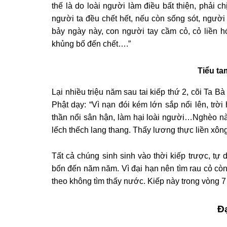
thế là do loài người làm điều bất thiện, phải c
người ta đều chết hết, nếu còn sống sót, người 
bảy ngày này, con người tay cầm cỏ, cỏ liền 
khủng bố đến chết….”
Tiểu tam
Lại nhiều triệu năm sau tai kiếp thứ 2, cõi Ta B
Phật dạy: “Vì nạn đói kém lớn sắp nổi lên, trời
thần nổi sân hận, làm hại loài người…Nghèo nàn
lếch thếch lang thang. Thấy lương thực liền xông
Tất cả chúng sinh sinh vào thời kiếp trược, tự
bốn đến năm năm. Vì đại hạn nên tìm rau cỏ còn
theo không tìm thấy nước. Kiếp này trong vòng 7 
Đạ