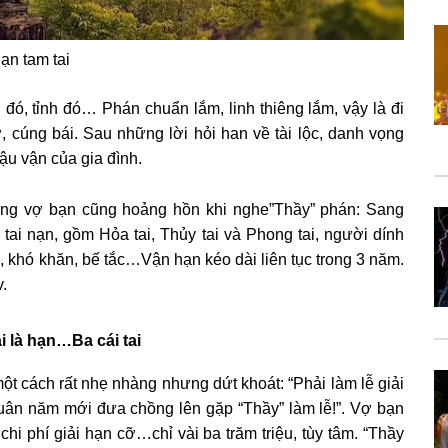
ạn tam tai
đó, tỉnh đó… Phán chuẩn lắm, linh thiêng lắm, vậy là đi
ờ, cúng bái. Sau những lời hỏi han về tài lộc, danh vọng
ậu vận của gia đình.
hưng vợ bạn cũng hoảng hồn khi nghe”Thầy” phán: Sang
 tai nạn, gồm Hỏa tai, Thủy tai và Phong tai, người dính
, khó khăn, bế tắc…Vận hạn kéo dài liên tục trong 3 năm.
.
i là hạn…Ba cái tai
ột cách rất nhẹ nhàng nhưng dứt khoát: “Phải làm lễ giải
 xuân năm mới đưa chồng lên gặp “Thầy” làm lễ!”. Vợ bạn
i phí giải hạn cỡ…chỉ vài ba trăm triệu, tùy tâm. “Thầy