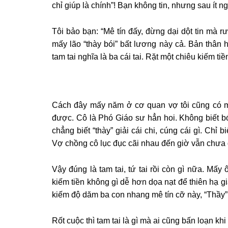
chỉ giúp là chính”! Bạn không tin, nhưng sau ít
Tôi bảo bạn: “Mê tín đấy, đừng dại dột tin mà r
mấy lão “thày bói” bất lương này cả. Bản thân h
tam tai nghĩa là ba cái tai. Rặt một chiêu kiếm t
Cách đây mấy năm ở cơ quan vợ tôi cũng có m
được. Cô là Phó Giáo sư hẳn hoi. Không biết bói
chẳng biết “thày” giải cái chi, cúng cái gì. Chỉ b
Vợ chồng cô lục đục cãi nhau đến giờ vẫn chư
Vậy đúng là tam tai, tứ tai rồi còn gì nữa. Mấy 
kiếm tiền không gì dễ hơn dọa nạt để thiên hạ gi
kiếm độ dăm ba con nhang mê tín cỡ này, “Thầy” 
Rốt cuộc thì tam tai là gì mà ai cũng bấn loạn khi