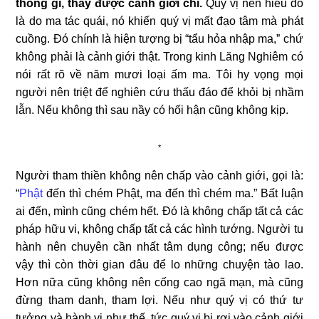
thông gì, thấy được cảnh giới chi.
Quý vị nên hiểu đó
là do ma tác quái, nó khiến quý vị mất đạo tâm mà phát
cuồng. Đó chính là hiện tượng bị “tẩu hỏa nhập ma,” chứ
không phải là cảnh giới thật. Trong kinh Lăng Nghiêm có
nói rất rõ về năm mươi loại ấm ma. Tôi hy vọng mọi
người nên triệt để nghiên cứu thấu đáo để khỏi bị nhầm
lẫn. Nếu không thì sau nầy có hối hận cũng không kịp.
*
Người tham thiền không nên chấp vào cảnh giới, gọi là:
“
Phật
đến thì chém Phật, ma đến thì chém ma.” Bất luận
ai đến, mình cũng chém hết. Đó là không chấp tất cả các
pháp hữu vi, không chấp tất cả các hình tướng. Người tu
hành nên chuyên cần nhất tâm dụng công; nếu được
vậy thì còn thời gian đâu để lo những chuyện tào lao.
Hơn nữa cũng không nên cống cao ngã mạn, mà cũng
đừng tham danh, tham lợi. Nếu như quý vị có thứ tư
tưởng và hành vi như thế, tức quý vị bị rơi vào cảnh giới