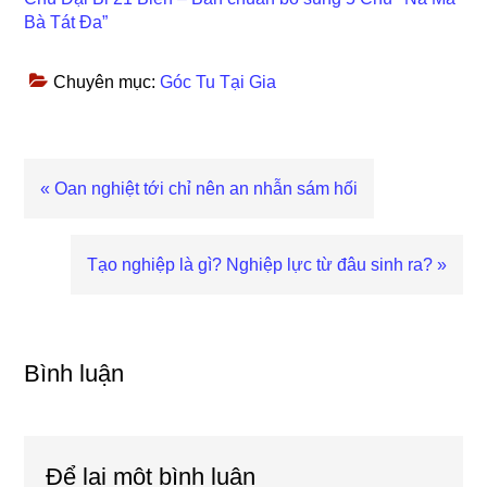
Bà Tát Đa”
Chuyên mục:
Góc Tu Tại Gia
Bài
« Oan nghiệt tới chỉ nên an nhẫn sám hối
viết
trước
Bài
Tạo nghiệp là gì? Nghiệp lực từ đâu sinh ra? »
viết
sau
Reader
Interactions
Bình luận
Để lại một bình luận