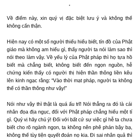
*
Về điểm này, xin quý vị đặc biệt lưu ý và không thể
không cẩn thận.
Hiện nay có một số người thiếu hiểu biết, tín đồ của Phật
giáo mà không am hiểu gì, thấy người ta nói làm sao thì
nói theo làm vậy. Về yếu lý của Phật pháp thì họ tựa hồ
biết mà chẳng biết, không biết đến ngọn nguồn, hễ
chứng kiến thấy có người thị hiện thần thông liền kêu
lên kinh ngạc rằng: “Vào thời mạt pháp, người ta không
thể có thần thông như vậy!”
Nói như vậy thì thật là quá ấu trĩ! Nói thẳng ra đó là cái
nhân đọa địa ngục, đối với Phật pháp chẳng hiểu một tí
gì. Quý vị hãy chú ý! Ðối với bất cứ sự việc gì hễ ta chưa
biết cho rõ ngành ngọn, ta không nên phê phán bậy bạ,
không thể tùy tiện quyết đoán nọ kia. Ði sai nhân quả thì