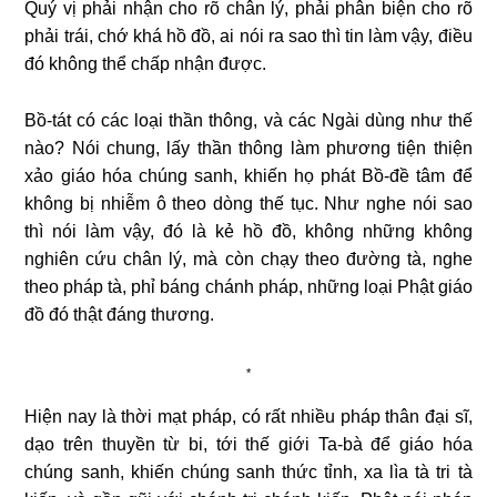
Quý vị phải nhận cho rõ chân lý, phải phân biện cho rõ
phải trái, chớ khá hồ đồ, ai nói ra sao thì tin làm vậy, điều
đó không thể chấp nhận được.
Bồ-tát có các loại thần thông, và các Ngài dùng như thế
nào? Nói chung, lấy thần thông làm phương tiện thiện
xảo giáo hóa chúng sanh, khiến họ phát Bồ-đề tâm để
không bị nhiễm ô theo dòng thế tục. Như nghe nói sao
thì nói làm vậy, đó là kẻ hồ đồ, không những không
nghiên cứu chân lý, mà còn chạy theo đường tà, nghe
theo pháp tà, phỉ báng chánh pháp, những loại Phật giáo
đồ đó thật đáng thương.
*
Hiện nay là thời mạt pháp, có rất nhiều pháp thân đại sĩ,
dạo trên thuyền từ bi, tới thế giới Ta-bà để giáo hóa
chúng sanh, khiến chúng sanh thức tỉnh, xa lìa tà tri tà