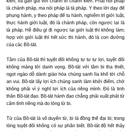
kiến, và gần gũi với chánh tri chánh kiến. Phật nói pháp
là chánh pháp, ma nói pháp là tà pháp. Y theo lời dạy để
phụng hành, y theo pháp để tu hành, nghiêm trì giới luật,
thực hành giới luật, đó là chánh pháp, còn ngược lại là
tà pháp. Hễ điều gì đi ngược lại giới luật thì không làm;
hợp với giới luật thì hết sức thi hành, đó là con đường
của các Bồ-tát.
Tâm của Bồ-tát thì tuyệt đối không tự tư tự lợi, tuyệt đối
không màng tới danh vọng. Bồ-tát với tâm bi tha thiết,
ngọt ngào dỗ dành giáo hóa chúng sanh lìa khổ tới chỗ
an vui. Bồ-tát lấy lợi ích chúng sanh làm khởi điểm, chớ
không phải vì ý nghĩ lợi ích của riêng mình. Ðó là tinh
thần Bồ-tát đạo. Bồ-tát hành đạo chẳng phải xuất phát từ
cảm tình riêng mà do lòng từ bi.
Từ của Bồ-tát là vô duyên từ, bi là đồng thể đại bi; trong
lòng tuyệt đối không có sự phân biệt. Bồ-tát độ hết thảy