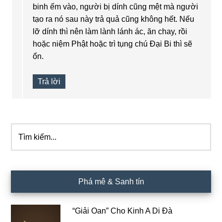
binh ếm vào, người bị dính cũng mệt mà người
tạo ra nó sau này trả quả cũng không hết. Nếu
lỡ dính thì nên làm lành lánh ác, ăn chay, rồi
hoặc niệm Phật hoặc trì tụng chú Đại Bi thì sẽ
ổn.
Trả lời
Tìm
Sidebar
kiếm...
chính
Phá mê & Sanh tín
“Giải Oan” Cho Kinh A Di Đà