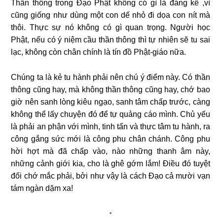
Thần thông trong Đạo Phật không có gì là đáng kể ,vì
cũng giống như dùng một con dế nhỏ đi dọa con nít mà
thôi. Thực sự nó không có gì quan trọng. Người học
Phật, nếu có ý niệm cầu thần thông thì tự nhiên sẽ tu sai
lạc, không còn chân chính là tín đồ Phật-giáo nữa.
Chúng ta là kẻ tu hành phải nên chú ý điểm này. Có thần
thông cũng hay, mà không thần thông cũng hay, chớ bao
giờ nên sanh lòng kiêu ngạo, sanh tâm chấp trước, càng
không thể lấy chuyện đó để tự quảng cáo mình. Chủ yếu
là phải an phận với mình, tinh tấn và thực tâm tu hành, ra
công gắng sức mới là công phu chân chánh. Công phu
hời hợt mà đã chấp vào, nào những thanh âm này,
những cảnh giới kia, cho là ghê gớm lắm! Ðiều đó tuyệt
đối chớ mắc phải, bởi như vậy là cách Ðạo cả mười vạn
tám ngàn dặm xa!
*