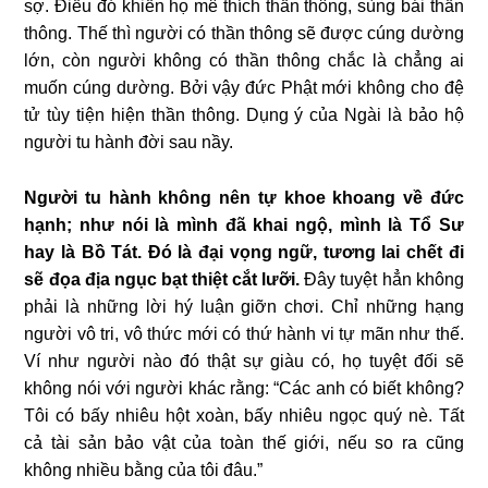
sợ. Điều đó khiến họ mê thích thần thông, sùng bái thần
thông. Thế thì người có thần thông sẽ được cúng dường
lớn, còn người không có thần thông chắc là chẳng ai
muốn cúng dường. Bởi vậy đức Phật mới không cho đệ
tử tùy tiện hiện thần thông. Dụng ý của Ngài là bảo hộ
người tu hành đời sau nầy.
Người tu hành không nên tự khoe khoang về đức
hạnh; như nói là mình đã khai ngộ, mình là Tổ Sư
hay là Bồ Tát. Đó là đại vọng ngữ, tương lai chết đi
sẽ đọa địa ngục bạt thiệt cắt lưỡi.
Đây tuyệt hẳn không
phải là những lời hý luận giỡn chơi. Chỉ những hạng
người vô tri, vô thức mới có thứ hành vi tự mãn như thế.
Ví như người nào đó thật sự giàu có, họ tuyệt đối sẽ
không nói với người khác rằng: “Các anh có biết không?
Tôi có bấy nhiêu hột xoàn, bấy nhiêu ngọc quý nè. Tất
cả tài sản bảo vật của toàn thế giới, nếu so ra cũng
không nhiều bằng của tôi đâu.”