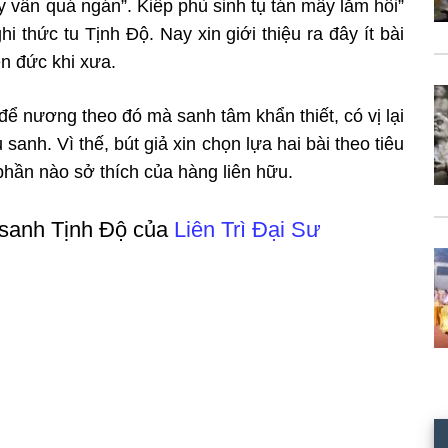
y vần quá ngán”. Kiếp phù sinh tụ tán mấy lăm hồi”
nghi thức tu Tịnh Độ.
Nay xin giới thiệu ra đây ít bài
n đức khi xưa.
ài để nương theo đó mà sanh tâm khẩn
thiết, có vị lại
 sanh. Vì thế, bút
giả xin chọn lựa hai bài theo tiêu
phần nào sở thích của hàng liên hữu.
 sanh Tịnh Độ của
Liên Trì Đại Sư