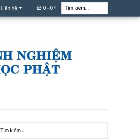
Tìm
kiếm...
0 -
0
₫
 Liên hệ
ìm
idebar
ếm...
hính