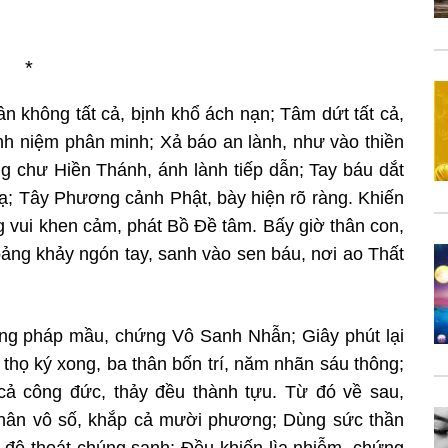
*
hân không tất cả, bịnh khổ ách nạn; Tâm
dứt tất cả,
ánh niệm phân minh; Xả
báo an lành, như vào thiền
ùng chư
Hiền Thánh, ánh lành tiếp dẫn; Tay báu dắt
lạ; Tây Phương cảnh Phật, bày hiện rõ ràng. Khiến
g vui khen cảm, phát Bồ Đề tâm. Bấy giờ
thân con,
oảng khảy ngón tay, sanh
vào sen báu, nơi ao Thất
ếng pháp mầu, chứng Vô Sanh Nhẫn; Giây phút lại
thọ ký xong, ba thân bốn trí, năm nhãn sáu
thông;
cả công đức, thảy đều thành
tựu. Từ đó về sau,
thân vô số, khắp
cả mười phương; Dùng sức thần
,
độ thoát chúng sanh; Đều khiến lìa nhiễm, chứng