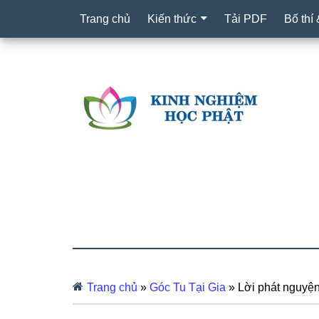
Trang chủ
Kiến thức
Tải PDF
Bố thí
Trang chủ
»
Góc Tu Tại Gia
»
Lời phát nguyện