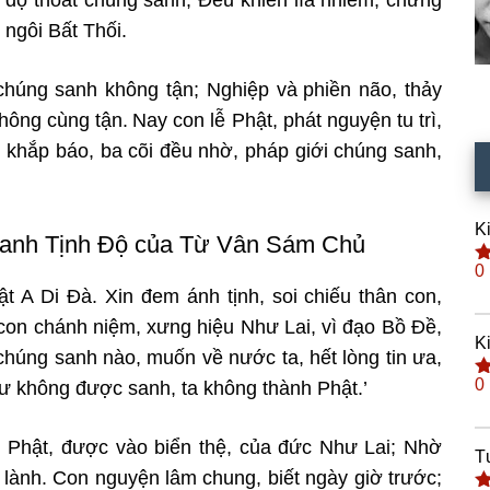
ngôi Bất Thối.
 chúng sanh không tận; Nghiệp và
phiền não, thảy
hông cùng tận.
Nay con lễ Phật, phát nguyện tu trì,
 khắp báo, ba cõi đều nhờ, pháp giới chúng sanh,
K
sanh Tịnh Độ của Từ Vân Sám Chủ
0
Đ
t A Di Đà. Xin đem ánh tịnh, soi
chiếu thân con,
h
s
 con chánh niệm,
xưng hiệu Như Lai, vì đạo Bồ Đề,
K
chúng sanh nào, muốn về nước ta, hết lòng tin ưa,
0
 không được sanh, ta không thành Phật.’
Đ
h
s
Phật, được vào biển thệ, của đức Như Lai; N
hờ
T
ăn lành. Con nguyện lâm chung,
biết ngày giờ trước;