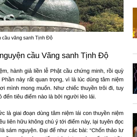
n cầu vãng sanh Tịnh Độ
t nguyện cầu Vãng sanh Tịnh Độ
iệm, hành giả liền lễ Phật cầu
chứng minh, rồi quỳ
. Phần này rất
quan trọng, vì là lúc dùng tâm niệm
ơi mình mong muốn. Như chiếc thuyền trôi đi, tuy
 đến tiêu điểm nào là bởi người lèo lái.
ức là giai đoạn dùng tâm niệm lái con thuyền niệm
u liên hữu không chú ý tới điểm
này, lại tuyên đọc
 là sám nguyện.
Đại để như các bài: “Chốn thảo lư