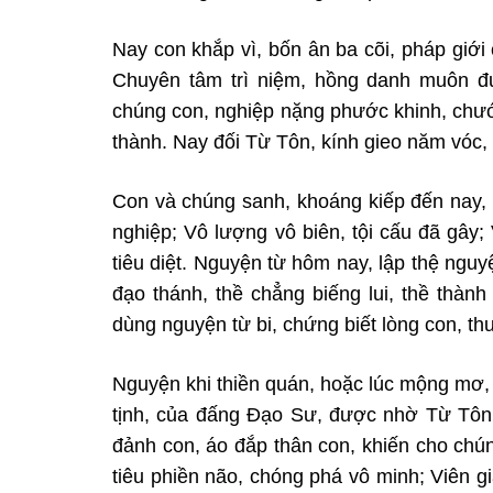
Nay con khắp vì, bốn ân ba cõi, pháp giớ
Chuyên tâm trì niệm, hồng danh muôn đ
chúng con, nghiệp nặng phước khinh, ch
thành. Nay đối Từ Tôn, kính
gieo năm vóc, 
Con và chúng sanh,
khoáng kiếp đến nay,
nghiệp; Vô lượng vô biên, tội cấu đã gây
tiêu diệt. Nguyện từ hôm nay, lập thệ nguy
đạo thánh, thề chẳng biếng lui, thề thàn
dùng nguyện từ bi, chứng
biết lòng con, th
Nguyện khi thiền quán,
hoặc lúc mộng mơ, 
tịnh,
của đấng Đạo Sư, được nhờ Từ Tôn, 
đảnh con, áo đắp thân con, khiến cho chú
tiêu phiền não, chóng phá vô minh; Viên g