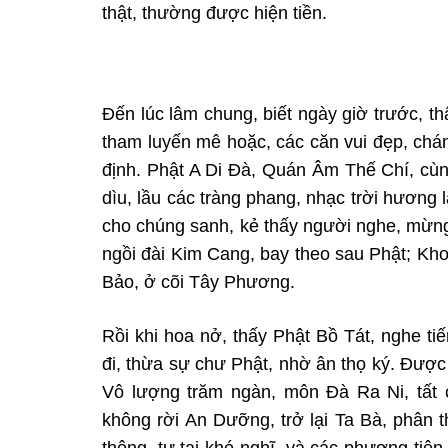
thật, thường được hiện tiền.
Đến
lúc lâm chung, biết ngày giờ trước, t
tham luyến mê hoặc, các căn vui đẹp, ch
định. Phật A Di Đà, Quán Âm Thế Chí, c
dìu, lầu các tràng phang, nhạc
trời hương 
cho chúng
sanh, kẻ thấy người nghe, mừn
ngồi đài Kim Cang, bay theo sau Phật; Kh
Bảo, ở cõi Tây Phương.
Rồi khi hoa nở, thấy Phật
Bồ Tát, nghe ti
đi, thừa sự
chư Phật, nhờ ân thọ ký. Được 
Vô lượng trăm ngàn, môn Đà Ra Ni, tất 
không rời An Dưỡng, trở lại Ta Bà, phân 
thông, tự tại khó nghĩ, và các phương tiện