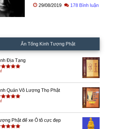
29/08/2019
178 Bình luận
Ấn Tống Kinh Tượng Phật
inh Địa Tạng
₫
ược xếp
ạng
5.00
5
ao
inh Quán Vô Lượng Thọ Phật
₫
ược xếp
ạng
5.00
5
ao
ượng Phật để xe Ô tô cực đẹp