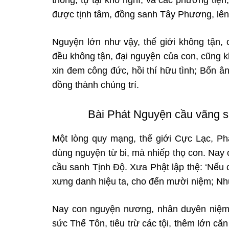
được tịnh tâm, đồng sanh
Tây Phương, lên 
Nguyện lớn như vậy, thế giới không tận,
đều không tận, đại nguyện của con, cũng k
xin đem công đức, hồi thí hữu tình; Bốn
ân
đồng thành chủng trí.
Bài Phát Nguyện cầu vãng 
Một lòng quy mạng, thế giới Cực Lạc, Phậ
dùng nguyện từ bi, mà nhiếp thọ con. Nay
cầu sanh Tịnh Độ. Xưa Phật lập thệ: ‘Nếu
xưng danh hiệu ta, cho
đến mười niệm; Như
Nay con
nguyện nương, nhân duyên niệm 
sức Thế Tôn, tiêu trừ các tội, thêm lớn c