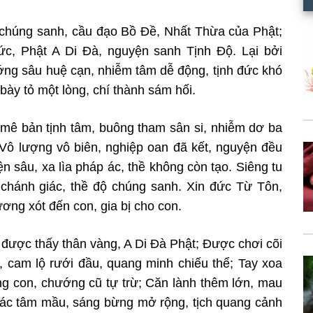
i chúng sanh, cầu đạo Bồ Đề, Nhất
Thừa của Phật;
ức, Phật A Di Đà,
nguyện sanh Tịnh Độ. Lại bởi
ướng
sâu huệ cạn, nhiễm tâm dễ động, tịnh đức khó
bày tỏ một lòng, chí thành sám hối.
 mê bản tịnh tâm, buông tham sân si, nhiễm dơ ba
; Vô lượng vô biên, nghiệp oan đã
kết, nguyện đều
ện sâu, xa lìa
pháp ác, thề không còn tạo. Siêng tu
h
chánh giác, thề độ chúng sanh. Xin đức Từ Tôn,
ương xót đến con, gia bị cho con.
được thấy thân vàng, A Di Đà Phật; Được chơi cõi
cam lộ rưới đầu, quang minh chiếu thể; T
ay xoa
ng con, chướng cũ tự trừ; C
ăn lành thêm lớn, mau
iác tâm
mầu, sáng bừng mở rộng, tịch quang cảnh