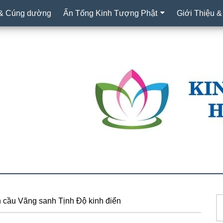
 & Cúng dường
Ấn Tống Kinh Tượng Phật
Giới Thiệu &
T
 cầu Vãng sanh Tịnh Độ kinh điển
S
ki
c