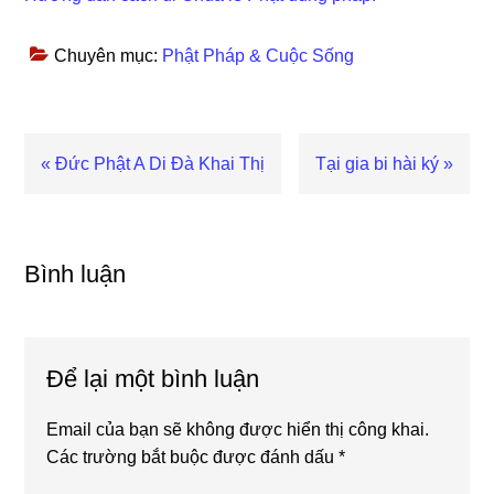
Chuyên mục:
Phật Pháp & Cuộc Sống
Bài
« Đức Phật A Di Đà Khai Thị
Bài
Tại gia bi hài ký »
viết
viết
trước
sau
Reader
Interactions
Bình luận
Để lại một bình luận
Email của bạn sẽ không được hiển thị công khai.
Các trường bắt buộc được đánh dấu
*