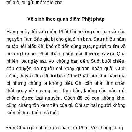
thì alô, tôi gửi thêm file cho.
Vô sinh theo quan điểm Phật pháp
Hằng ngày, tôi vẫn niệm Phật hồi hướng cho bạn và cầu
nguyện Tam Bảo gia bị cho gia đình bạn. Sau nhiều năm
tu tập, tôi biết: Khi khổ đã đến cùng cực, người ta tìm về
nương tựa nơi Phật pháp, phép màu thường xảy ra. Quả
nhiên, ba ngày sau vợ chồng bạn đến. Suốt buổi chiều,
câu chuyện ba người chỉ xoay quanh nhân quả. Cuối
cùng, thấy xuôi xuôi, tôi bảo: Chư Phật luôn âm thầm gia
bị nhưng chúng ta không biết. Chỉ cần phát tâm chân
thật quay về nương tựa Tam bảo, không cầu nào mà
chẳng được toại nguyện. Cách để có con không khó,
cũng chẳng tốn kém tiền của gì. Chỉ sợ hai người không
kiên trì thực hiện mà thôi:
Đến Chùa gần nhà, trước bàn thờ Phật: Vợ chồng cùng