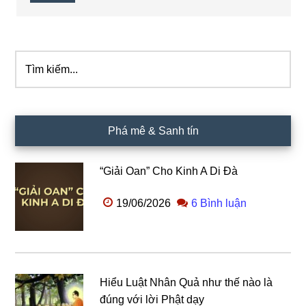
Tìm
Sidebar
kiếm...
chính
Phá mê & Sanh tín
“Giải Oan” Cho Kinh A Di Đà
19/06/2026
6 Bình luận
Hiểu Luật Nhân Quả như thế nào là
đúng với lời Phật dạy