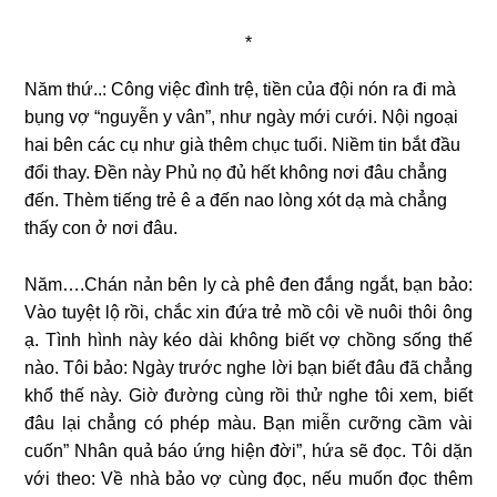
*
Năm thứ..: Công việc đình trệ, tiền của đội nón ra đi mà
bụng vợ “nguyễn y vân”, như ngày mới cưới. Nội ngoại
hai bên các cụ như già thêm chục tuổi. Niềm tin bắt đầu
đổi thay. Đền này Phủ nọ đủ hết không nơi đâu chẳng
đến. Thèm tiếng trẻ ê a đến nao lòng xót dạ mà chẳng
thấy con ở nơi đâu.
Năm….Chán nản bên ly cà phê đen đắng ngắt, bạn bảo:
Vào tuyệt lộ rồi, chắc xin đứa trẻ mồ côi về nuôi thôi ông
ạ. Tình hình này kéo dài không biết vợ chồng sống thế
nào. Tôi bảo: Ngày trước nghe lời bạn biết đâu đã chẳng
khổ thế này. Giờ đường cùng rồi thử nghe tôi xem, biết
đâu lại chẳng có phép màu. Bạn miễn cưỡng cầm vài
cuốn” Nhân quả báo ứng hiện đời”, hứa sẽ đọc. Tôi dặn
với theo: Về nhà bảo vợ cùng đọc, nếu muốn đọc thêm