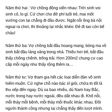
Năm thứ hai : Vợ chồng động viên nhau: Trời sinh voi
sinh cỏ, lo gì. Cứ chơi cho đỡ phí tuổi trẻ, mai mốt
vướng con lại chẳng đi đâu được. Ngặt nỗi ông bà nội
ngoại ra chơi, thi thoảng lại nhắc khéo: Đẻ đi tao còn bế
cháu!
Năm thứ ba: Vợ chồng bắt đầu hoang mang, bóng ma vô
sinh bắt đầu lảng vảng trong nhà. Thiếu hơi trẻ, bắt đầu
thấy chông chênh, trống trải. Hơn 200m2 chung cư cao
cấp mỗi ngày như thấy rộng thêm ra…
Năm thứ tư: Vợ tham gia hết các loại diễn đàn vô sinh
hiếm muộn. Cứ nghe chỗ nào bác sĩ giỏi, chữa trị tốt là
thu xếp đến ngay. Dù xa bao nhiêu, dù Nam hay Bắc,
nước trong hay nước ngoài, đều dắt nhau đi. Khổ nỗi,
mỗi thày mỗi bệnh, mỗi thày mỗi thuốc khác nhau. Đôi
người thành công nhưng lại chẳng thấy đến lượt mình.