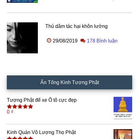
Thủ dâm tác hại khôn lường
29/08/2019
178 Bình luận
Ấn Tống Kinh Tượng Phật
Tượng Phật để xe Ô tô cực đẹp
0
₫
Được xếp
hạng
5.00
5
sao
Kinh Quán Vô Lượng Thọ Phật