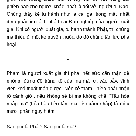
phiền não cho người khác, nhất là đối với người tu Ðạo.
Chúng thấy kẻ tu hành như là cái gai trong mắt, nhất
định phải tìm cách phá hoại Ðạo nghiệp của người xuất
gia. Khi có người xuất gia, tu hành thành Phật, thì chúng
ma thiếu đi một kẻ quyến thuộc, do đó chúng tận lực phá
hoại.
*
Phàm là người xuất gia thì phải hết sức cẩn thận đề
phòng, đừng để trúng kế của ma mà rớt vào bẫy, vĩnh
viễn khó thoát thân được. Nên kẻ tham Thiền phải nhận
rõ cảnh giới, nếu không sẽ bị ma khống chế. “Tẩu hỏa
nhập ma” (hỏa hầu tiêu tán, ma liền xâm nhập) là điều
mười phần nguy hiểm!
Sao gọi là Phật? Sao gọi là ma?