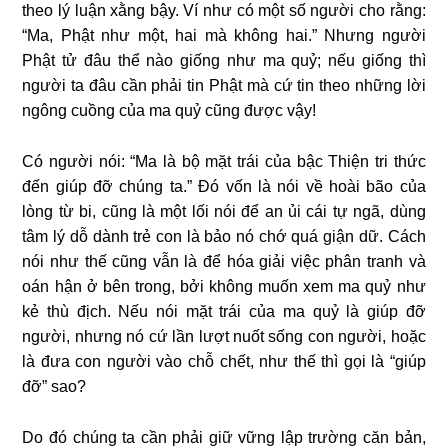
theo lý luận xằng bậy. Ví như có một số người cho rằng:
“Ma, Phật như một, hai mà không hai.” Nhưng người
Phật tử đâu thể nào giống như ma quỷ; nếu giống thì
người ta đâu cần phải tin Phật mà cứ tin theo những lời
ngông cuồng của ma quỷ cũng được vậy!
Có người nói: “Ma là bộ mặt trái của bậc Thiện tri thức
đến giúp đỡ chúng ta.” Đó vốn là nói về hoài bão của
lòng từ bi, cũng là một lối nói để an ủi cái tự ngã, dùng
tâm lý dỗ dành trẻ con là bảo nó chớ quá giận dữ. Cách
nói như thế cũng vẫn là để hóa giải việc phân tranh và
oán hận ở bên trong, bởi không muốn xem ma quỷ như
kẻ thù địch. Nếu nói mặt trái của ma quỷ là giúp đỡ
người, nhưng nó cứ lần lượt nuốt sống con người, hoặc
là đưa con người vào chỗ chết, như thế thì gọi là “giúp
đỡ” sao?
Do đó chúng ta cần phải giữ vững lập trường căn bản,