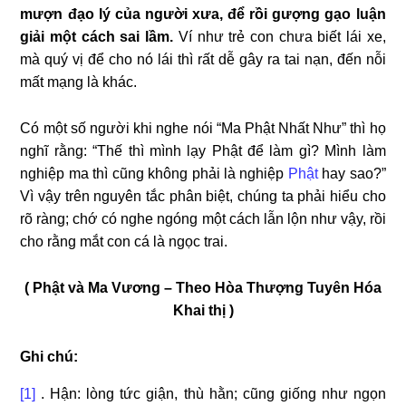
mượn đạo lý của người xưa, để rồi gượng gạo luận
giải một cách sai lầm.
Ví như trẻ con chưa biết lái xe,
mà quý vị để cho nó lái thì rất dễ gây ra tai nạn, đến nỗi
mất mạng là khác.
Có một số người khi nghe nói “Ma Phật Nhất Như” thì họ
nghĩ rằng: “Thế thì mình lạy Phật để làm gì? Mình làm
nghiệp ma thì cũng không phải là nghiệp
Phật
hay sao?”
Vì vậy trên nguyên tắc phân biệt, chúng ta phải hiểu cho
rõ ràng; chớ có nghe ngóng một cách lẫn lộn như vậy, rồi
cho rằng mắt con cá là ngọc trai.
( Phật và Ma Vương – Theo Hòa Thượng Tuyên Hóa
Khai thị )
Ghi chú:
[1]
. Hận: lòng tức giận, thù hằn; cũng giống như ngọn