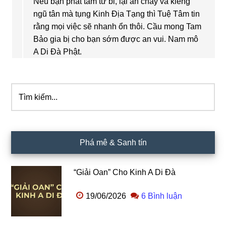
Nếu bạn phát tâm từ bi, lại ăn chay và kiêng
ngũ tân mà tụng Kinh Địa Tạng thì Tuệ Tâm tin
rằng mọi việc sẽ nhanh ổn thôi. Cầu mong Tam
Bảo gia bị cho bạn sớm được an vui. Nam mô
A Di Đà Phật.
Tìm
Sidebar
kiếm...
chính
Phá mê & Sanh tín
“Giải Oan” Cho Kinh A Di Đà
19/06/2026
6 Bình luận