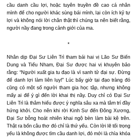
cầu danh cầu lợi, hoặc tuyên truyền đề cao cá nhân
mình để cho người khác sùng bái mình, lại còn ích kỷ tự
lợi và không nói lời chân thật thì chúng ta nên biết rằng,
người nầy đang trong cảnh giới của ma.
*
Nhân dịp Đại Sư Liên Trì tham bái hai vị Lão Sư Biến
Dung và Tiếu Nham, Đại Sư được hai vị khuyên bảo
rằng: “Người xuất gia tu đạo là vì sanh tử đại sự. Đừng
để danh lợi làm liên lụy!” Lúc bấy giờ tại đạo tràng đó
cũng có một số người tham gia học tập, nhưng không
mấy ai để ý gì đến lời khai thị nầy. Duy chỉ có Đại Sư
Liên Trì là thâm hiểu được ý nghĩa sâu xa mà tâm trí đầy
hứng khởi. Cho nên khi rời Kinh Sư đến Đông Xương,
Đại Sư bỗng hoát nhiên khai ngộ bèn làm bài kệ trên.
Thật ra bốn câu thơ đó chỉ là thứ yếu. Còn lời lẽ tối trọng
yếu là không được tìm cầu danh lợi, đó mới là chìa khóa