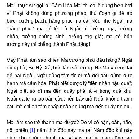
Ma”; thực sự gọi là “Cảm Hóa Ma” thì có lẽ đúng hơn bởi
vì Phật không dùng phương pháp, thủ đoạn gì để áp
bức, cưỡng bách, hàng phục ma cả. Nếu như Ngài mà
“hàng phục” ma thì tức là Ngài có tướng ngã, tướng
nhân, tướng chúng sinh, tướng thọ giả; mà có bốn
tướng này thì chẳng thành Phật đặng!
Vậy Phật làm sao khiến Ma vương phải đầu hàng? Ngài
dùng Từ, Bi, Hỷ, Xả, bốn tâm vô lượng. Hễ Ma vương lại
để hại Ngài, Ngài dùng tâm từ bi mà đối đãi, dùng đức
hạnh mà cảm hóa. Phật biết được lý “tiền nhân hậu quả”;
Ngài biết sở dĩ ma đến quấy phá là vì trong quá khứ
Ngài đã từng tạo oán cừu, nên bây giờ Ngài không tranh
cãi, mà chỉ an tâm chấp nhận chúng ma đến quấy nhiễu.
Ma làm sao trở thành ma được? Do vì có hận, oán, não,
nộ, phiền
[1]
năm thứ độc này mà ra! Năm độc khí này
giúp cho chúng thành ma, vì vậy ma lúc nào cũng tạo