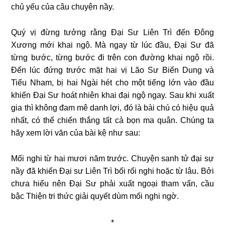
chủ yếu của câu chuyện nầy.
Quý vị đừng tưởng rằng Đại Sư Liên Trì đến Đông
Xương mới khai ngộ. Mà ngay từ lúc đầu, Đại Sư đã
từng bước, từng bước đi trên con đường khai ngộ rồi.
Đến lúc đứng trước mặt hai vị Lão Sư Biến Dung và
Tiếu Nham, bị hai Ngài hét cho một tiếng lớn vào đầu
khiến Đại Sư hoát nhiên khai đại ngộ ngay. Sau khi xuất
gia thì không đam mê danh lợi, đó là bài chú có hiệu quả
nhất, có thể chiến thắng tất cả bọn ma quân. Chúng ta
hãy xem lời văn của bài kệ như sau:
Mối nghi từ hai mươi năm trước. Chuyện sanh tử đại sự
nầy đã khiến Đại sư Liên Trì bối rối nghi hoặc từ lâu. Bởi
chưa hiểu nên Đại Sư phải xuất ngoại tham vấn, cầu
bậc Thiện tri thức giải quyết dùm mối nghi ngờ.
*