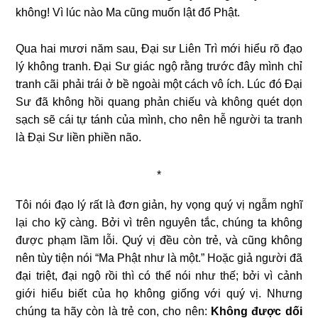
không! Vì lúc nào Ma cũng muốn lật đổ Phật.
Qua hai mươi năm sau, Đại sư Liên Trì mới hiểu rõ đạo
lý không tranh. Đại Sư giác ngộ rằng trước đây mình chỉ
tranh cãi phải trái ở bề ngoài một cách vô ích. Lúc đó Đại
Sư đã không hồi quang phản chiếu và không quét dọn
sạch sẽ cái tự tánh của mình, cho nên hễ người ta tranh
là Đại Sư liền phiền não.
*
Tôi nói đạo lý rất là đơn giản, hy vọng quý vị ngẫm nghĩ
lại cho kỹ càng. Bởi vì trên nguyên tắc, chúng ta không
được phạm lầm lỗi. Quý vị đều còn trẻ, và cũng không
nên tùy tiện nói “Ma Phật như là một.” Hoặc giả người đã
đại triệt, đại ngộ rồi thì có thể nói như thế; bởi vì cảnh
giới hiểu biết của họ không giống với quý vị. Nhưng
chúng ta hãy còn là trẻ con, cho nên:
Không được dối