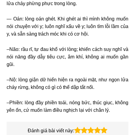
lửa cháy phừng phực trong lòng.
— Oán: lòng oán ghét. Khi ghét ai thì mình không muốn
nói chuyện với y; luôn nghĩ xấu về y; luôn tìm lỗi lầm của
y, và sẵn sàng trách móc khi có cơ hội.
–Não: rầu rĩ, tự đau khổ với lòng; khiến cách suy nghĩ và
nói năng đầy dẫy tiêu cực, âm khí, không ai muốn gần
gũi.
–Nộ: lòng giận dữ hiển hiện ra ngoài mặt, như ngọn lửa
cháy rừng, không có gì có thể dập tắt nổi.
–Phiền: lòng đầy phiền toái, nóng bức, thúc giục, không
yên ổn, cứ muốn làm điều nghịch lại với chân lý.
Đánh giá bài viết này: