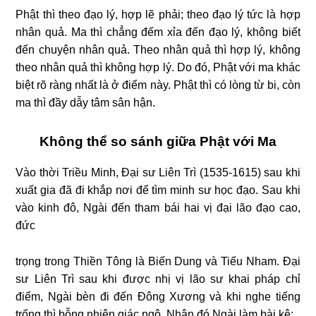
Phật thì theo đạo lý, hợp lẽ phải; theo đạo lý tức là hợp
nhân quả. Ma thì chẳng đếm xỉa đến đạo lý, không biết
đến chuyện nhân quả. Theo nhân quả thì hợp lý, không
theo nhân quả thì không hợp lý. Do đó, Phật với ma khác
biệt rõ ràng nhất là ở điểm này. Phật thì có lòng từ bi, còn
ma thì đầy dẫy tâm sân hận.
Không thể so sánh giữa Phật với Ma
Vào thời Triều Minh, Đại sư Liên Trì (1535-1615) sau khi
xuất gia đã đi khắp nơi để tìm minh sư học đạo. Sau khi
vào kinh đô, Ngài đến tham bái hai vị đại lão đạo cao,
đức
trọng trong Thiền Tông là Biến Dung và Tiếu Nham. Đại
sư Liên Trì sau khi được nhị vị lão sư khai pháp chỉ
điểm, Ngài bèn đi đến Đông Xương và khi nghe tiếng
trống thì bỗng nhiên giác ngộ. Nhân đó Ngài làm bài kệ: