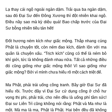
Lạ thay cái ngộ ngoài ngàn dặm. Trải qua ba ngàn dặm,
sau đó Đại Sư đến Đông Xương thì đột nhiên khai ngộ.
Điều nầy sao mà kỳ diệu quá! Bao chấp trước của Đại
Sư bỗng nhiên tiêu tán hết!
Đốt hương ném kích như giấc mộng. Thắp nhang cúng
Phật là chuyện tốt, còn ném đao kích, đánh lộn với ma
quân là chuyện xấu. “Trịch kích” cũng có thể là ném bỏ
khí giới, tức là không đánh nhau nữa. Tất cả những điều
đó cũng giống như giấc mộng thôi! Vì sao giống như
giấc mộng? Bởi vì mình chưa hiểu rõ một cách triệt để.
Ma Phật, phải trái uổng công tranh. Bây giờ Đại Sư đã
hiểu rồi. Trước đây vì Đại Sư cứ dụng công ở chỗ hư
vọng thị phi, phải trái, cho nên đều là uổng phí tâm sức!
Đại sư Liên Trì cũng không nói rằng: Phật và Ma như là
một. Mà ma là ma, Phật là Phật. Hai bên đều đã không