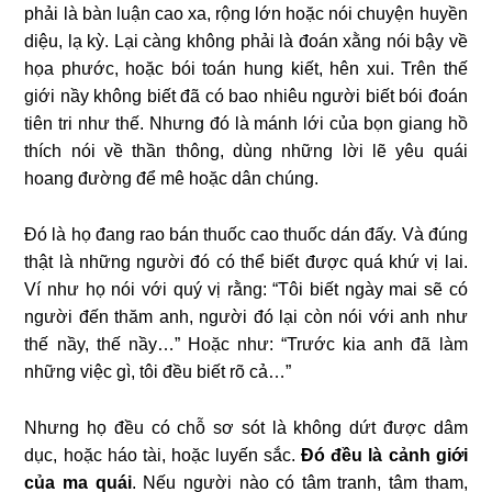
phải là bàn luận cao xa, rộng lớn hoặc nói chuyện huyền
diệu, lạ kỳ. Lại càng không phải là đoán xằng nói bậy về
họa phước, hoặc bói toán hung kiết, hên xui. Trên thế
giới nầy không biết đã có bao nhiêu người biết bói đoán
tiên tri như thế. Nhưng đó là mánh lới của bọn giang hồ
thích nói về thần thông, dùng những lời lẽ yêu quái
hoang đường để mê hoặc dân chúng.
Đó là họ đang rao bán thuốc cao thuốc dán đấy. Và đúng
thật là những người đó có thể biết được quá khứ vị lai.
Ví như họ nói với quý vị rằng: “Tôi biết ngày mai sẽ có
người đến thăm anh, người đó lại còn nói với anh như
thế nầy, thế nầy…” Hoặc như: “Trước kia anh đã làm
những việc gì, tôi đều biết rõ cả…”
Nhưng họ đều có chỗ sơ sót là không dứt được dâm
dục, hoặc háo tài, hoặc luyến sắc.
Đó đều là cảnh giới
của ma quái
. Nếu người nào có tâm tranh, tâm tham,