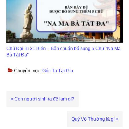
Chú Đại Bi 21 Biến – Bản chuẩn bổ sung 5 Chữ “Na Ma
Bà Tát Đa”
Chuyên mục:
Góc Tu Tại Gia
Bài
« Con người sinh ra để làm gì?
viết
trước
Bài
Quỷ Vô Thường là gì »
viết