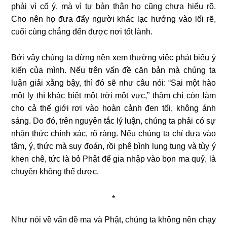
phải vì cố ý, mà vì tự bản thân họ cũng chưa hiểu rõ.
Cho nên họ đưa đẩy người khác lạc hướng vào lối rẽ,
cuối cùng chẳng đến được nơi tốt lành.
Bởi vậy chúng ta đừng nên xem thường việc phát biểu ý
kiến của mình. Nếu trên vấn đề căn bản mà chúng ta
luận giải xằng bậy, thì đó sẽ như câu nói: “Sai một hào
một ly thì khác biệt một trời một vực,” thậm chí còn làm
cho cả thế giới rơi vào hoàn cảnh đen tối, không ánh
sáng. Do đó, trên nguyên tắc lý luận, chúng ta phải có sự
nhận thức chính xác, rõ ràng. Nếu chúng ta chỉ dựa vào
tâm, ý, thức mà suy đoán, rồi phê bình lung tung và tùy ý
khen chê, tức là bỏ Phật để gia nhập vào bọn ma quỷ, là
chuyện không thể được.
*
Như nói về vấn đề ma và Phật, chúng ta không nên chạy