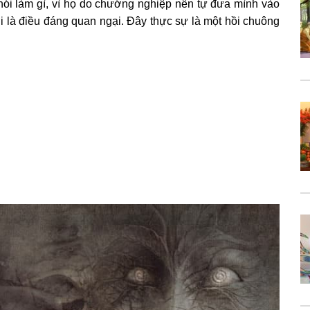
 nói làm gì, vì họ do chướng nghiệp nên tự đưa mình vào
 là điều đáng quan ngại. Đây thực sự là một hồi chuông