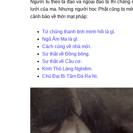
Người tu theo tà đạo và ngoại đạo bị thì chẳng
lưới của ma. Nhưng người học Phật cũng bị mới
cảnh báo về thời mạt pháp:
Tứ chủng thanh tịnh minh hối là gì.
Ngũ Ấm Ma là gì.
Cách cúng về nhà mới.
Sự thật về Đồng bóng.
Sự thật về Cầu cơ.
Kinh Thủ Lăng Nghiêm.
Chú Đại Bi Tâm Đà Ra Ni.