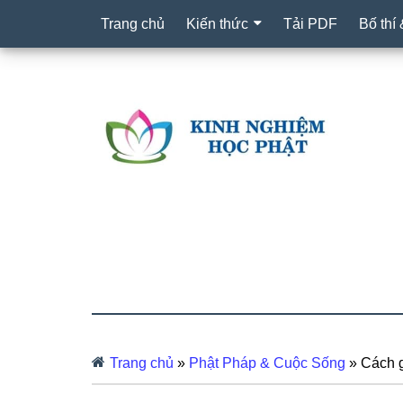
Trang chủ
Kiến thức
Tải PDF
Bố thí
Trang chủ
»
Phật Pháp & Cuộc Sống
»
Cách 