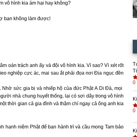
ám vô hình kia ám hại hay không?
 sợ bạn không làm được!
T
âm oán trách anh ấy và đội vô hình kia. Vì sao? Vì xét rốt
T
gieo nghiệp cực ác, mai sau ắt phải đọa nơi Địa ngục đền
0
Đ
 Nhờ sức gia bị và nhiếp hộ của đức Phật A Di Đà, mọi
h
s
ời nhà chung huyết thống, lại có sợi dây trong vô hình
K
một thời gian cả gia đình và thậm chí ngay cả ông anh kia
0
Đ
h
s
nh hạnh niệm Phật để bạn hành trì và cầu mong Tam bảo
K