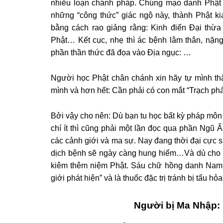
nhiễu loạn chánh pháp. Chúng mạo danh Phật p
những “công thức” giác ngộ này, thành Phật ki
bằng cách rao giảng rằng: Kinh điển Đại thừa
Phật… Kết cục, nhẹ thì ác bệnh lâm thân, nặng
phần thần thức đã đọa vào Địa ngục: …
Người học Phật chân chánh xin hãy tự mình thắ
mình và hơn hết: Cần phải có con mắt “Trạch ph
Bởi vậy cho nên: Dù bạn tu học bất kỳ pháp môn
chí ít thì cũng phải một lần đọc qua phần Ngũ
các cảnh giới và ma sự. Nay đang thời đại cực su
dịch bệnh sẽ ngày càng hung hiểm…Và dù cho 
kiêm thêm niệm Phật. Sáu chữ hồng danh Nam 
giới phát hiện” và là thuốc đặc trị tránh bị tẩu h
Người bị Ma Nhập: 