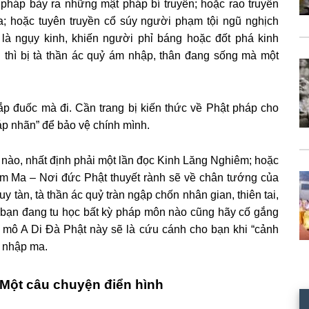
háp bày ra những mật pháp bí truyền; hoặc rao truyền
a; hoặc tuyên truyền cổ súy người phạm tội ngũ nghịch
 là ngụy kinh, khiến người phỉ báng hoặc đốt phá kinh
 thì bị tà thần ác quỷ ám nhập, thân đang sống mà một
p đuốc mà đi. Cần trang bị kiến thức về Phật pháp cho
áp nhãn” để bảo vệ chính mình.
 nào, nhất định phải một lần đọc Kinh Lăng Nghiêm; hoặc
 Ấm Ma – Nơi đức Phật thuyết rành sẽ về chân tướng của
y tàn, tà thần ác quỷ tràn ngập chốn nhân gian, thiên tai,
bạn đang tu học bất kỳ pháp môn nào cũng hãy cố gắng
mô A Di Đà Phật này sẽ là cứu cánh cho bạn khi “cảnh
ỏa nhập ma.
Một câu chuyện điển hình