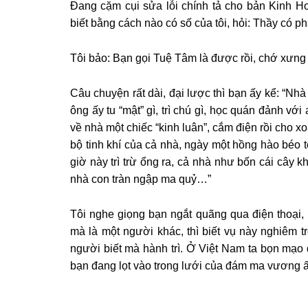
Đang cặm cụi sửa lỗi chính tả cho bản Kinh Ho
biết bằng cách nào có số của tôi, hỏi: Thầy có 
Tôi bảo: Bạn gọi Tuệ Tâm là được rồi, chớ xưn
Câu chuyện rất dài, đại lược thì bạn ấy kể: “Nhà
ông ấy tu “mật” gì, trì chú gì, học quán đảnh vớ
về nhà một chiếc “kinh luân”, cắm điện rồi cho 
bộ tinh khí của cả nhà, ngày một hồng hào béo t
giờ này trì trừ ổng ra, cả nhà như bốn cái cây 
nhà con tràn ngập ma quỷ…”
Tôi nghe giọng bạn ngắt quãng qua điện thoại, 
mà là một người khác, thì biết vụ này nghiêm tr
người biết mà hành trì. Ở Việt Nam ta bọn mạo 
bạn đang lọt vào trong lưới của đám ma vương ấ