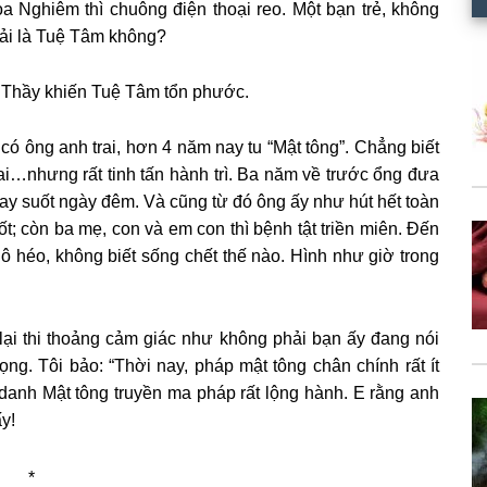
a Nghiêm thì chuông điện thoại reo. Một bạn trẻ, không
phải là Tuệ Tâm không?
g Thầy khiến Tuệ Tâm tổn phước.
 có ông anh trai, hơn 4 năm nay tu “Mật tông”. Chẳng biết
i ai…nhưng rất tinh tấn hành trì. Ba năm về trước ổng đưa
xoay suốt ngày đêm. Và cũng từ đó ông ấy như hút hết toàn
ốt; còn ba mẹ, con và em con thì bệnh tật triền miên. Đến
khô héo, không biết sống chết thế nào. Hình như giờ trong
lại thi thoảng cảm giác như không phải bạn ấy đang nói
ọng. Tôi bảo: “Thời nay, pháp mật tông chân chính rất ít
danh Mật tông truyền ma pháp rất lộng hành. E rằng anh
y!
*