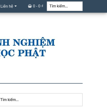
Tìm
kiếm...
0 -
0
₫
 Liên hệ
ìm
idebar
ếm...
hính