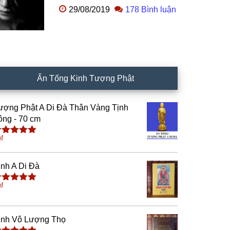
29/08/2019
178 Bình luận
Ấn Tống Kinh Tượng Phật
ượng Phật A Di Đà Thân Vàng Tịnh
ông - 70 cm
₫
ược xếp
ạng
4.91
5
ao
inh A Di Đà
₫
ược xếp
ạng
5.00
5
ao
inh Vô Lượng Thọ