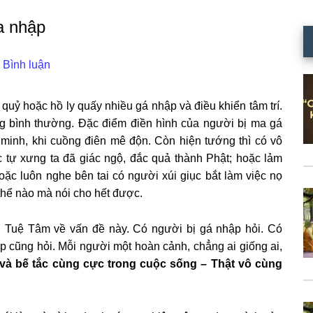
a nhập
 Bình luận
 quỷ hoặc hồ ly quấy nhiều gá nhập và điều khiển tâm trí.
g bình thường. Đặc điểm điền hình của người bị ma gá
g minh, khi cuồng điên mê độn. Còn hiện tướng thì có vô
ặc tự xưng ta đã giác ngộ, đắc quả thành Phật; hoặc lảm
ặc luôn nghe bên tai có người xúi giục bắt làm việc nọ
 thể nào mà nói cho hết được.
i Tuệ Tâm về vấn đề này. Có người bị gá nhập hỏi. Có
 cũng hỏi. Mỗi người một hoàn cảnh, chẳng ai giống ai,
 và bế tắc cùng cực trong cuộc sống – Thật vô cùng