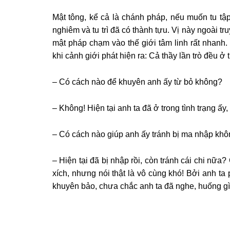
Mật tông, kể cả là chánh pháp, nếu muốn tu tậ
nghiêm và tu trì đã có thành tựu. Vị này ngoài tr
mật pháp chạm vào thế giới tâm linh rất nhanh.
khi cảnh giới phát hiện ra: Cả thầy lần trò đều ở 
– Có cách nào để khuyên anh ấy từ bỏ không?
– Không! Hiện tại anh ta đã ở trong tình trạng ấ
– Có cách nào giúp anh ấy tránh bị ma nhập kh
– Hiện tại đã bị nhập rồi, còn tránh cái chi nữa
xích, nhưng nói thật là vô cùng khó! Bởi anh ta 
khuyên bảo, chưa chắc anh ta đã nghe, huống gì