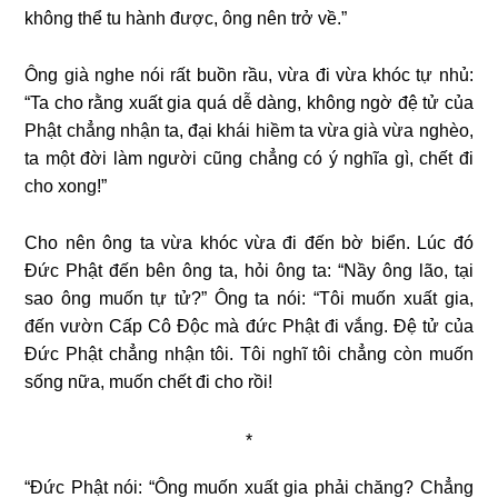
không thể tu hành được, ông nên trở về.”
Ông già nghe nói rất buồn rầu, vừa đi vừa khóc tự nhủ:
“Ta cho rằng xuất gia quá dễ dàng, không ngờ đệ tử của
Phật chẳng nhận ta, đại khái hiềm ta vừa già vừa nghèo,
ta một đời làm người cũng chẳng có ý nghĩa gì, chết đi
cho xong!”
Cho nên ông ta vừa khóc vừa đi đến bờ biển. Lúc đó
Ðức Phật đến bên ông ta, hỏi ông ta: “Nầy ông lão, tại
sao ông muốn tự tử?” Ông ta nói: “Tôi muốn xuất gia,
đến vườn Cấp Cô Ðộc mà đức Phật đi vắng. Đệ tử của
Ðức Phật chẳng nhận tôi. Tôi nghĩ tôi chẳng còn muốn
sống nữa, muốn chết đi cho rồi!
*
“Ðức Phật nói: “Ông muốn xuất gia phải chăng? Chẳng