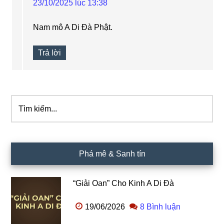
23/10/2025 lúc 13:38
Nam mô A Di Đà Phật.
Trả lời
Tìm
Sidebar
kiếm...
chính
Phá mê & Sanh tín
“Giải Oan” Cho Kinh A Di Đà
19/06/2026
8 Bình luận