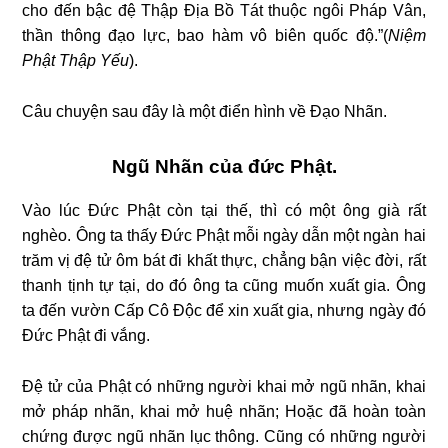
cho đến bậc đệ Thập Địa Bồ Tát thuộc ngôi Pháp Vân,
thần thông đạo lực, bao hàm vô biên quốc độ.”(
Niệm
Phật Thập Yếu
).
Câu chuyện sau đây là một điển hình về Đạo Nhãn.
Ngũ Nhãn của đức Phật.
Vào lúc Ðức Phật còn tại thế, thì có một ông già rất
nghèo. Ông ta thấy Ðức Phật mỗi ngày dẫn một ngàn hai
trăm vị đệ tử ôm bát đi khất thực, chẳng bận việc đời, rất
thanh tịnh tự tại, do đó ông ta cũng muốn xuất gia. Ông
ta đến vườn Cấp Cô Ðộc để xin xuất gia, nhưng ngày đó
Ðức Phật đi vắng.
Ðệ tử của Phật có những người khai mở ngũ nhãn, khai
mở pháp nhãn, khai mở huệ nhãn; Hoặc đã hoàn toàn
chứng được ngũ nhãn lục thông. Cũng có những người