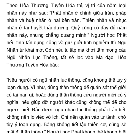
Theo Hòa Thượng Tuyên Hóa thì, vị trí của năm loại
nhãn này như sau: “Phật nhãn ở chính giữa trán, pháp
nhãn và huệ nhãn ở hai bên trán. Thiên nhãn và nhục
nhãn ở tại huyệt thái dương. Quỷ cũng có đầy đủ năm
nhãn này, nhưng chẳng quang minh.” Người học Phật
nếu tinh tấn dụng công và giữ giới tinh nghiêm thì Ngũ
Nhãn tự khai mở. Còn nếu tu tập mà khởi tâm mong cầu
Ngũ Nhãn Lục Thông, tất sẽ lạc vào Ma đạo! Hòa
Thượng Tuyên Hóa bảo:
“Nếu người có ngũ nhãn lục thông, cũng không thể tùy ý
loạn dụng. Ví như, dùng thần thông để quán sát thế giới
có tai nạn gì, hoặc dùng thần thông cứu người mới có ý
nghĩa, nếu giúp đỡ người khác cũng không thể để cho
người biết. Ðắc được ngũ nhãn lục thông phải trân tiết,
không nên lo việc vô ích. Chỉ nên quán vào tự tánh, chớ
tùy ý loạn dụng. Bằng không tiết lậu thiên cơ, cũng sẽ
mất đi thần thông.” Người học Phật không thể không biết