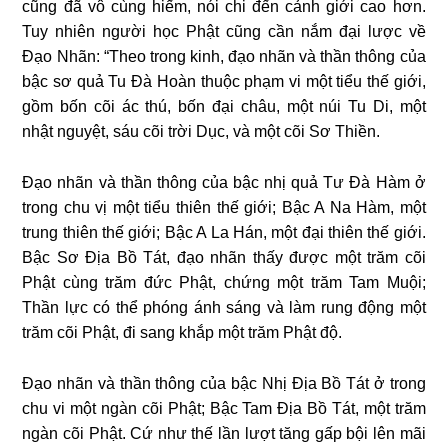
cũng đã vô cùng hiếm, nói chi đến cảnh giới cao hơn.
Tuy nhiên người học Phật cũng cần nắm đại lược về
Đạo Nhãn: “Theo trong kinh, đạo nhãn và thần thông của
bậc sơ quả Tu Đà Hoàn thuộc phạm vi một tiểu thế giới,
gồm bốn cõi ác thú, bốn đại châu, một núi Tu Di, một
nhật nguyệt, sáu cõi trời Dục, và một cõi Sơ Thiền.
Đạo nhãn và thần thông của bậc nhị quả Tư Đà Hàm ở
trong chu vị một tiểu thiên thế giới; Bậc A Na Hàm, một
trung thiên thế giới; Bậc A La Hán, một đại thiên thế giới.
Bậc Sơ Địa Bồ Tát, đạo nhãn thấy được một trăm cõi
Phật cùng trăm đức Phật, chứng một trăm Tam Muội;
Thần lực có thể phóng ánh sáng và làm rung động một
trăm cõi Phật, đi sang khắp một trăm Phật độ.
Đạo nhãn và thần thông của bậc Nhị Địa Bồ Tát ở trong
chu vi một ngàn cõi Phật; Bậc Tam Địa Bồ Tát, một trăm
ngàn cõi Phật. Cứ như thế lần lượt tăng gấp bội lên mãi