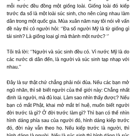
mỗi nước đều đồng một giống loài. Giống loài đó kiếp
trước đa số là một loài súc sinh, cho nên cùng nhau làm
dân trong một quốc gia. Mùa xuân năm nay tôi nói về vấn
đề này thì có người hỏi: ‘’Ða số người Mỹ là từ giống gì
tái sinh? Là giống loại gì mà thành một nước? ‘’
Tôi trả lời: ‘’Người và súc sinh đều có. Vì nước Mỹ là do
các nước di dân đến, là người và súc sinh tạp nhạp với
nhau.’’
Ðây là sự thật chứ chẳng phải nói đùa. Nếu các bạn mở
ngũ nhãn, thì sẽ biết người của thế giới này: Chẳng nhất
định là người, mà đủ loại. Làm sao nhìn thấy được? Nếu
bạn có mắt Phật, khai mở mắt trí huệ, muốn biết người
đời trước là gì? Ở đời trước làm gì? Thì bạn có thể nhìn
hình dáng phía sau của người đó, hình dáng kiếp trước
đó, đời này vẫn theo họ. Nếu kiếp trước là người, thì
hình dáng là người. Nếu là súc sinh thì hình dáng là súc