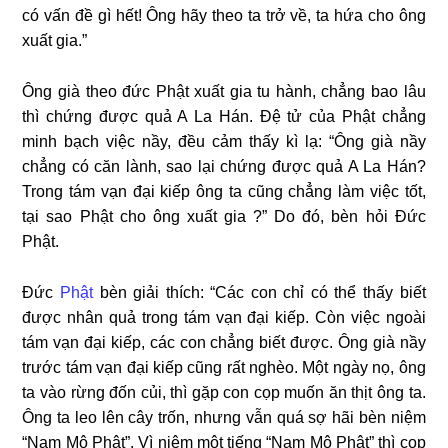
có vấn đề gì hết! Ông hãy theo ta trở về, ta hứa cho ông
xuất gia.”
Ông già theo đức Phật xuất gia tu hành, chẳng bao lâu
thì chứng được quả A La Hán. Ðệ tử của Phật chẳng
minh bạch việc nầy, đều cảm thấy kì lạ: “Ông già nầy
chẳng có căn lành, sao lại chứng được quả A La Hán?
Trong tám vạn đại kiếp ông ta cũng chẳng làm việc tốt,
tại sao Phật cho ông xuất gia ?” Do đó, bèn hỏi Ðức
Phật.
Ðức
Phật
bèn giải thích: “Các con chỉ có thể thấy biết
được nhân quả trong tám vạn đại kiếp. Còn việc ngoài
tám vạn đại kiếp, các con chẳng biết được. Ông già nầy
trước tám vạn đại kiếp cũng rất nghèo. Một ngày nọ, ông
ta vào rừng đốn củi, thì gặp con cọp muốn ăn thịt ông ta.
Ông ta leo lên cây trốn, nhưng vẫn quá sợ hãi bèn niệm
“Nam Mô Phật”. Vì niệm một tiếng “Nam Mô Phật” thì cọp