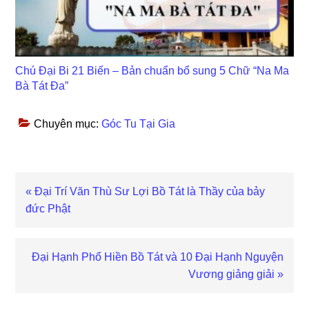
Chú Đại Bi 21 Biến – Bản chuẩn bổ sung 5 Chữ “Na Ma
Bà Tát Đa”
Chuyên mục:
Góc Tu Tại Gia
Bài
« Đại Trí Văn Thù Sư Lợi Bồ Tát là Thầy của bảy
viết
đức Phật
trước
Bài
Đại Hạnh Phổ Hiền Bồ Tát và 10 Đại Hạnh Nguyện
viết
Vương giảng giải »
sau