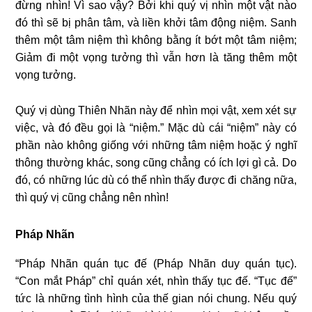
đừng nhìn! Vì sao vậy? Bởi khi quý vị nhìn một vật nào
đó thì sẽ bị phân tâm, và liền khởi tâm động niệm. Sanh
thêm một tâm niệm thì không bằng ít bớt một tâm niệm;
Giảm đi một vọng tưởng thì vẫn hơn là tăng thêm một
vọng tưởng.
Quý vị dùng Thiên Nhãn này để nhìn mọi vật, xem xét sự
việc, và đó đều gọi là “niệm.” Mặc dù cái “niệm” này có
phần nào không giống với những tâm niệm hoặc ý nghĩ
thông thường khác, song cũng chẳng có ích lợi gì cả. Do
đó, có những lúc dù có thể nhìn thấy được đi chăng nữa,
thì quý vị cũng chẳng nên nhìn!
Pháp Nhãn
“Pháp Nhãn quán tục đế (Pháp Nhãn duy quán tục).
“Con mắt Pháp” chỉ quán xét, nhìn thấy tục đế. “Tục đế”
tức là những tình hình của thế gian nói chung. Nếu quý