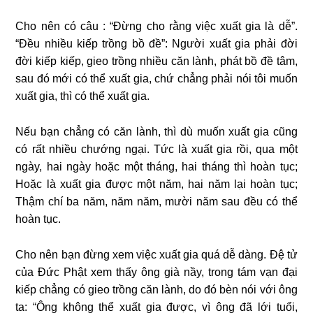
Cho nên có câu : “Ðừng cho rằng việc xuất gia là dễ”.
“Ðều nhiều kiếp trồng bồ đề”: Người xuất gia phải đời
đời kiếp kiếp, gieo trồng nhiều căn lành, phát bồ đề tâm,
sau đó mới có thể xuất gia, chứ chẳng phải nói tôi muốn
xuất gia, thì có thể xuất gia.
Nếu bạn chẳng có căn lành, thì dù muốn xuất gia cũng
có rất nhiều chướng ngại. Tức là xuất gia rồi, qua một
ngày, hai ngày hoặc một tháng, hai tháng thì hoàn tục;
Hoặc là xuất gia được một năm, hai năm lại hoàn tục;
Thậm chí ba năm, năm năm, mười năm sau đều có thể
hoàn tục.
Cho nên bạn đừng xem việc xuất gia quá dễ dàng. Ðệ tử
của Ðức Phật xem thấy ông già nầy, trong tám vạn đại
kiếp chẳng có gieo trồng căn lành, do đó bèn nói với ông
ta: “Ông không thể xuất gia được, vì ông đã lới tuổi,