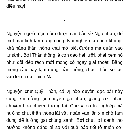
điều này!
*
Nguyện người đọc nắm được căn bản về Ngũ nhãn, để
một mai tinh tấn dụng công: Khi nghiệp tận tình không,
khả năng thần thông khai mở biết đường mà quán vào
tự tánh. Bởi Thần thông là con dao hai lưỡi, phải xem nó
như đôi dép rách mới mong có ngày giải thoát. Bằng
mong cầu hay lạm dụng thần thông, chắc chắn sẽ lạc
vào lưới của Thiên Ma.
Nguyện chư Quỷ Thần, có vị nào duyên đọc bài này
cũng xin dừng lại chuyện gá nhập, giáng cơ, phán
chuyện họa phước tương lai. Chư vị do túc nghiệp mà
hưởng chút thần thông lặt vặt, ngàn vạn lần xin chớ lạm
dụng để lường gạt chúng sanh. Bởi chút lợi danh thọ
hưởng không đáng gì so với quả báo tiết lộ thiên cơ.