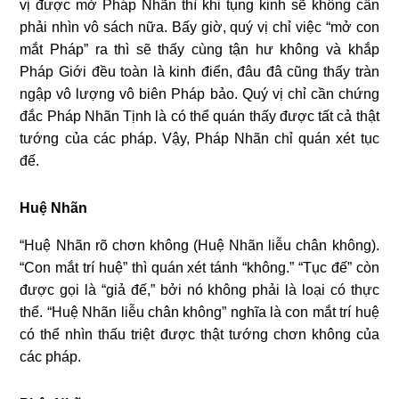
vị được mở Pháp Nhãn thì khi tụng kinh sẽ không cần
phải nhìn vô sách nữa. Bấy giờ, quý vị chỉ việc “mở con
mắt Pháp” ra thì sẽ thấy cùng tận hư không và khắp
Pháp Giới đều toàn là kinh điển, đâu đâ cũng thấy tràn
ngập vô lượng vô biên Pháp bảo. Quý vị chỉ cần chứng
đắc Pháp Nhãn Tịnh là có thể quán thấy được tất cả thật
tướng của các pháp. Vậy, Pháp Nhãn chỉ quán xét tục
đế.
Huệ Nhãn
“Huệ Nhãn rõ chơn không (Huệ Nhãn liễu chân không).
“Con mắt trí huệ” thì quán xét tánh “không.” “Tục đế” còn
được gọi là “giả đế,” bởi nó không phải là loại có thực
thể. “Huệ Nhãn liễu chân không” nghĩa là con mắt trí huệ
có thể nhìn thấu triệt được thật tướng chơn không của
các pháp.