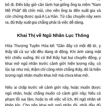
bỏ đi. Đến bây giờ căn lành hạt giống ông ta niệm “Nam
Mô Phật” đã chín mùi, cho nên ông ta đến xuất gia và
còn chứng được quả A La Hán. Từ câu chuyện nầy xem
ra, đủ thấy xuất gia chẳng phải là việc dễ dàng.
Khai Thị về Ngũ Nhãn Lục Thông
Hòa Thượng Tuyên Hóa kể: “Gần đây có một đệ tử, y
thấy tất cả sự vật đều đang di động. Khi ánh sáng mặt
trời chiếu xuống, thì có thể thấy hạt bụi chuyển động, y
khai mở ngũ nhãn trước cảnh giới hiện tượng nầy, có
lúc lại như mù, thậm chí cũng nhìn chẳng thấy, đó là hiện
tượng ngũ nhãn muốn khai mở mà chưa khai mở.
Nếu ai chấp trước về cảnh giới nầy, hoặc muốn được
ngũ nhãn, hoặc chẳng muốn có cảnh giới nầy; Nếu có
phạm lỗi sai lầm, hoặc lo về việc vô ích, thì ngũ nhãn sẽ
khép kín. Cho nên khai mở ngũ nhãn rồi, phải đầy đủ