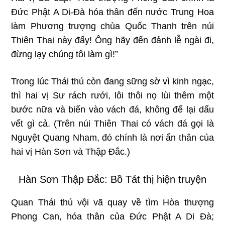
Ðức Phật A Di-Ðà hóa thân đến nước Trung Hoa
làm Phương trượng chùa Quốc Thanh trên núi
Thiên Thai này đấy! Ông hãy đến đảnh lễ ngài đi,
đừng lạy chúng tôi làm gì!”
Trong lúc Thái thú còn đang sững sờ vì kinh ngạc,
thì hai vị Sư rách rưới, lôi thôi nọ lùi thêm một
bước nữa và biến vào vách đá, không để lại dấu
vết gì cả. (Trên núi Thiên Thai có vách đá gọi là
Nguyệt Quang Nham, đó chính là nơi ẩn thân của
hai vị Hàn Sơn và Thập Ðắc.)
Hàn Sơn Thập Đắc: Bồ Tát thị hiện truyện
Quan Thái thú vội vã quay về tìm Hòa thượng
Phong Can, hóa thân của Ðức Phật A Di Ðà;