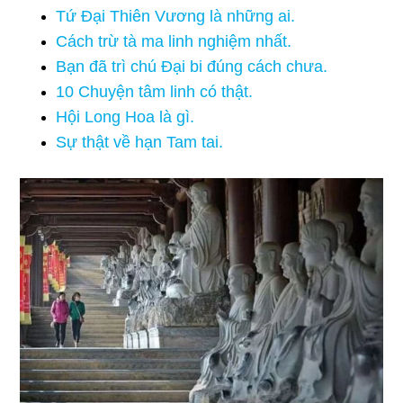
Tứ Đại Thiên Vương là những ai.
Cách trừ tà ma linh nghiệm nhất.
Bạn đã trì chú Đại bi đúng cách chưa.
10 Chuyện tâm linh có thật.
Hội Long Hoa là gì.
Sự thật về hạn Tam tai.