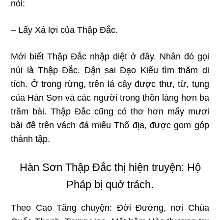
nói:
– Lấy Xá lợi của Thập Ðắc.
Mới biết Thập Ðắc nhập diệt ở đây. Nhân đó gọi
núi là Thập Ðắc. Dận sai Ðạo Kiểu tìm thăm di
tích. Ở trong rừng, trên lá cây được thư, từ, tụng
của Hàn Sơn và các người trong thôn làng hơn ba
trăm bài. Thập Ðắc cũng có thơ hơn mấy mươi
bài đề trên vách đá miếu Thổ địa, được gom góp
thành tập.
Hàn Sơn Thập Đắc thị hiện truyện: Hộ
Pháp bị quở trách.
Theo Cao Tăng chuyện: Đời Đường, nơi Chùa