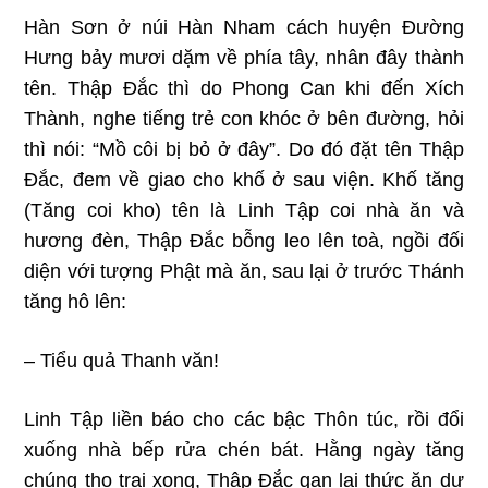
Hàn Sơn ở núi Hàn Nham cách huyện Ðường
Hưng bảy mươi dặm về phía tây, nhân đây thành
tên. Thập Ðắc thì do Phong Can khi đến Xích
Thành, nghe tiếng trẻ con khóc ở bên đường, hỏi
thì nói: “Mồ côi bị bỏ ở đây”. Do đó đặt tên Thập
Ðắc, đem về giao cho khố ở sau viện. Khố tăng
(Tăng coi kho) tên là Linh Tập coi nhà ăn và
hương đèn, Thập Ðắc bỗng leo lên toà, ngồi đối
diện với tượng Phật mà ăn, sau lại ở trước Thánh
tăng hô lên:
– Tiểu quả Thanh văn!
Linh Tập liền báo cho các bậc Thôn túc, rồi đổi
xuống nhà bếp rửa chén bát. Hằng ngày tăng
chúng thọ trai xong, Thập Ðắc gạn lại thức ăn dư