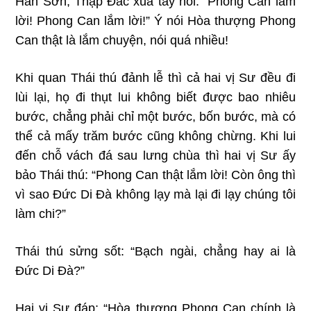
Hàn Sơn, Thập Ðắc xua tay nói: “Phong Can lắm
lời! Phong Can lắm lời!” Ý nói Hòa thượng Phong
Can thật là lắm chuyện, nói quá nhiều!
Khi quan Thái thú đảnh lễ thì cả hai vị Sư đều đi
lùi lại, họ đi thụt lui không biết được bao nhiêu
bước, chẳng phải chỉ một bước, bốn bước, mà có
thể cả mấy trăm bước cũng không chừng. Khi lui
đến chỗ vách đá sau lưng chùa thì hai vị Sư ấy
bảo Thái thú: “Phong Can thật lắm lời! Còn ông thì
vì sao Ðức Di Ðà không lạy mà lại đi lạy chúng tôi
làm chi?”
Thái thú sửng sốt: “Bạch ngài, chẳng hay ai là
Ðức Di Ðà?”
Hai vị Sư đáp: “Hòa thượng Phong Can chính là