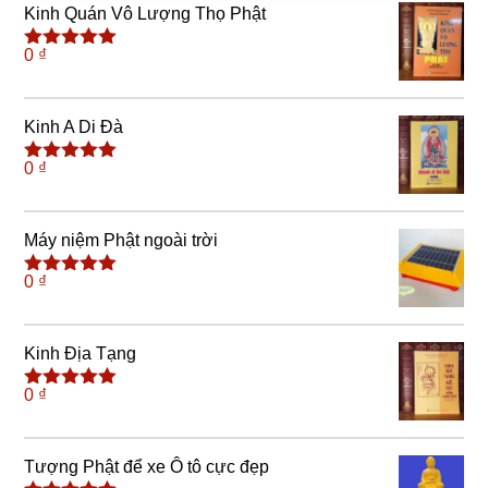
Kinh Quán Vô Lượng Thọ Phật
0
₫
Được xếp
hạng
5.00
5
sao
Kinh A Di Đà
0
₫
Được xếp
hạng
5.00
5
sao
Máy niệm Phật ngoài trời
0
₫
Được xếp
hạng
5.00
5
sao
Kinh Địa Tạng
0
₫
Được xếp
hạng
5.00
5
sao
Tượng Phật để xe Ô tô cực đẹp