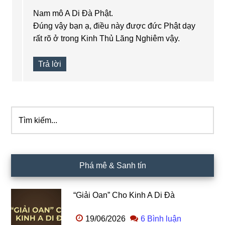
Nam mô A Di Đà Phật.
Đúng vậy bạn ạ, điều này được đức Phật dạy
rất rõ ở trong Kinh Thủ Lăng Nghiêm vậy.
Trả lời
Tìm
Sidebar
kiếm...
chính
Phá mê & Sanh tín
“Giải Oan” Cho Kinh A Di Đà
19/06/2026
6 Bình luận