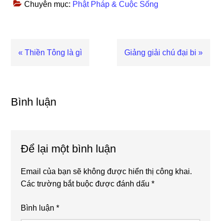
Chuyên mục:
Phật Pháp & Cuộc Sống
Bài
« Thiền Tông là gì
Bài
Giảng giải chú đại bi »
viết
viết
trước
sau
Reader
Interactions
Bình luận
Để lại một bình luận
Email của bạn sẽ không được hiển thị công khai.
Các trường bắt buộc được đánh dấu
*
Bình luận
*