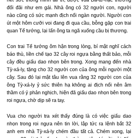
đối đãi như em gái. Nhà ông có 32 người con, người
nào cũng có sức mạnh địch nổi ngàn người. Người con
út một hôm cưỡi voi đang đi qua cầu, bỗng gặp con trai
quan Tể tướng, lại lấn ông ta ngã xuống cầu bị thương.
Con trai Tể tướng ôm hận trong lòng, bí mật nghĩ cách
báo thù, liền chế tạo 32 cây roi ngựa bằng thất bảo, mỗi
cây đều giấu dao nhọn bên trong. Xong mang đến nhà
Tỳ-xá-ly, tặng cho 32 người con của ông mỗi người một
cây. Sau đó lại mật tâu lên vua rằng 32 người con của
ông Tỳ-xá-ly ỷ sức thiên hạ không ai địch nổi nên âm
thầm có ý phản nghịch, hiện đã giấu dao nhọn bên trong
roi ngựa, chờ dịp sẽ ra tay.
Vua cho người tra xét thấy đúng là có việc giấu dao
nhọn trong roi ngựa nên tin lời, lập tức ra lệnh bắt 32
anh em nhà Tỳ-xá-ly chém đầu tất cả. Chém xong, lại