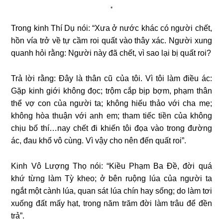
*
Trong kinh Thí Dụ nói: “Xưa ở nước khác có người chết,
hồn vía trở về tự cầm roi quất vào thây xác. Người xung
quanh hỏi rằng: Người này đã chết, vì sao lại bị quất roi?
Trả lời rằng: Đây là thân cũ của tôi. Vì tôi làm điều ác:
Gặp kinh giới không đọc; trộm cắp bịp bợm, phạm thân
thể vợ con của người ta; không hiếu thảo với cha mẹ;
không hòa thuận với anh em; tham tiếc tiền của không
chịu bố thí…nay chết đi khiến tôi đọa vào trong đường
ác, đau khổ vô cùng. Vì vậy cho nên đến quất roi”.
Kinh Vô Lượng Thọ nói: “Kiều Phạm Ba Đề, đời quá
khứ từng làm Tỳ kheo; ở bên ruộng lúa của người ta
ngắt một cành lúa, quan sát lúa chín hay sống; do làm tơi
xuống đất mấy hạt, trong năm trăm đời làm trâu để đền
trả”.