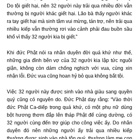
Do tội giết hại, nên 32 người này trải qua nhiều đời vẫn
thường bị người khác giết hại. Lão bà thấy người khác
ra tay giết hại mà sinh tâm vui mừng, tán trợ, nên trải qua
nhiều kiếp vẫn thường rơi vào cảnh phải đau buồn sầu
khổ vì thấy 32 người kia bị giết.”
Khi đức Phật nói ra nhân duyên đời quá khứ như thế,
những gia đình bên vợ của 32 người kia lập tức nguôi
giận, không còn dám chống nghịch với vua, cùng xin
nhận lỗi. Đức vua cũng hoan hỷ bỏ qua không bắt tội.
Việc 32 người này được sinh vào nhà giàu sang quyền
quý cũng có nguyên do.
Đức Phật dạy rằng: “Vào thời
đức Phật Ca-diếp trong quá khứ, có một phụ nữ dùng
bột hương thơm đắp lên tháp Phật để cúng dường, có
32 người cùng đến trợ giúp cho công việc ấy. Do nhân
duyên đó nên những người ấy trải qua nhiều kiếp
thường được sinh vào nhà tôn quý, thường làm mẹ con