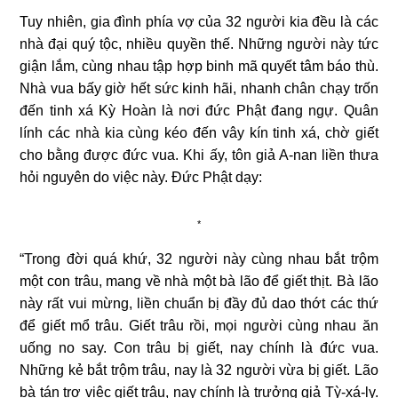
Tuy nhiên, gia đình phía vợ của 32 người kia đều là các
nhà đại quý tộc, nhiều quyền thế. Những người này tức
giận lắm, cùng nhau tập hợp binh mã quyết tâm báo thù.
Nhà vua bấy giờ hết sức kinh hãi, nhanh chân chạy trốn
đến tinh xá Kỳ Hoàn là nơi đức Phật đang ngự. Quân
lính các nhà kia cùng kéo đến vây kín tinh xá, chờ giết
cho bằng được đức vua. Khi ấy, tôn giả A-nan liền thưa
hỏi nguyên do việc này. Đức Phật dạy:
*
“Trong đời quá khứ, 32 người này cùng nhau bắt trộm
một con trâu, mang về nhà một bà lão để giết thịt. Bà lão
này rất vui mừng, liền chuẩn bị đầy đủ dao thớt các thứ
để giết mổ trâu. Giết trâu rồi, mọi người cùng nhau ăn
uống no say. Con trâu bị giết, nay chính là đức vua.
Những kẻ bắt trộm trâu, nay là 32 người vừa bị giết. Lão
bà tán trợ việc giết trâu, nay chính là trưởng giả Tỳ-xá-ly.