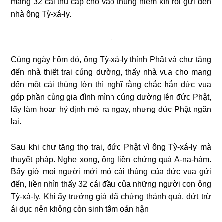
mang 32 cái thủ cấp cho vào thùng niêm kín rồi gửi đến
nhà ông Tỳ-xá-ly.
*
Cùng ngày hôm đó, ông Tỳ-xá-ly thỉnh Phật và chư tăng
đến nhà thiết trai cúng dường, thấy nhà vua cho mang
đến một cái thùng lớn thì nghĩ rằng chắc hẳn đức vua
góp phần cùng gia đình mình cúng dường lên đức Phật,
lấy làm hoan hỷ định mở ra ngay, nhưng đức Phật ngăn
lại.
Sau khi chư tăng thọ trai, đức Phật vì ông Tỳ-xá-ly mà
thuyết pháp. Nghe xong, ông liền chứng quả A-na-hàm.
Bấy giờ mọi người mới mở cái thùng của đức vua gửi
đến, liền nhìn thấy 32 cái đầu của những người con ông
Tỳ-xá-ly. Khi ấy trưởng giả đã chứng thánh quả, dứt trừ
ái dục nên không còn sinh tâm oán hận