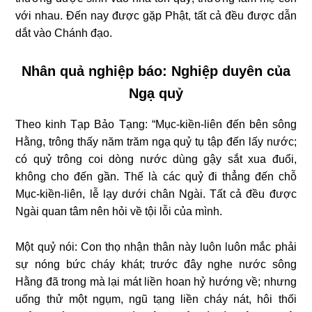
với nhau. Đến nay được gặp Phật, tất cả đều được dẫn
dắt vào Chánh đạo.
Nhân quả nghiệp báo: Nghiệp duyên của
Ngạ quỷ
Theo kinh Tạp Bảo Tạng: “Mục-kiền-liên đến bên sông
Hằng, trông thấy năm trăm ngạ quỷ tụ tập đến lấy nước;
có quỷ trông coi dòng nước dùng gậy sắt xua đuổi,
không cho đến gần. Thế là các quỷ đi thẳng đến chỗ
Mục-kiền-liên, lễ lạy dưới chân Ngài. Tất cả đều được
Ngài quan tâm nên hỏi về tội lỗi của mình.
Một quỷ nói: Con thọ nhận thân này luôn luôn mắc phải
sự nóng bức cháy khát; trước đây nghe nước sông
Hằng đã trong mà lại mát liền hoan hỷ hướng về; nhưng
uống thử một ngụm, ngũ tạng liền cháy nát, hôi thối