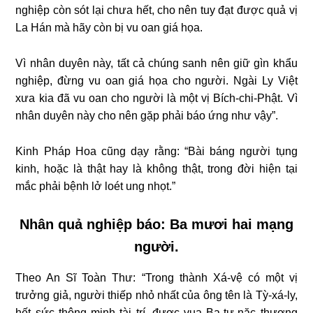
nghiệp còn sót lại chưa hết, cho nên tuy đạt được quả vị
La Hán mà hãy còn bị vu oan giá họa.
Vì nhân duyên này, tất cả chúng sanh nên giữ gìn khẩu
nghiệp, đừng vu oan giá họa cho người. Ngài Ly Việt
xưa kia đã vu oan cho người là một vị Bích-chi-Phật. Vì
nhân duyên này cho nên gặp phải báo ứng như vậy”.
Kinh Pháp Hoa cũng dạy rằng: “Bài báng người tụng
kinh, hoặc là thật hay là không thật, trong đời hiện tại
mắc phải bệnh lở loét ung nhọt.”
Nhân quả nghiệp báo: Ba mươi hai mạng
người.
Theo An Sĩ Toàn Thư: “Trong thành Xá-vệ có một vị
trưởng giả, người thiếp nhỏ nhất của ông tên là Tỳ-xá-ly,
hết sức thông minh tài trí, được vua Ba-tư-nặc thương