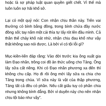
hoặc là sợ pháp luật quan quyền giết chết. Vì thế mà
luôn luôn sợ hãi khổ sở.
Lại có một quỷ nói: Con nhận chịu thân này. Trên vai
thường có bình bằng đồng, trong bình chứa đầy nước
đồng sôi; tay nắm một cái thìa tự lấy rót lên đầu mình. Cả
thân thể cháy khô nát nhừ, nhận chịu đau khổ như vậy
thật không sao nói được. Là bởi vì có tội lỗi gì?
Mục-kiền-liên đáp rằng: Vào đời trước kia ông xuất gia
làm Đạo nhân, trông coi đồ ăn thức uống cho Tăng. Ông
lấy sữa cất riêng. Khi có Đạo nhân phương xa đến thì
không chu cấp. Họ đi rồi ông mới lấy sữa ra chia cho
Tăng trong chùa. Vì sữa này là vật của thập phương,
Tăng tất cả đều có phần. Nếu cất giấu tuy có phân chia
nhưng không bình đẳng. Bởi vì duyên này cho nên nhận
chịu tội báo như vậy”.