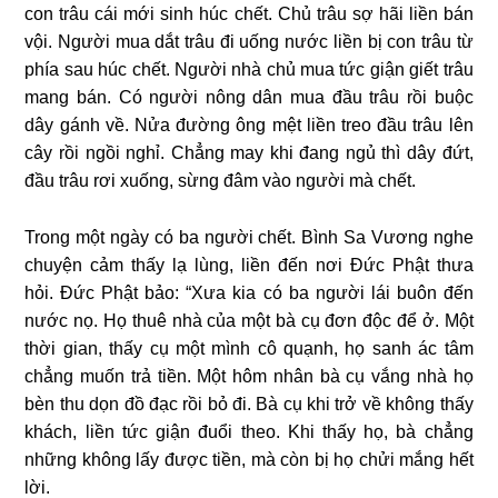
con trâu cái mới sinh húc chết. Chủ trâu sợ hãi liền bán
vội. Người mua dắt trâu đi uống nước liền bị con trâu từ
phía sau húc chết. Người nhà chủ mua tức giận giết trâu
mang bán. Có người nông dân mua đầu trâu rồi buộc
dây gánh về. Nửa đường ông mệt liền treo đầu trâu lên
cây rồi ngồi nghỉ. Chẳng may khi đang ngủ thì dây đứt,
đầu trâu rơi xuống, sừng đâm vào người mà chết.
Trong một ngày có ba người chết. Bình Sa Vương nghe
chuyện cảm thấy lạ lùng, liền đến nơi Đức Phật thưa
hỏi. Đức Phật bảo: “Xưa kia có ba người lái buôn đến
nước nọ. Họ thuê nhà của một bà cụ đơn độc để ở. Một
thời gian, thấy cụ một mình cô quạnh, họ sanh ác tâm
chẳng muốn trả tiền. Một hôm nhân bà cụ vắng nhà họ
bèn thu dọn đồ đạc rồi bỏ đi. Bà cụ khi trở về không thấy
khách, liền tức giận đuổi theo. Khi thấy họ, bà chẳng
những không lấy được tiền, mà còn bị họ chửi mắng hết
lời.