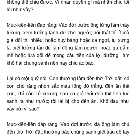
không thể chịu được. Vì nhân duyên gì mà nhận chịu tội
lỗi như vậy?
Mục-kiền-liên đáp rằng: Vào đời trước ông từng làm thầy
tướng, xem tướng lành dữ cho người; nói thật thì ít mà
giả dối thì nhiều; hoặc hủy báng hoặc ca ngợi, tự xưng
là biết tường tận để làm động tâm người; hoặc gạ gẫm
mê hoặc lừa dối để mong cầu tiền của lợi dưỡng; làm
khổ hải chúng sanh nên nay chịu ác báo.
Lại có một quỷ nói: Con thường làm đền thờ Trời đất, có
con chó răng nhọn sắc màu lông đỏ trắng, đến ăn thịt
con, chỉ còn có xương; sau có gió thổi đến thịt tiếp tục
sanh ra như trước; rồi lại bị chó đến ăn. Khổ đau như
vậy bởi vì sao?
Mục-kiền-liên đáp rằng: Vào đời trước kia ông làm chủ
đền thờ Trời đất; thường bảo chúng sanh giết trâu dê lấy