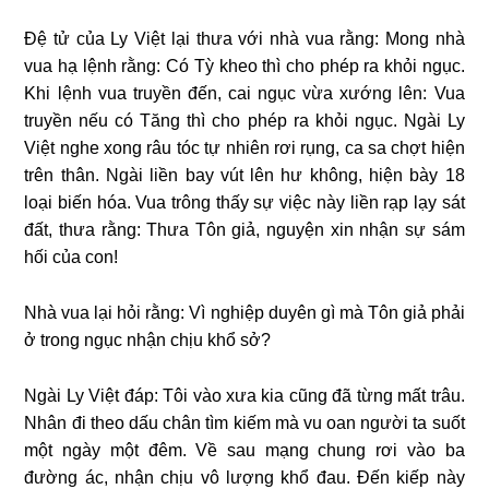
Đệ tử của Ly Việt lại thưa với nhà vua rằng: Mong nhà
vua hạ lệnh rằng: Có Tỳ kheo thì cho phép ra khỏi ngục.
Khi lệnh vua truyền đến, cai ngục vừa xướng lên: Vua
truyền nếu có Tăng thì cho phép ra khỏi ngục. Ngài Ly
Việt nghe xong râu tóc tự nhiên rơi rụng, ca sa chợt hiện
trên thân. Ngài liền bay vút lên hư không, hiện bày 18
loại biến hóa. Vua trông thấy sự việc này liền rạp lạy sát
đất, thưa rằng: Thưa Tôn giả, nguyện xin nhận sự sám
hối của con!
Nhà vua lại hỏi rằng: Vì nghiệp duyên gì mà Tôn giả phải
ở trong ngục nhận chịu khổ sở?
Ngài Ly Việt đáp: Tôi vào xưa kia cũng đã từng mất trâu.
Nhân đi theo dấu chân tìm kiếm mà vu oan người ta suốt
một ngày một đêm. Về sau mạng chung rơi vào ba
đường ác, nhận chịu vô lượng khổ đau. Đến kiếp này