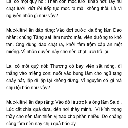
Lại có một quỷ nói: Thân con mọc lưỡi khắp nơi; lấy rìu
chặt lưỡi, đứt rồi tiếp tục mọc ra mãi không thôi. Là vì
nguyên nhân gì như vậy?
Mục-kiền-liên đáp rằng: Vào đời trước kia ông làm Đạo
nhân; chúng Tăng sai làm nước mật, viên đường to khó
tan. Ông dùng dao chặt ra, khởi tâm trộm cắp ăn một
miếng. Vì nhân duyên này cho nên chặt lưỡi trả lại.
Lại có một quỷ nói: Thường có bảy viên sắt nóng, đi
thẳng vào miệng con; nuốt vào bụng làm cho ngũ tạng
cháy nát, lặp đi lặp lại không dừng. Vì nguyên cớ gì mà
chịu tội báo như vậy?
Mục-kiền-liên đáp rằng: Vào đời trước kia ông làm Sa di.
Lúc cắt chia quả dưa, đến nơi thầy mình. Vì kính trọng
thầy cho nên tâm thiên vị trao cho phần nhiều. Do chẳng
công tâm nên nay chịu quả báo ấy.