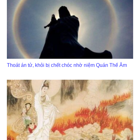
Thoát án tử, khỏi bị chết chóc nhờ niệm Quán Thế Âm