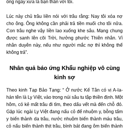
ông ngày xưa là bạn thân với tôi.
Lúc này chủ trâu liền nói với trâu rằng: Nay tôi xóa nợ
cho ông. Ông không cần phải trả tiền muối cho tôi nữa.
Con trâu nghe vậy liền lao xuống khe sâu. Mạng chung
được sanh lên cõi Trời, hưởng phước Thiên nhân. Vì
nhân duyên này, nếu như người mắc nợ thì không thể
không trả”.
Nhân quả báo ứng Khẩu nghiệp vô cùng
kinh sợ
Theo kinh Tạp Bảo Tạng: “
Ở nước Kế Tân có vị A-la-
hán tên là Ly Việt, vào trong núi sâu tu tập thiền định. Một
hôm, có kẻ mất trâu đi tìm, theo dấu vết mà đến chỗ đó.
Gặp lúc ngài Ly Việt đang nấu cỏ để nhuộm y, bỗng tấm
y biến thành da trâu, nước nhuộm biến thành máu trâu,
cỏ nấu biến thành thịt trâu, bình bát đang ôm biến thành