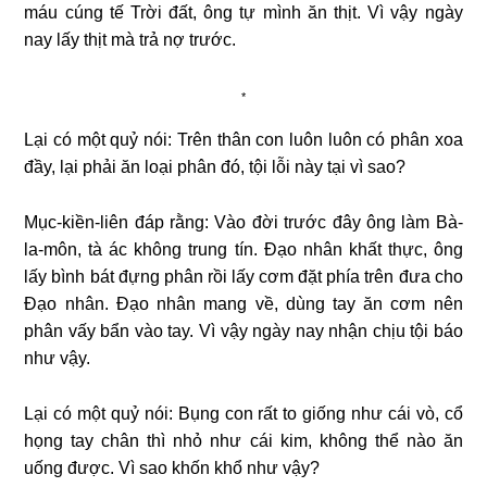
máu cúng tế Trời đất, ông tự mình ăn thịt. Vì vậy ngày
nay lấy thịt mà trả nợ trước.
*
Lại có một quỷ nói: Trên thân con luôn luôn có phân xoa
đầy, lại phải ăn loại phân đó, tội lỗi này tại vì sao?
Mục-kiền-liên đáp rằng: Vào đời trước đây ông làm Bà-
la-môn, tà ác không trung tín. Đạo nhân khất thực, ông
lấy bình bát đựng phân rồi lấy cơm đặt phía trên đưa cho
Đạo nhân. Đạo nhân mang về, dùng tay ăn cơm nên
phân vấy bẩn vào tay. Vì vậy ngày nay nhận chịu tội báo
như vậy.
Lại có một quỷ nói: Bụng con rất to giống như cái vò, cổ
họng tay chân thì nhỏ như cái kim, không thể nào ăn
uống được. Vì sao khốn khổ như vậy?