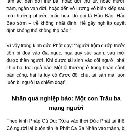
làm ác, đến đời thứ ba, hoặc đời thứ tư, hoặc mười,
trăm, ngàn vạn đời, hoặc đến vô lượng vô biên kiếp sau
mới hưởng phước, mắc họa, đó gọi là Hậu Báo. Hậu
Báo sớm – trễ không nhất định. Hễ gây nghiệp quyết
định không thể không thọ báo.”
Vì vậy trong kinh đức Phật dạy: “Người trộm cướp trước
tiên bị đọa vào địa ngục, ngạ quỷ súc sanh, sau mới
được thân người. Khi được tái sinh vào cõi người phải
chịu hai loại quả báo: Một là thường ở trong hoàn cảnh
bần cùng, hai là tuy có được đôi chút tài sản mà luôn
luôn bị người ta chiếm đoạt”.
Nhân quả nghiệp báo: Một con Trâu ba
mạng người
Theo kinh Pháp Cú Dụ: “Xưa vào thời Đức Phật tại thế.
Có người lái buôn tên là Phất Ca Sa Nhân vào thành, bị