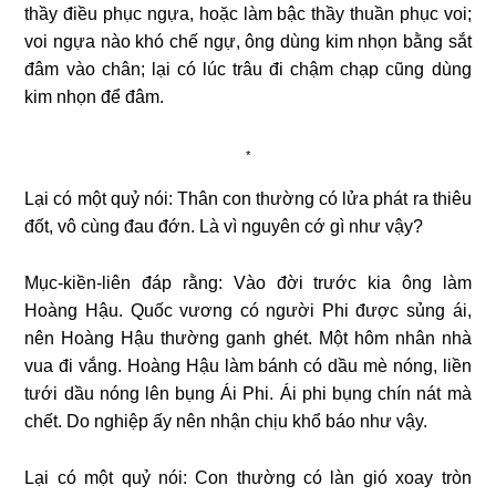
thầy điều phục ngựa, hoặc làm bậc thầy thuần phục voi;
voi ngựa nào khó chế ngự, ông dùng kim nhọn bằng sắt
đâm vào chân; lại có lúc trâu đi chậm chạp cũng dùng
kim nhọn để đâm.
*
Lại có một quỷ nói: Thân con thường có lửa phát ra thiêu
đốt, vô cùng đau đớn. Là vì nguyên cớ gì như vậy?
Mục-kiền-liên đáp rằng: Vào đời trước kia ông làm
Hoàng Hậu. Quốc vương có người Phi được sủng ái,
nên Hoàng Hậu thường ganh ghét. Một hôm nhân nhà
vua đi vắng. Hoàng Hậu làm bánh có dầu mè nóng, liền
tưới dầu nóng lên bụng Ái Phi. Ái phi bụng chín nát mà
chết. Do nghiệp ấy nên nhận chịu khổ báo như vậy.
Lại có một quỷ nói: Con thường có làn gió xoay tròn