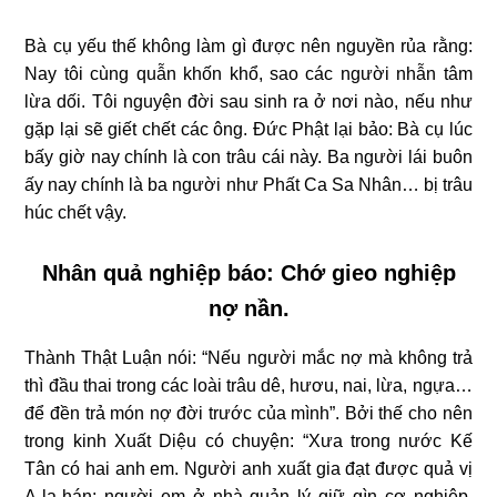
Bà cụ yếu thế không làm gì được nên nguyền rủa rằng:
Nay tôi cùng quẫn khốn khổ, sao các người nhẫn tâm
lừa dối. Tôi nguyện đời sau sinh ra ở nơi nào, nếu như
gặp lại sẽ giết chết các ông. Đức Phật lại bảo: Bà cụ lúc
bấy giờ nay chính là con trâu cái này. Ba người lái buôn
ấy nay chính là ba người như Phất Ca Sa Nhân… bị trâu
húc chết vậy.
Nhân quả nghiệp báo: Chớ gieo nghiệp
nợ nần.
Thành Thật Luận nói: “Nếu người mắc nợ mà không trả
thì đầu thai trong các loài trâu dê, hươu, nai, lừa, ngựa…
để đền trả món nợ đời trước của mình”. Bởi thế cho nên
trong kinh Xuất Diệu có chuyện: “Xưa trong nước Kế
Tân có hai anh em. Người anh xuất gia đạt được quả vị
A-la-hán; người em ở nhà quản lý giữ gìn cơ nghiệp.