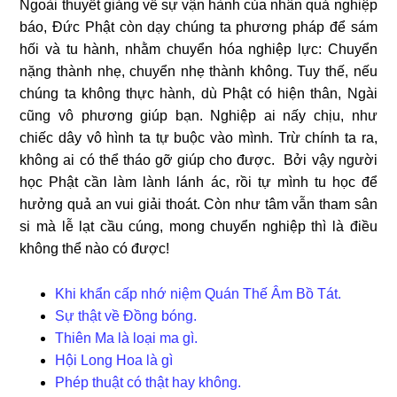
Ngoài thuyết giảng về sự vận hành của nhân quả nghiệp
báo, Đức Phật còn dạy chúng ta phương pháp để sám
hối và tu hành, nhằm chuyển hóa nghiệp lực: Chuyển
nặng thành nhẹ, chuyển nhẹ thành không. Tuy thế, nếu
chúng ta không thực hành, dù Phật có hiện thân, Ngài
cũng vô phương giúp bạn. Nghiệp ai nấy chịu, như
chiếc dây vô hình ta tự buộc vào mình. Trừ chính ta ra,
không ai có thể tháo gỡ giúp cho được. Bởi vậy người
học Phật cần làm lành lánh ác, rồi tự mình tu học để
hưởng quả an vui giải thoát. Còn như tâm vẫn tham sân
si mà lễ lạt cầu cúng, mong chuyển nghiệp thì là điều
không thể nào có được!
Khi khẩn cấp nhớ niệm Quán Thế Âm Bồ Tát.
Sự thật về Đồng bóng.
Thiên Ma là loại ma gì.
Hội Long Hoa là gì
Phép thuật có thật hay không.