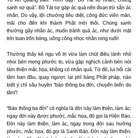
sanh sợ quả”. Bồ Tát sợ gặp ác quả nên đoạn trừ sẵn ác
nhân. Do vậy, tội chướng tiêu diệt, công đức viên mãn,
mãi cho đến khi thành Phật mới thôi. Chúng sanh
thường gây nhân ác, muốn tránh quả ác, như dưới mặt
trời toan trốn bóng, uổng công nhọc nhằn rong ruổi!
Thường thấy kẻ ngu vô tri vừa làm chút điều lành nhỏ
nhoi bèn mong phước to, vừa gặp nghịch cảnh bèn nói
làm thiện mắc họa, không có nhân quả. Từ đó, lui hối cái
tâm ban đầu, quay ngược lại phỉ báng Phật pháp, nào
biết ý chỉ sâu huyền “báo thông ba đời, chuyển biến do
tâm”!
“Báo thông ba đời” có nghĩa là đời này làm thiện, làm ác;
ngay đời này được phước, mắc họa, đó gọi là Hiện Báo.
Đời này làm thiện, làm ác, ngay trong đời sau hưởng
phước, mắc họa, đó gọi là Sanh Báo. Đời này làm thiện,