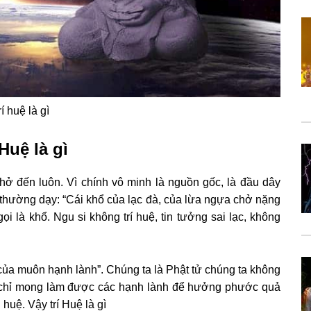
rí huệ là gì
 Huệ là gì
hở đến luôn. Vì chính vô minh là nguồn gốc, là đầu dây
 thường dạy: “Cái khổ của lạc đà, của lừa ngựa chở nặng
ọi là khổ. Ngu si không trí huệ, tin tưởng sai lạc, không
gốc của muôn hạnh lành”. Chúng ta là Phật tử chúng ta không
ta chỉ mong làm được các hạnh lành để hưởng phước quả
 huệ. Vậy trí Huệ là gì