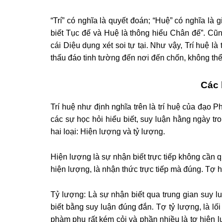
“Trí” có nghĩa là quyết đoán; “Huệ” có nghĩa là 
biết Tục đế và Huệ là thông hiểu Chân đế”. Cũng
cái Diệu dụng xét soi tự tại. Như vậy, Trí huệ l
thấu đáo tinh tường đến nơi đến chốn, không thể
Các 
Trí huệ như định nghĩa trên là trí huệ của đạo 
các sự học hỏi hiểu biết, suy luận hằng ngày tr
hai loại: Hiện lượng và tỷ lượng.
Hiện lượng l
à sự nhận biết trực tiếp không cần q
hiện lượng, là nhận thức trực tiếp mà đúng. Tợ h
Tỷ lượng: Là sự nhận biết qua trung gian suy lu
biết bằng suy luận đúng đắn. Tợ tỷ lượng, là lố
phàm phu rất kém cỏi và phần nhiều là tợ hiện 