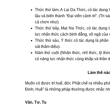
Thức thứ tám, A Lại Da Thức, có tác dụng l
lậu và biến thành “Ðại viên cảnh trí”. (Trí
cả chơn như).
Thức thứ bảy, Mạt Na Thức, có tác dụng là
lực nhận thức cách bình đẳng, vô ngã của 
Thức thứ sáu, Ý thức có tác dụng là phân bi
sát thâm diệu).
Năm thứ cuối (Nhãn thức, nhĩ thức, tỹ thức,
có năng lực nhận thức cùng khắp và thần d
Làm thế nào
Muốn có được trí huệ, đức Phật chế ra nhiều pháp
Ðịnh, Huệ” là những pháp thường được nhắc nhở
Văn, Tư, Tu