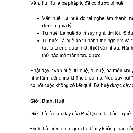
Văn, Tư, Tu là ba pháp tu để có được trí huệ:
Văn huệ: Là huệ do tai nghe âm thanh, m
được nghĩa lý.
Tư huệ: Là huệ do trí suy nghĩ, tìm tòi, rõ 
Tu huệ: Là huệ do tu hành thẻ nghiệm và 
tư, tu tương quan mật thiết với nhau. Hàn
thứ nào mà thành tựu được.
Phật dạy: “Văn huệ, tư huệ, tu huệ, ba môn khu
như làm ruộng mà không gieo mạ; Nếu suy nghĩ 
cỏ, rốt cuộc không có kết quả. Ba huệ được đầy 
Giới, Ðịnh, Huệ
Giới: Là lời răn dạy của Phật )xem lại bài Trì giới
Ðịnh: Là thiền định, giữ cho tâm ý không loạn 