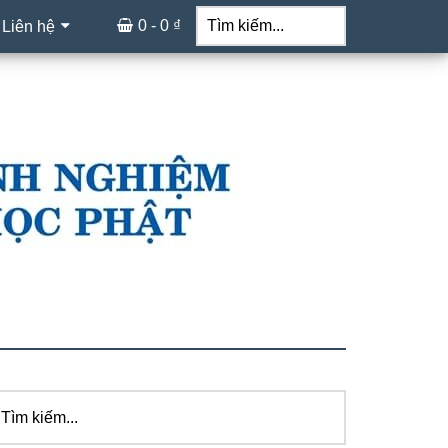
Tìm
kiếm...
0 -
0
₫
 Liên hệ
ìm
idebar
ếm...
hính