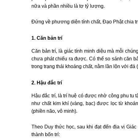
nữa và phần nhiều là tợ tỷ lượng.
Ðứng về phương diện tính chất, Ðạo Phật chia trí h
1. Căn bản trí
Căn bản trí, là giác tính minh diệu mà mỗi chún
chưa phát chiếu ra được. Có thể so sánh căn bản
trong trạng thái khoáng chất, nằm lần lộn với đá 
2. Hậu đắc trí
Hậu đắc trí, là trí huệ có được nhờ công phu tu t
như chất kim khí (vàng, bạc) được lọc từ khoán
(phiền não, vô minh).
Theo Duy thức học, sau khi đạt đến địa vị Giác 
thành bốn trí: