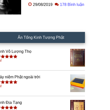
29/08/2019
178 Bình luận
Ấn Tống Kinh Tượng Phật
inh Vô Lượng Thọ
₫
ược xếp
ạng
5.00
5
ao
áy niệm Phật ngoài trời
₫
ược xếp
ạng
5.00
5
ao
inh Địa Tạng