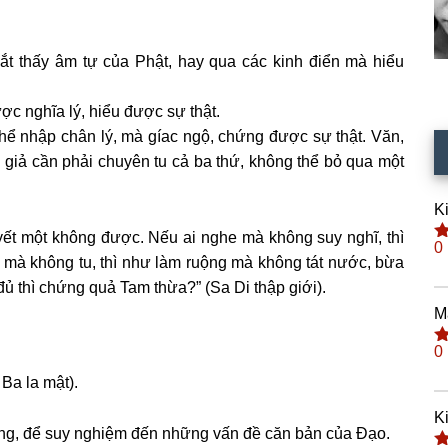
ắt thấy âm tự của Phật, hay qua các kinh điển mà hiểu
được nghĩa lý, hiểu được sự thật.
thể nhập chân lý, mà gíac ngộ, chứng được sự thật. Văn,
h giả cần phải chuyên tu cả ba thứ, không thể bỏ qua một
K
yết một không được. Nếu ai nghe mà không suy nghĩ, thì
0
Đ
mà không tu, thì như làm ruộng mà không tát nước, bừa
h
s
đủ thì chứng quả Tam thừa?” (Sa Di thập giới).
M
0
Đ
h
 Ba la mật).
s
K
động, để suy nghiệm đến những vấn đề căn bản của Ðạo.