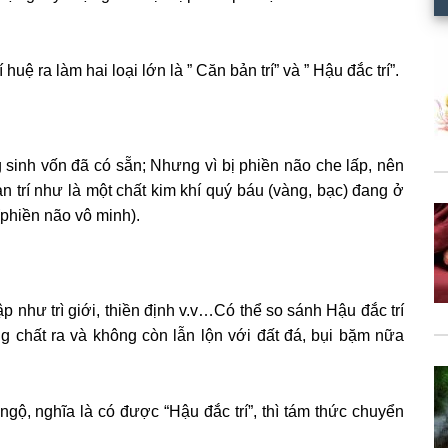
uệ ra làm hai loại lớn là ” Căn bản trí” và ” Hậu đắc trí”.
g sinh vốn đã có sẵn; Nhưng vì bị phiền não che lấp, nên
 trí như là một chất kim khí quý báu (vàng, bạc) đang ở
(phiền não vô minh).
ập như trì giới, thiền định v.v…Có thể so sánh Hậu đắc trí
g chất ra và không còn lẫn lộn với đất đá, bụi bặm nữa
ngộ, nghĩa là có được “Hậu đắc trí”, thì tám thức chuyển