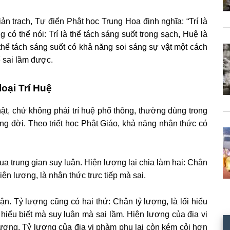
giản trạch, Tự điển Phật học Trung Hoa định nghĩa: “Trí là
 có thể nói: Trí là thể tách sáng suốt trong sạch, Huệ là
à thể tách sáng suốt có khả năng soi sáng sự vật một cách
 sai lầm được.
loại Trí Huệ
Phật, chứ không phải trí huệ phổ thông, thường dùng trong
ong đời. Theo triết học Phật Giáo, khả năng nhận thức có
ua trung gian suy luận. Hiện lượng lại chia làm hai: Chân
iện lượng, là nhận thức trực tiếp mà sai.
ận. Tỷ lượng cũng có hai thứ: Chân tỷ lượng, là lối hiểu
i hiểu biết mà suy luận mà sai lầm. Hiện lượng của địa vị
lượng. Tỷ lượng của địa vị phàm phu lại còn kém cỏi hơn