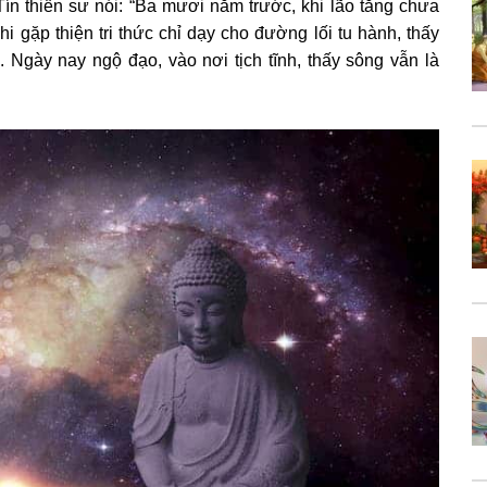
 thiền sư nói: “Ba mươi năm trước, khi lão tăng chưa
khi gặp thiện tri thức chỉ dạy cho đường lối tu hành, thấy
. Ngày nay ngộ đạo, vào nơi tịch tĩnh, thấy sông vẫn là