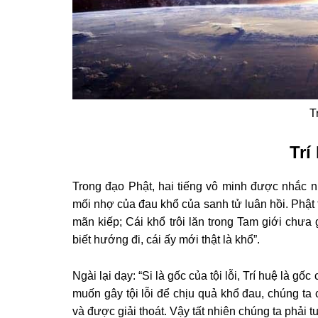
T
Trí
Trong đạo Phật, hai tiếng vô minh được nhắc n
mối nhợ của đau khổ của sanh tử luân hồi. Phật
mãn kiếp; Cái khổ trôi lăn trong Tam giới chưa g
biết hướng đi, cái ấy mới thật là khổ”.
Ngài lại dạy: “Si là gốc của tội lỗi, Trí huệ là 
muốn gây tội lỗi để chịu quả khổ đau, chúng 
và được giải thoát. Vậy tất nhiên chúng ta phải tu