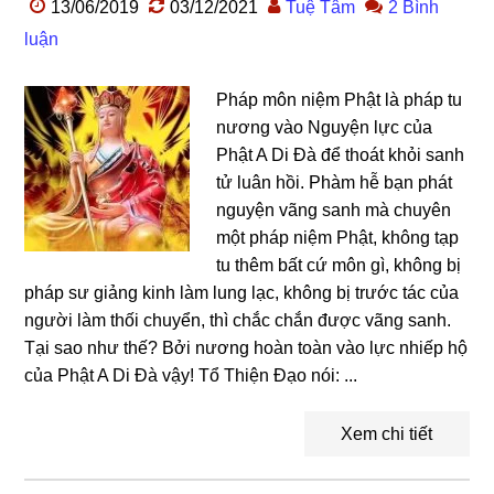
13/06/2019
03/12/2021
Tuệ Tâm
2 Bình
luận
Pháp môn niệm Phật là pháp tu
nương vào Nguyện lực của
Phật A Di Đà để thoát khỏi sanh
tử luân hồi. Phàm hễ bạn phát
nguyện vãng sanh mà chuyên
một pháp niệm Phật, không tạp
tu thêm bất cứ môn gì, không bị
pháp sư giảng kinh làm lung lạc, không bị trước tác của
người làm thối chuyển, thì chắc chắn được vãng sanh.
Tại sao như thế? Bởi nương hoàn toàn vào lực nhiếp hộ
của Phật A Di Đà vậy! Tổ Thiện Đạo nói: ...
Xem chi tiết