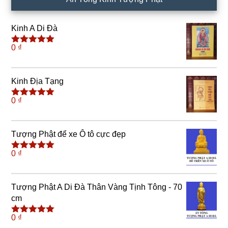
Kinh A Di Đà
0
₫
Được xếp
hạng
5.00
5
sao
Kinh Địa Tạng
0
₫
Được xếp
hạng
5.00
5
sao
Tượng Phật để xe Ô tô cực đẹp
0
₫
Được xếp
hạng
5.00
5
sao
Tượng Phật A Di Đà Thân Vàng Tịnh Tông - 70
cm
0
₫
Được xếp