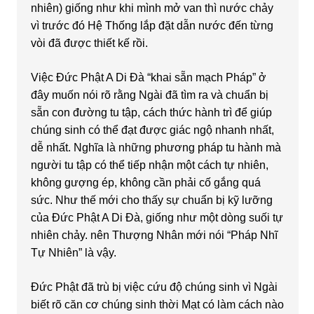
nhiên) giống như khi mình mở van thì nước chảy
vì trước đó Hệ Thống lắp đặt dẫn nước đến từng
vòi đã được thiết kế rồi.
Việc Đức Phật A Di Đà “khai sẵn mạch Pháp” ở
đây muốn nói rõ rằng Ngài đã tìm ra và chuẩn bị
sẵn con đường tu tập, cách thức hành trì để giúp
chúng sinh có thể đạt được giác ngộ nhanh nhất,
dễ nhất. Nghĩa là những phương pháp tu hành mà
người tu tập có thể tiếp nhận một cách tự nhiên,
không gượng ép, không cần phải cố gắng quá
sức. Như thế mới cho thấy sự chuẩn bị kỹ lưỡng
của Đức Phật A Di Đà, giống như một dòng suối tự
nhiên chảy. nên Thượng Nhân mới nói “Pháp Nhĩ
Tự Nhiên” là vậy.
Đức Phật đã trù bị việc cứu độ chúng sinh vì Ngài
biết rõ căn cơ chúng sinh thời Mạt có làm cách nào