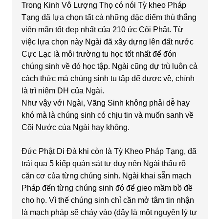
Trong Kinh Vô Lượng Thọ có nói Tỳ kheo Pháp
Tạng đã lựa chọn tất cả những đặc điểm thù thắng
viên mãn tốt đẹp nhất của 210 ức Cõi Phật. Từ
việc lựa chọn này Ngài đã xây dựng lên đất nước
Cực Lạc là môi trường tu học tốt nhất để đón
chúng sinh về đó học tập. Ngài cũng dự trù luôn cả
cách thức mà chúng sinh tu tập để được về, chính
là trì niệm DH của Ngài.
Như vậy với Ngài, Vãng Sinh không phải dễ hay
khó mà là chúng sinh có chịu tin và muốn sanh về
Cõi Nước của Ngài hay không.
Đức Phật Di Đà khi còn là Tỳ Kheo Pháp Tạng, đã
trải qua 5 kiếp quán sát tư duy nên Ngài thấu rõ
căn cơ của từng chúng sinh. Ngài khai sẵn mạch
Pháp đến từng chúng sinh đó để gieo mầm bồ đề
cho họ. Vì thế chúng sinh chỉ cần mở tâm tin nhận
là mạch pháp sẽ chảy vào (đây là một nguyên lý tự