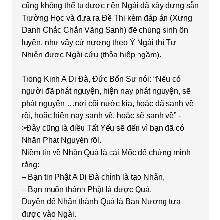
cũng không thể tu được nên Ngài đã xây dựng sẵn
Trường Học và đưa ra Đề Thi kèm đáp án (Xưng
Danh Chắc Chắn Vãng Sanh) để chúng sinh ôn
luyện, như vậy cứ nương theo Ý Ngài thì Tự
Nhiên được Ngài cứu (thỏa hiệp ngầm).
Trong Kinh A Di Đà, Đức Bổn Sư nói: “Nếu có
người đã phát nguyện, hiện nay phát nguyện, sẽ
phát nguyện …nơi cõi nước kia, hoặc đã sanh về
rồi, hoặc hiện nay sanh về, hoặc sẽ sanh về” -
>Đây cũng là điều Tất Yếu sẽ đến vì bạn đã có
Nhân Phát Nguyện rồi.
Niềm tin về Nhân Quả là cái Mốc để chứng minh
rằng:
– Bạn tin Phật A Di Đà chính là tạo Nhân,
– Bạn muốn thành Phật là được Quả.
Duyên để Nhân thành Quả là Bạn Nương tựa
được vào Ngài.