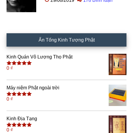
29/08/2019
178 Bình luận
Ấn Tống Kinh Tượng Phật
Kinh Quán Vô Lượng Thọ Phật
0
₫
Được xếp
hạng
5.00
5
sao
Máy niệm Phật ngoài trời
0
₫
Được xếp
hạng
5.00
5
sao
Kinh Địa Tạng
0
₫
Được xếp