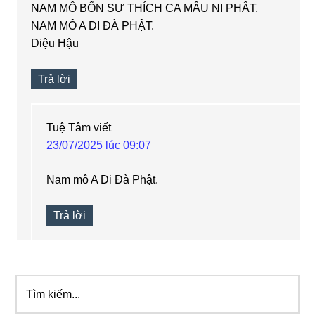
NAM MÔ BỔN SƯ THÍCH CA MÂU NI PHẬT.
NAM MÔ A DI ĐÀ PHẬT.
Diệu Hậu
Trả lời
Tuệ Tâm
viết
23/07/2025 lúc 09:07
Nam mô A Di Đà Phật.
Trả lời
Tìm
Sidebar
kiếm...
chính