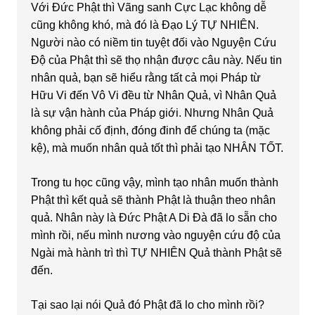
Với Đức Phật thì Vãng sanh Cực Lạc không dễ
cũng không khó, mà đó là Đạo Lý TỰ NHIÊN.
Người nào có niềm tin tuyệt đối vào Nguyện Cứu
Độ của Phật thì sẽ thọ nhận được câu này. Nếu tin
nhân quả, bạn sẽ hiểu rằng tất cả mọi Pháp từ
Hữu Vi đến Vô Vi đều từ Nhân Quả, vì Nhân Quả
là sự vận hành của Pháp giới. Nhưng Nhân Quả
không phải cố định, đóng đinh để chúng ta (mặc
kệ), mà muốn nhân quả tốt thì phải tạo NHÂN TỐT.
Trong tu học cũng vậy, mình tạo nhân muốn thành
Phật thì kết quả sẽ thành Phật là thuận theo nhân
quả. Nhân này là Đức Phật A Di Đà đã lo sẵn cho
mình rồi, nếu mình nương vào nguyện cứu độ của
Ngài mà hành trì thì TỰ NHIÊN Quả thành Phật sẽ
đến.
Tại sao lại nói Quả đó Phật đã lo cho mình rồi?