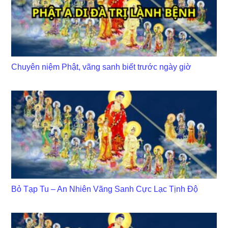
Chuyên niệm Phật, vãng sanh biết trước ngày giờ
Bỏ Tạp Tu – An Nhiên Vãng Sanh Cực Lạc Tịnh Độ