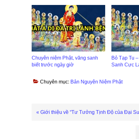
Chuyên niệm Phật, vãng sanh
Bỏ Tạp Tu –
biết trước ngày giờ
Sanh Cực L
Chuyên mục:
Bản Nguyện Niệm Phật
Bài
« Giới thiệu về “Tư Tưởng Tịnh Độ của Đại Sư
viết
trước