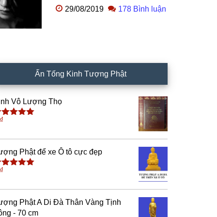
29/08/2019
178 Bình luận
Ấn Tống Kinh Tượng Phật
inh Vô Lượng Thọ
₫
ược xếp
ạng
5.00
5
ao
ượng Phật để xe Ô tô cực đẹp
₫
ược xếp
ạng
5.00
5
ao
ượng Phật A Di Đà Thân Vàng Tịnh
ông - 70 cm