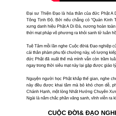
Đại sư Thiện Đạo là hóa thân của đức Phật A 
Tông Tịnh Độ. Bởi nếu chẳng có “Quán Kinh T
xưng danh hiệu Phật A Di Đà, nương hoàn toàn 
thời mạt pháp vô phương ra khỏi sanh tử luân hồ
Tuệ Tâm mỗi lần nghe Cuộc đời& Đạo nghiệp của
cái thân phàm phu tội chướng này, vô lượng kiếp
đức Phật đã xuất thế mà mình vẫn còn trầm luâ
ngay trong thời siêu mạt này lại gặp được giáo l
Nguyện người học Phật khắp thế gian, nghe ch
này đều được khai tâm mà bỏ khó chọn dễ, 
Chánh Hạnh, một lòng Nhất Hướng Chuyên Xưn
Ngài là nắm chắc phần vãng sanh, vĩnh viễn ra kh
CUỘC ĐỜI& ĐẠO NGHI