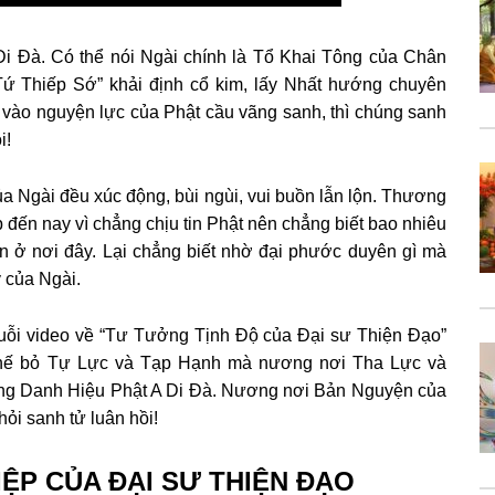
Di Đà. Có thể nói Ngài chính là Tổ Khai Tông của Chân
ứ Thiếp Sớ” khải định cổ kim, lấy Nhất hướng chuyên
vào nguyện lực của Phật cầu vãng sanh, thì chúng sanh
i!
 Ngài đều xúc động, bùi ngùi, vui buồn lẫn lộn. Thương
 đến nay vì chẳng chịu tin Phật nên chẳng biết bao nhiêu
n ở nơi đây. Lại chẳng biết nhờ đại phước duyên gì mà
ý của Ngài.
uỗi video về “Tư Tưởng Tịnh Độ của Đại sư Thiện Đạo”
phế bỏ Tự Lực và Tạp Hạnh mà nương nơi Tha Lực và
g Danh Hiệu Phật A Di Đà. Nương nơi Bản Nguyện của
ỏi sanh tử luân hồi!
ỆP CỦA ĐẠI SƯ THIỆN ĐẠO