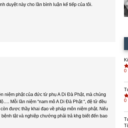
ình duyệt này cho lần bình luận kế tiếp của tôi.
K
0
Đ
h
s
T
ện niệm phật của đức từ phụ A Di Đà Phật, mà chúng
0
ộ…. Mỗi lần niệm “nam mô A Di Đà Phật “, đệ tử đều
Đ
h
i còn được thầy khai đạo về pháp môn niệm phật. Nếu
s
ì bệnh tật và nghiệp chướng phải trả khg biết đến bao
T
T