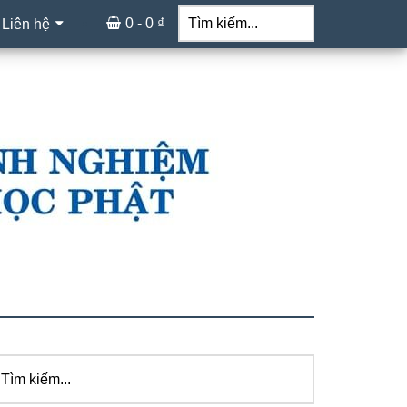
Tìm
kiếm...
0 -
0
₫
 Liên hệ
ìm
idebar
ếm...
hính