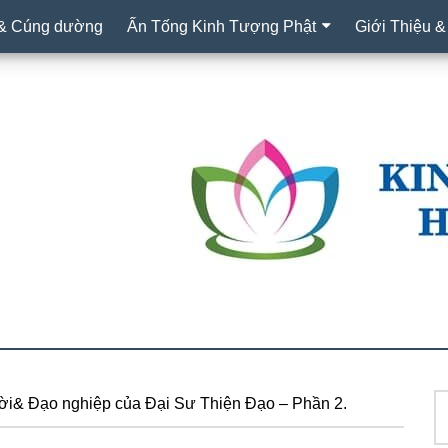
 & Cúng dường
Ấn Tống Kinh Tượng Phật
Giới Thiệu &
T
ời& Đạo nghiệp của Đại Sư Thiện Đạo – Phần 2.
S
ki
c