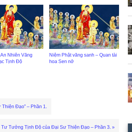
 An Nhiên Vãng
Niệm Phật vãng sanh – Quan tài
ạc Tịnh Độ
hoa Sen nở
 Thiện Đạo” – Phần 1.
Bài
Tư Tưởng Tịnh Độ của Đại Sư Thiện Đạo – Phần 3. »