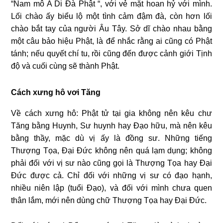
“Nam mô A Di Ðà Phật “, với vẻ mặt hoan hỷ với mình.
Lối chào ấy biểu lộ một tình cảm đậm đà, còn hơn lối
chào bắt tay của người Âu Tây. Sở dĩ chào nhau bằng
một câu bảo hiệu Phật, là để nhắc rằng ai cũng có Phật
tánh; nếu quyết chí tu, rồi cũng đến được cảnh giới Tịnh
độ và cuối cùng sẽ thành Phật.
Cách xưng hô vơi Tăng
Về cách xưng hô: Phật tử tại gia không nên kêu chư
Tăng bằng Huynh, Sư huynh hay Ðạo hữu, mà nên kêu
bằng thầy, mặc dù vị ấy là đồng sư. Những tiếng
Thượng Tọa, Ðại Ðức không nên quá lạm dụng; không
phải đối với vị sư nào cũng gọi là Thượng Tọa hay Ðại
Ðức được cả. Chỉ đối với những vị sư có đạo hạnh,
nhiều niên lập (tuổi Ðạo), và đối với mình chưa quen
thân lắm, mới nên dùng chữ Thượng Tọa hay Ðại Ðức.