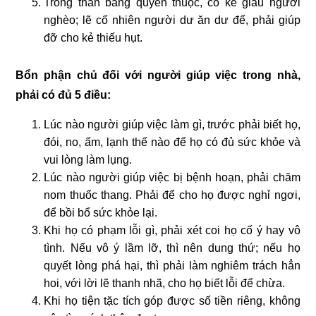
Trong thân bằng quyến thuộc, có kẻ giàu người
nghèo; lẽ cố nhiên người dư ăn dư để, phải giúp
đỡ cho kẻ thiếu hụt.
Bổn phận chủ đối với người giúp việc trong nhà,
phải có đủ 5 điều:
Lúc nào người giúp việc làm gì, trước phải biết họ,
đói, no, ấm, lạnh thế nào để họ có đủ sức khỏe và
vui lòng làm lụng.
Lúc nào người giúp việc bị bệnh hoạn, phải chăm
nom thuốc thang. Phải để cho họ được nghỉ ngơi,
để bồi bổ sức khỏe lại.
Khi họ có phạm lỗi gì, phải xét coi họ cố ý hay vô
tình. Nếu vô ý lầm lỡ, thì nên dung thứ; nếu họ
quyết lòng phá hại, thì phải làm nghiêm trách hẳn
hoi, với lời lẽ thanh nhã, cho họ biết lỗi để chừa.
Khi họ tiện tặc tích góp được số tiền riêng, không