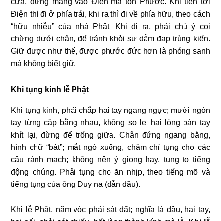
cửa, đừng mang vào Ðiện mà tổn Phước. Khi tiến tới
Ðiện thì đi ở phía trái, khi ra thì đi về phía hữu, theo cách
“hữu nhiễu” của nhà Phật. Khi đi ra, phải chú ý coi
chừng dưới chân, để tránh khỏi sự dẫm đạp trùng kiến.
Giữ được như thế, được phước đức hơn là phóng sanh
mà không biết giữ.
Khi tụng kinh lễ Phật
Khi tụng kinh, phải chắp hai tay ngang ngực; mười ngón
tay từng cặp bằng nhau, không so le; hai lòng bàn tay
khít lại, đừng để trống giữa. Chân đứng ngang bằng,
hình chữ “bát”; mắt ngó xuống, chăm chỉ tụng cho các
câu rành mạch; không nên ỷ giọng hay, tụng to tiếng
động chúng. Phải tụng cho ăn nhịp, theo tiếng mõ và
tiếng tụng của ông Duy na (dẫn đầu).
Khi lễ Phật, năm vóc phải sát đất; nghĩa là đầu, hai tay,