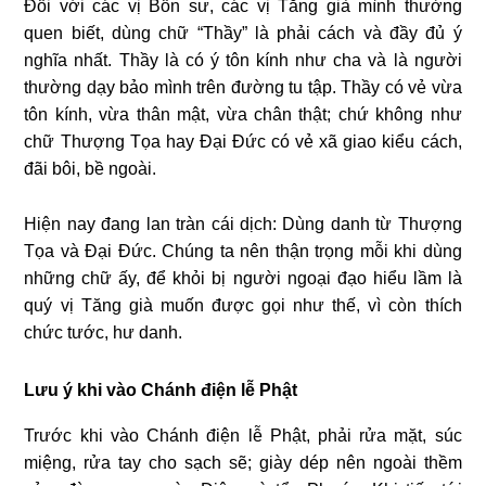
Ðối với các vị Bổn sư, các vị Tăng già mình thường
quen biết, dùng chữ “Thầy” là phải cách và đầy đủ ý
nghĩa nhất. Thầy là có ý tôn kính như cha và là người
thường dạy bảo mình trên đường tu tập. Thầy có vẻ vừa
tôn kính, vừa thân mật, vừa chân thật; chứ không như
chữ Thượng Tọa hay Ðại Ðức có vẻ xã giao kiểu cách,
đãi bôi, bề ngoài.
Hiện nay đang lan tràn cái dịch: Dùng danh từ Thượng
Tọa và Ðại Ðức. Chúng ta nên thận trọng mỗi khi dùng
những chữ ấy, để khỏi bị người ngoại đạo hiểu lầm là
quý vị Tăng già muốn được gọi như thế, vì còn thích
chức tước, hư danh.
Lưu ý khi vào Chánh điện lễ Phật
Trước khi vào Chánh điện lễ Phật, phải rửa mặt, súc
miệng, rửa tay cho sạch sẽ; giày dép nên ngoài thềm