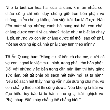
Như ta biết cái họa hại của tà dâm, khi răn nhắc con
cháu cũng chỉ nên dạy chúng giữ trọn bổn phận vợ
chồng, miễn chúng không làm việc trái đạo là được. Nào
đến mức vì sợ những cảnh hở hang mà bắt con cháu
chẳng được xem ti vi ca nhạc? Hoặc như ta biết ăn chay
là tốt, nhưng vợ con ăn chẳng được thì thôi, sao cứ phải
một hai cưỡng ép cả nhà phải chay tịnh theo mình?
Tổ Ấn Quang bảo: “Hàng
cư sĩ trên có cha mẹ, dưới có
vợ con, ngoài lo việc mưu sinh, trong phải tròn bổn phận.
Đối với những việc bên trong cần nên làm thì hãy gắng
sức làm, bất tất phải bỏ sạch hết thảy mới là tu hành.
Nếu bỏ sạch hết thảy nhưng vẫn nuôi dưỡng cha mẹ, vợ
con chẳng thiếu sót thì cũng được. Nếu không là trái với
đạo hiếu, tuy bảo là tu hành nhưng lại trái nghịch với
Phật pháp. Điều này chẳng thể chẳng biết.”