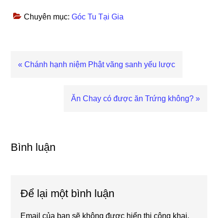
Chuyên mục:
Góc Tu Tại Gia
Bài
« Chánh hạnh niệm Phật vãng sanh yếu lược
viết
trước
Bài
Ăn Chay có được ăn Trứng không? »
viết
sau
Reader
Interactions
Bình luận
Để lại một bình luận
Email của bạn sẽ không được hiển thị công khai.