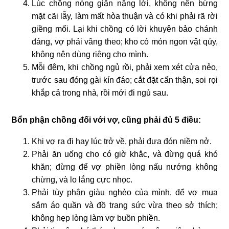
Lúc chồng nóng giận nặng lời, không nên bừng
mặt cãi lẫy, làm mất hòa thuận và có khi phải rã rời
giềng mối. Lại khi chồng có lời khuyên bảo chánh
đáng, vợ phải vâng theo; kho có món ngon vật qúy,
không nên dùng riêng cho mình.
Mỗi đêm, khi chồng ngủ rồi, phải xem xét cửa nẻo,
trước sau đóng gài kín đáo; cắt đặt cẩn thận, soi rọi
khắp cả trong nhà, rồi mới đi ngủ sau.
Bổn phận chồng đối với vợ, cũng phải đủ 5 điều:
Khi vợ ra đi hay lúc trở về, phải đưa đón niềm nở.
Phải ăn uống cho có giờ khắc, và đừng quá khó
khăn; đừng để vợ phiền lòng nấu nướng không
chừng, và lo lắng cực nhọc.
Phải tùy phận giàu nghèo của mình, để vợ mua
sắm áo quần và đồ trang sức vừa theo sở thích;
không hẹp lòng làm vợ buồn phiền.