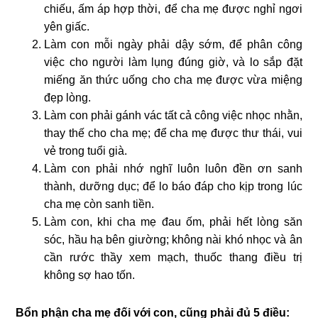
chiếu, ấm áp hợp thời, để cha mẹ được nghỉ ngơi
yên giấc.
Làm con mỗi ngày phải dậy sớm, để phân công
việc cho người làm lụng đúng giờ, và lo sắp đặt
miếng ăn thức uống cho cha mẹ được vừa miệng
đẹp lòng.
Làm con phải gánh vác tất cả công việc nhọc nhằn,
thay thế cho cha mẹ; để cha mẹ được thư thái, vui
vẻ trong tuổi già.
Làm con phải nhớ nghĩ luôn luôn đền ơn sanh
thành, dưỡng dục; để lo báo đáp cho kịp trong lúc
cha mẹ còn sanh tiền.
Làm con, khi cha mẹ đau ốm, phải hết lòng săn
sóc, hầu hạ bên giường; không nài khó nhọc và ân
cần rước thầy xem mạch, thuốc thang điều trị
không sợ hao tốn.
Bổn phận cha mẹ đối với con, cũng phải đủ 5 điều: