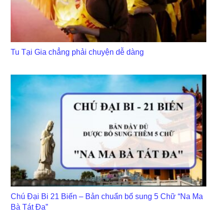
Tu Tại Gia chẳng phải chuyện dễ dàng
Chú Đại Bi 21 Biến – Bản chuẩn bổ sung 5 Chữ “Na Ma
Bà Tát Đa”