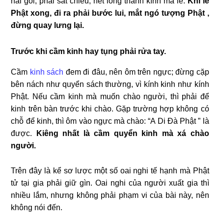
hai gối, phải sát chiếu, hết lòng thành kính mà lễ.
Khi lễ
Phật xong, đi ra phải bước lui, mắt ngó tượng Phật ,
đừng quay lưng lại.
Trước khi cầm kinh hay tụng phải rửa tay.
Cầm
kinh sách
đem đi đâu, nên ôm trên ngực; đừng cặp
bên nách như quyển sách thường, vì kính kinh như kính
Phật. Nếu cầm kinh mà muốn chào người, thì phải để
kinh trên bàn trước khi chào. Gặp trường hợp không có
chỗ để kinh, thì ôm vào ngực mà chào: “A Di Ðà Phật ” là
được.
Kiêng nhất là cầm quyển kinh mà xá chào
người.
Trên đây là kể sơ lược một số oai nghi tế hạnh mà Phật
tử tại gia phải giữ gìn. Oai nghi của người xuất gia thì
nhiều lắm, nhưng không phải phạm vi của bài này, nên
không nói đến.