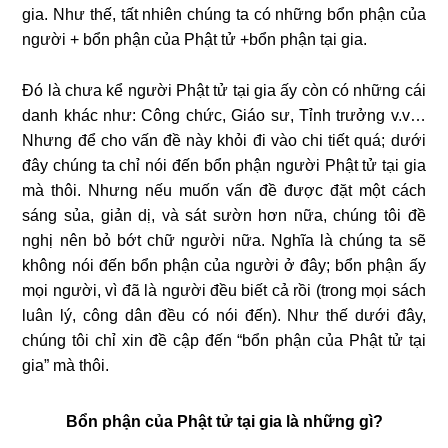
gia. Như thế, tất nhiên chúng ta có những bổn phận của
người + bổn phận của Phật tử +bổn phận tại gia.
Ðó là chưa kể người Phật tử tại gia ấy còn có những cái
danh khác như: Công chức, Giáo sư, Tỉnh trưởng v.v…
Nhưng để cho vấn đề này khỏi đi vào chi tiết quá; dưới
đây chúng ta chỉ nói đến bổn phận người Phật tử tại gia
mà thôi. Nhưng nếu muốn vấn đề được đặt một cách
sáng sủa, giản dị, và sát sườn hơn nữa, chúng tôi đề
nghị nên bỏ bớt chữ người nữa. Nghĩa là chúng ta sẽ
không nói đến bổn phận của người ở đây; bổn phận ấy
mọi người, vì đã là người đều biết cả rồi (trong mọi sách
luân lý, công dân đều có nói đến). Như thế dưới đây,
chúng tôi chỉ xin đề cập đến “bổn phận của Phật tử tại
gia” mà thôi.
Bổn phận của Phật tử tại gia là những gì?