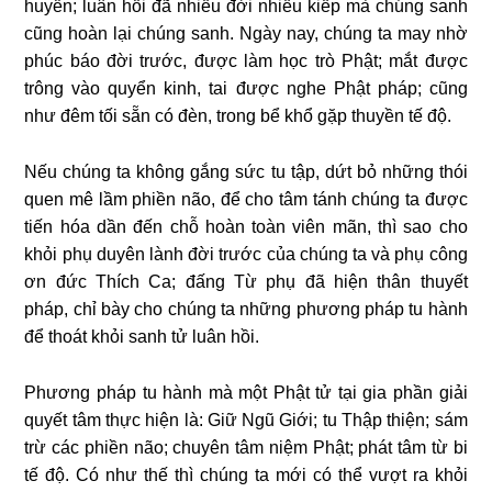
huyễn; luân hồi đã nhiều đời nhiều kiếp mà chúng sanh
cũng hoàn lại chúng sanh. Ngày nay, chúng ta may nhờ
phúc báo đời trước, được làm học trò Phật; mắt được
trông vào quyển kinh, tai được nghe Phật pháp; cũng
như đêm tối sẵn có đèn, trong bể khổ gặp thuyền tế độ.
Nếu chúng ta không gắng sức tu tập, dứt bỏ những thói
quen mê lầm phiền não, để cho tâm tánh chúng ta được
tiến hóa dần đến chỗ hoàn toàn viên mãn, thì sao cho
khỏi phụ duyên lành đời trước của chúng ta và phụ công
ơn đức Thích Ca; đấng Từ phụ đã hiện thân thuyết
pháp, chỉ bày cho chúng ta những phương pháp tu hành
để thoát khỏi sanh tử luân hồi.
Phương pháp tu hành mà một Phật tử tại gia phần giải
quyết tâm thực hiện là: Giữ Ngũ Giới; tu Thập thiện; sám
trừ các phiền não; chuyên tâm niệm Phật; phát tâm từ bi
tế độ. Có như thế thì chúng ta mới có thể vượt ra khỏi