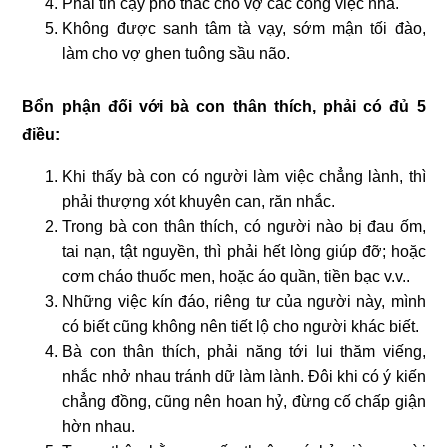
Phải tin cậy phó thác cho vợ các công việc nhà.
Không được sanh tâm tà vạy, sớm mận tối đào,
làm cho vợ ghen tuông sầu não.
Bổn phận đối với bà con thân thích, phải có đủ 5
điều:
Khi thấy bà con có người làm việc chẳng lành, thì
phải thượng xót khuyên can, răn nhắc.
Trong bà con thân thích, có người nào bị đau ốm,
tai nạn, tật nguyền, thì phải hết lòng giúp đỡ; hoặc
cơm cháo thuốc men, hoặc áo quần, tiền bạc v.v..
Những việc kín đáo, riêng tư của người này, mình
có biết cũng không nên tiết lộ cho người khác biết.
Bà con thân thích, phải năng tới lui thăm viếng,
nhắc nhở nhau tránh dữ làm lành. Ðôi khi có ý kiến
chẳng đồng, cũng nên hoan hỷ, đừng cố chấp giận
hờn nhau.