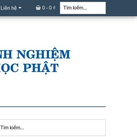
Tìm
kiếm...
0 -
0
₫
 Liên hệ
ìm
idebar
ếm...
hính