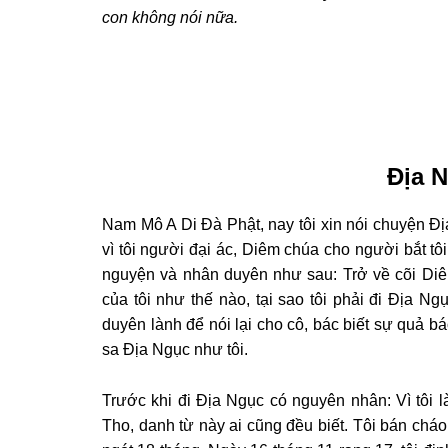
con không nói nữa.
Địa 
Nam Mô A Di Ðà Phật, nay tôi xin nói chuyện Ðị
vì tôi người đại ác, Diêm chúa cho người bắt tô
nguyện và nhân duyên như sau: Trở về cõi Di
của tôi như thế nào, tại sao tôi phải đi Ðịa Ng
duyên lành để nói lại cho cô, bác biết sự quả b
sa Ðịa Ngục như tôi.
Trước khi đi Ðịa Ngục có nguyên nhân: Vì t
Tho, danh từ này ai cũng đều biết. Tôi bán chá