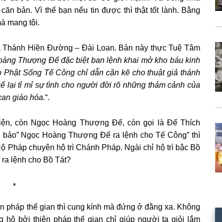
 căn bản. Vì thế bạn nếu tin được thì thật tốt lành. Bằng
à mang tội.
ủa Thánh Hiền Đường – Đài Loan. Bản này thực Tuệ Tâm
àng Thượng Đế đặc biệt ban lệnh khai mở kho báu kinh
o Phật Sống Tế Công chỉ dẫn cặn kẽ cho thuật giả thánh
 lại tỉ mỉ sự tình cho người đời rõ những thảm cảnh của
can giáo hóa.
“.
iện, còn Ngọc Hoàng Thượng Đế, còn gọi là Đế Thích
ếu bảo” Ngọc Hoàng Thượng Đế ra lệnh cho Tế Công” thì
Hộ Pháp chuyên hộ trì Chánh Pháp. Ngài chỉ hộ trì bậc Bồ
 ra lệnh cho Bồ Tát?
*
ện pháp thế gian thì cung kính mà đứng ở đằng xa. Không
hộ bởi thiện pháp thế gian chỉ giúp người ta giỏi lắm