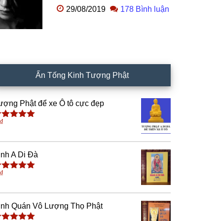
29/08/2019
178 Bình luận
Ấn Tống Kinh Tượng Phật
ượng Phật để xe Ô tô cực đẹp
₫
ược xếp
ạng
5.00
5
ao
inh A Di Đà
₫
ược xếp
ạng
5.00
5
ao
inh Quán Vô Lượng Thọ Phật