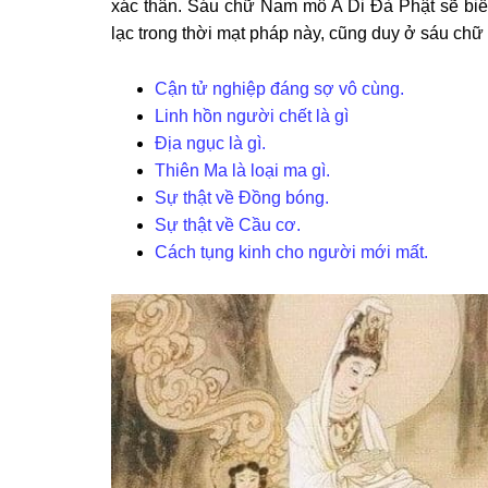
xác thân. Sáu chữ Nam mô A Di Đà Phật sẽ biến
lạc trong thời mạt pháp này, cũng duy ở sáu chữ
Cận tử nghiệp đáng sợ vô cùng.
Linh hồn người chết là gì
Địa ngục là gì.
Thiên Ma là loại ma gì.
Sự thật về Đồng bóng.
Sự thật về Cầu cơ.
Cách tụng kinh cho người mới mất.