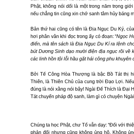
Phật, không nói dối là một trong năm trọng giới
nếu chẳng tin cũng xin chớ sanh tâm hủy báng m
Bản thứ hai cũng có tên là Địa Ngục Du Ký, c
hơi phân vân khi đọc trong ấy có đoạn: “
Ngọc Ho
điển, mà tên sách là Địa Ngục Du Kí ra lệnh ch
bút Dương Sinh dạo mười điện địa ngục rồi về kể
các linh hồn tội lỗi hầu gặt hái công phu khuyên 
Bởi Tế Công Hòa Thượng là bậc Bồ Tát thị h
Thiên, là Thiên Chủ của cung trời Đạo Lợi. N
đúng là nói xằng nói bậy! Ngài Đế Thích là Đại 
Tát chuyển pháp độ sanh, làm gì có chuyện Ngài
Chúng ta học Phật, chư Tổ vẫn dạy: “Đối với thi
phản đối nhưng cũng không ủng hộ. Không ủng 