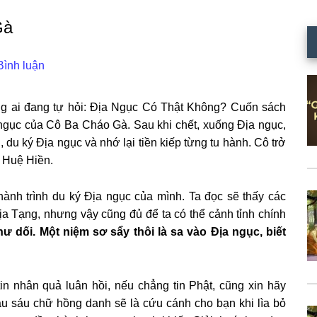
Gà
Bình luận
ững ai đang tự hỏi: Địa Ngục Có Thật Không? Cuốn sách
 ngục của Cô Ba Cháo Gà. Sau khi chết, xuống Địa ngục,
du ký Địa ngục và nhớ lại tiền kiếp từng tu hành. Cô trở
 Huệ Hiền.
ành trình du ký Địa ngục của mình. Ta đọc sẽ thấy các
Địa Tạng, nhưng vậy cũng đủ để ta có thể cảnh tỉnh chính
ư dối. Một niệm sơ sẩy thôi là sa vào Địa ngục, biết
 nhân quả luân hồi, nếu chẳng tin Phật, cũng xin hãy
âu sáu chữ hồng danh sẽ là cứu cánh cho bạn khi lìa bỏ