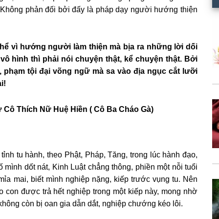
. Không phản đối bởi đấy là pháp dạy người hướng thiện
 thể vì hướng người làm thiện mà bịa ra những lời dối
vô hình thì phải nói chuyện thật, kể chuyện thật. Bởi
, phạm tội đại võng ngữ mà sa vào địa ngục cắt lưỡi
ai!
Sư Cô Thích Nữ Huệ Hiền ( Cô Ba Cháo Gà)
ỉnh tu hành, theo Phật, Pháp, Tăng, trong lúc hành đạo,
ố mình dốt nát, Kinh Luật chẳng thông, phiền một nỗi tuổi
mỉa mai, biết mình nghiệp nặng, kiếp trước vụng tu. Nên
con được trả hết nghiệp trong một kiếp này, mong nhờ
hông còn bị oan gia dẫn dắt, nghiệp chướng kéo lôi.