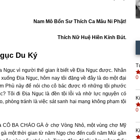
Nam Mô Bổn Sư Thích Ca Mâu Ni Phật!
Thích Nữ Huệ Hiền Kính Bút.
Ngục Du Ký
T
a Ngục vì người thế gian ít biết về Ðịa Ngục được. Nhân
0
i xuống Ðịa Ngục, hôm nay tôi đặng về đây là do một đại
Đ
h
êm Phù này để nói cho cô bác được rõ những tội phước
s
ục? Tôi đi Ðịa Ngục là đền tội lỗi và nhờ lực nguyện có
K
áo, phòng tránh là việc sát sanh hại mạng không phạm tội
0
Đ
h
s
ôi là CÔ BA CHÁO GÀ ở chợ Vòng Nhỏ, một vùng chợ Mỹ
K
o gà một thời gian từ năm Ngọ cho đến cuối năm Mùi gần