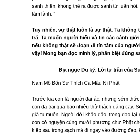
sanh thiên, không thể ra được sanh tử luân hồi
làm lành. ”
Tuy nhiên, sự thật luôn là sự thật. Ta không
trá. Ta muốn người hiểu và tin các cảnh giới 
nếu không thật sẽ đoạn đi tín tâm của người
vậy! Mong bạn đọc minh lý, phân biệt đúng s
Địa ngục Du ký: Lời tự trần của 
Nam Mô Bổn Sư Thích Ca Mâu Ni Phật!
Trước kia con là người đại ác, nhưng sớm thức t
con đã trãi qua bao nhiêu thử thách đắng cay. S
già tu muộn. Ngoài đời khảo đảo, trong đạo lại 
con có nguyện cùng mười phương chư Phật cho 
kiếp sau trong sạch mà đi ngay vào đường đạo, k