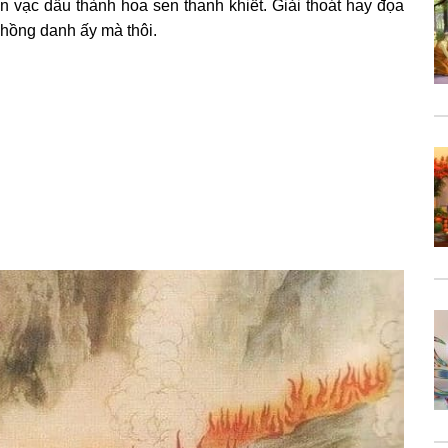
 vạc dầu thành hoa sen thanh khiết. Giải thoát hay đọa
 hồng danh ấy mà thôi.