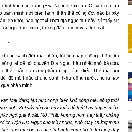
o bắt hồn con xuống Ðịa Ngục để xử án. Ôi, vì mình tạo
Nào trầm mình nơi biển lạnh, thân thể cứng đờ, nào bị bầy
hân lên khói, nào ngất xỉu nơi địa ngục thứ bảy: Vì thấy sự
cửa ngục thứ mười, tưởng đâu thân này ra tro mạt.
*
y chúng sanh đời mạt pháp, tội ác chập chồng không tin
n sống lại để nói chuyện Ðịa Ngục, hầu nhắc nhở bà con,
cõi thế, thân con còn phải mang câm, điếc. Thế mà lắm
iả dối để mê hoặc chúng sanh. Như uống nước: nóng hay
đã quá phân minh.
g vạn loài đang lặn hụp trong biển khổ sông mê, đồng thời
úng sanh. Xét vậy dù cao hay thấp dù thật hay huyền diệu,
iác ngộ giải thoát. Mô Phật, Nhưng hôm nay thầy chẳng
con kể chuyện Ðịa Ngục cho thầy nghe, nhờ thầy chứng minh
hắc nhở bà con, cô bác tu hành, còn như tà thì thầy dạy