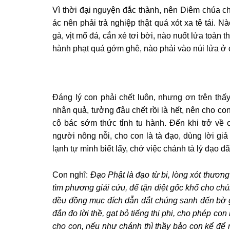
Vì thời đại nguyện đắc thành, nên Diêm chúa ch
ác nên phải trả nghiệp thật quá xót xa tê tái. 
gà, vịt mổ đá, cắn xé tơi bời, nào nuốt lửa toàn t
hành phạt quá gớm ghê, nào phải vào núi lửa ở 
Ðáng lý con phải chết luôn, nhưng ơn trên thấ
nhân quả, tưởng đâu chết rồi là hết, nên cho co
cô bác sớm thức tỉnh tu hành. Ðến khi trở về 
người nông nỗi, cho con là tà đạo, dùng lời g
lạnh tự mình biết lấy, chớ việc chánh tà lý đạo 
Con nghĩ:
Ðạo Phật là đạo từ bi, lòng xót thươn
tìm phương giải cứu, để tận diệt gốc khổ cho ch
đều đồng mục đích dẫn dắt chúng sanh đến bờ g
đắn đo lời thề, gạt bỏ tiếng thị phi, cho phép 
cho con, nếu như chánh thì thầy bảo con kể để n