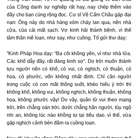
của Công danh sự nghiệp rất hay, nay chép thêm vào
đây cho bạn cùng rộng đọc. Cư sĩ Vệ Cẩm Châu gặp đại
nạn: Ông này do nhà hàng xóm cháy lan qua, nên nhà
cửa, của cải mất sạch. Vợ kinh hãi thành bệnh, vì thế
tâm thần mê loạn, như say, như cuồng. Tổ gửi thư dạy:
“Kinh Pháp Hoa dạy: “Ba cõi không yên, ví như nhà lửa.
Các khổ dẫy đầy, rất đáng kinh sợ”. Do trời muốn thành
tựu người nên có khổ, có vui, có nghịch, có thuận, có
họa, có phước, vốn không nhất định. Chỉ cần người
trong cuộc có con mắt thông suốt, khéo hiểu ý trời thì
không khổ, không vui, không nghịch, không thuận, không
họa, không phước vậy! Do vậy, quân tử vui theo mạng
trời, trên chẳng oán trời, dưới chẳng hận người, tùy ngộ
nhi an, không lúc nào không tự tại tiêu dao. vì thế, vừa
gặp nghịch cảnh bèn đâm ra cuồng loạn.