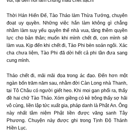
vui, lại đến nỗi làm chúng mau chết sạch!
Thời Hán Hiến Đế, Tào Tháo làm Thừa Tướng, chuyên
đoạt uy quyền. Những việc hắn làm không gì chẳng
nhằm làm suy yếu quyền thế nhà vua, tăng thêm quyền
lực cho bản thân; muốn khi mình chết đi, con mình sẽ
làm vua. Kịp đến khi chết đi, Tào Phi bèn soán ngôi. Xác
cha chưa liệm, Tào Phi đã dời hết cả phi tần đưa sang
cung mình.
Tháo chết đi, mãi mãi đọa trong ác đạo. Đến hơn một
ngàn bốn trăm năm sau, nhằm đời Càn Long nhà Thanh,
tại Tô Châu có người giết heo. Khi moi gan phổi ra, thấy
đề hai chữ Tào Tháo. Xóm giềng có kẻ trông thấy sợ hãi
vô cùng, liền lập tức xuất gia, pháp danh là Phật An. Ông
này nhất tâm niệm Phật liền được vãng sanh Tây
Phương. Chuyện này được ghi trong Tịnh Độ Thánh
Hiền Lục.