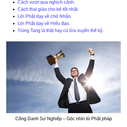
Cách vượt qua nghịch cảnh.
Cách thai giáo cho bé tốt nhất.
Lời Phật dạy về chữ Nhẫn.
Lời Phật dạy về Hiếu đạo.
Trùng Tang là thật hay cú lừa xuyên thế kỷ.
Công Danh Sự Nghiệp – Góc nhìn từ Phật pháp