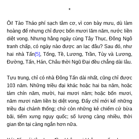
*
Ôi! Tào Tháo phí sạch tâm cơ, vì con bày mưu, dù làm
hoàng đế nhưng chỉ được bốn mươi lăm năm, nước liền
diệt vong. Nhưng hằng ngày cùng Tây Thục, Đông Ngô
tranh chấp, có ngày nào được an lạc đâu? Sau đó, như
hai nhà Tấn
[5]
, Tống, Tề, Lương, Trần, Tùy và Lương,
Đường, Tấn, Hán, Châu thời Ngũ Đại đều chẳng dài lâu.
Tựu trung, chỉ có nhà Đông Tấn dài nhất, cũng chỉ được
103 năm. Những triều đại khác hoặc hai ba năm, hoặc
tám chín năm, mười, hai mươi năm; hoặc bốn mươi,
năm mươi năm liền bị diệt vong. Đấy chỉ mới kể những
triều đại chánh thống; chứ còn những kẻ chiếm cứ bừa
bãi, tiếm xưng ngụy quốc; số lượng càng nhiều, thời
gian tồn tại càng ngắn hơn nữa.