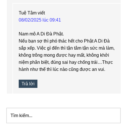
Tuệ Tâm
viết
08/02/2025 lúc 09:41
Nam mô A Di Đà Phật.
Nếu bạn sợ thì phó thác hết cho Phật A Di Đà
sắp xếp. Việc gì đến thì tận tâm tận sức mà làm,
không trông mong được hay mất, không khởi
niệm phân biệt, đúng sai hay chống trái…Thực
hành như thế thì lúc nào cũng được an vui.
Trả lời
Tìm
Sidebar
kiếm...
chính