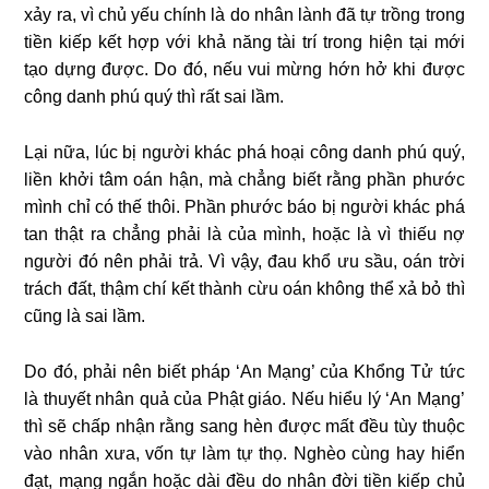
xảy ra, vì chủ yếu chính là do nhân lành đã tự trồng trong
tiền kiếp kết hợp với khả năng tài trí trong hiện tại mới
tạo dựng được. Do đó, nếu vui mừng hớn hở khi được
công danh phú quý thì rất sai lầm.
Lại nữa, lúc bị người khác phá hoại công danh phú quý,
liền khởi tâm oán hận, mà chẳng biết rằng phần phước
mình chỉ có thế thôi. Phần phước báo bị người khác phá
tan thật ra chẳng phải là của mình, hoặc là vì thiếu nợ
người đó nên phải trả. Vì vậy, đau khổ ưu sầu, oán trời
trách đất, thậm chí kết thành cừu oán không thể xả bỏ thì
cũng là sai lầm.
Do đó, phải nên biết pháp ‘An Mạng’ của Khổng Tử tức
là thuyết nhân quả của Phật giáo. Nếu hiểu lý ‘An Mạng’
thì sẽ chấp nhận rằng sang hèn được mất đều tùy thuộc
vào nhân xưa, vốn tự làm tự thọ. Nghèo cùng hay hiển
đạt, mạng ngắn hoặc dài đều do nhân đời tiền kiếp chủ