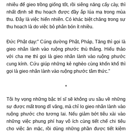
nhiêu để gieo trồng giống tốt, rồi siêng năng cấy cày, thì
nhất định sẽ thu hoạch được đầy ắp lúa mạ trong mùa
thu. Ðây là việc hiển nhiên. Có khác biệt chăng trong sự
thu hoạch là do việc bỏ phân bón ít nhiều.
Ðức Phật dạy:” Cúng dường Phật, Pháp, Tăng thì gọi là
gieo nhân lành vào ruộng phước thù thắng. Hiếu thảo
với cha mẹ thì gọi là gieo nhân lành vào ruộng phước
cung kính. Cứu giúp những kẻ nghèo cùng khốn khổ thì
gọi là gieo nhân lành vào ruộng phước tâm thức.”
*
Tôi hy vọng những bậc trí sĩ sẽ không ưu sầu về những
sự được mất trong dĩ vãng, mà chỉ lo gieo nhân lành vào
ruộng phước cho tương lai. Nếu giảm bớt tiêu xài vào
những việc phung phí hay vô ích cùng tiết chế chi tiêu
cho việc ăn mặc, rồi dùng những phần được tiết kiệm