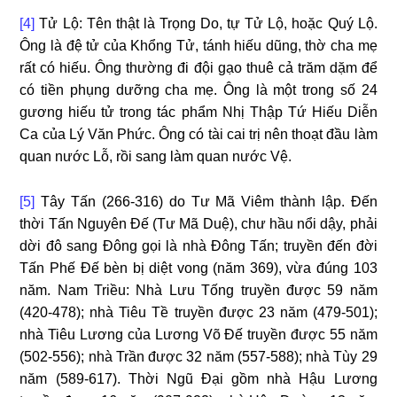
[4]
Tử Lộ: Tên thật là Trọng Do, tự Tử Lộ, hoặc Quý Lộ.
Ông là đệ tử của Khổng Tử, tánh hiếu dũng, thờ cha mẹ
rất có hiếu. Ông thường đi đội gạo thuê cả trăm dặm để
có tiền phụng dưỡng cha mẹ. Ông là một trong số 24
gương hiếu tử trong tác phẩm Nhị Thập Tứ Hiếu Diễn
Ca của Lý Văn Phức. Ông có tài cai trị nên thoạt đầu làm
quan nước Lỗ, rồi sang làm quan nước Vệ.
[5]
Tây Tấn (266-316) do Tư Mã Viêm thành lập. Đến
thời Tấn Nguyên Đế (Tư Mã Duệ), chư hầu nổi dậy, phải
dời đô sang Đông gọi là nhà Đông Tấn; truyền đến đời
Tấn Phế Đế bèn bị diệt vong (năm 369), vừa đúng 103
năm. Nam Triều: Nhà Lưu Tống truyền được 59 năm
(420-478); nhà Tiêu Tề truyền được 23 năm (479-501);
nhà Tiêu Lương của Lương Võ Đế truyền được 55 năm
(502-556); nhà Trần được 32 năm (557-588); nhà Tùy 29
năm (589-617). Thời Ngũ Đại gồm nhà Hậu Lương