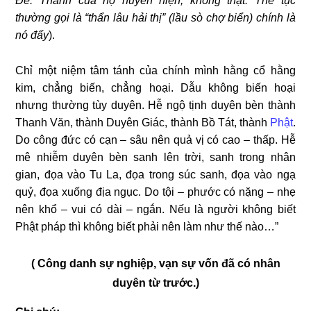
Đế. Thành của họ huyễn hiện, không thật. Thế tục
thường gọi là “thẩn lâu hải thị” (lầu sò chợ biển) chính là
nó đấy
).
Chỉ một niệm tâm tánh của chính mình hằng cổ hằng
kim, chẳng biến, chẳng hoại. Dẫu không biến hoại
nhưng thường tùy duyên. Hễ ngộ tịnh duyên bèn thành
Thanh Văn, thành Duyên Giác, thành Bồ Tát, thành
Phật
.
Do công đức có cạn – sâu nên quả vị có cao – thấp. Hễ
mê nhiễm duyên bèn sanh lên trời, sanh trong nhân
gian, đọa vào Tu La, đọa trong súc sanh, đọa vào ngạ
quỷ, đọa xuống địa ngục. Do tội – phước có nặng – nhẹ
nên khổ – vui có dài – ngắn. Nếu là người không biết
Phật pháp thì không biết phải nên làm như thế nào…”
( Công danh sự nghiệp, vạn sự vốn đã có nhân
duyên từ trước.)