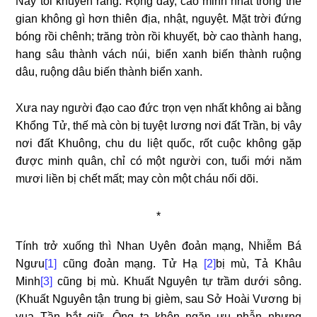
Nay tôi khuyên rằng: Rộng dày, cao minh nhất trong thế
gian không gì hơn thiên địa, nhật, nguyệt. Mặt trời đứng
bóng rồi chênh; trăng tròn rồi khuyết, bờ cao thành hang,
hang sâu thành vách núi, biển xanh biến thành ruộng
dâu, ruộng dâu biến thành biển xanh.
Xưa nay người đạo cao đức trọn vẹn nhất không ai bằng
Khổng Tử, thế mà còn bị tuyệt lương nơi đất Trần, bị vây
nơi đất Khuông, chu du liệt quốc, rốt cuộc không gặp
được minh quân, chỉ có một người con, tuổi mới năm
mươi liền bị chết mất; may còn một cháu nối dõi.
*
Tính trở xuống thì Nhan Uyên đoản mạng, Nhiễm Bá
Ngưu
[1]
cũng đoản mạng. Tử Hạ
[2]
bị mù, Tả Khâu
Minh
[3]
cũng bị mù. Khuất Nguyên tự trầm dưới sông.
(Khuất Nguyên tận trung bị gièm, sau Sở Hoài Vương bị
vua Tần bắt giữ. Ông ta khôn ngăn ưu phẫn nhưng