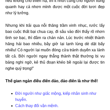
nếu không cho thiên hạ, thì ít nhứt cũng cho người xung
quanh hay cá nhơn mình được một cuộc đời tươi đẹp
như lý tưởng.
Nhưng khi trải qua nỗi thăng trầm vinh nhục, rước lấy
bao cuộc thất bại chua cay, đi sâu vào đời thấy rõ nhơn
tình sơ bạc, thì đâm ra chán nản. Lúc trước nhiệt thành
hăng hái bao nhiêu, bây giờ lại lạnh lùng dè dặt bấy
nhiêu! Có người lại muốn đóng cửa tránh duyên xa lánh
tất cả. Bởi người ngay thẳng thành thật thường bị vu
báng nghi ngờ, kẻ thủ đoạn khéo bề ngoài lại được tin
nghe quý trọng!”
Thế gian ngàn điều điên đảo, đảo điên là như thế!
Đời người như giấc mộng, kiếp nhân sinh như
huyễn.
Cách thay đổi vận mệnh.