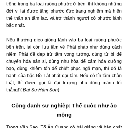
trồng trong ba loại ruộng phước ở trên, thì không những
đời vị lai được tăng phước đức trang nghiêm mà hiện
thế thân an tâm lạc, và trở thành người có phước lành
bậc nhất.
Nếu thường gieo giống lành vào ba loại ruộng phước
bên trên, lại còn lưu tâm về Phật pháp như dùng cách
niệm Phật để dẹp trừ tâm vọng tưởng, dùng từ bi để
chuyển hóa sân si, dùng nhu hòa để cảm hóa cường
bạo, dùng khiêm tốn để chiết phục ngã mạn, thì đó là
hạnh của bậc Bồ Tát phát đại tâm. Nếu có tín tâm chân
thật, thì được gọi là đại trượng phu dũng mãnh tối
thắng!”(
Đại Sư Hám Sơn
)
Công danh sự nghiệp: Thế cuộc như ảo
mộng
Trong Văn Sao, Tổ Ấn Quang có bài giảng về bản chất