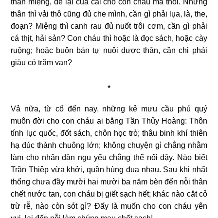
thân miệng, để lại của cải cho con cháu mà thôi. Nhưng
thân thì vải thô cũng đủ che mình, cần gì phải lụa, là, the,
đoạn? Miệng thì canh rau đủ nuốt trôi cơm, cần gì phải
cá thịt, hải sản? Con cháu thì hoặc là đọc sách, hoặc cày
ruộng; hoặc buôn bán tự nuôi được thân, cần chi phải
giàu có trăm vạn?
*
Vả nữa, từ cổ đến nay, những kẻ mưu cầu phú quý
muôn đời cho con cháu ai bằng Tần Thủy Hoàng: Thôn
tính lục quốc, đốt sách, chôn học trò; thâu binh khí thiên
hạ đúc thành chuông lớn; không chuyện gì chẳng nhằm
làm cho nhân dân ngu yếu chẳng thể nổi dậy. Nào biết
Trần Thiệp vừa khởi, quần hùng đua nhau. Sau khi nhất
thống chưa đầy mười hai mười ba năm bèn đến nỗi thân
chết nước tan, con cháu bị giết sạch hết; khác nào cắt cỏ
trừ rễ, nào còn sót gì? Đấy là muốn cho con cháu yên