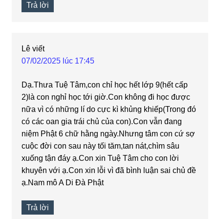
Trả lời
Lê
viết
07/02/2025 lúc 17:45
Dạ.Thưa Tuệ Tâm,con chỉ học hết lớp 9(hết cấp
2)là con nghỉ học tới giờ.Con không đi học được
nữa vì có những lí do cực kì khủng khiếp(Trong đó
có các oan gia trái chủ của con).Con vẫn đang
niệm Phật 6 chữ hằng ngày.Nhưng tâm con cứ sợ
cuộc đời con sau này tối tăm,tan nát,chìm sâu
xuống tận đáy ạ.Con xin Tuệ Tâm cho con lời
khuyên với ạ.Con xin lỗi vì đã bình luận sai chủ đề
ạ.Nam mô A Di Đà Phật
Trả lời