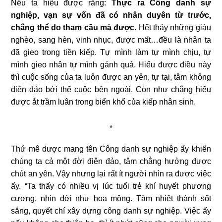
Nếu ta hiểu được rằng:
Thực ra Công danh sự
nghiệp, vạn sự vốn đã có nhân duyên từ trước,
chẳng thể do tham cầu mà được.
Hết thảy những giàu
nghèo, sang hèn, vinh nhục, được mất…đều là nhân ta
đã gieo trong tiền kiếp. Tự mình làm tự mình chịu, tự
mình gieo nhân tự mình gánh quả. Hiểu được điều này
thì cuộc sống của ta luôn được an yên, tự tại, tâm không
điên đảo bởi thế cuộc bên ngoài. Còn như chẳng hiểu
được ắt trầm luân trong biển khổ của kiếp nhân sinh.
*
Thứ mê dược mang tên Công danh sự nghiệp ấy khiến
chúng ta cả một đời điên đảo, tâm chẳng hưởng được
chút an yên. Vậy nhưng lại rất ít người nhìn ra được việc
ấy. “Ta thấy có nhiều vị lúc tuổi trẻ khí huyết phương
cương, nhìn đời như hoa mộng. Tâm nhiệt thành sốt
sắng, quyết chí xây dựng công danh sự nghiệp. Việc ấy