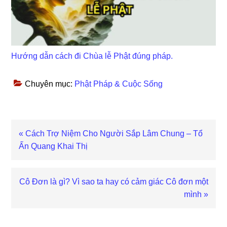
Hướng dẫn cách đi Chùa lễ Phật đúng pháp.
Chuyên mục:
Phật Pháp & Cuộc Sống
Bài
« Cách Trợ Niệm Cho Người Sắp Lâm Chung – Tổ
viết
Ấn Quang Khai Thị
trước
Bài
Cô Đơn là gì? Vì sao ta hay có cảm giác Cô đơn một
viết
mình »
sau
Reader