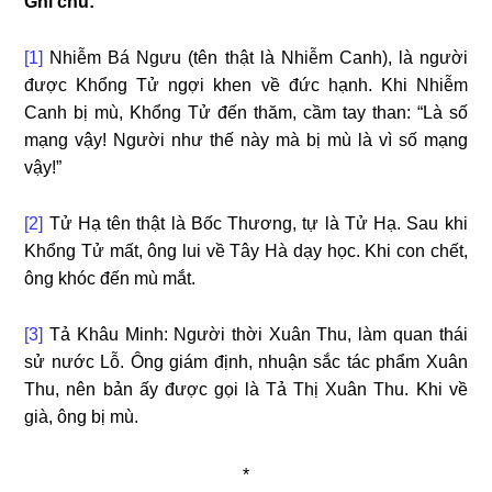
Ghi chú:
[1]
Nhiễm Bá Ngưu (tên thật là Nhiễm Canh), là người
được Khổng Tử ngợi khen về đức hạnh. Khi Nhiễm
Canh bị mù, Khổng Tử đến thăm, cầm tay than: “Là số
mạng vậy! Người như thế này mà bị mù là vì số mạng
vậy!”
[2]
Tử Hạ tên thật là Bốc Thương, tự là Tử Hạ. Sau khi
Khổng Tử mất, ông lui về Tây Hà dạy học. Khi con chết,
ông khóc đến mù mắt.
[3]
Tả Khâu Minh: Người thời Xuân Thu, làm quan thái
sử nước Lỗ. Ông giám định, nhuận sắc tác phẩm Xuân
Thu, nên bản ấy được gọi là Tả Thị Xuân Thu. Khi về
già, ông bị mù.
*