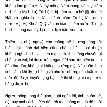
không làm gì được. Ngày mồng Năm tháng Năm tự trầm
nơi sông Mịch La) Tử Lộ
[4]
bị bằm vụn (chữ 醢 đọc là
Hải, có nghĩa là thịt làm thành mắm. Tử Lộ làm quan
nước Vệ, Vệ Khoái Quý và con toan chiếm nước. Tử Lộ
bị chết trong nạn ấy, bị quân địch băm vụn ra).
Thiên địa, nhật nguyệt còn chẳng thể thường hằng bất
biến, đại thánh đại hiền cũng chẳng thể chỉ có thuận
không nghịch; chỉ vui theo mạng trời thì không chuyện gì
chẳng an vui; lại được trăm ngàn đời sau, từ thiên tử cho
đến thứ dân, không ai không ngưỡng mộ. Nếu luận theo
tình cảnh khi ấy, tợ hồ họ vô phước; nhưng nếu luận trên
mức độ được truyền tụng hậu thế thì không ai có phước
bằng được họ!
Người sống trong thế gian, nghĩ ngàn lối, tính muôn bề,
đặt bày mọi cách… Xét đến rốt ráo chẳng qua là để nuôi