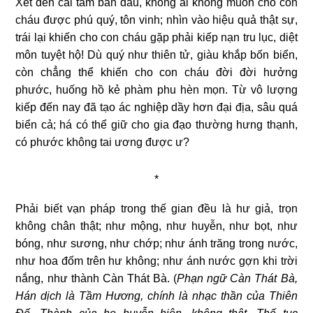
Xét đến cái tâm ban đầu, không ai không muốn cho con
cháu được phú quý, tôn vinh; nhìn vào hiệu quả thật sự,
trái lại khiến cho con cháu gặp phải kiếp nạn tru lục, diệt
môn tuyệt hộ! Dù quý như thiên tử, giàu khắp bốn biển,
còn chẳng thể khiến cho con cháu đời đời hưởng
phước, huống hồ kẻ phàm phu hèn mọn. Từ vô lượng
kiếp đến nay đã tạo ác nghiệp dầy hơn đại địa, sâu quá
biển cả; há có thể giữ cho gia đạo thường hưng thạnh,
có phước không tai ương được ư?
*
Phải biết vạn pháp trong thế gian đều là hư giả, trọn
không chân thật; như mộng, như huyễn, như bọt, như
bóng, như sương, như chớp; như ánh trăng trong nước,
như hoa đốm trên hư không; như ánh nước gợn khi trời
nắng, như thành Càn Thát Bà. (
Phạn ngữ Càn Thát Bà,
Hán dịch là Tầm Hương, chính là nhạc thần của Thiên