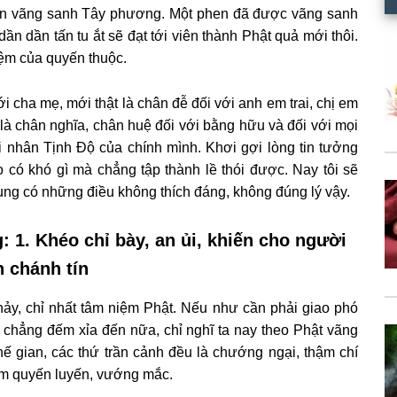
dẫn vãng sanh Tây phương. Một phen đã được vãng sanh
dần dần tấn tu ắt sẽ đạt tới viên thành Phật quả mới thôi.
iệm của quyến thuộc.
i cha mẹ, mới thật là chân đễ đối với anh em trai, chị em
ật là chân nghĩa, chân huệ đối với bằng hữu và đối với mọi
 nhân Tịnh Ðộ của chính mình. Khơi gợi lòng tin tưởng
có khó gì mà chẳng tập thành lề thói được. Nay tôi sẽ
ung có những điều không thích đáng, không đúng lý vậy.
g:
1. Khéo chỉ bày, an ủi, khiến cho người
 chánh tín
hảy, chỉ nhất tâm niệm Phật. Nếu như cần phải giao phó
ì chẳng đếm xỉa đến nữa, chỉ nghĩ ta nay theo Phật vãng
thế gian, các thứ trần cảnh đều là chướng ngại, thậm chí
iệm quyến luyến, vướng mắc.