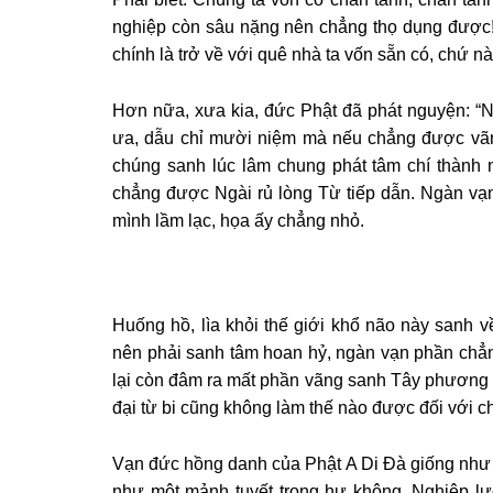
nghiệp còn sâu nặng nên chẳng thọ dụng được
chính là trở về với quê nhà ta vốn sẵn có, chứ nà
Hơn nữa, xưa kia, đức Phật đã phát nguyện: “N
ưa, dẫu chỉ mười niệm mà nếu chẳng được vãng 
chúng sanh lúc lâm chung phát tâm chí thành 
chẳng được Ngài rủ lòng Từ tiếp dẫn. Ngàn vạn
mình lầm lạc, họa ấy chẳng nhỏ.
Huống hồ, lìa khỏi thế giới khổ não này sanh v
nên phải sanh tâm hoan hỷ, ngàn vạn phần chẳn
lại còn đâm ra mất phần vãng sanh Tây phương n
đại từ bi cũng không làm thế nào được đối với 
Vạn đức hồng danh của Phật A Di Ðà giống như lò
như một mảnh tuyết trong hư không. Nghiệp lực