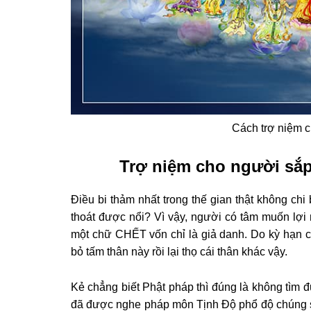
Cách trợ niệm 
Trợ niệm cho người sắp
Ðiều bi thảm nhất trong thế gian thật không ch
thoát được nổi? Vì vậy, người có tâm muốn lợi m
một chữ CHẾT vốn chỉ là giả danh. Do kỳ hạn c
bỏ tấm thân này rồi lại thọ cái thân khác vậy.
Kẻ chẳng biết Phật pháp thì đúng là không tìm 
đã được nghe pháp môn Tịnh Ðộ phổ độ chúng sa