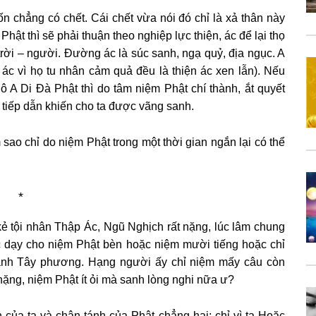
n chẳng có chết. Cái chết vừa nói đó chỉ là xả thân này
Phật thì sẽ phải thuận theo nghiệp lực thiện, ác để lại thọ
rời – người. Đường ác là súc sanh, ngạ quỷ, địa ngục. A
ác vì họ tu nhân cảm quả đều là thiện ác xen lẫn). Nếu
 A Di Ðà Phật thì do tâm niệm Phật chí thành, ắt quyết
n tiếp dẫn khiến cho ta được vãng sanh.
sao chỉ do niệm Phật trong một thời gian ngắn lại có thể
*
 kẻ tội nhân Thập Ác, Ngũ Nghịch rất nặng, lúc lâm chung
ức dạy cho niệm Phật bèn hoặc niệm mười tiếng hoặc chỉ
 sanh Tây phương. Hạng người ấy chỉ niệm mấy câu còn
nặng, niệm Phật ít ỏi mà sanh lòng nghi nữa ư?
 của ta và chân tánh của Phật chẳng hai; chỉ vì ta Hoặc