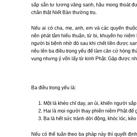
sắp sẵn tư lương vãng sanh, hầu mong thoát đượ
chân thật Niết Bàn thường trụ.
Nếu ai có cha, mẹ, anh, em và các quyến thuộc
nên phát tâm hiếu thuận, từ bi, khuyên họ niệ
người bị bệnh nhờ đó sau khi chết liền được san
nêu lên ba điều trọng yếu để làm căn cứ hòng th
vụng nhưng ý vốn lấy từ kinh Phật. Gặp được n
Ba điều trọng yếu là:
Một là khéo chỉ dạy, an ủi, khiến người sắp
Hai là mọi người thay phiên niệm Phật để 
Ba là hết sức tránh dời động, khóc lóc, kẻo
Nếu có thể tuân theo ba pháp này thì quyết định