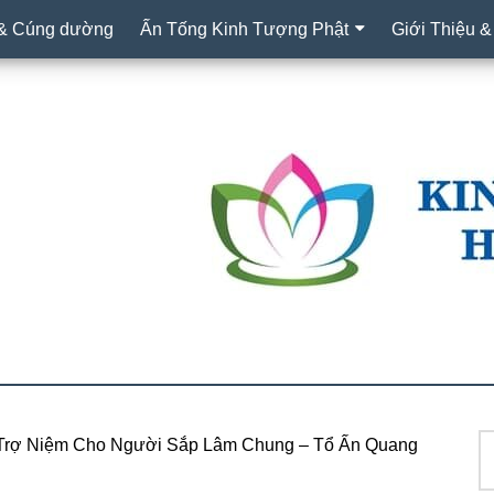
 & Cúng dường
Ấn Tống Kinh Tượng Phật
Giới Thiệu &
T
Trợ Niệm Cho Người Sắp Lâm Chung – Tổ Ấn Quang
S
ki
c