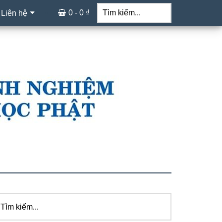
Tìm
kiếm...
0 -
0
₫
 Liên hệ
ìm
idebar
ếm...
hính