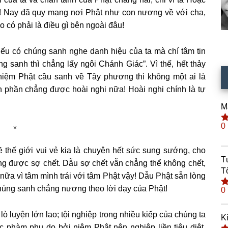
! Nay đã quy mạng nơi Phật như con nương về với cha,
o có phải là điều gì bên ngoài đâu!
ếu có chúng sanh nghe danh hiệu của ta mà chí tâm tin
sanh thì chẳng lấy ngôi Chánh Giác”. Vì thế, hết thảy
niệm Phật cầu sanh về Tây phương thì không một ai là
 phần chẳng được hoài nghi nữa! Hoài nghi chính là tự
M
0
*
Đ
h
s
ề thế giới vui vẻ kia là chuyện hết sức sung sướng, cho
T
g được sợ chết. Dẫu sợ chết vẫn chẳng thể không chết,
T
ữa vì tâm mình trái với tâm Phật vậy! Dẫu Phật sẵn lòng
chúng sanh chẳng nương theo lời dạy của Phật!
0
Đ
h
s
 luyện lớn lao; tội nghiệp trong nhiều kiếp của chúng ta
K
 phàm phu do bởi niệm Phật nên nghiệp liền tiêu diệt,