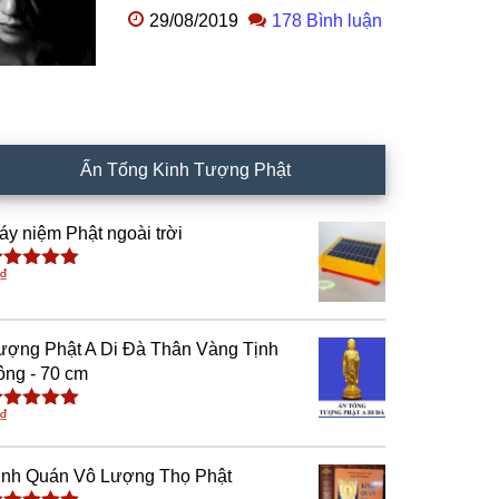
29/08/2019
178 Bình luận
Ấn Tống Kinh Tượng Phật
áy niệm Phật ngoài trời
₫
ược xếp
ạng
5.00
5
ao
ượng Phật A Di Đà Thân Vàng Tịnh
ông - 70 cm
₫
ược xếp
ạng
4.91
5
ao
inh Quán Vô Lượng Thọ Phật