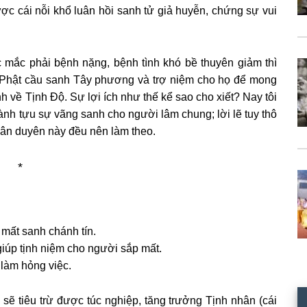
c cái nỗi khổ luân hồi sanh tử giả huyễn, chứng sự vui
 mắc phải bệnh nặng, bệnh tình khó bề thuyên giảm thì
m Phật cầu sanh Tây phương và trợ niệm cho họ để mong
h về Tịnh Ðộ. Sự lợi ích như thế kể sao cho xiết? Nay tôi
ành tựu sự vãng sanh cho người lâm chung; lời lẽ tuy thô
hân duyên này đều nên làm theo.
*
 mất sanh chánh tín.
giúp tịnh niệm cho người sắp mất.
 làm hỏng việc.
 sẽ tiêu trừ được túc nghiệp, tăng trưởng Tịnh nhân (cái