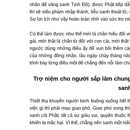
nhân để vãng sanh Tịnh Độ), được Phật tiếp 
thì sẽ siêu phàm nhập thánh, liễu sanh thoát tử, 
Sự lợi ích như vậy hoàn toàn nhờ vào sức trợ n
Có thể làm được như thế mới là chân hiếu đối vớ
gái, mới thật là chân từ đối với con cái, mới th
người; dùng những điều ấy để vun bồi thêm cái
của những đồng nhân, lâu ngày chày tháng nào 
trình bày từng điều một để chẳng đến nỗi lâm ch
Trợ niệm cho người sắp lâm chun
sanh
Thiết tha khuyên người bịnh buông xuống hết t
việc gì thì phải mau giao phó. Giao phó xong th
sanh cõi Phật; tất cả sự giàu vui, quyến thuộc 
khiến ta mắc hại. Vì thế, chẳng nên sanh một n