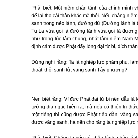
Phải biết: Một niệm chân tánh của chính mình vố
để lại thọ cái thân khác mà thôi. Nếu chẳng niệm 
sanh trong nẻo lành, đường dữ (Đường lành là t
Tu La vừa gọi là đường lành vừa gọi là đường 
như trong lúc lâm chung, nhất tâm niệm Nam Mô
định cảm được Phật dấy lòng đại từ bi, đích thâ
Ðừng nghi rằng: Ta là nghiệp lực phàm phu, làm 
thoát khỏi sanh tử, vãng sanh Tây phương?
Nên biết rằng: Vì đức Phật đại từ bi nên dẫu là
tướng địa ngục hiện ra, mà nếu có thiện tri th
một tiếng thì cũng được Phật tiếp dẫn, vãng
được vãng sanh, há nên cho rằng ta nghiệp lực 
Phải biết: Chúng ta vốn có chân tánh, chân tánh