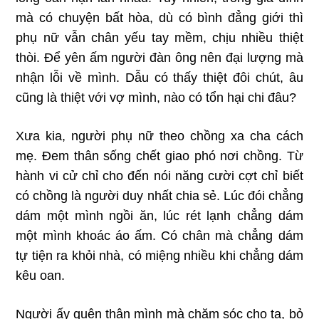
mà có chuyện bất hòa, dù có bình đẳng giới thì
phụ nữ vẫn chân yếu tay mềm, chịu nhiều thiệt
thòi. Để yên ấm người đàn ông nên đại lượng mà
nhận lỗi về mình. Dẫu có thấy thiệt đôi chút, âu
cũng là thiệt với vợ mình, nào có tổn hại chi đâu?
Xưa kia, người phụ nữ theo chồng xa cha cách
mẹ. Đem thân sống chết giao phó nơi chồng. Từ
hành vi cử chỉ cho đến nói năng cười cợt chỉ biết
có chồng là người duy nhất chia sẻ. Lúc đói chẳng
dám một mình ngồi ăn, lúc rét lạnh chẳng dám
một mình khoác áo ấm. Có chân mà chẳng dám
tự tiện ra khỏi nhà, có miệng nhiều khi chẳng dám
kêu oan.
Người ấy quên thân mình mà chăm sóc cho ta, bỏ