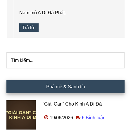
Nam mô A Di Đà Phật.
Trả lời
Tìm
Sidebar
kiếm...
chính
Phá mê & Sanh tín
“Giải Oan” Cho Kinh A Di Đà
19/06/2026
6 Bình luận