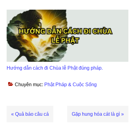
Hướng dẫn cách đi Chùa lễ Phật đúng pháp.
Chuyên mục:
Phật Pháp & Cuộc Sống
Bài
« Quả báo câu cá
Bài
Gặp hung hóa cát là gì »
viết
viết
trước
sau
Reader