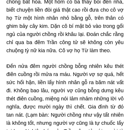
chồng bất hòa. Một hôm có bà thầy bói đến nhà,
biết chuyện liền đòi giá thật cao rồi đưa cho cô vợ
họ Từ một hình nhân nhỏ bằng gỗ, trên thân có
ghim bảy cây kim. Dặn cô bí mật bỏ vào trong gối
ngủ của người chồng rồi khâu lại. Đoán chắc rằng
chỉ qua ba đêm Trần công tử sẽ không còn yêu
chuộng tỳ nữ kia nữa. Cô vợ họ Từ làm theo.
Đến nửa đêm người chồng bỗng nhiên kêu thét
điên cuồng rồi mửa ra máu. Người vợ sợ quá, hết
sức hối hận, liền lấy hình nhân gỗ ra băm nát vất
đi. Không bao lâu, người vợ cũng bỗng dưng kêu
thét điên cuồng, miệng nói lảm nhảm những lời vô
nghĩa, được mười ngày thì chết. Gia đình từ đó
tan nát. (Lạm bàn: Người chồng như vậy tất nhiên
là không tốt, nhưng người vợ cũng là tự chuốc lấy