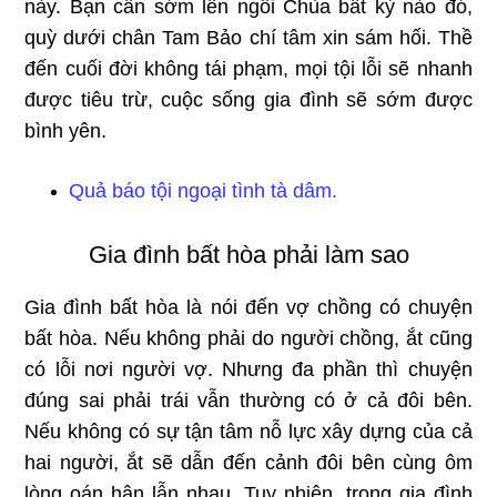
này. Bạn cần sớm lên ngôi Chùa bất kỳ nào đó,
quỳ dưới chân Tam Bảo chí tâm xin sám hối. Thề
đến cuối đời không tái phạm, mọi tội lỗi sẽ nhanh
được tiêu trừ, cuộc sống gia đình sẽ sớm được
bình yên.
Quả báo tội ngoại tình tà dâm.
Gia đình bất hòa phải làm sao
Gia đình bất hòa là nói đến vợ chồng có chuyện
bất hòa. Nếu không phải do người chồng, ắt cũng
có lỗi nơi người vợ. Nhưng đa phần thì chuyện
đúng sai phải trái vẫn thường có ở cả đôi bên.
Nếu không có sự tận tâm nỗ lực xây dựng của cả
hai người, ắt sẽ dẫn đến cảnh đôi bên cùng ôm
lòng oán hận lẫn nhau. Tuy nhiên, trong gia đình