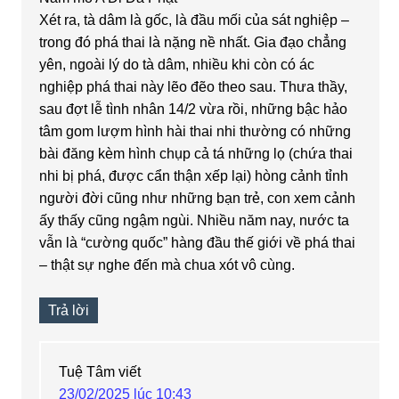
Xét ra, tà dâm là gốc, là đầu mối của sát nghiệp –
trong đó phá thai là nặng nề nhất. Gia đạo chẳng
yên, ngoài lý do tà dâm, nhiều khi còn có ác
nghiệp phá thai này lẽo đẽo theo sau. Thưa thầy,
sau đợt lễ tình nhân 14/2 vừa rồi, những bậc hảo
tâm gom lượm hình hài thai nhi thường có những
bài đăng kèm hình chụp cả tá những lọ (chứa thai
nhi bị phá, được cẩn thận xếp lại) hòng cảnh tỉnh
người đời cũng như những bạn trẻ, con xem cảnh
ấy thấy cũng ngậm ngùi. Nhiều năm nay, nước ta
vẫn là “cường quốc” hàng đầu thế giới về phá thai
– thật sự nghe đến mà chua xót vô cùng.
Trả lời
Tuệ Tâm
viết
23/02/2025 lúc 10:43