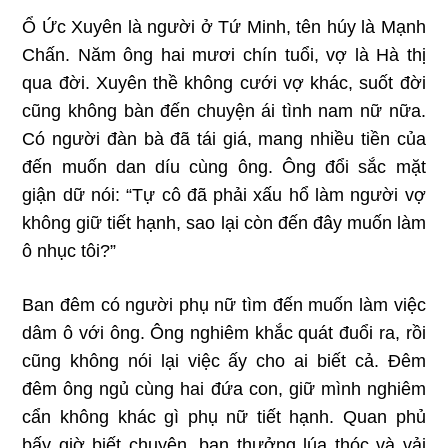
Ổ Ức Xuyên là người ở Tứ Minh, tên húy là Mạnh
Chấn. Năm ông hai mươi chín tuổi, vợ là Hà thị
qua đời. Xuyên thề không cưới vợ khác, suốt đời
cũng không bàn đến chuyện ái tình nam nữ nữa.
Có người đàn bà đã tái giá, mang nhiều tiền của
đến muốn dan díu cùng ông. Ông đổi sắc mặt
giận dữ nói: “Tự cô đã phải xấu hổ làm người vợ
không giữ tiết hạnh, sao lại còn đến đây muốn làm
ô nhục tôi?”
Ban đêm có người phụ nữ tìm đến muốn làm việc
dâm ô với ông. Ông nghiêm khắc quát đuổi ra, rồi
cũng không nói lại việc ấy cho ai biết cả. Đêm
đêm ông ngủ cùng hai đứa con, giữ mình nghiêm
cẩn không khác gì phụ nữ tiết hạnh. Quan phủ
bấy giờ biết chuyện, ban thưởng lúa thóc và vải