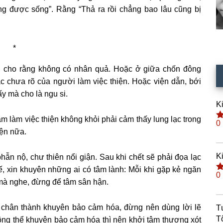
úng được sống”. Rằng “Thả ra rồi chẳng bao lâu cũng bị
*
ng cho rằng không có nhân quả. Hoặc ở giữa chốn đông
c chưa rõ của người làm việc thiện. Hoặc viện dẫn, bới
y mà cho là ngu si.
K
 làm việc thiện không khỏi phải cảm thấy lung lạc trong
0
Đ
iện nữa.
h
s
K
hẫn nộ, chư thiên nổi giận. Sau khi chết sẽ phải đọa lạc
ế, xin khuyên những ai có tâm lành: Mỗi khi gặp kẻ ngăn
0
Đ
g mà nghe, đừng để tâm sân hận.
h
s
 chân thành khuyên bảo cảm hóa, đừng nên dùng lời lẽ
T
T
ng thể khuyên bảo cảm hóa thì nên khởi tâm thương xót