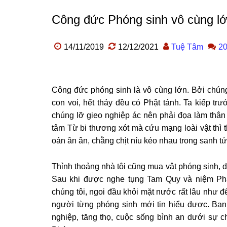
Công đức Phóng sinh vô cùng l
14/11/2019
12/12/2021
Tuệ Tâm
20
Công đức phóng sinh là vô cùng lớn. Bởi chúng
con voi, hết thảy đều có Phật tánh. Ta kiếp tr
chúng lỡ gieo nghiệp ác nên phải đọa làm thân d
tâm Từ bi thương xót mà cứu mạng loài vật thì 
oán ân ân, chằng chịt níu kéo nhau trong sanh tử
Thỉnh thoảng nhà tôi cũng mua vật phóng sinh, dù
Sau khi được nghe tụng Tam Quy và niệm Phậ
chúng tôi, ngoi đầu khỏi mặt nước rất lâu như để
người từng phóng sinh mới tin hiểu được. Bạ
nghiệp, tăng thọ, cuộc sống bình an dưới sự