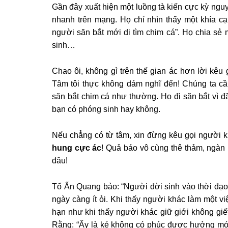
Gần đây xuất hiện một luồng tà kiến cực kỳ nguy
nhanh trên mạng. Họ chỉ nhìn thấy một khía 
người săn bắt mới di tìm chim cá”. Họ chia sẻ
sinh…
Chao ôi, không gì trên thế gian ác hơn lời kêu
Tâm tôi thực không dám nghĩ đến! Chúng ta cầ
săn bắt chim cá như thường. Họ đi săn bắt vì 
bạn có phóng sinh hay không.
Nếu chẳng có từ tâm, xin đừng kêu gọi người 
hung cực ác
! Quả báo vô cùng thê thảm, ngàn 
đâu!
Tổ Ấn Quang bảo: “Người đời sinh vào thời đạo
ngày càng ít ỏi. Khi thấy người khác làm một vi
hạn như khi thấy người khác giữ giới không giết 
Rằng: “Ấy là kẻ không có phúc được hưởng món