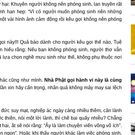
 hại: Khuyên người không nên phóng sinh, lan truyền rất
cạnh hạn hẹp: “Vì có người muốn phóng sinh nên những
 một vài hình ảnh cảm động rồi kêu gọi không nên phóng
 gọi này!!! Quả báo dành cho người kêu gọi thế nào, Tuệ
n hiểu rằng: Nếu bạn không phóng sinh, người thợ vẫn
đã lựa chọn nghề mưu sinh như thế, không phụ thuộc nơi
khác cũng như mình.
Nhà Phật gọi hành vi này là cùng
lần xin hãy cẩn trọng, nhân quả không mảy may sai lệch
 đức suy mạt, nghiệp ác ngày càng nhiều thêm, căn lành
ệc thiện, nói một lời lành, thì chê bai quấy nhiễu? Chẳng
hại, ắt sẽ nói rằng: “Ấy là làm chuyện viển vông vô ích”.
 ngon”. Hoặc khi thấy người khác làm việc phóng sinh,