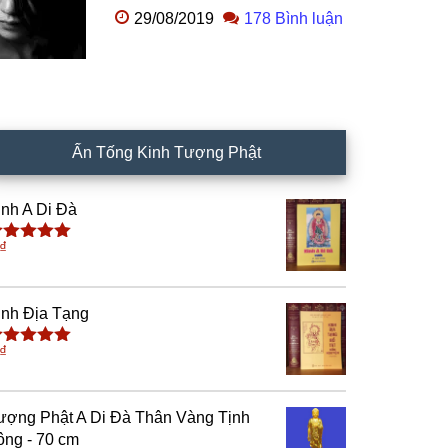
29/08/2019
178 Bình luận
Ấn Tống Kinh Tượng Phật
inh A Di Đà
₫
ược xếp
ạng
5.00
5
ao
inh Địa Tạng
₫
ược xếp
ạng
5.00
5
ao
ượng Phật A Di Đà Thân Vàng Tịnh
ông - 70 cm