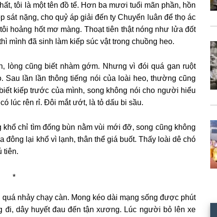
hất, tôi là một tên đồ tể. Hơn ba mươi tuổi mãn phần, hồn
iệp sát nặng, cho quỷ áp giải đến ty Chuyển luân để thọ ác
 tôi hoảng hốt mơ màng. Thoạt tiên thật nóng như lửa đốt
hì mình đã sinh làm kiếp súc vật trong chuồng heo.
h, lòng cũng biết nhàm gớm. Nhưng vì đói quá gan ruột
. Sau lần lần thông tiếng nói của loài heo, thường cũng
biết kiếp trước của mình, song không nói cho người hiểu
 lúc rên rỉ. Đôi mắt ướt, là tỏ dấu bi sầu.
g khổ chỉ tìm đống bùn nằm vùi mới đỡ, song cũng không
đông lại khổ vì lạnh, thân thể giá buốt. Thấy loài dê chó
 tiên.
*
sợ quá nhảy chạy càn. Mong kéo dài mạng sống được phút
ng đi, dây huyết đau đến tận xương. Lúc người bỏ lên xe