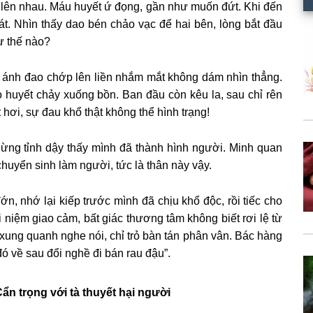
è lên nhau. Máu huyết ứ đọng, gần như muốn đứt. Khi đến
 nát. Nhìn thấy dao bén chảo vạc để hai bên, lòng bắt đầu
ư thế nào?
ấy ánh đao chớp lên liền nhắm mắt không dám nhìn thẳng.
o huyết chảy xuống bồn. Ban đầu còn kêu la, sau chỉ rên
hơi, sự đau khổ thật không thể hình trạng!
ừng tỉnh dậy thấy mình đã thành hình người. Minh quan
chuyển sinh làm người, tức là thân này vậy.
đớn, nhớ lại kiếp trước mình đã chịu khổ độc, rồi tiếc cho
i niệm giao cảm, bất giác thương tâm không biết rơi lệ từ
 xung quanh nghe nói, chỉ trỏ bàn tán phân vân. Bác hàng
đó về sau đổi nghề đi bán rau đậu”.
n trọng với tà thuyết hại người