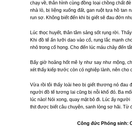
chạy về, thân hình cùng đồng loại chồng chất đ
nhà lò, bị liệng xuống đất, gan ruột tựa hồ tan
run sợ. Không biết đến khi bị giết sẽ đau đớn nh
Lúc thọc huyết, thân tâm sảng sốt rụng rời. Th
Khi đồ tể ấn lưỡi dao vào cổ, rung lắc mạnh ch
nhỏ trong cổ họng. Cho đến lúc máu chảy đến tắt 
Bấy giờ hoảng hốt mê ly như say như mộng, ch
xét thấy kiếp trước còn có nghiệp lành, nên cho 
Vừa rồi tôi thấy loài heo bị giết thương nó đau 
người đồ tể tương lai cũng bị nỗi khổ đó. Ba mố
lúc nào! Nói xong, quay mặt bỏ đi. Lúc ấy người
thịt được biết câu chuyện, sanh lòng sợ hãi. Từ 
Công đức Phóng sinh: Cẩ