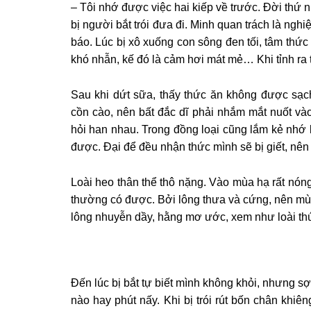
– Tôi nhớ được việc hai kiếp về trước. Đời thứ n
bị người bắt trói đưa đi. Minh quan trách là ngh
báo. Lúc bị xô xuống con sông đen tối, tâm thức
khó nhẫn, kế đó là cảm hơi mát mẻ… Khi tỉnh ra t
Sau khi dứt sữa, thấy thức ăn không được sạc
cồn cào, nên bất đắc dĩ phải nhắm mắt nuốt vào
hỏi han nhau. Trong đồng loại cũng lắm kẻ nhớ 
được. Đại để đều nhận thức mình sẽ bị giết, nên có
Loài heo thân thể thô nặng. Vào mùa hạ rất nón
thường có được. Bởi lông thưa và cứng, nên mùa 
lông nhuyễn dầy, hằng mơ ước, xem như loài thú
Đến lúc bị bắt tự biết mình không khỏi, nhưng 
nào hay phút nấy. Khi bị trói rút bốn chân khiê