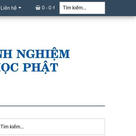
Tìm
kiếm...
0 -
0
₫
 Liên hệ
ìm
idebar
ếm...
hính