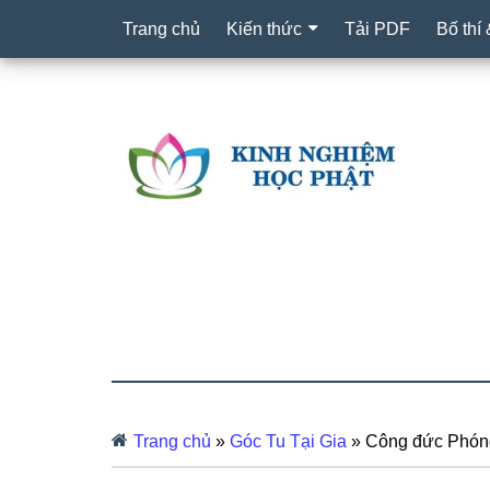
Trang chủ
Kiến thức
Tải PDF
Bố thí
Trang chủ
»
Góc Tu Tại Gia
»
Công đức Phóng