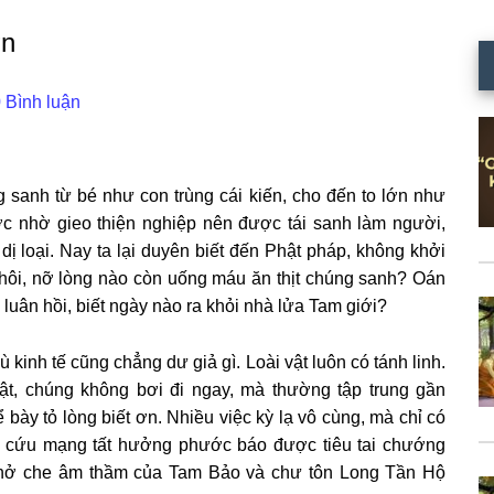
ớn
 Bình luận
 sanh từ bé như con trùng cái kiến, cho đến to lớn như
ước nhờ gieo thiện nghiệp nên được tái sanh làm người,
ị loại. Nay ta lại duyên biết đến Phật pháp, không khởi
thôi, nỡ lòng nào còn uống máu ăn thịt chúng sanh? Oán
 luân hồi, biết ngày nào ra khỏi nhà lửa Tam giới?
 kinh tế cũng chẳng dư giả gì. Loài vật luôn có tánh linh.
t, chúng không bơi đi ngay, mà thường tập trung gần
 bày tỏ lòng biết ơn. Nhiều việc kỳ lạ vô cùng, mà chỉ có
n cứu mạng tất hưởng phước báo được tiêu tai chướng
 chở che âm thầm của Tam Bảo và chư tôn Long Tần Hộ