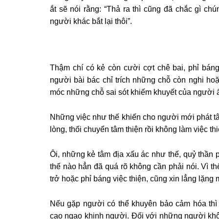
ắt sẽ nói rằng: “Thả ra thì cũng đã chắc gì ch
người khác bắt lại thôi”.
Thậm chí có kẻ còn cười cợt chê bai, phỉ bá
người bài bác chỉ trích những chỗ còn nghi hoặ
móc những chỗ sai sót khiếm khuyết của người ấ
Những việc như thế khiến cho người mới phát tâm
lòng, thối chuyển tâm thiện rồi không làm việc th
Ôi, những kẻ tâm địa xấu ác như thế, quỷ thần p
thế nào hẳn đã quá rõ không cần phải nói. Vì th
trở hoặc phỉ báng việc thiện, cũng xin lẳng lặn
Nếu gặp người có thể khuyên bảo cảm hóa thì
cao ngạo khinh người. Đối với những người khô