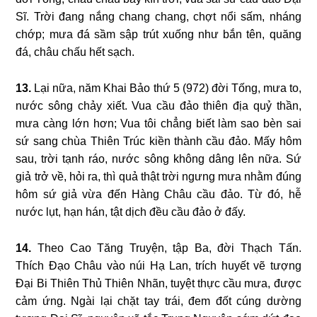
Sĩ. Trời đang nắng chang chang, chợt nổi sấm, nháng
chớp; mưa đá sầm sập trút xuống như bắn tên, quăng
đá, châu chấu hết sạch.
13.
Lại nữa, năm Khai Bảo thứ 5 (972) đời Tống, mưa to,
nước sông chảy xiết. Vua cầu đảo thiên địa quỷ thần,
mưa càng lớn hơn; Vua tôi chẳng biết làm sao bèn sai
sứ sang chùa Thiên Trúc kiền thành cầu đảo. Mấy hôm
sau, trời tạnh ráo, nước sông không dâng lên nữa. Sứ
giả trở về, hỏi ra, thì quả thật trời ngưng mưa nhằm đúng
hôm sứ giả vừa đến Hàng Châu cầu đảo. Từ đó, hễ
nước lụt, hạn hán, tật dịch đều cầu đảo ở đấy.
14.
Theo Cao Tăng Truyện, tập Ba, đời Thạch Tấn.
Thích Đạo Châu vào núi Hạ Lan, trích huyết vẽ tượng
Đại Bi Thiên Thủ Thiên Nhãn, tuyệt thực cầu mưa, được
cảm ứng. Ngài lại chặt tay trái, đem đốt cúng dường