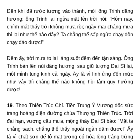
Đến khi đã rước tượng vào thành, mời ông Trình dâng
hương; ông Trình lại ngửa mặt lên trời nói: “Hôm nay,
chính mắt thấy trời không mưa rồi; ngày mai chẳng mưa
thì lại như thế nào đây? Ta chẳng thể sấp ngửa chạy đôn
chạy đáo được!”
Đêm ấy, trời mưa to lai láng suốt đêm đến tận sáng. Ông
Trình bèn lên núi dâng hương; sau giữ tượng Đại Sĩ lại,
một mình tụng kinh cả ngày. Ấy là vì linh ứng đến mức
như vậy thì chẳng thể nào không hồi tâm quy hướng
được!
19.
Theo Thiên Trúc Chí. Tiền Trung Ý Vương dốc sức
trang hoàng điện đường chùa Thượng Thiên Trúc. Trời
đại hạn, vương cầu mưa, mộng thấy Đại Sĩ bảo: “Mặt ta
chẳng sạch, chẳng thể thấy ngoài ngàn dặm được!” Ấy
là vì chất sơn để tô mặt tượng có hòa lòng trắng trứng