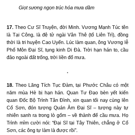
Giọt sương ngọn trúc hóa mưa dầm
17.
Theo Cư Sĩ Truyện, đời Minh. Vương Mạnh Túc tên
là Tại Công, là đệ tử ngài Vân Thê (tổ Liên Trì), đồng
thời là tri huyện Cao Uyển. Lúc làm quan, ông Vương lễ
Phổ Môn Đại Sĩ, tụng kinh Di Đà. Trời hạn hán to, cầu
đảo ngoài đất trống, trời liền đổ mưa.
*
18.
Theo Lãng Tích Tục Đàm, tại Phước Châu có một
năm mùa Hè bị hạn hán. Quan Tư Đạo bèn yết kiến
quan Đốc Bộ Trình Tân Đình, xin quan tối nay cùng lên
Cổ Sơn, đón tượng Quán Âm Đại Sĩ – tượng này tự
nhiên sanh ra trong lò gốm – về thành để cầu mưa. Họ
Trình mỉm cười nói: “Đại Sĩ tại Tây Thiên, chẳng ở Cổ
Sơn, các ông tự làm là được rồi”.