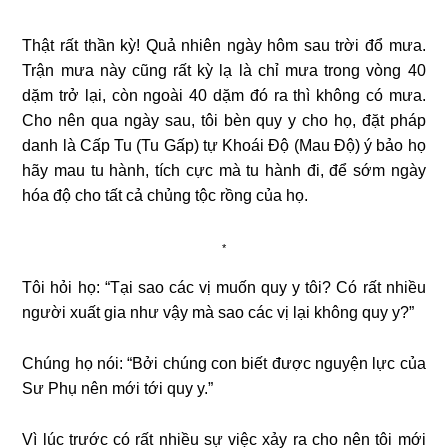
Thật rất thần kỳ! Quả nhiên ngày hôm sau trời đổ mưa.
Trận mưa này cũng rất kỳ lạ là chỉ mưa trong vòng 40
dặm trở lại, còn ngoài 40 dặm đó ra thì không có mưa.
Cho nên qua ngày sau, tôi bèn quy y cho họ, đặt pháp
danh là Cấp Tu (Tu Gấp) tự Khoái Độ (Mau Độ) ý bảo họ
hãy mau tu hành, tích cực mà tu hành đi, để sớm ngày
hóa độ cho tất cả chủng tộc rồng của họ.
*
Tôi hỏi họ: “Tại sao các vị muốn quy y tôi? Có rất nhiều
người xuất gia như vậy mà sao các vị lại không quy y?”
Chúng họ nói: “Bởi chúng con biết được nguyện lực của
Sư Phụ nên mới tới quy y.”
Vì lúc trước có rất nhiều sự việc xảy ra cho nên tôi mới