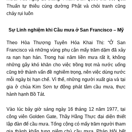
Thuấn tự thiêu cúng dường Phật và chòi tranh cũng
cháy rụi luôn
Sự Linh nghiệm khi Cầu mưa ở San Francisco – Mỹ
Theo Hòa Thượng Tuyên Hóa Khai Thị: “Ở San
Francisco và những vùng phụ cận mấy trăm dặm đã xảy
ra nạn hạn hán. Trong hai năm liền mưa rất ít, không
những gây khó khăn cho việc trồng trọt mà nước uống
cũng trở thành vấn đề nghiêm trọng, nên việc dùng nước
mỗi ngày bị hạn chế. Vì thế, những người xuất gia và tại
gia ở chùa Kim Sơn tự động phát tâm cầu mưa, thực
hành hạnh Bồ Tát.
Vào lúc bảy giờ sáng ngày 16 tháng 12 năm 1977, tại
công viên Golden Gate, Thầy Hằng Thực đại diện thiết
lập đàn để cầu mưa. Tổng cộng có mấy trăm người tham
gia thành khẩn tụng niệm chú cầu mưa. Pháp Hội hết