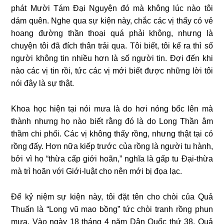
phát Mười Tám Đại Nguyện đó mà không lúc nào tôi
dám quên. Nghe qua sự kiện này, chắc các vị thấy có vẻ
hoang đường thần thoại quá phải không, nhưng là
chuyện tôi đã đích thân trải qua. Tôi biết, tôi kể ra thì số
người không tin nhiều hơn là số người tin. Đợi đến khi
nào các vị tin rồi, tức các vị mới biết được những lời tôi
nói đây là sự thật.
Khoa học hiện tại nói mưa là do hơi nóng bốc lên mà
thành nhưng họ nào biết rằng đó là do Long Thần âm
thầm chi phối. Các vị không thấy rồng, nhưng thật tại có
rồng đấy. Hơn nữa kiếp trước của rồng là người tu hành,
bởi vì họ “thừa cấp giới hoãn,” nghĩa là gấp tu Đại-thừa
mà trì hoãn với Giới-luật cho nên mới bị đọa lạc.
Để kỷ niệm sự kiện này, tôi đặt tên cho chòi của Quả
Thuấn là “Long vũ mao bồng” tức chòi tranh rồng phun
mưa. Vào ngày 18 tháng 4 năm Dân Quốc thứ 38, Quả