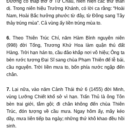
Đường có tháp thờ ở Tứ Châu, hiển hiện các thứ thần
dị. Trong niên hiệu Trường Khánh, có lời ca rằng: “Hoài
Nam, Hoài Bắc hưởng phước từ đây, từ Đông sang Tây
thảy trúng mùa”. Cả vùng ấy liền trúng mùa to.
6.
Theo Thiên Trúc Chí, năm Hàm Bình nguyên niên
(998) đời Tống, Trương Khứ Hoa làm quận thú đất
Hàng. Trời hạn hán to, cầu đảo khắp nơi vô hiệu; Ông ta
bèn rước tượng Đại Sĩ sang chùa Phạm Thiên để lễ bái,
cầu nguyện. Trời liền mưa to, bốn phía nước ngập đến
chân.
7.
Lại nữa, vào năm Cảnh Thái thứ 6 (1455) đời Minh,
vùng Lưỡng Chiết khổ sở vì hạn. Trấn Thủ là ông Tôn
bèn trai giới, tắm gội; đi chân không đến chùa Thiên
Trúc, đón tượng về cầu mưa. Ngay hôm ấy, mây kéo
dầy, mưa liên tiếp ba ngày; những thứ khô khao đều hồi
sinh.