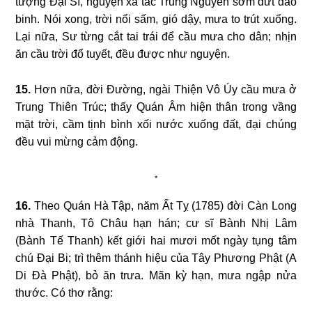
tượng Đại Sĩ, nguyện xã tắc Trung Nguyên sớm dứt đao
binh. Nói xong, trời nổi sấm, gió dậy, mưa to trút xuống.
Lại nữa, Sư từng cắt tai trái để cầu mưa cho dân; nhịn
ăn cầu trời đổ tuyết, đều được như nguyện.
15.
Hơn nữa, đời Đường, ngài Thiện Vô Úy cầu mưa ở
Trung Thiên Trúc; thấy Quán Âm hiện thân trong vầng
mặt trời, cầm tịnh bình xối nước xuống đất, đại chúng
đều vui mừng cảm động.
*
16.
Theo Quán Hà Tập, năm Ất Tỵ (1785) đời Càn Long
nhà Thanh, Tô Châu hạn hán; cư sĩ Bành Nhị Lâm
(Bành Tế Thanh) kết giới hai mươi mốt ngày tụng tâm
chú Đại Bi; trì thêm thánh hiệu của Tây Phương Phật (A
Di Đà Phật), bỏ ăn trưa. Mãn kỳ hạn, mưa ngập nửa
thước. Có thơ rằng: