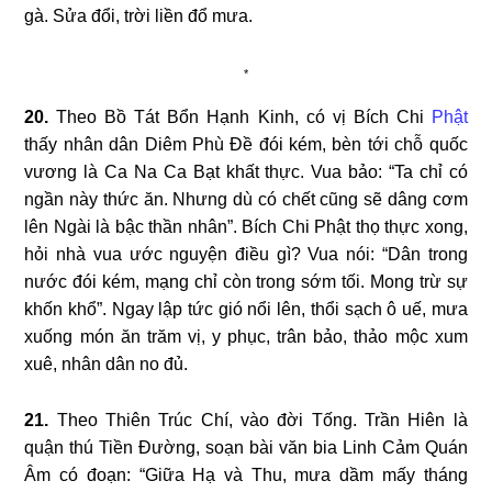
gà. Sửa đổi, trời liền đổ mưa.
*
20.
Theo Bồ Tát Bổn Hạnh Kinh, có vị Bích Chi
Phật
thấy nhân dân Diêm Phù Đề đói kém, bèn tới chỗ quốc
vương là Ca Na Ca Bạt khất thực. Vua bảo: “Ta chỉ có
ngần này thức ăn. Nhưng dù có chết cũng sẽ dâng cơm
lên Ngài là bậc thần nhân”. Bích Chi Phật thọ thực xong,
hỏi nhà vua ước nguyện điều gì? Vua nói: “Dân trong
nước đói kém, mạng chỉ còn trong sớm tối. Mong trừ sự
khốn khổ”. Ngay lập tức gió nổi lên, thổi sạch ô uế, mưa
xuống món ăn trăm vị, y phục, trân bảo, thảo
mộc xum
xuê, nhân dân no đủ.
21.
Theo Thiên Trúc Chí, vào đời Tống. Trần Hiên là
quận thú Tiền Đường, soạn bài văn bia Linh Cảm Quán
Âm có đoạn: “Giữa Hạ và Thu, mưa dầm mấy tháng