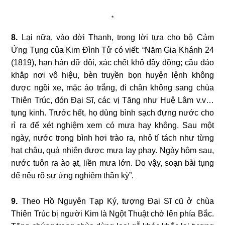
*
8.
Lại nữa, vào đời Thanh, trong lời tựa cho bộ Cảm
Ứng Tụng của Kim Đình Tử có viết: “Năm Gia Khánh 24
(1819), hạn hán dữ dội, xác chết khô đầy đồng; cầu đảo
khắp nơi vô hiệu, bèn truyền bọn huyện lệnh không
được ngồi xe, mặc áo trắng, đi chân không sang chùa
Thiên Trúc, đón Đại Sĩ, các vị Tăng như Huệ Lâm v.v…
tụng kinh. Trước hết, họ dùng bình sạch đựng nước cho
rỉ ra để xét nghiệm xem có mưa hay không. Sau một
ngày, nước trong bình hơi trào ra, nhỏ tí tách như từng
hạt châu, quả nhiên được mưa lay phay. Ngày hôm sau,
nước tuôn ra ào ạt, liền mưa lớn. Do vậy, soạn bài tụng
để nêu rõ sự ứng nghiệm thần kỳ”.
9.
Theo Hồ Nguyên Tạp Ký, tượng Đại Sĩ cũ ở chùa
Thiên Trúc bị người Kim là Ngột Thuật chở lên phía Bắc.