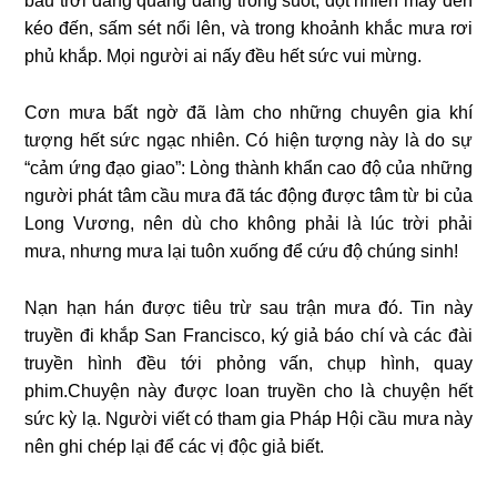
bầu trời đang quang đãng trong suốt, đột nhiên mây đen
kéo đến, sấm sét nổi lên, và trong khoảnh khắc mưa rơi
phủ khắp. Mọi người ai nấy đều hết sức vui mừng.
Cơn mưa bất ngờ đã làm cho những chuyên gia khí
tượng hết sức ngạc nhiên. Có hiện tượng này là do sự
“cảm ứng đạo giao”: Lòng thành khẩn cao độ của những
người phát tâm cầu mưa đã tác động được tâm từ bi của
Long Vương, nên dù cho không phải là lúc trời phải
mưa, nhưng mưa lại tuôn xuống để cứu độ chúng sinh!
Nạn hạn hán được tiêu trừ sau trận mưa đó. Tin này
truyền đi khắp San Francisco, ký giả báo chí và các đài
truyền hình đều tới phỏng vấn, chụp hình, quay
phim.Chuyện này được loan truyền cho là chuyện hết
sức kỳ lạ. Người viết có tham gia Pháp Hội cầu mưa này
nên ghi chép lại để các vị độc giả biết.