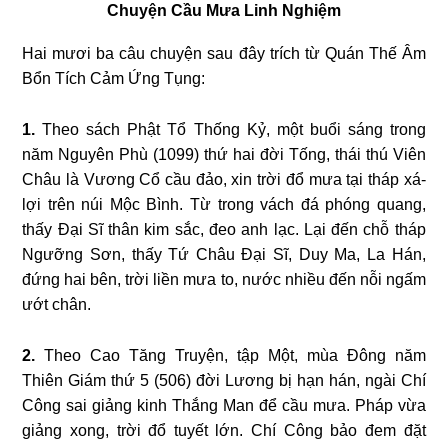
Chuyện Cầu Mưa Linh Nghiệm
Hai mươi ba câu chuyện sau đây trích từ Quán Thế Âm
Bổn Tích Cảm Ứng Tụng:
1.
Theo sách Phật Tổ Thống Kỷ, một buổi sáng trong
năm Nguyên Phù (1099) thứ hai đời Tống, thái thú Viên
Châu là Vương Cổ cầu đảo, xin trời đổ mưa tại tháp xá-
lợi trên núi Mộc Bình. Từ trong vách đá phóng quang,
thấy Đại Sĩ thân kim sắc, đeo anh lạc. Lại đến chỗ tháp
Ngưỡng Sơn, thấy Tứ Châu Đại Sĩ, Duy Ma, La Hán,
đứng hai bên, trời liền mưa to, nước nhiều đến nỗi ngấm
ướt chân.
2.
Theo Cao Tăng Truyện, tập Một, mùa Đông năm
Thiên Giám thứ 5 (506) đời Lương bị hạn hán, ngài Chí
Công sai giảng kinh Thắng Man để cầu mưa. Pháp vừa
giảng xong, trời đổ tuyết lớn. Chí Công bảo đem đặt