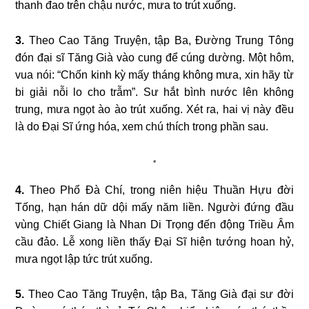
thanh đao trên chậu nước, mưa to trút xuống.
3.
Theo Cao Tăng Truyện, tập Ba, Đường Trung Tông
đón đại sĩ Tăng Già vào cung để cúng dường. Một hôm,
vua nói: “Chốn kinh kỳ mấy tháng không mưa, xin hãy từ
bi giải nỗi lo cho trẫm”. Sư hắt bình nước lên không
trung, mưa ngọt ào ào trút xuống. Xét ra, hai vị này đều
là do Đại Sĩ ứng hóa, xem chú thích trong phần sau.
*
4.
Theo Phổ Đà Chí, trong niên hiệu Thuần Hựu đời
Tống, hạn hán dữ dội mấy năm liền. Người đứng đầu
vùng Chiết Giang là Nhan Di Trọng đến động Triều Âm
cầu đảo. Lễ xong liền thấy Đại Sĩ hiện tướng hoan hỷ,
mưa ngọt lập tức trút xuống.
5.
Theo Cao Tăng Truyện, tập Ba, Tăng Già đại sư đời