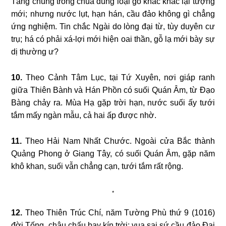
Tăng chúng trong chùa dùng loại gỗ khác khắc lại tượng
mới; nhưng nước lụt, hạn hán, cầu đảo không gì chẳng
ứng nghiệm. Tin chắc Ngài do lòng đại từ, tùy duyên cư
trụ; há có phải xá-lợi mới hiện oai thần, gỗ lạ mới bày sự
dị thường ư?
10.
Theo Cảnh Tâm Lục, tại Tứ Xuyên, nơi giáp ranh
giữa Thiên Bành và Hán Phồn có suối Quán Âm, từ Đạo
Bàng chảy ra. Mùa Hạ gặp trời hạn, nước suối ấy tưới
tắm mấy ngàn mẫu, cả hai ấp được nhờ.
11.
Theo Hải Nam Nhất Chước. Ngoài cửa Bắc thành
Quảng Phong ở Giang Tây, có suối Quán Âm, gặp năm
khô khan, suối vẫn chẳng cạn, tưới tắm rất rộng.
*
12.
Theo Thiên Trúc Chí, năm Tường Phù thứ 9 (1016)
đời Tống, châu chấu bay kín trời; vua sai sứ cầu đảo Đại