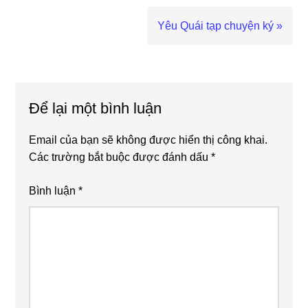
trước
Bài
Yêu Quái tạp chuyện ký »
viết
sau
Reader
Interactions
Để lại một bình luận
Email của bạn sẽ không được hiển thị công khai.
Các trường bắt buộc được đánh dấu
*
Bình luận
*