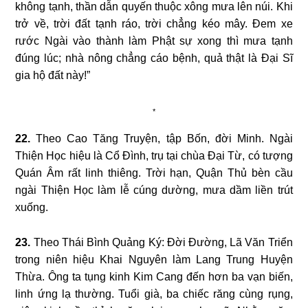
không tạnh, thần dẫn quyến thuộc xông mưa lên núi. Khi
trở về, trời đất tạnh ráo, trời chẳng kéo mây. Đem xe
rước Ngài vào thành làm Phật sự xong thì mưa tạnh
đúng lúc; nhà nông chẳng cáo bệnh, quả thật là Đại Sĩ
gia hộ đất này!”
*
22.
Theo Cao Tăng Truyện, tập Bốn, đời Minh. Ngài
Thiện Học hiệu là Cổ Đình, trụ tại chùa Đại Từ, có tượng
Quán Âm rất linh thiêng. Trời hạn, Quận Thủ bèn cầu
ngài Thiện Học làm lễ cúng dường, mưa dầm liền trút
xuống.
23.
Theo Thái Bình Quảng Ký: Đời Đường, Lã Văn Triển
trong niên hiệu Khai Nguyên làm Lang Trung Huyện
Thừa. Ông ta tụng kinh Kim Cang đến hơn ba vạn biến,
linh ứng lạ thường. Tuổi già, ba chiếc răng cùng rụng,