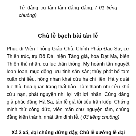
Tứ đẳng trụ tâm tâm đẳng đẳng.
( 01 tiếng
chuông)
Chủ lễ bạch bài tán lễ
Phục dĩ Viên Thông Giáo Chủ, Chính Pháp Đạo Sư, cư
Thiên trúc, trụ Bổ Đà, hiện Tăng già, hóa Đạt Ma, biến
Thiên thủ nhãn, cụ lục thần thông. My hoành tân nguyệt
loan loan, mục động lưu tinh sán sán; thúy phát bố tam
xuân chi liễu, hồng nhan khai cửu hạ chi liên. Hà y quải
lục thù, hoa quan trang thất bảo. Tầm thanh nhi cứu khổ
cứu nạn, phát nguyện nhi lợi vật lợi nhân. Cúng dàng
giả phúc đẳng Hà Sa, tán lễ giả tội tiêu trần kiếp. Chứng
minh thử công đức, viên mãn chư nguyện tâm, chúng
đẳng kiền thành, nhất tâm đỉnh lễ.
( 03 tiếng chuông)
Xá 3 xá, đại chúng đứng dậy, Chủ lễ xướng lễ đại