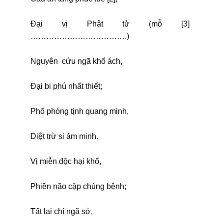
Đại vị Phật tử (mỗ [3]
……………………………….)
Nguyên cứu ngã khổ ách,
Đại bi phú nhất thiết;
Phổ phóng tịnh quang minh,
Diệt trừ si ám minh.
Vị miễn độc hại khổ,
Phiền não cập chúng bệnh;
Tất lai chí ngã sở,