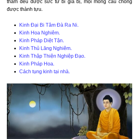
thầm đều được sức từ bi gia bị, mọi mong cầu chóng
được thành tựu.
Kinh Đại Bi Tâm Đà Ra Ni.
Kinh Hoa Nghiêm.
Kinh Pháp Diệt Tận.
Kinh Thủ Lăng Nghiêm.
Kinh Thập Thiện Nghiệp Đạo.
Kinh Pháp Hoa.
Cách tụng kinh tại nhà.