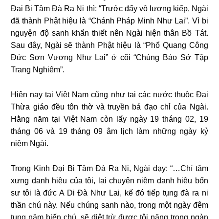
Đại Bi Tâm Đà Ra Ni thì: “Trước đấy vô lượng kiếp, Ngài
đã thành Phật hiệu là “Chánh Pháp Minh Như Lai”. Vì bi
nguyện độ sanh khẩn thiết nên Ngài hiện thân Bồ Tát.
Sau đây, Ngài sẽ thành Phật hiệu là “Phổ Quang Công
Đức Sơn Vương Như Lai” ở cõi “Chúng Bảo Sở Tập
Trang Nghiêm”.
Hiện nay tại Việt Nam cũng như tại các nước thuộc Đại
Thừa giáo đều tôn thờ và truyền bá đạo chỉ của Ngài.
Hằng năm tại Việt Nam còn lấy ngày 19 tháng 02, 19
tháng 06 và 19 tháng 09 âm lịch làm những ngày kỷ
niệm Ngài.
Trong Kinh Đại Bi Tâm Đà Ra Ni, Ngài dạy: “…
Chí tâm
xưng danh hiệu của tôi, lại chuyên niệm danh hiệu bổn
sư tôi là đức A Di Đà Như Lai, kế đó tiếp tụng đà ra ni
thần chú này. Nếu chúng sanh nào, trong một ngày đêm
tụng năm biến chú, sẽ diệt trừ được tội nặng trong ngàn