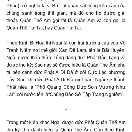
Phạn), có nghĩa là vị Bồ Tát quán sát tiêng kêu cầu của
chúng sanh trong thế gian, mà độ cho họ được giải
thoát. Quán Thế Âm gọi tắt là Quán Âm và còn gọi là
Quán Thế Tự Tại, hay Quán Tự Tại.
Theo Kinh Bi Hoa thì Ngài là con trai trưởng của vua Vô
Tránh Niệm nơi thế giới Xan Đề Lam, tên là Bất Huyến.
Ngài được thân thừa, cúng dàng đức Phật Bảo Tạng và
được thọ ký: Sau này sẽ được hiệu là Quán Thế Âm phụ
tá bên cạnh đức Phật A Di Đà ở cõi Cực Lạc phương
Tây. Sau khi đức Phật A Di Đà niết bàn, Ngài sẽ thành
Phật hiệu là “Phổ Quang Công Đức Sơn Vương Như
Lai”, cõi nước tên là“Chúng Bảo Sở Tập Trang Nghiêm”.
*
Trong một kiếp khác Ngài được đức Phật Quán Thế Âm
thụ ký cho danh hiệu là Quán Thế Âm. Còn theo Kinh