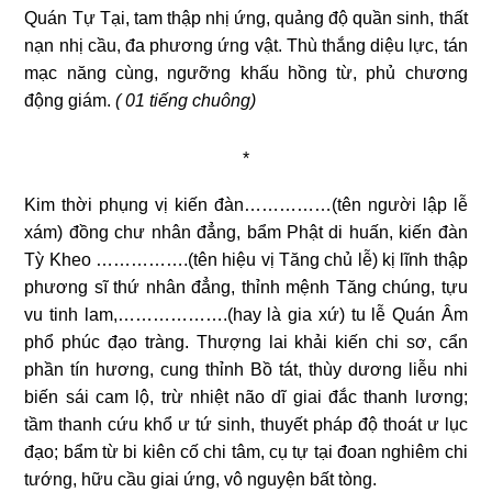
Quán Tự Tại, tam thập nhị ứng, quảng độ quần sinh, thất
nạn nhị cầu, đa phương ứng vật. Thù thắng diệu lực, tán
mạc năng cùng, ngưỡng khấu hồng từ, phủ chương
động giám.
( 01 tiếng chuông)
*
Kim thời phụng vị kiến đàn……………(tên người lập lễ
xám) đồng chư nhân đẳng, bẩm Phật di huấn, kiến đàn
Tỳ Kheo …………….(tên hiệu vị Tăng chủ lễ) kị lĩnh thập
phương sĩ thứ nhân đẳng, thỉnh mệnh Tăng chúng, tựu
vu tinh lam,……………….(hay là gia xứ) tu lễ Quán Âm
phổ phúc đạo tràng. Thượng lai khải kiến chi sơ, cẩn
phần tín hương, cung thỉnh Bồ tát, thùy dương liễu nhi
biến sái cam lộ, trừ nhiệt não dĩ giai đắc thanh lương;
tầm thanh cứu khổ ư tứ sinh, thuyết pháp độ thoát ư lục
đạo; bẩm từ bi kiên cố chi tâm, cụ tự tại đoan nghiêm chi
tướng, hữu cầu giai ứng, vô nguyện bất tòng.