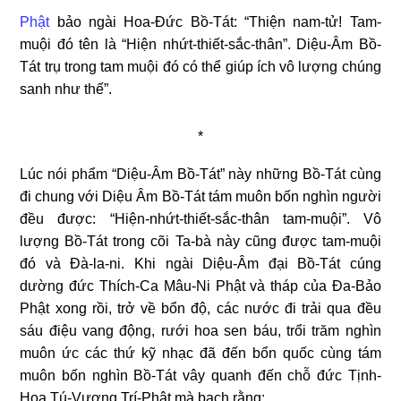
Phật
bảo ngài Hoa-Đức Bồ-Tát: “Thiện nam-tử! Tam-
muội đó tên là “Hiện nhứt-thiết-sắc-thân”. Diệu-Âm Bồ-
Tát trụ trong tam muội đó có thể giúp ích vô lượng chúng
sanh như thế”.
*
Lúc nói phẩm “Diệu-Âm Bồ-Tát” này những Bồ-Tát cùng
đi chung với Diệu Âm Bồ-Tát tám muôn bốn nghìn người
đều được: “Hiện-nhứt-thiết-sắc-thân tam-muội”. Vô
lượng Bồ-Tát trong cõi Ta-bà này cũng được tam-muội
đó và Đà-la-ni. Khi ngài Diệu-Âm đại Bồ-Tát cúng
dường đức Thích-Ca Mâu-Ni Phật và tháp của Đa-Bảo
Phật xong rồi, trở về bổn độ, các nước đi trải qua đều
sáu điệu vang động, rưới hoa sen báu, trổi trăm nghìn
muôn ức các thứ kỹ nhạc đã đến bổn quốc cùng tám
muôn bốn nghìn Bồ-Tát vây quanh đến chỗ đức Tịnh-
Hoa Tú-Vương Trí-Phật mà bạch rằng: