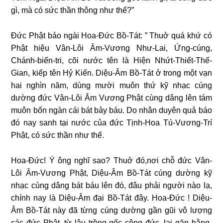
gì, mà có sức thần thông như thế?”
Đức Phật bảo ngài Hoa-Đức Bồ-Tát: ” Thuở quá khứ có
Phật hiệu Vân-Lôi Âm-Vương Như-Lai, Ứng-cúng,
Chánh-biến-tri, cõi nước tên là Hiện Nhứt-Thiết-Thế-
Gian, kiếp tên Hỷ Kiến. Diệu-Âm Bồ-Tát ở trong một vạn
hai nghìn năm, dùng mười muôn thứ kỹ nhạc cúng
dường đức Vân-Lôi Âm Vương Phật cùng dâng lên tám
muôn bốn ngàn cái bát bảy báu. Do nhân duyên quả báo
đó nay sanh tại nước của đức Tịnh-Hoa Tú-Vương-Trí
Phật, có sức thần như thế.
Hoa-Đức! Ý ông nghĩ sao? Thuở đó,nơi chỗ đức Vân-
Lôi Âm-Vương Phật, Diệu-Âm Bồ-Tát cúng dường kỹ
nhạc cùng dâng bát báu lên đó, đâu phải người nào lạ,
chính nay là Diệu-Âm đại Bồ-Tát đây. Hoa-Đức ! Diệu-
Âm Bồ-Tát này đã từng cúng dường gần gũi vô lượng
các đức Phật, từ lâu trồng gốc công đức, lại gặp hằng-