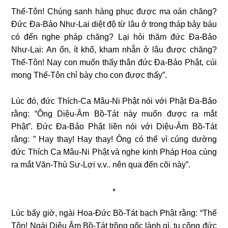
Thế-Tôn! Chúng sanh hàng phục được ma oán chăng?
Đức Đa-Bảo Như-Lai diệt độ từ lâu ở trong tháp bảy báu
có đến nghe pháp chăng? Lại hỏi thăm đức Đa-Bảo
Như-Lai: An ổn, ít khổ, kham nhẫn ở lâu được chăng?
Thế-Tôn! Nay con muốn thấy thân đức Đa-Bảo Phật, cúi
mong Thế-Tôn chỉ bày cho con được thấy”.
Lúc đó, đức Thích-Ca Mâu-Ni Phật nói với Phật Đa-Bảo
rằng: “Ông Diệu-Âm Bồ-Tát này muốn được ra mắt
Phật”. Đức Đa-Bảo Phật liền nói với Diệu-Âm Bồ-Tát
rằng: ” Hay thay! Hay thay! Ông có thể vì cúng dường
đức Thích Ca Mâu-Ni Phật và nghe kinh Pháp Hoa cùng
ra mắt Văn-Thù Sư-Lợi v.v.. nên qua đến cõi này”.
*
Lúc bấy giờ, ngài Hoa-Đức Bồ-Tát bạch Phật rằng: “Thế
Tôn! Ngài Diệu Âm Bồ-Tát trồng gốc lành gì, tu công đức