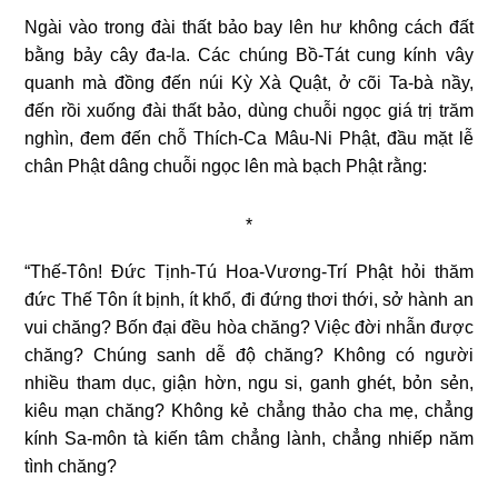
Ngài vào trong đài thất bảo bay lên hư không cách đất
bằng bảy cây đa-la. Các chúng Bồ-Tát cung kính vây
quanh mà đồng đến núi Kỳ Xà Quật, ở cõi Ta-bà nầy,
đến rồi xuống đài thất bảo, dùng chuỗi ngọc giá trị trăm
nghìn, đem đến chỗ Thích-Ca Mâu-Ni Phật, đầu mặt lễ
chân Phật dâng chuỗi ngọc lên mà bạch Phật rằng:
*
“Thế-Tôn! Đức Tịnh-Tú Hoa-Vương-Trí Phật hỏi thăm
đức Thế Tôn ít bịnh, ít khổ, đi đứng thơi thới, sở hành an
vui chăng? Bốn đại đều hòa chăng? Việc đời nhẫn được
chăng? Chúng sanh dễ độ chăng? Không có người
nhiều tham dục, giận hờn, ngu si, ganh ghét, bỏn sẻn,
kiêu mạn chăng? Không kẻ chẳng thảo cha mẹ, chẳng
kính Sa-môn tà kiến tâm chẳng lành, chẳng nhiếp năm
tình chăng?