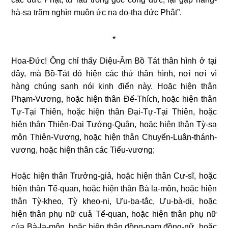
hà-sa trăm nghìn muôn ức na do-tha đức Phật”.
*
Hoa-Đức! Ông chỉ thấy Diệu-Âm Bồ Tát thân hình ở tại
đây, mà Bồ-Tát đó hiện các thứ thân hình, nơi nơi vì
hàng chúng sanh nói kinh điển này. Hoặc hiện thân
Phạm-Vương, hoặc hiện thân Đế-Thích, hoặc hiện thân
Tự-Tại Thiên, hoặc hiện thân Đại-Tự-Tại Thiên, hoặc
hiện thân Thiên-Đại Tướng-Quân, hoặc hiện thân Tỳ-sa
môn Thiên-Vương, hoặc hiện thân Chuyển-Luân-thánh-
vương, hoặc hiện thân các Tiểu-vương;
Hoặc hiện thân Trưởng-giả, hoặc hiện thân Cư-sĩ, hoặc
hiện thân Tể-quan, hoặc hiện thân Bà la-môn, hoặc hiện
thân Tỳ-kheo, Tỳ kheo-ni, Ưu-ba-tắc, Ưu-bà-di, hoặc
hiện thân phụ nữ cuả Tể-quan, hoặc hiện thân phụ nữ
của Bà-la-môn, hoặc hiện thân đồng-nam đồng-nữ, hoặc