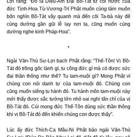
Lợi rằng: “Đó là Diệu-Âm Đại Bồ-Tát từ cõi nước của
đức Tịnh-Hoa Tú-Vương-Trí Phật muốn cùng tám muôn
bốn nghìn Bồ-Tát vây quanh mà đến cõi Ta-bà này để
cúng dường gần gũi lễ lạy nơi ta, cũng muốn cúng
dường nghe kinh Pháp-Hoa”.
*
Ngài Văn-Thù Sư-Lợi bạch Phật rằng: “Thế-Tôn! Vị Bồ-
Tát đó trồng gốc lành gì, tu công đức gì mà có được sức
đại thần thông như thế? Tu tam-muội gì? Mong Phật vì
chúng con nói danh tự của tam-muội đó. Chúng con
cũng muốn siêng tu hành đó. Tu hành môn tam-muội này
mới thấy được sắc tướng lớn nhỏ oai nghi tấn chỉ của vị
Bồ-Tát đó. Cúi mong đức Thế-Tôn dùng sức thần thông
khi vị Bồ-Tát đó đến khiến chúng con được thấy”.
Lúc ấy đức Thích-Ca Mâu-Ni Phật bảo ngài Văn-Thù