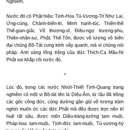
Nghiêm.
Nước đó có Phật hiệu: Tịnh-Hoa Tú-Vương-Trí Như Lai,
Ứng-cúng, Chánh-biến-tri, Minh hạnh-túc, Thiện-thệ
Thế-gian-giải, Vô thượng-sĩ, Điều-ngự trượng-phu,
Thiên-nhân-sư, Phật, Thế-Tôn, được vô lượng vô biên
đại chúng Bồ-Tát cung kính vây quanh, mà vì chúng nói
pháp. Ánh sáng lông trắng của đức Thích-Ca Mâu-Ni
Phật soi khắp cõi nước đó.
*
Lúc đó, trong các nước Nhứt-Thiết Tịnh-Quang trang
nghiêm có một vị Bồ-tát tên là Diệu-Âm, từ lâu đã trồng
các gốc công đức, cúng dường gần gũi vô lượng trăm
nghìn muôn ức các đức Phật mà đều được trọn nên trí
huệ rất sâu, được môn Diệu-tràng-tướng tam muội,
Pháp-hoa tam-muội, Tịnh-đức tam-muội, Tú-vương-hý