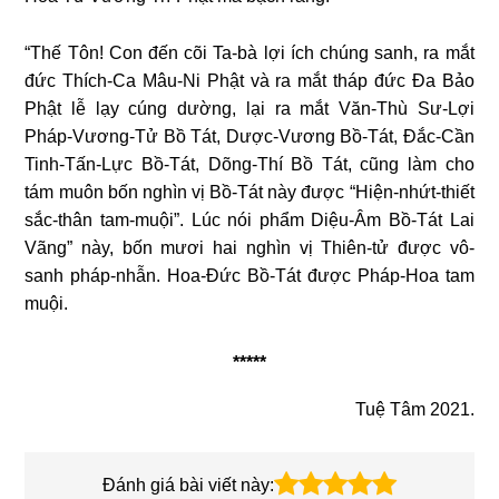
“Thế Tôn! Con đến cõi Ta-bà lợi ích chúng sanh, ra mắt
đức Thích-Ca Mâu-Ni Phật và ra mắt tháp đức Đa Bảo
Phật lễ lạy cúng dường, lại ra mắt Văn-Thù Sư-Lợi
Pháp-Vương-Tử Bồ Tát, Dược-Vương Bồ-Tát, Đắc-Cần
Tinh-Tấn-Lực Bồ-Tát, Dõng-Thí Bồ Tát, cũng làm cho
tám muôn bốn nghìn vị Bồ-Tát này được “Hiện-nhứt-thiết
sắc-thân tam-muội”. Lúc nói phẩm Diệu-Âm Bồ-Tát Lai
Vãng” này, bốn mươi hai nghìn vị Thiên-tử được vô-
sanh pháp-nhẫn. Hoa-Đức Bồ-Tát được Pháp-Hoa tam
muội.
*****
Tuệ Tâm 2021.
Đánh giá bài viết này: