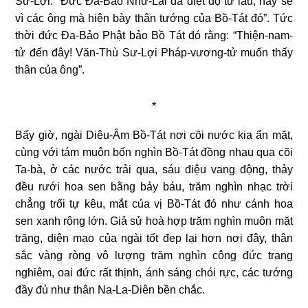
Sư-Lợi: “Đức Đa-Bảo Như-Lai đã diệt độ từ lâu, nay sẽ
vì các ông mà hiện bày thân tướng của Bồ-Tát đó”. Tức
thời đức Đa-Bảo Phật bảo Bồ Tát đó rằng: “Thiện-nam-
tử đến đây! Văn-Thù Sư-Lợi Pháp-vương-tử muốn thấy
thân của ông”.
*
Bấy giờ, ngài Diệu-Âm Bồ-Tát nơi cõi nước kia ẩn mặt,
cùng với tám muôn bốn nghìn Bồ-Tát đồng nhau qua cõi
Ta-bà, ở các nước trải qua, sáu điệu vang động, thảy
đều rưới hoa sen bằng bảy báu, trăm nghìn nhạc trời
chẳng trổi tự kêu, mắt của vị Bồ-Tát đó như cánh hoa
sen xanh rộng lớn. Giả sử hoà hợp trăm nghìn muôn mặt
trăng, diện mạo của ngài tốt đẹp lại hơn nơi đây, thân
sắc vàng ròng vô lượng trăm nghìn công đức trang
nghiêm, oai đức rất thịnh, ánh sáng chói rực, các tướng
đầy đủ như thân Na-La-Diên bền chắc.