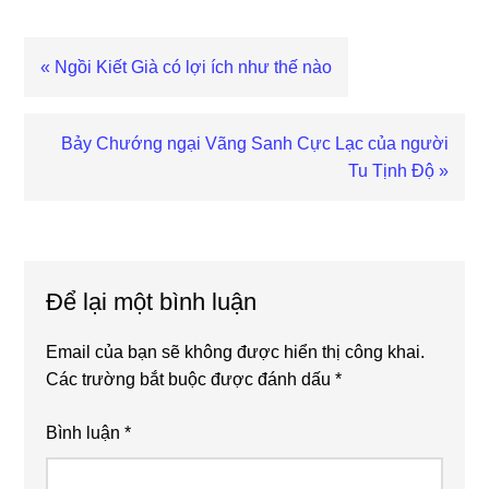
Bài
« Ngồi Kiết Già có lợi ích như thế nào
viết
trước
Bài
Bảy Chướng ngại Vãng Sanh Cực Lạc của người
viết
Tu Tịnh Độ »
sau
Reader
Interactions
Để lại một bình luận
Email của bạn sẽ không được hiển thị công khai.
Các trường bắt buộc được đánh dấu
*
Bình luận
*