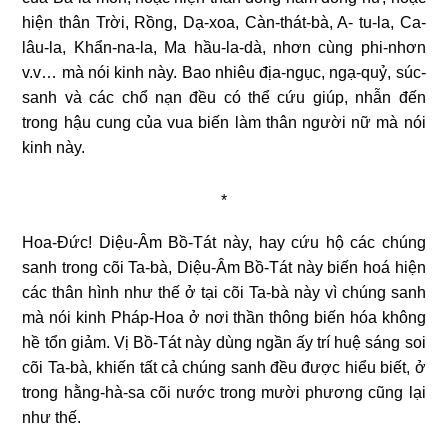
hiện thân Trời, Rồng, Dạ-xoa, Càn-thát-bà, A- tu-la, Ca-
lâu-la, Khẩn-na-la, Ma hầu-la-dà, nhơn cùng phi-nhơn
v.v… mà nói kinh này. Bao nhiêu địa-ngục, ngạ-quỷ, súc-
sanh và các chổ nạn đều có thể cứu giúp, nhẫn đến
trong hậu cung của vua biến làm thân người nữ mà nói
kinh này.
*
Hoa-Đức! Diệu-Âm Bồ-Tát này, hay cứu hộ các chúng
sanh trong cõi Ta-bà, Diệu-Âm Bồ-Tát này biến hoá hiện
các thân hình như thế ở tại cõi Ta-bà này vì chúng sanh
mà nói kinh Pháp-Hoa ở nơi thần thông biến hóa không
hề tổn giảm. Vị Bồ-Tát này dùng ngần ấy trí huệ sáng soi
cõi Ta-bà, khiến tất cả chúng sanh đều được hiểu biết, ở
trong hằng-hà-sa cõi nước trong mười phương cũng lại
như thế.