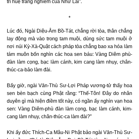
trí huệ trang nghiêm của Như Lai”.
*
Lúc đó, Ngài Diệu-Âm Bồ-Tát, chẳng rời tòa, thân chẳng
lay động mà vào trong tam muội, dùng sức tam muội ở
nơi núi Kỳ-Xà-Quật cách pháp tòa chẳng bao xa hóa làm
tám muôn bốn nghìn các hoa sen báu: Vàng Diêm phù-
đàn làm cọng, bạc làm cánh, kim cang làm nhụy, chân-
thúc-ca-bảo làm đài.
Bấy giờ, ngài Văn-Thù Sư-Lợi Pháp vương-tử thấy hoa
sen bèn bạch cùng Phật rằng: “Thế-Tôn! Đây do nhân
duyên gì mà hiện điềm tốt này, có ngần ấy nghìn vạn hoa
sen: Vàng Diêm-phù đàn làm cọng, bạc làm cánh, kim-
cang làm nhụy, chân-thúc-ca làm đài?”
Khi ấy đức Thích-Ca Mâu-Ni Phật bảo ngài Văn-Thù Sư-