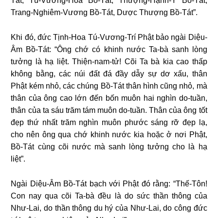
Tát, Tú-Vương-Hoa Bồ-Tát, Thượng-Hạnh-Ý Bồ-Tát,
Trang-Nghiêm-Vương Bồ-Tát, Dược Thượng Bồ-Tát”.
Khi đó, đức Tịnh-Hoa Tú-Vương-Trí Phật bảo ngài Diệu-
Âm Bồ-Tát: “Ông chớ có khinh nước Ta-bà sanh lòng
tưởng là hạ liệt. Thiện-nam-tử! Cõi Ta bà kia cao thấp
không bằng, các núi đất đá đầy dẫy sự dơ xấu, thân
Phật kém nhỏ, các chúng Bồ-Tát thân hình cũng nhỏ, mà
thân của ông cao lớn đến bốn muôn hai nghìn do-tuần,
thân của ta sáu trăm tám muôn do-tuần. Thân của ông tốt
đẹp thứ nhất trăm nghìn muôn phước sáng rỡ đẹp lạ,
cho nên ông qua chớ khinh nước kia hoặc ở nơi Phật,
Bồ-Tát cùng cõi nước mà sanh lòng tưởng cho là hạ
liệt”.
Ngài Diệu-Âm Bồ-Tát bạch với Phật đó rằng: “Thế-Tôn!
Con nay qua cõi Ta-bà đều là do sức thần thông của
Như-Lai, do thần thông du hý của Như-Lai, do công đức