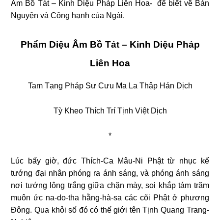
Âm Bồ Tát – Kinh Diệu Pháp Liên Hoa- để biết về Bản
Nguyện và Công hạnh của Ngài.
Phẩm Diệu Âm Bồ Tát – Kinh Diệu Pháp
Liên Hoa
Tam Tạng Pháp Sư Cưu Ma La Thập Hán Dịch
Tỳ Kheo Thích Trí Tịnh Việt Dịch
*
Lúc bấy giờ, đức Thích-Ca Mâu-Ni Phật từ nhục kế
tướng đại nhân phóng ra ánh sáng, và phóng ánh sáng
nơi tướng lông trắng giữa chặn mày, soi khắp tám trăm
muôn ức na-do-tha hằng-hà-sa các cõi Phật ở phương
Đông. Qua khỏi số đó có thế giới tên Tịnh Quang Trang-