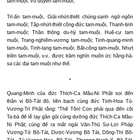
tam-muội, Vô duyên tam-muội;
Trí-ấn tam-muội, Giải-nhứt-thiết chúng-sanh ngữ-ngôn
tam-muội; Tập-nhứt-thiết công-đức tam-muội, Thanh-tịnh
tam-muội; Thần thông du-hý tam-muội, Huệ-cự tam
muội, Trang-nghiêm-vương tam-muội; Tịnh-quang-minh
tam-muội, Tịnh-tạng tam-muội; Bất-cộng tam-muội, Nhựt
triền tam-muội, v.v.. được trăm nghìn muôn ức hằng-hà-
sa các đại tam muội như thế.
*
Quang-Minh của đức Thích-Ca Mâu-Ni Phật soi đến
thân vị Bồ-Tát đó, liền bạch cùng đức Tịnh-Hoa Tú-
Vương-Trí Phật rằng: “Thế Tôn! Con phải qua đến cõi
Ta-bà để lễ lạy gần gũi cúng dường đức Thích-Ca Mâu-
Ni Phật; cùng để ra mắt ngài Văn-Thù Sư-Lợi Pháp
Vương-Tử Bồ-Tát, Dược-Vương Bồ Tát, Dõng-Thí Bồ-