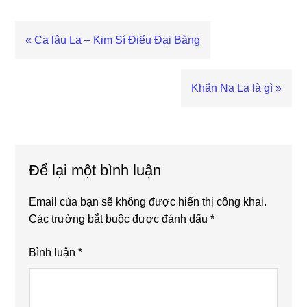
Bài
« Ca lâu La – Kim Sí Điểu Đại Bàng
viết
trước
Bài
Khẩn Na La là gì »
viết
sau
Reader
Interactions
Để lại một bình luận
Email của bạn sẽ không được hiển thị công khai.
Các trường bắt buộc được đánh dấu
*
Bình luận
*