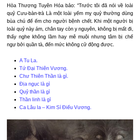
Hòa Thượng Tuyên Hóa bảo: “Trước tôi đã nói về loài
quỷ Cưu-bàn-trà Là một loài yểm mỵ quỷ thường dùng
bùa chú để ếm cho người bệnh chết. Khi một người bị
loài quỷ này ám, chân tay còn y nguyên, không bị mất đi,
thấy nghe không lầm hay mê muội nhưng tâm bị chế
ngự bởi quần tà, đến mức không cử động được.
A Tu La.
Tứ Đại Thiên Vương.
Chư Thiên Thần là gì.
Địa ngục là gì
Quỷ thần là gì
Thần linh là gì
Ca Lâu la – Kim Sí Điểu Vương.