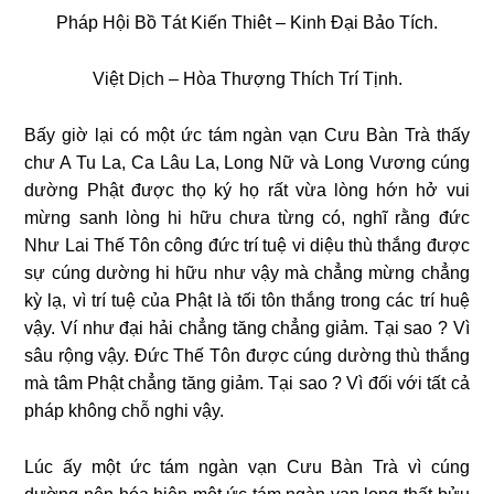
Pháp Hội Bồ Tát Kiến Thiêt – Kinh Đại Bảo Tích.
Việt Dịch – Hòa Thượng Thích Trí Tịnh.
Bấy giờ lại có một ức tám ngàn vạn Cưu Bàn Trà thấy
chư A Tu La, Ca Lâu La, Long Nữ và Long Vương cúng
dường Phật được thọ ký họ rất vừa lòng hớn hở vui
mừng sanh lòng hi hữu chưa từng có, nghĩ rằng đức
Như Lai Thế Tôn công đức trí tuệ vi diệu thù thắng được
sự cúng dường hi hữu như vậy mà chẳng mừng chẳng
kỳ lạ, vì trí tuệ của Phật là tối tôn thắng trong các trí huệ
vậy. Ví như đại hải chẳng tăng chẳng giảm. Tại sao ? Vì
sâu rộng vậy. Ðức Thế Tôn được cúng dường thù thắng
mà tâm Phật chẳng tăng giảm. Tại sao ? Vì đối với tất cả
pháp không chỗ nghi vậy.
Lúc ấy một ức tám ngàn vạn Cưu Bàn Trà vì cúng