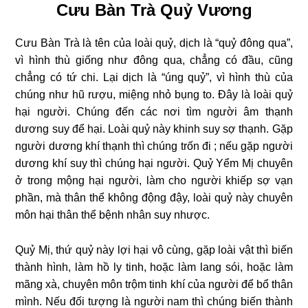
Cưu Bàn Trà Quỷ Vương
Cưu Bàn Trà là tên của loài quỷ, dịch là “quỷ đông qua”,
vì hình thù giống như đông qua, chẳng có đầu, cũng
chẳng có tứ chi. Lại dịch là “úng quỷ”, vì hình thù của
chúng như hũ rượu, miệng nhỏ bụng to. Ðây là loài quỷ
hại người. Chúng đến các nơi tìm người âm thạnh
dương suy để hại. Loài quỷ này khinh suy sợ thạnh. Gặp
người dương khí thạnh thì chúng trốn đi ; nếu gặp người
dương khí suy thì chúng hại người. Quỷ Yểm Mị chuyên
ở trong mộng hại người, làm cho người khiếp sợ vạn
phần, mà thân thể không động đậy, loài quỷ này chuyên
môn hại thân thể bệnh nhân suy nhược.
Quỷ Mị, thứ quỷ này lợi hại vô cùng, gặp loài vật thì biến
thành hình, làm hồ ly tinh, hoặc làm lang sói, hoặc làm
mãng xà, chuyên môn trộm tinh khí của người để bổ thân
mình. Nếu đối tượng là người nam thì chúng biến thành