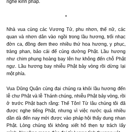
nghe kinh pháp.
*
Nhà vua cùng các Vương Tử, phu nhơn, thể nữ, các
quan và nhơn dân vào ngồi trong lầu hương, trổi nhạc
đờn ca, đồng đem theo nhiều thứ hoa hương, y phục,
tràng phan, bảo cái để cúng dường Phật. Lầu hương
như chim phụng hoàng bay lên hư không đến chỗ Phật
ngự. Lầu hương bay nhiễu Phật bảy vòng rồi dừng lại
một phía.
Vua Dũng Quận cùng đại chúng ra khỏi lầu hương đến
lễ chư Phật và lễ Thánh chúng, nhiễu Phật bảy vòng, rồi
ở trước Phật bạch rằng: Thế Tôn! Từ lâu chúng tôi đã
được nghe tiếng Phật, nhưng vì việc nước quá nhiều
dần dà đến nay mới được vào pháp hội thấy dung nhan
Phật. Lòng chúng tôi không xiết hổ thẹn tự trách lấy