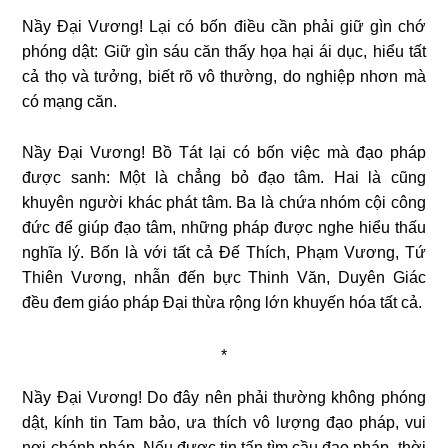
Nầy Đại Vương! Lại có bốn điều cần phải giữ gìn chớ
phóng dật: Giữ gìn sáu căn thấy họa hại ái dục, hiểu tất
cả thọ và tưởng, biết rõ vô thường, do nghiệp nhơn mà
có mạng căn.
Nầy Đại Vương! Bồ Tát lại có bốn việc mà đạo pháp
được sanh: Một là chẳng bỏ đạo tâm. Hai là cũng
khuyên người khác phát tâm. Ba là chứa nhóm cội công
đức để giúp đạo tâm, những pháp được nghe hiểu thấu
nghĩa lý. Bốn là với tất cả Đế Thích, Phạm Vương, Tứ
Thiên Vương, nhẫn đến bực Thinh Văn, Duyên Giác
đều đem giáo pháp Đại thừa rộng lớn khuyến hóa tất cả.
*
Nầy Đại Vương! Do đây nên phải thường không phóng
dật, kính tin Tam bảo, ưa thích vô lượng đạo pháp, vui
nơi chánh pháp. Nếu được tin tấn tìm cầu đạo pháp, thời