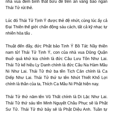
nhà vua đem bình thất bửu để trên án vàng bảo ngàn
Thái Tử rút thẻ.
Lúc đó Thái Tử Tịnh Ý được thẻ đệ nhứt, cùng lúc ấy cả
Đại Thiên thế giới chấn động sáu cách, tất cả kỹ nhạc tự
nhiên hòa tấu .
Thuật đến đây, đức Phật bảo Tịnh Ý Bồ Tát: Nầy thiện
nam tử! Thái Tử Tịnh Ý, con của nhà vua Dũng Quận
thuở quá khứ kia chính là đức Câu Lưu Tôn Như Lai.
Thái Tử kế hiệu Ly Danh chính là đức Câu Na Hàm Mâu
Ni Như Lai. Thái Tử thứ ba tên Tịch Căn chính là Ca
Diếp Như Lai. Thái Tử thứ tư tên Nhứt Thiết Khổ Lợi
chính là thân của ta, Thích Ca Mâu Ni Phật hiện nay.
Thái Tử thứ năm tên Vũ Thất chính là Di Lặc Như Lai.
Thái Tử thứ sáu tên Minh Nguyệt Châu Phục sẽ là Phật
Sư Tử. Thái Tử thứ bảy sẽ là Phật Diệu Anh. Tuần tự