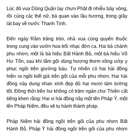
Lúc đó vua Dũng Quận lạy chưn Phật đi nhiễu bảy vòng,
rồi cùng các thể nữ, bá quan vào lầu hương, trong giây
lát bay về nước Thanh Tịnh.
Đến ngày Rằm trăng tròn, nhà vua cùng quyến thuộc
trong cung vào vườn hoa trổi nhạc đờn ca. Hai bà chánh
phu nhơn, một là bà hiệu Bất Hành Bộ, một bà hiệu Vô
Hư Tổn, sau khi tắm gội dùng hương thơm xông ướp y
phục ngồi trên giường báu. Tự nhiên có hai hài đồng
hiện ra ngồi kiết già trên gối của mỗi phu nhơn. Hai hài
đồng này dung nhan xinh đẹp đủ hai mươi tám tướng
tốt. Đồng thời trên hư không có trăm ngàn chư Thiên cất
tiếng khen rằng: Hai vị hài đồng nầy một tên Pháp Ý, một
tên Pháp Niệm, đều sẽ tu hành thánh pháp.
Pháp Niệm hài đồng ngồi trên gối của phu nhơn Bất
Hành Bộ. Pháp Ý hài đồng ngồi trên gối của phu nhơn