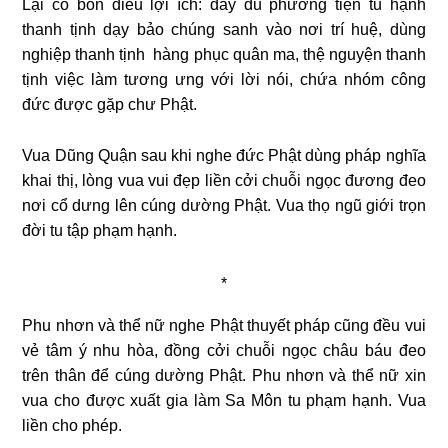
Lại có bốn điều lợi ích: đầy đủ phương tiện tu hạnh
thanh tịnh dạy bảo chúng sanh vào nơi trí huệ, dùng
nghiệp thanh tịnh hàng phục quân ma, thệ nguyện thanh
tịnh việc làm tương ưng với lời nói, chứa nhóm công
đức được gặp chư Phật.
Vua Dũng Quận sau khi nghe đức Phật dùng pháp nghĩa
khai thị, lòng vua vui đẹp liền cởi chuỗi ngọc đương đeo
nơi cổ dưng lên cúng dường Phật. Vua thọ ngũ giới trọn
đời tu tập phạm hạnh.
*
Phu nhơn và thể nữ nghe Phật thuyết pháp cũng đều vui
vẻ tâm ý nhu hòa, đồng cởi chuỗi ngọc châu báu đeo
trên thân để cúng dường Phật. Phu nhơn và thể nữ xin
vua cho được xuất gia làm Sa Môn tu phạm hạnh. Vua
liền cho phép.