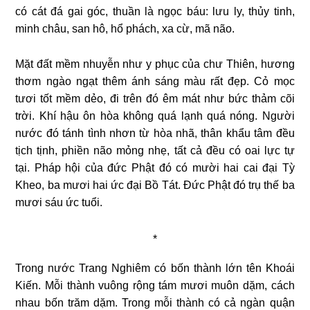
có cát đá gai góc, thuần là ngọc báu: lưu ly, thủy tinh,
minh châu, san hô, hổ phách, xa cừ, mã não.
Mặt đất mềm nhuyễn như y phục của chư Thiên, hương
thơm ngào ngạt thêm ánh sáng màu rất đẹp. Cỏ mọc
tươi tốt mềm dẻo, đi trên đó êm mát như bức thảm cõi
trời. Khí hậu ôn hòa không quá lạnh quá nóng. Người
nước đó tánh tình nhơn từ hòa nhã, thân khẩu tâm đều
tịch tịnh, phiền não mỏng nhẹ, tất cả đều có oai lực tự
tại. Pháp hội của đức Phật đó có mười hai cai đại Tỳ
Kheo, ba mươi hai ức đại Bồ Tát. Đức Phật đó trụ thế ba
mươi sáu ức tuổi.
*
Trong nước Trang Nghiêm có bốn thành lớn tên Khoái
Kiến. Mỗi thành vuông rộng tám mươi muôn dặm, cách
nhau bốn trăm dặm. Trong mỗi thành có cả ngàn quận