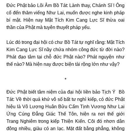
Đức Phật bảo Lôi Âm Bồ Tát: Lành thay, Chánh Sĩ ! Ông
cố đến thăm viếng Như Lai, muốn được nghe kinh pháp
bí mật. Hiện nay Mật Tích Kim Cang Lực Sĩ thừa oai
thần của Phật mà tuyên thuyết pháp yếu.
Lúc đó trong đại hội có chư Bồ Tát tự nghĩ rằng: Mật Tích
Kim Cang Lực Sĩ nầy chứa nhóm công đức từ đời nào?
Phát đạo tâm tại chỗ đức Phật nào? Phát nguyện như
thế nào? Mà hiện nay được biện tài rộng lớn như vậy?
*
Đức Phật biết tâm niệm của đại hội liền bảo Tịch Ý Bồ
Tát: Về thời quá khứ vô số bất tư nghì kiếp, có đức Phật
hiệu là Vô Lượng Huân Bửu Cẩm Tịnh Vương Như Lai
Ứng Cúng Đẳng Giác Thế Tôn, hiện ra nơi thế giới
Trang Nghiêm trong kiếp Thiện Kiến. Cõi đó nhơn dân
đông nhiều, giàu có an lạc. Mặt đất bằng phẳng, không