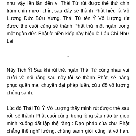
như vậy lần lần đến vị Thái Tử rút được thẻ thứ chín
trăm chín mươi chín, sau đây sẽ thành Phật hiệu là Vô
Lượng Đức Bửu Xưng. Thái Tử tên Ý Vô Lượng rút
được thẻ cuối cùng sẽ thành Phật thứ một ngàn trong
một ngàn đức Phật ở hiền kiếp nầy hiệu là Lâu Chí Như
Lai.
*
Nầy Tịch Ý! Sau khi rút thẻ, ngàn Thái Tử cùng nhau vui
cười và nói rằng sau nầy tôi sẽ thành Phật, sẽ hàng
phục quân ma, chuyển đại pháp luân, cứu độ vô lượng
chúng sanh.
Lúc đó Thái Tử Ý Vô Lượng thấy mình rút được thẻ sau
rốt, sẽ thành Phật cuối cùng, trong lòng sầu não tự gieo
mình xuống đất lập thệ rằng : Đạo pháp của chư Phật
chẳng thể nghĩ lường, chúng sanh giới cũng là vô hạn,