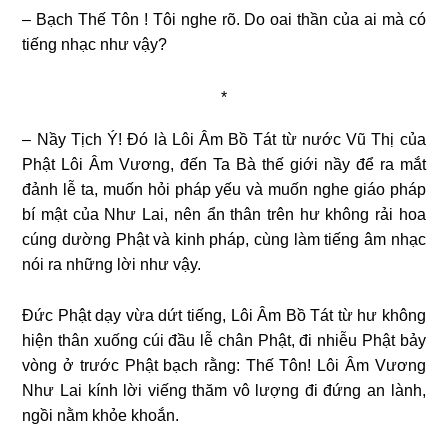
– Bạch Thế Tôn ! Tôi nghe rõ. Do oai thần của ai mà có
tiếng nhạc như vậy?
*
– Nầy Tịch Ý! Đó là Lôi Âm Bồ Tát từ nước Vũ Thị của
Phật Lôi Âm Vương, đến Ta Bà thế giới nầy để ra mắt
đảnh lễ ta, muốn hỏi pháp yếu và muốn nghe giáo pháp
bí mật của Như Lai, nên ẩn thân trên hư không rải hoa
cúng dường Phật và kinh pháp, cùng làm tiếng âm nhạc
nói ra những lời như vậy.
Đức Phật dạy vừa dứt tiếng, Lôi Âm Bồ Tát từ hư không
hiện thân xuống cúi đầu lễ chân Phật, đi nhiễu Phật bảy
vòng ở trước Phật bạch rằng: Thế Tôn! Lôi Âm Vương
Như Lai kính lời viếng thăm vô lượng đi đứng an lành,
ngồi nằm khỏe khoắn.