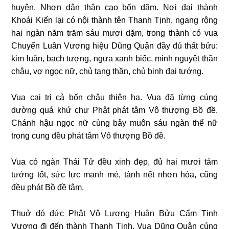
huyện. Nhơn dân thân cao bốn dặm. Nơi đại thành
Khoái Kiến lại có nội thành tên Thanh Tịnh, ngang rộng
hai ngàn năm trăm sáu mươi dặm, trong thành có vua
Chuyển Luân Vương hiệu Dũng Quận đầy đủ thất bửu:
kim luân, bạch tượng, ngựa xanh biếc, minh nguyệt thần
châu, vợ ngọc nữ, chủ tạng thần, chủ binh đại tướng.
Vua cai trị cả bốn châu thiên hạ. Vua đã từng cúng
dường quá khứ chư Phật phát tâm Vô thượng Bồ đề.
Chánh hậu ngọc nữ cùng bảy muôn sáu ngàn thể nữ
trong cung đều phát tâm Vô thượng Bồ đề.
Vua có ngàn Thái Tử đều xinh đẹp, đủ hai mươi tám
tướng tốt, sức lực mạnh mẻ, tánh nết nhơn hòa, cũng
đều phát Bồ đề tâm.
Thuở đó đức Phật Vô Lượng Huân Bửu Cẩm Tịnh
Vương đi đến thành Thanh Tịnh. Vua Dũng Quận cúng