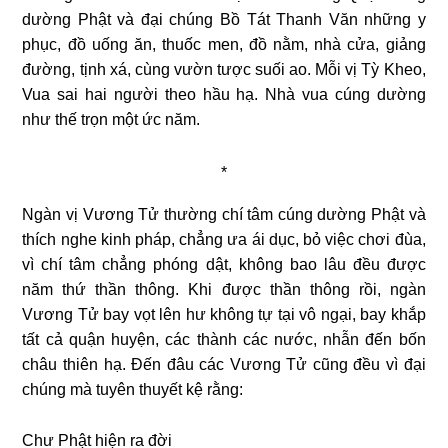
dường Phật và đại chúng Bồ Tát Thanh Văn những y
phục, đồ uống ăn, thuốc men, đồ nằm, nhà cửa, giảng
đường, tịnh xá, cùng vườn tược suối ao. Mỗi vị Tỳ Kheo,
Vua sai hai người theo hầu hạ. Nhà vua cúng dường
như thế trọn một ức năm.
*
Ngàn vị Vương Tử thường chí tâm cúng dường Phật và
thích nghe kinh pháp, chẳng ưa ái dục, bỏ việc chơi đùa,
vì chí tâm chẳng phóng dật, không bao lâu đều được
năm thứ thần thông. Khi được thần thông rồi, ngàn
Vương Tử bay vọt lên hư không tự tại vô ngại, bay khắp
tất cả quận huyện, các thành các nước, nhẫn đến bốn
châu thiên hạ. Đến đâu các Vương Tử cũng đều vì đại
chúng mà tuyên thuyết kệ rằng:
Chư Phật hiện ra đời