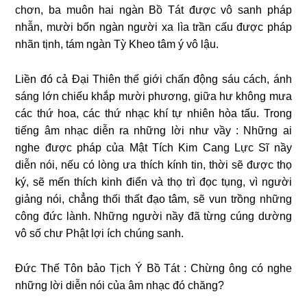
chơn, ba muôn hai ngàn Bồ Tát được vô sanh pháp
nhẫn, mười bốn ngàn người xa lìa trần cấu được pháp
nhãn tịnh, tám ngàn Tỳ Kheo tâm ý vô lậu.
Liền đó cả Đại Thiên thế giới chấn động sáu cách, ánh
sáng lớn chiếu khắp mười phương, giữa hư không mưa
các thứ hoa, các thứ nhạc khí tự nhiên hòa tấu. Trong
tiếng âm nhạc diễn ra những lời như vầy : Những ai
nghe được pháp của Mật Tích Kim Cang Lực Sĩ nầy
diễn nói, nếu có lòng ưa thích kính tin, thời sẽ được thọ
ký, sẽ mến thích kinh điển và thọ trì đọc tụng, vì người
giảng nói, chẳng thối thất đạo tâm, sẽ vun trồng những
công đức lành. Những người nầy đã từng cúng dường
vô số chư Phật lợi ích chúng sanh.
Đức Thế Tôn bảo Tịch Ý Bồ Tát : Chừng ông có nghe
những lời diễn nói của âm nhạc đó chăng?