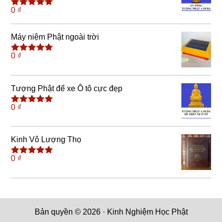
0
₫
Được xếp
hạng
4.91
5
sao
Máy niệm Phật ngoài trời
0
₫
Được xếp
hạng
5.00
5
sao
Tượng Phật để xe Ô tô cực đẹp
0
₫
Được xếp
hạng
5.00
5
sao
Kinh Vô Lượng Thọ
0
₫
Được xếp
hạng
5.00
5
sao
Bản quyền © 2026 · Kinh Nghiệm Học Phật