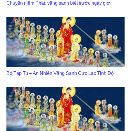
Chuyên niệm Phật, vãng sanh biết trước ngày giờ
Bỏ Tạp Tu – An Nhiên Vãng Sanh Cực Lạc Tịnh Độ