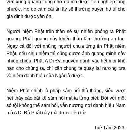
vực xung quanh cũng nhờ đó mà được tiêu nghiệp tăng
phước. Họ do cảm cái ân ấy sẽ thường xuyên hộ trì cho
gia đình được yên ổn.
Người niệm Phật trên thân sẽ sự nhiên phóng ra Phật
quang. Phật quang này khiến thân tâm thường an lạc.
Ngay cả đối với những người chưa từng tin Phật niệm
Phật, nếu chịu niệm thì cũng được ánh quang minh này
nhiếp chiếu. Phật A Di Đà nguyện gánh vác hết mọi khổ
nạn cho chúng ta, chỉ cần chúng ta quay lại nương tựa
và niệm danh hiệu của Ngài là được.
Niệm Phật chính là pháp sám hối thù thắng, siêu vượt
hết thảy các bài kệ sám hối mà ta từng biết. Đối với một
số tội không thể sám hối, vẫn nương nơi danh hiệu Nam
mô A Di Đà Phật này mà được tiêu trừ.
Tuệ Tâm 2023.