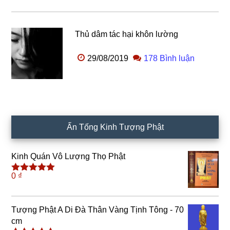
Thủ dâm tác hại khôn lường
29/08/2019
178 Bình luận
Ấn Tống Kinh Tượng Phật
Kinh Quán Vô Lượng Thọ Phật
0
₫
Được xếp
hạng
5.00
5
sao
Tượng Phật A Di Đà Thân Vàng Tịnh Tông - 70
cm