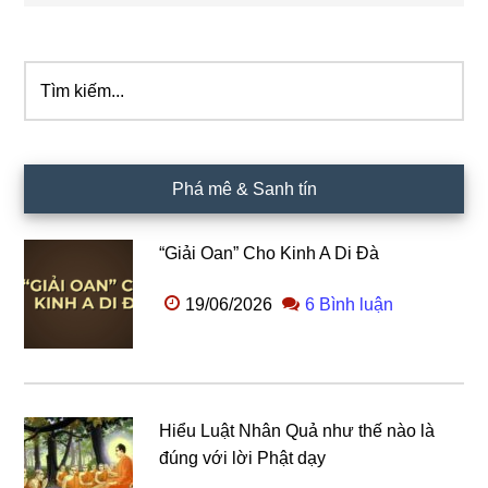
Tìm
Sidebar
kiếm...
chính
Phá mê & Sanh tín
“Giải Oan” Cho Kinh A Di Đà
19/06/2026
6 Bình luận
Hiểu Luật Nhân Quả như thế nào là
đúng với lời Phật dạy