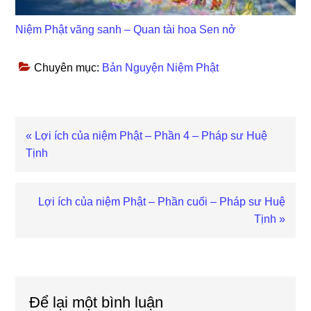
Niệm Phật vãng sanh – Quan tài hoa Sen nở
Chuyên mục:
Bản Nguyện Niệm Phật
Bài
« Lợi ích của niệm Phật – Phần 4 – Pháp sư Huệ
viết
Tịnh
trước
Bài
Lợi ích của niệm Phật – Phần cuối – Pháp sư Huệ
viết
Tịnh »
sau
Reader
Interactions
Để lại một bình luận