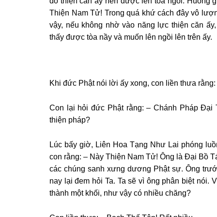
do thiện căn ấy nên được lên tòa ngồi. Huống g
Thiện Nam Tử! Trong quá khứ cách đây vô lượn
vậy, nếu không nhờ vào năng lực thiện căn ấy
thấy được tòa nầy và muốn lên ngồi lên trên ấy.
Khi đức
Phật nói lời ấy xong, con liền thưa rằn
Con lại hỏi đức Phật rằng: – Chánh Pháp Đại
thiện pháp?
Lúc bấy giờ, Liên Hoa Tạng Như Lai phóng luồng
con rằng: – Này Thiện Nam Tử! Ông là Đại Bồ Tát 
các chúng sanh xưng dương Phật sự. Ông trước
nay lại đem hỏi Ta. Ta sẽ vì ông phân biệt nói.
thành một khối, như vậy có nhiều chăng?