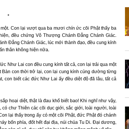
*
một. Con lại vượt qua ba mươi chín ức cõi Phật thấy ba
t hiện, đều chứng Vô Thượng Chánh Đẳng Chánh Giác.
ánh Đẳng Chánh Giác, lúc mới thành đạo, đều cung kính
 ẩn thân không hiện nữa.
đức Như Lai con đều cung kính tất cả, con lại trải qua một
t Bàn con thời trở lại, con lại cung kính cúng dường từng
ật, con biết các đức Như Lai ấy đều diệt độ đã lâu, tất cả
ắp hoại diệt, thật là đau khổ biết bao! Khi nghĩ như vậy,
có chư Thiên các cõi dục giới, sắc giới, loài người, loài
on lại thấy trong ấy có một cõi Phật, đức Phật đó chánh
háy bốn phía, đốt hết đại địa, núi chúa Tu Di. Đại dương,