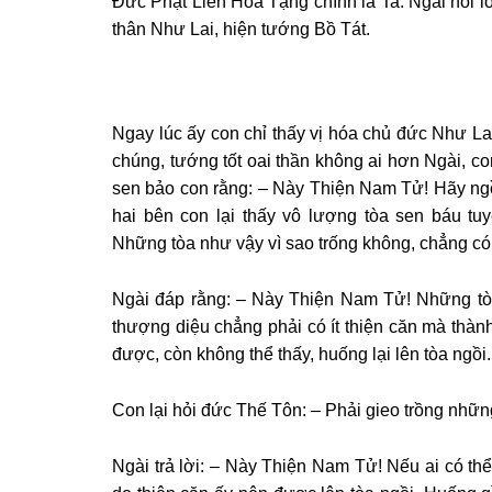
Đức Phật Liên Hoa Tạng chính là Ta. Ngài nói lờ
thân Như Lai, hiện tướng Bồ Tát.
Ngay lúc ấy con chỉ thấy vị hóa chủ đức Như L
chúng, tướng tốt oai thần không ai hơn Ngài, co
sen bảo con rằng: – Này Thiện Nam Tử! Hãy ngồi 
hai bên con lại thấy vô lượng tòa sen báu tuy
Những tòa như vậy vì sao trống không, chẳng có 
Ngài đáp rằng: – Này Thiện Nam Tử! Những tòa
thượng diệu chẳng phải có ít thiện căn mà thà
được, còn không thể thấy, huống lại lên tòa ngồi.
Con lại hỏi đức Thế Tôn: – Phải gieo trồng nhữn
Ngài trả lời: – Này Thiện Nam Tử! Nếu ai có th