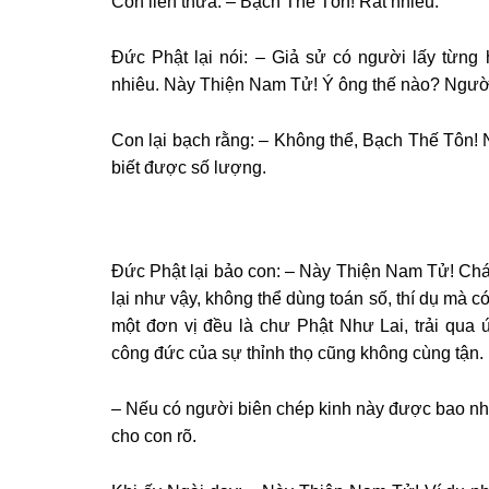
Con liền thưa: – Bạch Thế Tôn! Rất nhiều.
Đức Phật lại nói: – Giả sử có người lấy từn
nhiêu. Này Thiện Nam Tử! Ý ông thế nào? Người
Con lại bạch rằng: – Không thể, Bạch Thế Tôn! 
biết được số lượng.
Đức Phật lại bảo con: – Này Thiện Nam Tử! Ch
lại như vậy, không thể dùng toán số, thí dụ mà c
một đơn vị đều là chư Phật Như Lai, trải qua 
công đức của sự thỉnh thọ cũng không cùng tận.
– Nếu có người biên chép kinh này được bao n
cho con rõ.