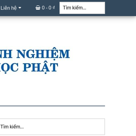
Tìm
kiếm...
0 -
0
₫
 Liên hệ
ìm
idebar
ếm...
hính