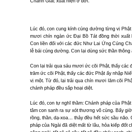
Chánh Giác xuất hiện ở đời.
Lúc đó, con cung kính cúng dường từng vị Phật 
mươi chín ngàn ức Đại Bồ Tát đồng thời xuấ
Con liền đối với các đức Như Lai Ứng Cúng Ch
lễ bái cúng dường. Con lại dùng sức thần thông
Con lại trải qua sáu mươi ức cõi Phật, thấy các 
trăm ức cõi Phật, thấy các đức Phật ấy nhập Niế
vị một. Từ đó, lại trải qua chín mươi lăm cõi Ph
chánh pháp đều sắp hoại diệt.
Lúc đó, con tự nghĩ thầm: Chánh pháp của Phật s
tâm con sanh ra sự xót thương vô cùng. Bấy giờ, 
rồng, thần, dạ-xoa… thảy đều hết sức sầu não. C
pháp của Ngài đã diệt mất từ lâu, hỏa kiếp đốt c