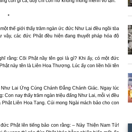
chẳng còn gì cả, duy chỉ còn hư không mông mênh vô tận.
*
 một thế giới thấy trăm ngàn ức đức Như Lai đều ngồi tòa
ư vậy, các đức Phật đều hiện đang thuyết pháp hóa độ
hĩ rằng: Cõi Phật nầy tên gọi là gì? Khi ấy, có một đức
hật này tên là Liên Hoa Thượng. Lúc ấy con liền hỏi tên
ạng Như Lai Ứng Cúng Chánh Đẳng Chánh Giác. Ngay lúc
ng: Con nay thấy trăm ngàn triệu đấng Như Lai, mỗi vị đều
là Phật Liên Hoa Tạng. Cúi mong Ngài mách bảo cho con
đức Phật lên tiếng bảo con rằng: – Này Thiện Nam Tử!