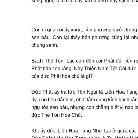
sông ngòi, tất cả cỏ cây, tất cả đều cháy sạch, 
Con đi qua cõi ấy xong, liền phương dưới, trong
sen báu. Con lại thấy bốn phương cũng lại nh
chúng sanh.
Bạch Thế Tôn! Lúc con đến cõi Phật đó, liền ng
Phật bảo con rằng: Này Thiện Nam Tử! Cõi đức P
của đức Phật hóa chủ là gì?
Đức Phật ấy trả lời: Tên Ngài là Liên Hoa T
ấy, con liền đảnh lễ, nhất tâm cung kính bạch rằ
ngự tòa sen báu, nhưng con chẳng biết vị nào 
đức Thế Tôn Hóa Chủ.
Khi ấy đức Liên Hoa Tạng Như Lai ở giữa các 