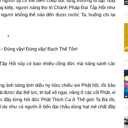
ì người ấy có thể biên chép đọc tụng thường tu tập. Này
g kiếp, ngươi năng thọ trì Chánh Pháp Đại Tập Hội như
, ngươi không thể nào đến được nước Ta, huống chi lại
*
g: – Đúng vậy! Đúng vậy! Bạch Thế Tôn!
 Tập Hội này có bao nhiêu công đức mà năng sanh các
 ánh sáng tịnh diệu hy hữu chiếu soi Phật hội, rồi bảo
được đại thế lực, trí tuệ vô ngại, năng ở các cõi Phật, vì
 đây từng hỏi đức Phật Thích Ca ở Thế giới Ta Bà rồi,
 Ví dụ như có người ở bốn đại châu dùng hạt mè chất đầy