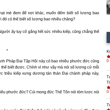
g hạt mè đem để nơi khác, muốn đếm biết số lượng bao
 đó có thể biết số lượng bao nhiêu chăng?
Người ấy tuy cố gắng hết sức nhiều kiếp, cũng chẳng thể
*
K
0
ánh Pháp Đại Tập Hội này có bao nhiêu phước đức cũng
Đ
h
ó thể biết được. Chính vì như
vậy mà nói số lượng cứ mỗi
s
ức triệu kiếp xưng dương tán thán Đại chánh pháp này,
T
T
0
hiêu phước đức? Cúi mong đức Thế Tôn nói tóm lược nói
Đ
h
s
T