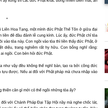
i ấy xong thì các đức Phật khác bỗng nhiên biến mất, ẩn
*
ai Liên Hoa Tạng, một mình đức Phật Thế Tôn ở giữa đại
n liền đê đầu đảnh lễ cung kính. Lúc ấy, đức Phật chỉ tòa
vào tòa này. Con ngồi vào tòa thì liền thấy đức Phật, ở
ệt diệu, trang nghiêm rất hy hữu. Con bỗng nghĩ rằng:
ai ngồi. Con bèn hỏi đức Phật.
 như vậy đều không thể nghĩ bàn, tạo ra bởi công đức
nh tựu được. Nếu ai đối với Phật pháp mà chưa nhập vào
g thiện căn gì mới có thể ngồi những tòa ấy?
ể đối với Chánh Pháp Đại Tập Hội nầy mà nghe chốc lát,