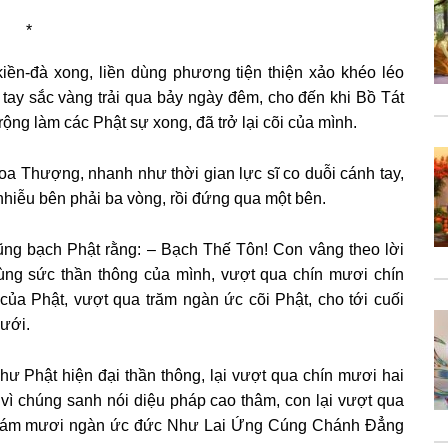
*
iền-đà xong, liền dùng phương tiện thiện xảo khéo léo
 tay sắc vàng trải qua bảy ngày đêm, cho đến khi Bồ Tát
ng làm các Phật sự xong, đã trở lại cõi của mình.
oa Thượng, nhanh như thời gian lực sĩ co duỗi cánh tay,
nhiễu bên phải ba vòng, rồi đứng qua một bên.
ũng bạch Phật rằng: – Bạch Thế Tôn! Con vâng theo lời
ùng sức thần thông của mình, vượt qua chín mươi chín
của Phật, vượt qua trăm ngàn ức cõi Phật, cho tới cuối
ưới.
hư Phật hiện đại thần thông, lại vượt qua chín mươi hai
vì chúng sanh nói diệu pháp cao thâm, con lại vượt qua
ấy tám mươi ngàn ức đức Như Lai Ứng Cúng Chánh Đẳng