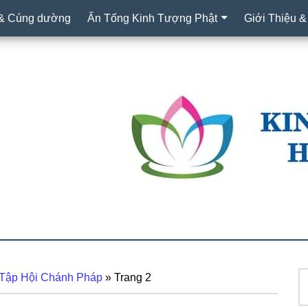
 & Cúng dường
Ấn Tống Kinh Tượng Phật
Giới Thiệu &
T
 Tập Hội Chánh Pháp
»
Trang 2
S
ki
c