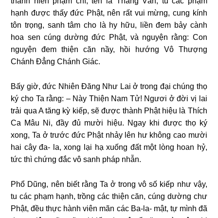
thanh niên phạm chí, tên là Thắng Vân, tu các phạm
hạnh được thấy đức Phật, nên rất vui mừng, cung kính
tôn
trọng, sanh tâm cho là hy hữu, liền đem bảy cành
hoa sen cúng dường đức Phật, và nguyện rằng: Con
nguyện đem thiện căn nầy, hồi hướng Vô Thượng
Chánh Đẳng Chánh Giác.
Bấy giờ, đức Nhiên Đăng Như Lai ở trong đại chúng thọ
ký cho Ta rằng: – Này Thiện Nam Tử! Ngươi ở đời vị lai
trải qua A tăng kỳ kiếp, sẽ được thành Phật hiệu là Thích
Ca Mâu Ni, đầy đủ mười hiệu. Ngay khi được thọ ký
xong, Ta ở trước đức Phật nhảy lên hư không cao mười
hai cây đa- la, xong lại hạ xuống đất một lòng hoan hỷ,
tức thì chứng đắc vô sanh pháp nhẫn.
Phổ Dũng, nên biết rằng Ta ở trong vô số kiếp như vậy,
tu các phạm hạnh, trồng các thiện căn, cúng dường chư
Phật, đều thực hành viên mãn các Ba-la- mật, tự mình đã