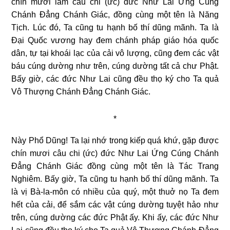
chín mươi lăm câu chi (ức) đức Như Lai Ứng Cúng
Chánh Đẳng Chánh Giác, đồng cùng một tên là Năng
Tịch.
Lúc đó, Ta cũng tu hạnh bố thí dũng mãnh. Ta là
Đại Quốc vương hay đem chánh pháp giáo hóa quốc
dân, tự tại khoái lạc của cải vô lượng, cũng đem các vật
báu cúng dường như trên, cúng dường tất cả chư Phật.
Bấy giờ, các đức Như Lai cũng đều thọ ký cho Ta quả
Vô Thượng Chánh Đẳng Chánh Giác.
*
Này Phổ Dũng! Ta lại nhớ trong kiếp quá khứ, gặp được
chín mươi câu chi (ức) đức Như Lai Ứng Cúng Chánh
Đẳng Chánh Giác đồng cùng một tên là Tác Trang
Nghiêm. Bấy giờ, Ta cũng tu hạnh bố thí dũng mãnh. Ta
là vị Bà-la-môn có nhiều của quý, một thuở nọ Ta đem
hết của cải, để sắm các vật cúng dường tuyệt hảo như
trên, cúng dường các đức Phật ấy. Khi ấy, các đức Như