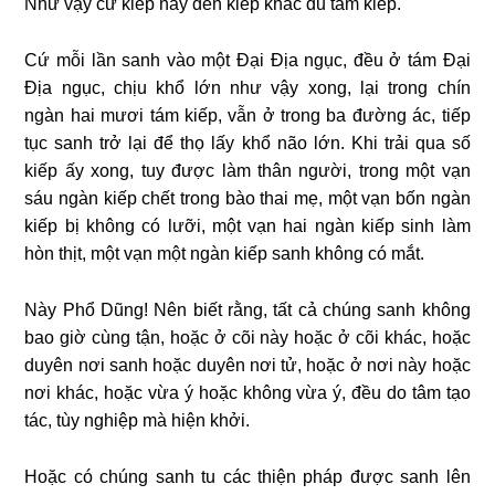
Như vậy cứ kiếp này đến kiếp khác đủ tám kiếp.
Cứ mỗi lần sanh vào một Đại Địa ngục, đều ở tám Đại
Địa ngục, chịu khổ lớn như vậy xong, lại trong chín
ngàn
hai mươi tám kiếp, vẫn ở trong ba đường ác, tiếp
tục sanh trở lại để thọ lấy khổ não lớn. Khi trải qua số
kiếp ấy xong, tuy được làm thân người, trong một vạn
sáu ngàn kiếp chết trong bào thai mẹ, một vạn bốn ngàn
kiếp bị không có lưỡi, một vạn hai ngàn kiếp sinh làm
hòn thịt, một vạn một ngàn kiếp sanh không có mắt.
Này Phổ Dũng! Nên biết rằng, tất cả chúng sanh không
bao giờ cùng tận, hoặc ở cõi này hoặc ở cõi khác, hoặc
duyên nơi sanh hoặc duyên nơi tử, hoặc ở nơi này hoặc
nơi khác, hoặc vừa ý hoặc không vừa ý, đều do tâm tạo
tác, tùy nghiệp mà hiện khởi.
Hoặc có chúng sanh tu các thiện pháp được sanh lên