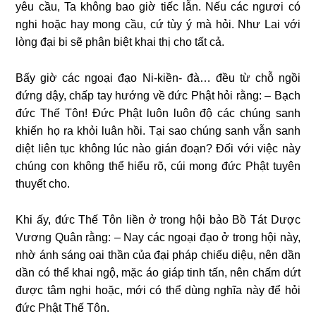
yêu cầu, Ta không bao giờ tiếc lẫn. Nếu các ngươi có
nghi hoặc hay mong cầu, cứ tùy ý mà hỏi. Như Lai với
lòng đại bi sẽ phân biệt khai thị cho tất cả.
Bấy giờ các ngoại đạo Ni-kiền- đà… đều từ chỗ ngồi
đứng dậy, chấp tay hướng về đức Phật hỏi rằng: – Bạch
đức Thế Tôn! Đức Phật luôn luôn độ các chúng sanh
khiến họ ra khỏi luân hồi. Tại sao chúng sanh vẫn sanh
diệt liên tục không lúc nào gián đoạn? Đối với việc này
chúng con không thể hiểu rõ, cúi mong đức Phật tuyên
thuyết cho.
Khi ấy, đức Thế Tôn liền ở trong hội bảo Bồ Tát Dược
Vương Quân rằng: – Nay các ngoại đạo ở trong hội này,
nhờ ánh sáng oai thần của đại pháp chiếu diệu, nên dần
dần có thể khai ngộ, mặc áo giáp tinh tấn, nên chấm dứt
được tâm nghi hoặc, mới có thể dùng nghĩa này để hỏi
đức Phật Thế Tôn.