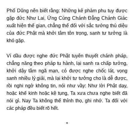
Phổ Dũng nên biết rằng: Những kẻ phàm phu tuy được
gặp đức Như Lai, Ứng Cúng Chánh Đẳng Chánh Giác
xuất hiện thế gian, chẳng thể đối với sắc tướng thù diệu
của đức Phật mà khởi tâm tôn trọng, sanh tư tưởng là
khó gặp.
Ví dầu được nghe đức Phật tuyên thuyết chánh pháp,
chẳng năng theo pháp tu hành, lại sanh ra chấp tướng,
khởi dậy tâm ngã mạn, có được nghe chốc lát, vọng
sanh nhiều lý giải, mà lại khởi tư tưởng cho là dễ được,
rồi nghi ngờ không tin, nói như vầy: Như lời Phật dạy,
hoặc khế kinh hoặc kệ tụng, Ta xưa chưa nghe biết đã
nói gì. Nay Ta không thể thỉnh thọ, ghi nhớ. Ta đối với
các pháp đều biết rõ hết.
*