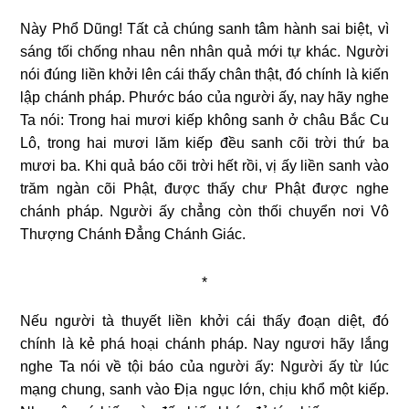
Này Phổ Dũng! Tất cả chúng sanh tâm hành sai biệt, vì
sáng tối chống nhau nên nhân quả mới tự khác. Người
nói đúng liền khởi lên cái thấy chân thật, đó chính là kiến
lập chánh pháp. Phước báo của người ấy, nay hãy nghe
Ta nói: Trong hai mươi kiếp không sanh ở châu Bắc Cu
Lô, trong hai mươi lăm kiếp đều sanh cõi trời thứ ba
mươi ba. Khi quả báo cõi trời hết rồi, vị ấy liền sanh vào
trăm ngàn cõi Phật, được thấy chư Phật được nghe
chánh pháp. Người ấy chẳng còn thối chuyển nơi Vô
Thượng Chánh Đẳng Chánh Giác.
*
Nếu người tà thuyết liền khởi cái thấy đoạn diệt, đó
chính là kẻ phá hoại chánh pháp. Nay ngươi hãy lắng
nghe Ta nói về tội báo của người ấy: Người ấy từ lúc
mạng chung, sanh vào Địa ngục lớn, chịu khổ một kiếp.