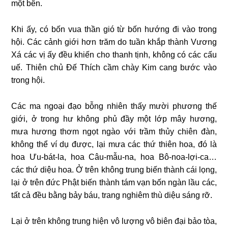
một bên.
Khi ấy, có bốn vua thần gió từ bốn hướng đi vào trong
hội. Các cảnh giới hơn trăm do tuần khắp thành Vương
Xá các vị ấy đều khiến cho thanh tịnh, không có các cấu
uế. Thiên chủ Đế Thích cầm chày Kim cang bước vào
trong hội.
Các ma ngoại đạo bỗng nhiên thấy mười phương thế
giới, ở trong hư không phủ đầy một lớp mây hương,
mưa hương thơm ngọt ngào với trầm thủy chiên đàn,
không thể ví dụ được, lại mưa các thứ thiên hoa, đó là
hoa Ưu-bát-la, hoa Câu-mẫu-na, hoa Bô-noa-lợi-ca…
các thứ diệu hoa. Ở trên không trung biến thành cái lọng,
lại ở trên đức Phật biến thành tám vạn bốn ngàn lầu các,
tất cả đều bằng bảy báu, trang nghiêm thù diệu sáng rỡ.
Lại ở trên không trung hiện vô lượng vô biên đại bảo tòa,