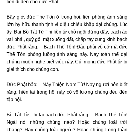
liền đi đến chỗ đức Phật.
Bấy giờ, đức Thế Tôn ở trong hội, liền phóng ánh sáng
lớn hy hữu thanh tịnh vi diệu chiếu khắp đại chúng. Lúc
ấy, Đại Bồ Tát Từ Thị liền từ chỗ ngồi đứng dậy, trạch áo
vai phải, quỳ gối mặt xuống đất, chấp tay cung kính bạch
đức Phật rằng: – Bạch Thế Tôn! Đâu phải vô cớ mà đức
Thế Tôn phóng luồng ánh sáng này. Nay toàn thể đại
chúng muốn nghe biết việc này. Cúi mong đức Phật từ bi
giải thích cho chúng con.
Đức Phật bảo: – Này Thiện Nam Tử! Nay ngươi nên biết
rằng, hiện tại trong hội này có vô lượng chúng đều đến
tập hội.
Bồ Tát Từ Thị lại bạch đức Phật rằng: – Bạch Thế Tôn!
Ngài nói những chúng nào? Hoặc chúng loài trời
chăng? Hay chúng loài người? Hoặc chúng Long thần