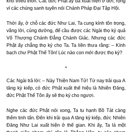
khổ thiếu thốn. Các đức Phật ấy đã xuất hiện ở đời, rộng
vì các chúng sanh tuyên nói Chánh Pháp Đại Tập Hội.
Thời ấy, ở chỗ các đức Như Lai, Ta cung kính tôn trọng,
vâng lời, cúng dường, để cầu được các Ngài thọ ký quả
Vô Thượng Chánh Đẳng Chánh Giác. Nhưng các đức
Phật ấy chẳng thọ ký cho Ta.
Ta liền thưa rằng: – Kính
bạch chư Phật Thế Tôn! Lúc nào con mới được thọ ký?
*
Các Ngài trả lời: – Này Thiện Nam Tử! Từ nay trải qua A
tăng kỳ kiếp, có đức Phật xuất thế hiệu là Nhiên Đăng,
đức Phật Thế Tôn ấy sẽ thọ ký cho ngươi.
Nghe các đức Phật nói xong, Ta tu hạnh Bồ Tát càng
thêm tinh tấn. Đến khi trải qua A tăng kỳ kiếp, đức Nhiên
Đăng Như Lai xuất hiện ở thế gian. Khi ấy, Ta là một