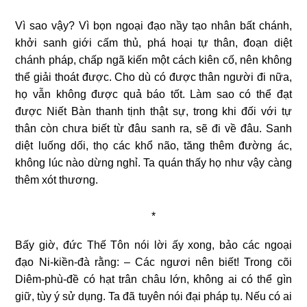
Vì sao vậy? Vì bọn ngoại đạo nầy tạo nhân bất chánh,
khởi sanh giới cấm thủ, phá hoại tự thân, đoạn diệt
chánh pháp, chấp ngã kiến một cách kiên cố, nên không
thể giải thoát được. Cho dù có được thân người đi nữa,
họ vẫn không được quả báo tốt. Làm sao có thể đạt
được Niết Bàn thanh tịnh thật sự, trong khi đối với tự
thân còn chưa biết từ đâu sanh ra, sẽ đi về đâu. Sanh
diệt luống dối, thọ các khổ não, tăng thêm đường ác,
không lúc nào dừng nghỉ. Ta quán thấy họ như vậy càng
thêm xót thương.
*
Bấy giờ, đức Thế Tôn nói lời ấy xong, bảo các ngoại
đạo Ni-kiền-đà rằng: – Các ngươi nên biết! Trong cõi
Diêm-phù-đề có hạt trân châu lớn, không ai có thể gìn
giữ, tùy ý sử dụng. Ta đã tuyên nói đại pháp tụ. Nếu có ai