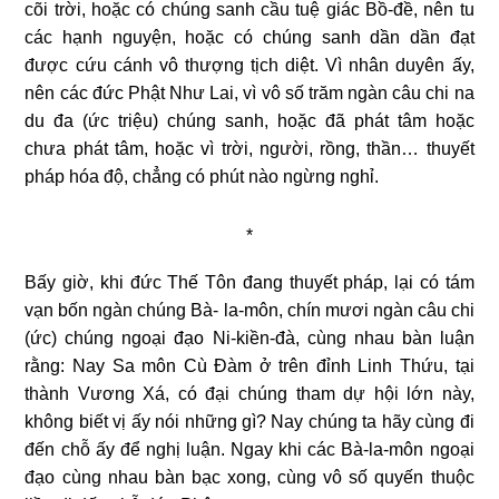
cõi trời, hoặc có chúng sanh cầu tuệ giác Bồ-đề, nên tu
các hạnh nguyện, hoặc có chúng sanh dần dần đạt
được cứu cánh vô thượng tịch diệt. Vì nhân duyên ấy,
nên các đức Phật Như Lai, vì vô số trăm ngàn câu chi na
du đa (ức triệu) chúng sanh, hoặc đã phát tâm hoặc
chưa phát tâm, hoặc vì trời, người, rồng, thần… thuyết
pháp hóa độ, chẳng có phút nào ngừng nghỉ.
*
Bấy giờ, khi đức Thế Tôn đang thuyết pháp, lại có tám
vạn bốn ngàn chúng Bà- la-môn, chín mươi ngàn câu chi
(ức) chúng ngoại đạo Ni-kiền-đà, cùng nhau bàn luận
rằng: Nay Sa môn Cù Đàm ở trên đỉnh Linh Thứu, tại
thành Vương Xá,
có đại chúng tham dự hội lớn này,
không biết vị ấy nói những gì? Nay chúng ta hãy cùng đi
đến chỗ ấy để nghị luận.
Ngay khi các Bà-la-môn ngoại
đạo cùng nhau bàn bạc xong, cùng vô số quyến thuộc