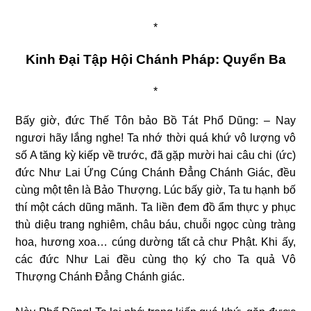
*
Kinh Đại Tập Hội Chánh Pháp: Quyển Ba
*
Bấy giờ, đức Thế Tôn bảo Bồ Tát Phổ Dũng: – Nay
ngươi hãy lắng nghe! Ta nhớ thời quá khứ vô lượng vô
số A tăng kỳ kiếp về trước, đã gặp mười hai câu chi (ức)
đức Như Lai Ứng Cúng Chánh Đẳng Chánh Giác, đều
cùng một tên là Bảo Thượng. Lúc bấy giờ, Ta tu hạnh bố
thí một cách dũng mãnh. Ta liền đem đồ ẩm thực y phục
thù diệu trang nghiêm, châu báu, chuỗi ngọc cùng tràng
hoa, hương xoa…
cúng dường tất cả chư Phật. Khi ấy,
các đức Như Lai đều cùng thọ ký cho Ta quả Vô
Thượng Chánh Đẳng Chánh giác.