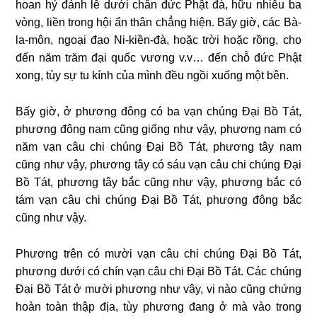
hoan hỷ đảnh lễ dưới chân đức Phật đà, hữu nhiễu ba
vòng, liền
trong hội ẩn thân chẳng hiện. Bấy giờ, các Bà-
la-môn, ngoại đạo Ni-kiền-đà, hoặc trời hoặc rồng, cho
đến năm trăm đại quốc vương v.v…
đến chỗ đức Phật
xong, tùy sự tu kính của mình đều ngồi xuống một bên.
Bấy giờ, ở phương đông có ba vạn chúng Đại Bồ Tát,
phương đông nam cũng giống như vậy, phương nam có
năm vạn câu chi chúng Đại Bồ Tát, phương tây nam
cũng như vậy, phương tây có sáu vạn câu chi chúng Đại
Bồ Tát, phương tây bắc cũng như vậy, phương bắc có
tám vạn câu chi chúng Đại Bồ Tát, phương đông bắc
cũng như vậy.
Phương trên có mười vạn câu chi chúng Đại Bồ Tát,
phương dưới có chín vạn câu chi Đại Bồ Tát. Các chúng
Đại Bồ Tát ở mười phương như vậy, vị nào cũng chứng
hoàn toàn thập địa, tùy phương đang ở mà vào trong