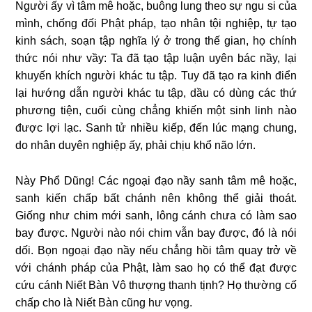
Người ấy vì tâm mê hoặc, buông lung theo sự ngu si của
mình, chống đối Phật pháp, tạo nhân tội nghiệp, tự tạo
kinh sách, soạn tập nghĩa lý ở trong thế gian, họ chính
thức nói như vầy: Ta đã tạo tập luận uyên bác nầy, lại
khuyến khích người khác tu tập. Tuy đã tạo ra kinh điển
lại hướng dẫn người khác tu tập, dầu có dùng các thứ
phương tiện, cuối cùng chẳng khiến một sinh linh nào
được lợi lạc. Sanh tử nhiều kiếp, đến lúc mạng chung,
do nhân duyên nghiệp ấy, phải chịu khổ não lớn.
Này Phổ Dũng! Các ngoại đạo nầy sanh tâm mê hoặc,
sanh kiến chấp bất chánh nên
không thể giải thoát.
Giống như chim mới sanh, lông cánh chưa có làm sao
bay được. Người nào nói chim vẫn bay được, đó là nói
dối. Bọn ngoại đạo nầy nếu chẳng hồi tâm quay trở về
với chánh pháp của Phật, làm sao họ có thể đạt được
cứu cánh Niết Bàn Vô thượng thanh tịnh? Họ thường cố
chấp cho là Niết Bàn cũng hư vọng.