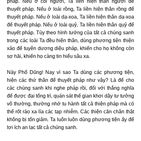
pháp. Nếu ở cõi người, Ta liền hiện thân người để
thuyết pháp. Nếu ở loài rồng, Ta liền hiện thân rồng để
thuyết pháp. Nếu ở loài dạ-xoa, Ta liền hiện thân dạ-xoa
để thuyết pháp. Nếu ở loài quỷ, Ta liền hiện thân quỷ để
thuyết pháp.
Tùy theo hình tướng của tất cả chúng sanh
trong các loài Ta đều hiện thân, dùng phương tiện thiện
xảo để tuyên dương diệu pháp, khiến cho họ không còn
sợ hãi, khiến họ càng tin hiểu sâu xa.
Này Phổ Dũng! Nay vì sao Ta dùng các phương tiện,
hiện các thứ thân để thuyết pháp như vậy? Là để cho
các chúng sanh khi nghe pháp rồi, đối với thắng nghĩa
đế được đại tổng trì, quán sát thế gian khơi dậy tư tưởng
vô thường, thường nhớ tu hành tất cả thiện pháp mà có
thể rốt ráo xa lìa các tạp nhiễm. Các thiện căn chân thật
không bị tổn giảm. Ta luôn luôn dùng phương tiện ấy để
lợi ích an lạc tất cả chúng sanh.