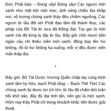
Đức Phật bảo: – Đúng vậy! Đúng vậy! Các ngươi mới
sanh như mặt trời mới mọc, ánh sáng chiếu tỏa khắp
nơi, vô lượng chúng sanh thảy đều chiêm ngưỡng. Các
ngươi từ lâu đối với Phật đạo tâm đã thành thục, các
pháp của Bồ Tát từ xưa đã thông đạt. Tuy gọi là mới
sanh mà đã từng tu tập từ lâu. Bấy giờ chín mươi bốn
ngàn câu chi thiếu niên mới sanh, đồng bay lên hư
không, rồi từ hư không hạ xuống, mỗi vị đều được viên
mãn thập địa.
*
Bấy giờ, Bồ Tát Dược Vương Quân chấp tay cung kính
sanh tâm hy hữu, bạch Phật rằng: –
Bạch Thế Tôn! Các
chúng sanh ấy được lợi ích lớn, từ lâu đã chấm dứt luân
hồi khổ não, đầy đủ đại tinh tấn, nên gọi là mới sanh.
Hôm nay thấy Phật chỉ trong khoảnh khắc liền được giải
thoát.