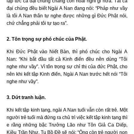
lập tức cả đại chúng chẳng còn hoài nghi gì nữa. Tất cả
đại chúng đều biết Ngài A Nan đang nói: “Pháp như vầy
là tôi A Nan thân tự nghe được những gì Ðức Phật nói,
chứ chẳng phải tôi tự tạo ra”.
2. Tôn trọng sự phó chúc của Phật.
Khi Ðức Phật vào Niết Bàn, thì phó chúc cho Ngài A
Nan: “Khi bắt đầu tất cả Kinh điển đều nên dùng “Tôi
nghe như vầy”. Vì tôn trọng sự chỉ thị của đức Phật, cho
nên khi kết tập Kinh điển, Ngài A Nan trước hết nói “Tôi
nghe như vầy”.
3. Dứt tranh luận.
Khi kết tập kinh tạng, ngài A Nan tuổi vẫn còn rất trẻ. Một
người trẻ tuổi mà đứng ra chủ trì việc kết tập kinh tạng thì
e rằng những bậc Trưởng Lão như Tôn Giả Ca Diếp,
Kiều Trần Như, Tu Bồ Ðề sẽ nói: “Ông còn trẻ người non