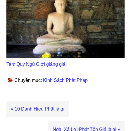
Tam Quy Ngũ Giới giảng giải
Chuyên mục:
Kinh Sách Phật Pháp
Bài
« 10 Danh Hiệu Phật là gì
viết
trước
Bài
Ngài Xá Lợi Phất Tôn Giả là ai »