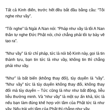
Tất cả Kinh điển, trước hết đều bắt đầu bằng câu: “Tôi
nghe như vầy”.
“Tôi nghe” là Ngài A Nan nói: “Pháp như vầy là tôi A Nan
thân tự nghe Ðức Phật nói, chứ chẳng phải tôi tự bày vẽ
tạo ra”.
“Như vầy” là từ chỉ pháp, tức là nói bộ Kinh này, gọi là tin
thành tựu, bạn tin tức là như vầy, không tin thì chẳng
phải như vầy.
“Như” là bất biến (không thay đổi), tùy duyên là “vầy”.
“Như vầy” tức là tùy duyên không thay đổi, không thay
đổi mà tùy duyên – Tức cũng là như như bất động, liễu
liễu thường minh. Và “như vầy” là một sự ấn khả, tức là
nếu bạn làm đúng khế hợp với tâm của Phật tức là như
vầy. Nếu trái với tâm của Phật thì chẳng như vầy.