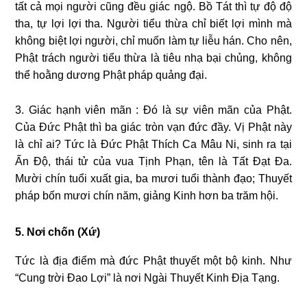
tất cả mọi người cũng đều giác ngộ. Bồ Tát thì tự độ độ
tha, tự lợi lợi tha. Người tiểu thừa chỉ biết lợi mình mà
không biệt lợi người, chỉ muốn làm tự liễu hán. Cho nên,
Phật trách người tiểu thừa là tiêu nhạ bại chủng, không
thể hoằng dương Phật pháp quảng đại.
3. Giác hạnh viên mãn : Ðó là sự viên mãn của Phật.
Của Đức Phật thì ba giác tròn vạn đức đầy. Vị Phật này
là chỉ ai? Tức là Ðức Phật Thích Ca Mâu Ni, sinh ra tại
Ấn Ðộ, thái tử của vua Tịnh Phạn, tên là Tất Ðạt Ða.
Mười chín tuổi xuất gia, ba mươi tuổi thành đạo; Thuyết
pháp bốn mươi chín năm, giảng Kinh hơn ba trăm hội.
5. Nơi chốn (Xứ)
Tức là địa điểm mà đức Phật thuyết một bộ kinh. Như
“Cung trời Ðao Lợi” là nơi Ngài Thuyết Kinh Địa Tạng.