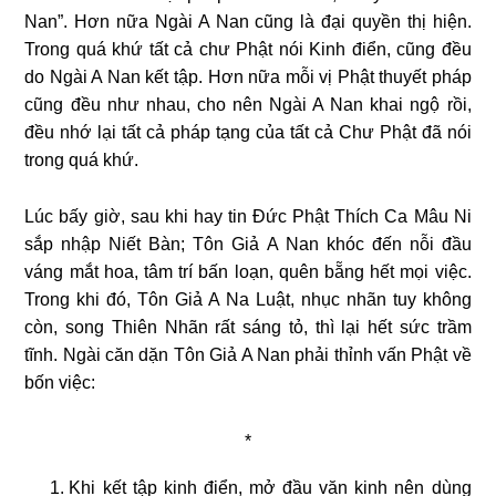
Nan”. Hơn nữa Ngài A Nan cũng là đại quyền thị hiện.
Trong quá khứ tất cả chư Phật nói Kinh điển, cũng đều
do Ngài A Nan kết tập. Hơn nữa mỗi vị Phật thuyết pháp
cũng đều như nhau, cho nên Ngài A Nan khai ngộ rồi,
đều nhớ lại tất cả pháp tạng của tất cả Chư Phật đã nói
trong quá khứ.
Lúc bấy giờ, sau khi hay tin Ðức Phật Thích Ca Mâu Ni
sắp nhập Niết Bàn; Tôn Giả A Nan khóc đến nỗi đầu
váng mắt hoa, tâm trí bấn loạn, quên bẵng hết mọi việc.
Trong khi đó, Tôn Giả A Na Luật, nhục nhãn tuy không
còn, song Thiên Nhãn rất sáng tỏ, thì lại hết sức trầm
tĩnh. Ngài căn dặn Tôn Giả A Nan phải thỉnh vấn Phật về
bốn việc:
*
Khi kết tập kinh điển, mở đầu văn kinh nên dùng