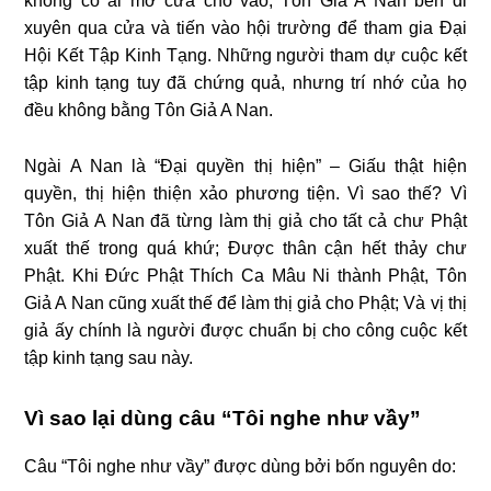
không có ai mở cửa cho vào, Tôn Giả A Nan bèn đi
xuyên qua cửa và tiến vào hội trường để tham gia Ðại
Hội Kết Tập Kinh Tạng. Những người tham dự cuộc kết
tập kinh tạng tuy đã chứng quả, nhưng trí nhớ của họ
đều không bằng Tôn Giả A Nan.
Ngài A Nan là “Đại quyền thị hiện” – Giấu thật hiện
quyền, thị hiện thiện xảo phương tiện. Vì sao thế? Vì
Tôn Giả A Nan đã từng làm thị giả cho tất cả chư Phật
xuất thế trong quá khứ; Được thân cận hết thảy chư
Phật. Khi Ðức Phật Thích Ca Mâu Ni thành Phật, Tôn
Giả A Nan cũng xuất thế để làm thị giả cho Phật; Và vị thị
giả ấy chính là người được chuẩn bị cho công cuộc kết
tập kinh tạng sau này.
Vì sao lại dùng câu “Tôi nghe như vầy”
Câu “Tôi nghe như vầy” được dùng bởi bốn nguyên do: