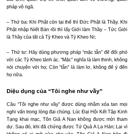
pháp vô ngã.
– Thứ ba: Khi Phật còn tại thế thì Ðức Phật là Thầy. Khi
Phật nhập Niết Bàn rồi thì lấy Giới làm Thầy – Tức Giới
là Thầy của tất cả Tỳ Kheo và Tỳ Kheo Ni;
– Thứ tư: Hãy dùng phương pháp “mặc tẫn” để đối phó
với các Tỳ Kheo tánh ác. “Mặc” nghĩa là làm thinh, không
nói chuyện với họ; Còn “tẫn” là làm lơ, không để ý đến
họ nữa.
Diệu dụng của “Tôi nghe như vầy”
Câu “Tôi nghe như vầy” được dùng nhằm xóa tan mọi
nghi vấn trong lòng đại chúng. Lúc Ðại Hội Kết Tập Kinh
Tạng khai mạc, Tôn Giả A Nan không được mời tham
dự. Sau đó, khi đã chứng được Tứ Quả A La Hán; Lại vì