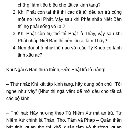
chữ gì làm tiêu biểu cho tất cả kinh tạng?
Khi Phật còn tại thế thì các đệ tử đều an trú cùng
một nơi với Phật. Vậy sau khi Phật nhập Niết Bàn
thì họ phải sống với ai?
Khi Phật còn trụ thế thì Phật là Thầy, vậy sau khi
Phật nhập Niết Bàn thì nên tôn ai làm Thầy?
Nên đối phó như thế nào với các Tỳ Kheo có tánh
tình xấu ác?
Khi Ngài A Nan thưa thỉnh, Ðức Phật trả lời rằng:
– Thứ nhất: Khi kết tập kinh tạng, hãy dùng bốn chữ “Tôi
nghe như vầy” (Như thị ngã văn) để mở đầu cho tất cả
các bộ kinh;
– Thứ hai: Hãy nương theo Tứ Niệm Xứ mà an trú. Tứ
Niệm Xứ chính là Thân, Thọ, Tâm và Pháp – Quán thân
bất tịnh, quán thọ thị khổ, quán tâm vô thường, quán