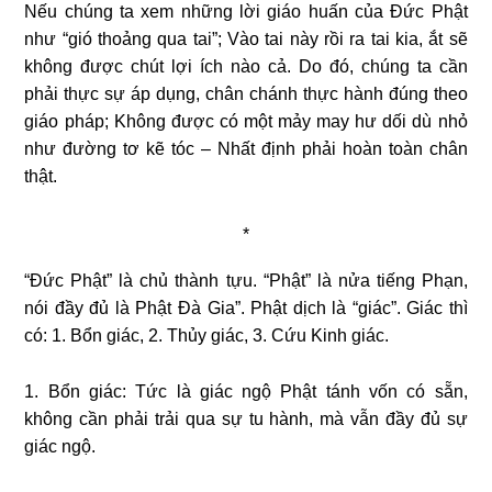
Nếu chúng ta xem những lời giáo huấn của Ðức Phật
như “gió thoảng qua tai”; Vào tai này rồi ra tai kia, ắt sẽ
không được chút lợi ích nào cả. Do đó, chúng ta cần
phải thực sự áp dụng, chân chánh thực hành đúng theo
giáo pháp; Không được có một mảy may hư dối dù nhỏ
như đường tơ kẽ tóc – Nhất định phải hoàn toàn chân
thật.
*
“Ðức Phật” là chủ thành tựu. “Phật” là nửa tiếng Phạn,
nói đầy đủ là Phật Ðà Gia”. Phật dịch là “giác”. Giác thì
có: 1. Bổn giác, 2. Thủy giác, 3. Cứu Kinh giác.
1. Bổn giác: Tức là giác ngộ Phật tánh vốn có sẵn,
không cần phải trải qua sự tu hành, mà vẫn đầy đủ sự
giác ngộ.