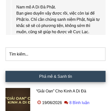
Nam mô A Di Đà Phật.
Bạn gieo duyên vậy được rồi, việc còn lại để
Phật lo. Chỉ cần chúng sanh niệm Phật, Ngài tự
khắc sẽ sẽ có phương tiện, không sớm thì
muộn, cũng sẽ giúp họ được về Cực Lạc.
Tìm
Sidebar
kiếm...
chính
Phá mê & Sanh tín
“Giải Oan” Cho Kinh A Di Đà
19/06/2026
8 Bình luận