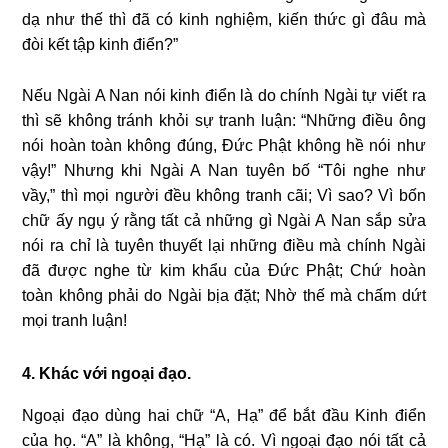
dạ như thế thì đã có kinh nghiệm, kiến thức gì đâu mà
đòi kết tập kinh điển?”
Nếu Ngài A Nan nói kinh điển là do chính Ngài tự viết ra
thì sẽ không tránh khỏi sự tranh luận: “Những điều ông
nói hoàn toàn không đúng, Ðức Phật không hề nói như
vậy!” Nhưng khi Ngài A Nan tuyên bố “Tôi nghe như
vầy,” thì mọi người đều không tranh cãi; Vì sao? Vì bốn
chữ ấy ngụ ý rằng tất cả những gì Ngài A Nan sắp sửa
nói ra chỉ là tuyên thuyết lại những điều mà chính Ngài
đã được nghe từ kim khẩu của Ðức Phật; Chứ hoàn
toàn không phải do Ngài bịa đặt; Nhờ thế mà chấm dứt
mọi tranh luận!
4. Khác với ngoại đạo.
Ngoại đạo dùng hai chữ “A, Hạ” để bắt đầu Kinh điển
của họ. “A” là không, “Hạ” là có. Vì ngoại đạo nói tất cả