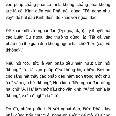
vạn pháp chẳng phải có thì là không, chẳng phải không
tức là có. Kinh điển của Phật nói, dùng: “Tôi nghe như
vầy”, để bắt đầu Kinh điển, để khác với ngoại đạo.
Để khác biệt với ngoại đạo (Dị ngoại đạo): Lý thuyết mà
các Luận Sư ngoại đạo thường dùng là: “Tất cả vạn
pháp của thế gian đều không ngoài hai chữ ‘hữu (có), vô
(không)’.”
Nếu nói “có,” tức là vạn pháp đều hiện hữu; Còn nói
“không,” tức là vạn pháp đều không hiện hữu. Bởi họ
cho rằng hết thảy các pháp đều nằm trọn trong một chữ
“có” và một chữ “không”; Nên kinh điển ngoại đạo dùng
hai chữ “A, Hạ” làm mở đầu cho văn kinh. “A” có nghĩa là
“không”, và “hạ” nghĩa là “có”.
Do đó, nhằm phân biệt với ngoại đạo, Ðức Phật dạy
phải dùng bốn chữ “Tôi nghe như vầy” để mở đầu cho