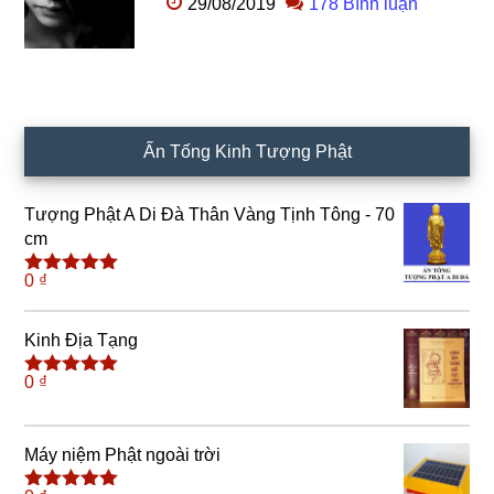
29/08/2019
178 Bình luận
Ấn Tống Kinh Tượng Phật
Tượng Phật A Di Đà Thân Vàng Tịnh Tông - 70
cm
0
₫
Được xếp
hạng
4.91
5
sao
Kinh Địa Tạng
0
₫
Được xếp
hạng
5.00
5
sao
Máy niệm Phật ngoài trời