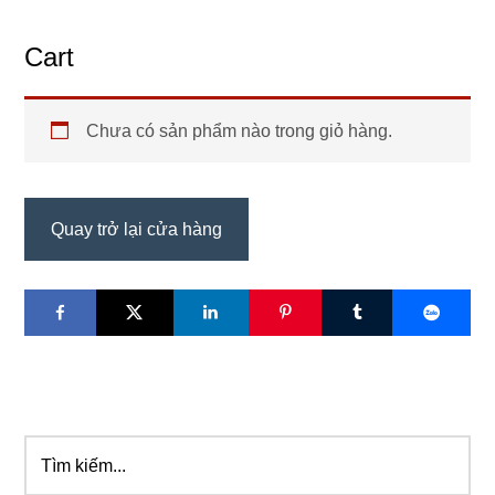
Cart
Chưa có sản phẩm nào trong giỏ hàng.
Quay trở lại cửa hàng
Tìm
Sidebar
kiếm...