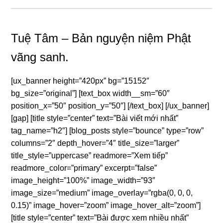
Tuệ Tâm – Bản nguyện niệm Phật
vãng sanh.
[ux_banner height=”420px” bg=”15152″
bg_size=”original”] [text_box width__sm=”60″
position_x=”50″ position_y=”50″] [/text_box] [/ux_banner]
[gap] [title style=”center” text=”Bài viết mới nhất”
tag_name=”h2″] [blog_posts style=”bounce” type=”row”
columns=”2″ depth_hover=”4″ title_size=”larger”
title_style=”uppercase” readmore=”Xem tiếp”
readmore_color=”primary” excerpt=”false”
image_height=”100%” image_width=”93″
image_size=”medium” image_overlay=”rgba(0, 0, 0,
0.15)” image_hover=”zoom” image_hover_alt=”zoom”]
[title style=”center” text=”Bài được xem nhiều nhất”