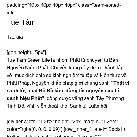
padding=”40px 40px 40px 40px” class=”team-sorted-
info”]
Tuệ Tâm
Tác giả
[gap height=”5px”]
Tuệ Tâm Green Life là nhóm Phật tử chuyên tu Bản
Nguyện Niệm Phật. Chuyên trang này được thành lập
với mục đích chia sẻ kinh nghiệm tu tập và kiến thức về
Phật Pháp. Nguyện khắp pháp giới chúng sanh
“Thật vì
sanh tử, phát Bồ Đề tâm, dùng tín nguyện sâu trì
danh hiệu Phật”
, đồng được vãng sanh Tây Phương
Tịnh Độ, vĩnh viễn thoát khỏi Sanh tử Luân hồi!
[divider width=”100%” height=”2px” margin=”1.2em”
color=”rgba(0, 0, 0, 0.09)”] [row_inner_1 label=”Social +
Button” style=”small”] [col_inner_1 span=”7″