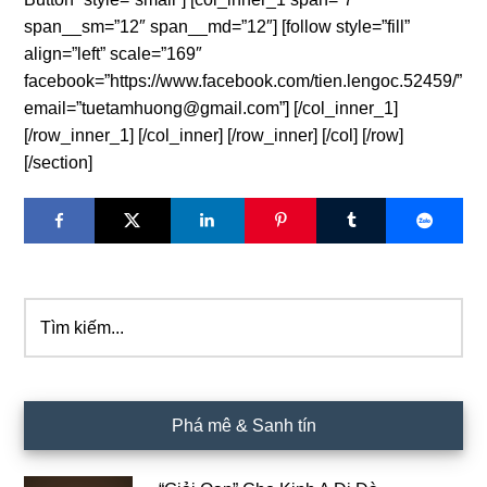
span__sm=”12″ span__md=”12″] [follow style=”fill”
align=”left” scale=”169″
facebook=”https://www.facebook.com/tien.lengoc.52459/”
email=”tuetamhuong@gmail.com”] [/col_inner_1]
[/row_inner_1] [/col_inner] [/row_inner] [/col] [/row]
[/section]
Tìm
Sidebar
kiếm...
chính
Phá mê & Sanh tín