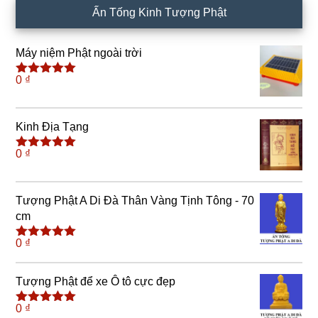
Ấn Tống Kinh Tượng Phật
Máy niệm Phật ngoài trời
0
₫
Được xếp
hạng
5.00
5
sao
Kinh Địa Tạng
0
₫
Được xếp
hạng
5.00
5
sao
Tượng Phật A Di Đà Thân Vàng Tịnh Tông - 70
cm
0
₫
Được xếp
hạng
4.91
5
sao
Tượng Phật để xe Ô tô cực đẹp
0
₫
Được xếp