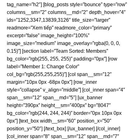
tag_name=”h2″] [blog_posts style=”bounce” type=”row”
columns__sm=”2″ columns__md=”2″ depth_hover=”4″
ids=”1252,3347,13839,3126″ title_size=”larger”
readmore=”Xem tiếp” readmore_color=”primary”
excerpt=”false” image_height=”100%”
image_size=”medium” image_overlay=”rgba(0, 0, 0,
0.15)”] [section label=”Team Sorted: Members”
bg_color=”rgb(255, 255, 255)” padding=”0px”] [row
label=”Member 1: Change Color”
col_bg=”rgb(255,255,255)”] [col span__sm=”12″
margin=”10px 0px -68px 0px”] [row_inner
style=”collapse” v_align=”middle”] [col_inner span=”4″
span__sm=”12″ span__md=”5″] [ux_banner
height=”390px” height__sm=”400px” bg=”8047″
bg_color=”rgb(244, 244, 244)” border=”0px 10px 0px
0px”] [text_box width__sm=”60″ position_x=”50″
position_y=”50″] [/text_box] [/ux_banner] [/col_inner]
[col_inner span=”8″ span__sm=”12″ span__md=”7″